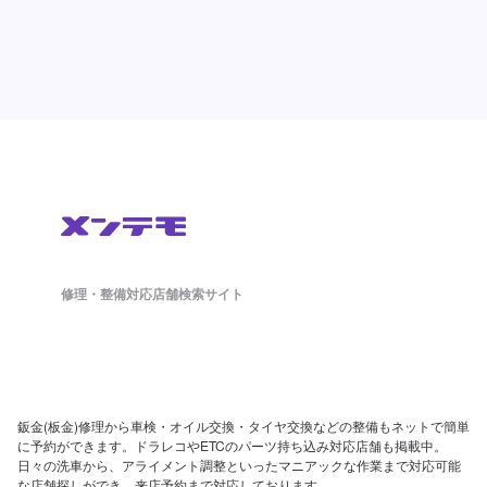
修理・整備対応店舗検索サイト
鈑金(板金)修理から車検・オイル交換・タイヤ交換などの整備もネットで簡単
に予約ができます。ドラレコやETCのパーツ持ち込み対応店舗も掲載中。
日々の洗車から、アライメント調整といったマニアックな作業まで対応可能
な店舗探しができ、来店予約まで対応しております。