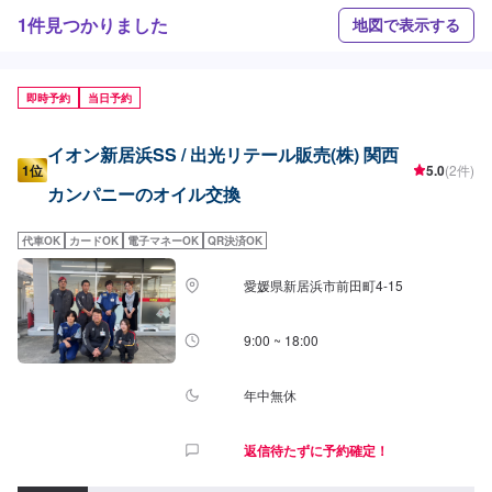
1件見つかりました
地図で表示する
即時予約
当日予約
イオン新居浜SS / 出光リテール販売(株) 関西
1位
5.0
(2件)
カンパニーのオイル交換
代車OK
カードOK
電子マネーOK
QR決済OK
愛媛県新居浜市前田町4-15
9:00 ~ 18:00
年中無休
返信待たずに予約確定！