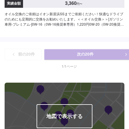
3,360
実績金額
円
〜
オイル交換のご依頼はイオン新居浜SSまでご依頼ください！快適なドライブ
のためにも定期的に交換をお勧めいたします。＜＜オイル交換＞＞[ガソリン
車用-プレミアム-]0W-16（0W-16推奨車専用）1,220円0W-20（0W-20推奨車
専用）1,220円5W-30（幅広い車種に対応）1,120円[ガソリン車用-プレミア
ム-]5W-40（輸入車・スポーツ車対応）2,340円0W-16（0W-16推奨車専用）
1,630円0W-20（0W-20推奨車専用）1,630円5W-30（幅広い車種に対応）
1,530円＜＜オイルエレメント＞＞-乗用車・小型貨物-・部品代：1,650円※作
業工賃990円※ディーゼル車は車種による-輸入車（レクサス含む）・Wタイヤ
前の
20
件
次の
20
件
トラック-・部品代：車種による作業工賃車種による※フラッシング作業・オ
イルエレメント交換については、予約時に詳細に記載してお問い合わせくだ
さいませ。※改造車・輸入車の作業はお断りする可能性がございます。
1
/
1
ページ
地図で表示する