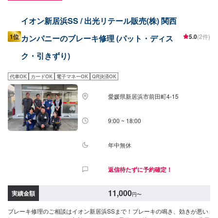
イオン新居浜SS / 出光リテール販売(株) 関西
1位
5.0
(2件)
カンパニーのブレーキ修理 (パット・ディス
ク・引きずり)
代車OK
カードOK
電子マネーOK
QR決済OK
愛媛県新居浜市前田町4-15
9:00 ~ 18:00
年中無休
返信待たずに予約確定！
11,000
実績金額
円
〜
ブレーキ修理のご相談はイオン新居浜SSまで！ブレーキの鳴き、効きが悪い