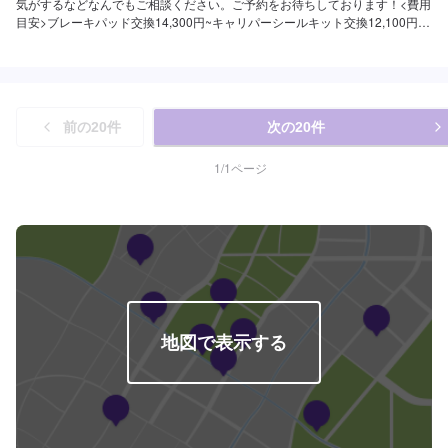
気がするなどなんでもご相談ください。ご予約をお待ちしております！<費用
目安>ブレーキパッド交換14,300円~キャリパーシールキット交換12,100円~
ブレーキカップキット交換11,000円~
前の
20
件
次の
20
件
1
/
1
ページ
地図で表示する