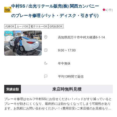
中村SS / 出光リテール販売(株) 関西カンパニー
1位
-
(-件)
のブレーキ修理 (パット・ディスク・引きずり)
代車OK
カードOK
電子マネーOK
QR決済OK
高知県四万十市中村大橋通6-1-14
9:00 ~ 17:00
年中無休
平均13時間で返信
来店時無料見積
実績金額
ブレーキ修理はセルフ中村SSにお任せください！パッドがすり減っていると
ブレーキが効きにくくなり、最終的には効かなくなってしまう可能性があり
ます。お気軽にお問い合わせください！<費用目安>ご来店後のお見積もりと
なります。