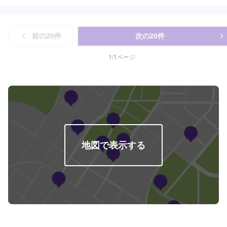
前の
20
件
次の
20
件
1
/
1
ページ
地図で表示する