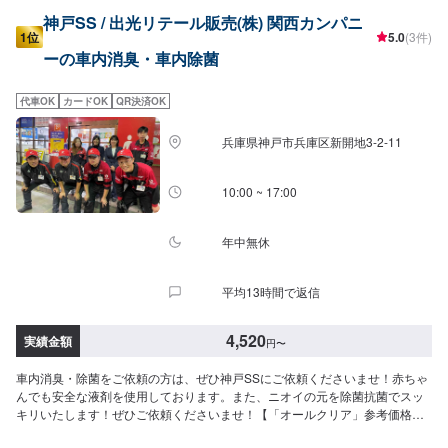
神戸SS / 出光リテール販売(株) 関西カンパニ
1位
5.0
(3件)
ーの車内消臭・車内除菌
代車OK
カードOK
QR決済OK
兵庫県神戸市兵庫区新開地3-2-11
10:00 ~ 17:00
年中無休
平均13時間で返信
4,520
実績金額
円
〜
車内消臭・除菌をご依頼の方は、ぜひ神戸SSにご依頼くださいませ！赤ちゃ
んでも安全な液剤を使用しております。また、ニオイの元を除菌抗菌でスッ
キリいたします！ぜひご依頼くださいませ！【「オールクリア」参考価格】
SS：4,520円S：5,060円M：5,500円L：6,060円LL：6,490円XL：8,240円施