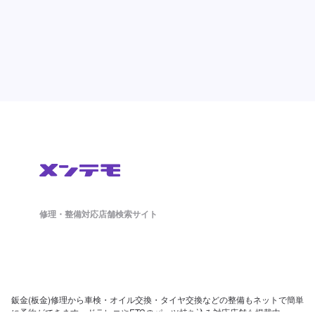
修理・整備対応店舗検索サイト
鈑金(板金)修理から車検・オイル交換・タイヤ交換などの整備もネットで簡単
に予約ができます。ドラレコやETCのパーツ持ち込み対応店舗も掲載中。