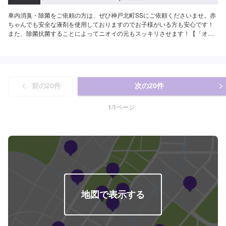
車内消臭・除菌をご依頼の方は、ぜひ神戸北町SSにご依頼くださいませ。赤
ちゃんでも安全な液剤を使用しておりますのでお子様がいる方も安心です！
また、除菌抗菌することによってニオイの元もスッキリさせます！【「オー
ルクリア」参考価格】SS：4,520円S：5,060円M：5,500円L：6,060円LL：
6,490円XL：8,240円施工時間：50分〜【「花粉・オールクリア」参考価格】
SS：7,150円S：7,810円M：8,240円L：8,800円LL：9,350円XL：11,000円
施工時間：70分〜
前の
20
件
次の
20
件
1
/
1
ページ
地図で表示する