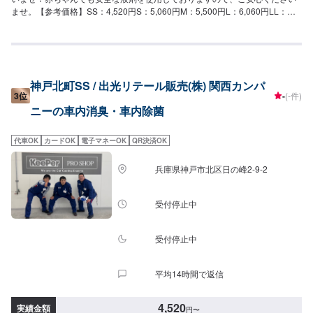
ませ。【参考価格】SS：4,520円S：5,060円M：5,500円L：6,060円LL：
6,490円XL：8,240円
神戸北町SS / 出光リテール販売(株) 関西カンパ
3位
-
(-件)
ニーの車内消臭・車内除菌
代車OK
カードOK
電子マネーOK
QR決済OK
兵庫県神戸市北区日の峰2-9-2
受付停止中
受付停止中
平均14時間で返信
4,520
実績金額
円
〜