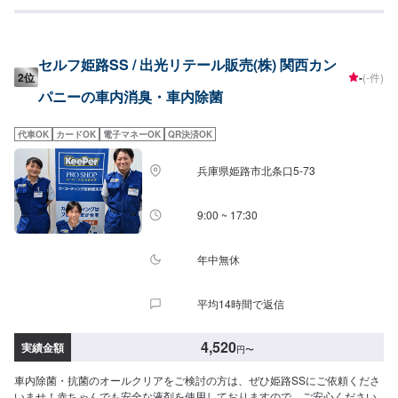
工時間：50分〜【「花粉・オールクリア」参考価格】SS：7,150円S：7,810
円M：8,240円L：8,800円LL：9,350円XL：11,000円施工時間：70分〜
セルフ姫路SS / 出光リテール販売(株) 関西カン
2位
-
(-件)
パニーの車内消臭・車内除菌
代車OK
カードOK
電子マネーOK
QR決済OK
兵庫県姫路市北条口5-73
9:00 ~ 17:30
年中無休
平均14時間で返信
4,520
実績金額
円
〜
車内除菌・抗菌のオールクリアをご検討の方は、ぜひ姫路SSにご依頼くださ
いませ！赤ちゃんでも安全な液剤を使用しておりますので、ご安心ください