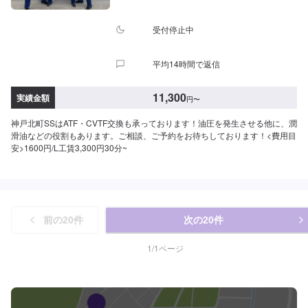
受付停止中
平均14時間で返信
11,300
実績金額
円
〜
神戸北町SSはATF・CVTF交換も承っております！油圧を発生させる他に、潤
滑油などの役割もあります。ご相談、ご予約をお待ちしております！<費用目
安>1600円/L工賃3,300円30分~
前の
20
件
次の
20
件
1
/
1
ページ