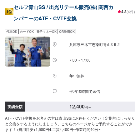
セルフ青山SS / 出光リテール販売(株) 関西カ
1位
4.8
(4件)
ンパニーのATF・CVTF交換
代車OK
カードOK
電子マネーOK
QR決済OK
兵庫県三木市志染町青山3-9-2
7:00 ~ 17:00
年中無休
平均10時間で返信
12,400
実績金額
円
〜
ATF・CVTF交換をお考えの方は青山SSにお任せください！定期的にしっかり
と交換をするようにしましょう。こちらのページからご予約することができ
ます！<費用目安>1,600円/L工賃4,400円~作業時間40分~