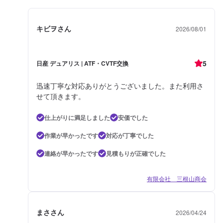
キビヲさん
2026/08/01
5
日産 デュアリス | ATF・CVTF交換
迅速丁寧な対応ありがとうございました。また利用さ
せて頂きます。
仕上がりに満足しました
安価でした
作業が早かったです
対応が丁寧でした
連絡が早かったです
見積もりが正確でした
有限会社 三根山商会
まささん
2026/04/24