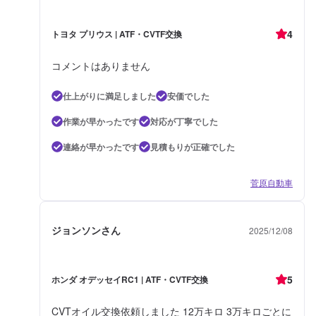
4
トヨタ プリウス | ATF・CVTF交換
コメントはありません
仕上がりに満足しました
安価でした
作業が早かったです
対応が丁寧でした
連絡が早かったです
見積もりが正確でした
菅原自動車
ジョンソンさん
2025/12/08
5
ホンダ オデッセイRC1 | ATF・CVTF交換
CVTオイル交換依頼しました 12万キロ 3万キロごとに