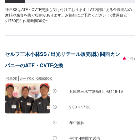
神戸SSはATF・CVTF交換も受け付けております！AT内部にある金属部品の
摩耗や腐食を防ぐ役割があります。お気軽にご予約ください！<費用目安
>1760円/L作業時間30分~
セルフ三木小林SS / 出光リテール販売(株) 関西カン
-
(-件)
パニーのATF・CVTF交換
代車OK
カードOK
QR決済OK
兵庫県三木市別所町小林119-19
9:00 ~ 17:30
年中無休
平均14時間で返信