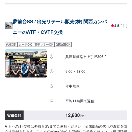
夢前台SS / 出光リテール販売(株) 関西カンパ
2位
4.5
(2件)
ニーのATF・CVTF交換
代車OK
カードOK
電子マネーOK
QR決済OK
兵庫県姫路市上手野306-2
9:00 ~ 18:00
年中無休
平均11時間で返信
12,800
実績金額
円
〜
ATF・CVTF交換は夢前台SSまでご依頼ください！金属部品の劣化や腐食を防
ぐ役割があります。こちらのページからお気軽にご予約ください！<費用目安