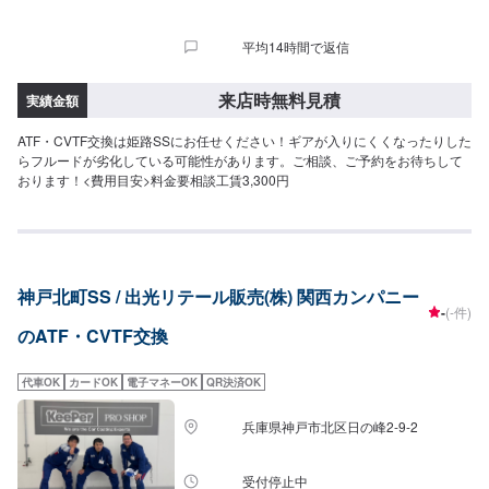
平均14時間で返信
来店時無料見積
実績金額
ATF・CVTF交換は姫路SSにお任せください！ギアが入りにくくなったりした
らフルードが劣化している可能性があります。ご相談、ご予約をお待ちして
おります！<費用目安>料金要相談工賃3,300円
神戸北町SS / 出光リテール販売(株) 関西カンパニー
-
(-件)
のATF・CVTF交換
代車OK
カードOK
電子マネーOK
QR決済OK
兵庫県神戸市北区日の峰2-9-2
受付停止中