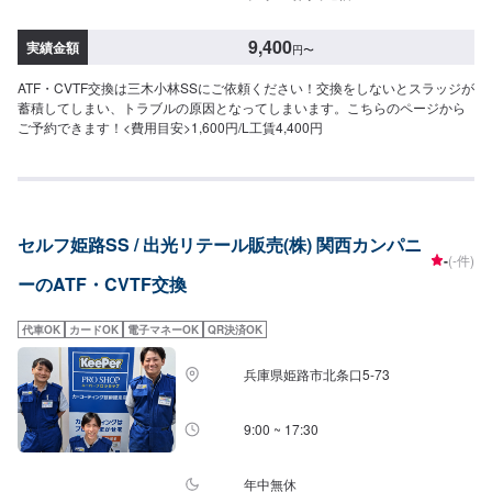
9,400
実績金額
円
〜
ATF・CVTF交換は三木小林SSにご依頼ください！交換をしないとスラッジが
蓄積してしまい、トラブルの原因となってしまいます。こちらのページから
ご予約できます！<費用目安>1,600円/L工賃4,400円
セルフ姫路SS / 出光リテール販売(株) 関西カンパニ
-
(-件)
ーのATF・CVTF交換
代車OK
カードOK
電子マネーOK
QR決済OK
兵庫県姫路市北条口5-73
9:00 ~ 17:30
年中無休