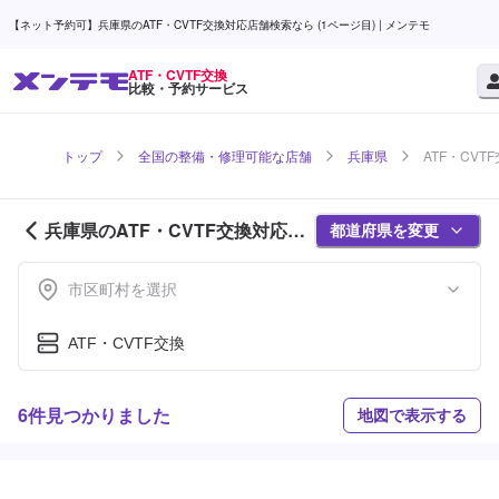
【ネット予約可】兵庫県のATF・CVTF交換対応店舗検索なら (1ページ目) | メンテモ
ATF・CVTF交換
比較・予約サービス
トップ
全国の整備・修理可能な店舗
兵庫県
ATF・CVT
兵庫県のATF・CVTF交換対応店
都道府県を変更
舗紹介 (1ページ目)
市区町村を選択
ATF・CVTF交換
6件見つかりました
地図で表示する