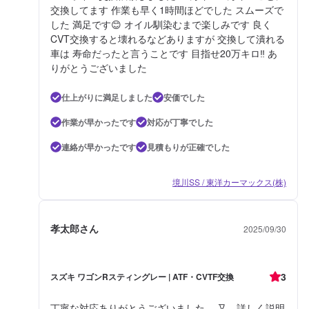
交換してます 作業も早く1時間ほどでした スムーズで
した 満足です😊 オイル馴染むまで楽しみです 良く
CVT交換すると壊れるなどありますが 交換して潰れる
車は 寿命だったと言うことです 目指せ20万キロ‼️ あ
りがとうございました
仕上がりに満足しました
安価でした
作業が早かったです
対応が丁寧でした
連絡が早かったです
見積もりが正確でした
境川SS / 東洋カーマックス(株)
孝太郎さん
2025/09/30
3
スズキ ワゴンRスティングレー | ATF・CVTF交換
丁寧な対応ありがとうございました。 又、詳しく説明