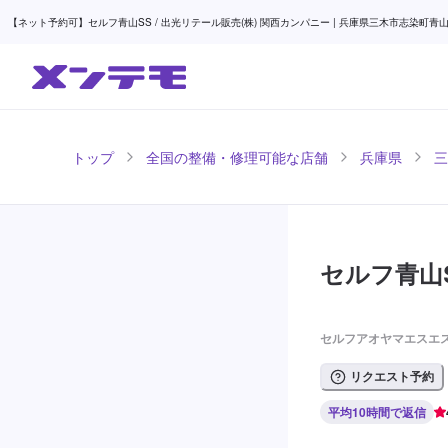
【ネット予約可】セルフ青山SS / 出光リテール販売(株) 関西カンパニー | 兵庫県三木市志染町青
トップ
全国の整備・修理可能な店舗
兵庫県
三
セルフ青山S
セルフアオヤマエスエス
リクエスト予約
平均10時間で返信