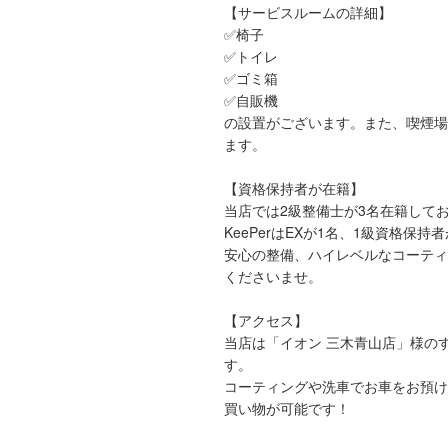
【サービスルームの詳細】

✅椅子

✅トイレ

✅ゴミ箱

✅自販機

の設置がございます。また、喫煙場
ます。

【資格保持者が在籍】

当店では2級整備士が3名在籍してお
KeePerはEXが1名、1級資格保持
安心の整備、ハイレベルなコーティ
くださいませ。

【アクセス】

当店は「イオン 三木青山店」様の
す。

コーティングや洗車でお車をお預け
買い物が可能です！