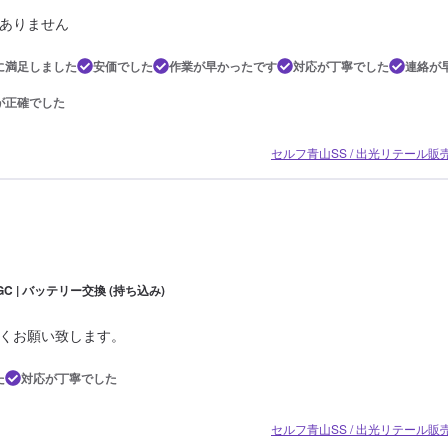
ありません
に満足しました
安価でした
作業が早かったです
対応が丁寧でした
連絡が
が正確でした
セルフ青山SS / 出光リテール販
 GC | バッテリー交換 (持ち込み)
くお願い致します。
た
対応が丁寧でした
セルフ青山SS / 出光リテール販