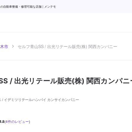
山の自動車整備・修理可能な店舗 | メンテモ
木市
セルフ青山SS / 出光リテール販売(株) 関西カンパニー
S / 出光リテール販売(株) 関西カンパニ
 / イデミツリテールハンバイ カンサイカンパニー
4.8
(
4
件のレビュー
)