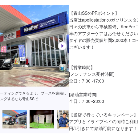
【青山SSのPRポイント】

当店はapollostationのガソリン
日々の洗車から車検整備、KeePe
車のアフターケアはお任せください
タイヤの販売実績年間2,000本！
ございます！

【営業時間】

[メンテナンス受付時間]

全日：7:00~17:00

資格者も3名在籍！コーティング技術にも
[給油営業時間]

す！
全日：7:00~23:00

【当店で行っているキャンペーン】

アプリとドライブペイの同時ご利用
円/L引きにて給油可能になります！
