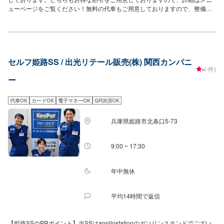
ューページをご覧ください！無料の代車もご用意しておりますので、整備に
お時間がかかる際も安心です！【営業時間】[メンテナンス受付時間]全日：
10:00~17:00[給油営業時間]平日：7:00~21:00土曜：7:30~21:00日・祝：
8:00~21:00【サービスルームの詳細】✅椅子✅トイレ✅ゴミ箱✅自販機✅ドリ
ンクバーの設置がございます！お気軽にご利用ください！【資格保持者が在
籍】当SSには2級整備士が6名、自動車検査員が4名在籍しております。車検
セルフ姫路SS / 出光リテール販売(株) 関西カンパニ
整備はぜひ当店にお任せください！KeePerコーティングについてはEXが1
-
(-件)
名、1級が7名、2級が1名在籍しております！コーティングにも自信がありま
ー
すので、ぜひ当店にお任せください！【アクセス】当店は大開通りの出光
(apollostation)でございます。新開地駅、ロイヤルホストのすぐそばにありま
す。
代車OK
カードOK
電子マネーOK
QR決済OK
兵庫県姫路市北条口5-73
9:00 ~ 17:30
年中無休
平均14時間で返信
【姫路SSのPRポイント】当SSはapollostationのガソリンスタンドでござい