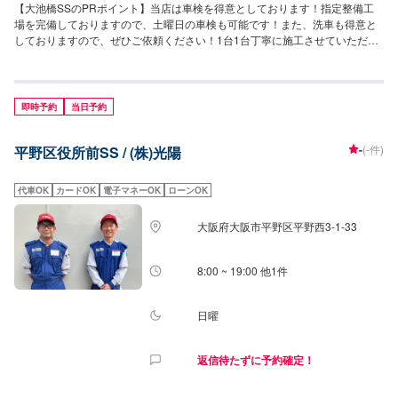
【大池橋SSのPRポイント】当店は車検を得意としております！指定整備工
場を完備しておりますので、土曜日の車検も可能です！また、洗車も得意と
しておりますので、ぜひご依頼ください！1台1台丁寧に施工させていただき
ます。【営業時間】[メンテナンス受付時間]平日：8:00~19:00日祝：
9:00~17:00[給油営業時間]平日：7:00~20:00日祝：8:00~18:00【当店のキャ
ンペーン情報】エネオスアプリ入会で、ガソリン・軽油が5円引きで給油可能
です！【サービスルームの詳細】・椅子・トイレ・ゴミ箱・自販機・喫煙室
即時予約
当日予約
をご用意しております。お待ちの際などにご利用ください！【資格保持者が
在籍】当店は3級整備士が3名おります。KeePerの資格者も1級、2級と複数
-
(-件)
平野区役所前SS / (株)光陽
在籍しておりますので、ハイレベルな施工が可能です！【アクセス】当店は
勝山通(府道173号)沿いにございます。東向きに進む道路の方から来店が可能
でございます。また、「ロート製薬株式会社大阪本社」様が向かいにありま
代車OK
カードOK
電子マネーOK
ローンOK
す。
大阪府大阪市平野区平野西3-1-33
8:00 ~ 19:00 他1件
日曜
返信待たずに予約確定！