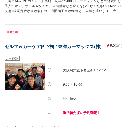
【梅田SSのPRポイント】当店に洗車やKeePerコーティングなどの外装のお
手入れから、オイルやタイヤ、車検整備など全てをお任せください！KeePer
技術1級認定者が複数名在籍！月間施工台数50台と、実績が違います！皆様
のご依頼をスタッフ一同お待ちしております！【営業時間】[メンテナンス受
付時間]月〜土：8:00~19:00日・祝：9:00~18:00[給油営業時間]月~土：
7:00~20:00祝：8:00~19:00【サービスルームの詳細】・椅子・トイレ・ゴミ
箱・自販機をご用意しております。【アクセス】当店は海老江梅田線沿いに
即時予約
ございます。また、JR福島駅から徒歩7分、大塚梅田ビルの1階にございま
す。
5.0
(2件)
セルフ＆カーケア四ツ橋 / 東洋カーマックス(株)
カードOK
大阪府大阪市西区新町1-11-5
9:00 ~ 18:00
年中無休
返信待たずに予約確定！