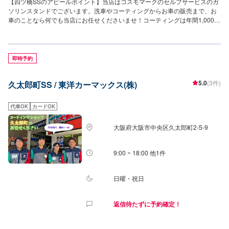
【四ツ橋SSのアピールポイント】当店はコスモマークのセルフサービスのガ
ソリンスタンドでございます。洗車やコーティングからお車の販売まで、お
車のことなら何でも当店にお任せくださいませ！コーティングは年間1,000台
の施工実績がございます！ぜひお任せください！LINE会員になっていただく
とお得なクーポンも発行可能でございますので、お友達追加もお待ちしてお
ります！【営業時間について】給油営業時間：24時間営業整備受付時間：
9:00～19:00(最終受付:18:00)【待合室の詳細】当店には✅トイレ✅椅子✅自動
即時予約
販売機のご用意がございます！お気軽にご利用くださいませ！【資格保持
者・店舗の設備】当店は2級整備士、複数の3級整備士が在籍しているため整
5.0
(3件)
久太郎町SS / 東洋カーマックス(株)
備もお任せください！分解整備認証を取得した設備もございますので、安心
してご依頼が可能です。KeePerの1級資格者も複数在籍！コーティングには
自信がございます！【当店までのアクセス】四ツ橋筋沿い、中央大通り手前
代車OK
カードOK
左手にございます。コスモマークの看板が目印です。
大阪府大阪市中央区久太郎町2-5-9
9:00 ~ 18:00 他1件
日曜・祝日
返信待たずに予約確定！