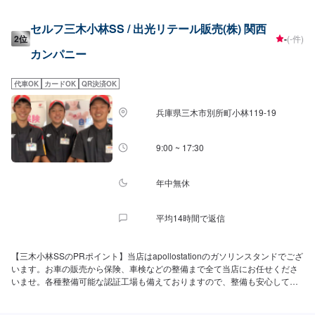
ビスルームの詳細】✅椅子✅トイレ✅ゴミ箱✅自販機の設置がございます。ま
た、喫煙場所もご用意しております。【資格保持者が在籍】当店では2級整備
セルフ三木小林SS / 出光リテール販売(株) 関西
士が3名在籍しております。KeePerはEXが1名、1級資格保持者が3名おりま
2位
-
(-件)
す。安心の整備、ハイレベルなコーティングは当店にお任せくださいませ。
カンパニー
【アクセス】当店は「イオン三木青山店」様のすぐ側にございます。コーテ
ィングや洗車でお車をお預けいただいた際も、お買い物が可能です！
代車OK
カードOK
QR決済OK
兵庫県三木市別所町小林119-19
9:00 ~ 17:30
年中無休
平均14時間で返信
【三木小林SSのPRポイント】当店はapollostationのガソリンスタンドでござ
います。お車の販売から保険、車検などの整備まで全て当店にお任せくださ
いませ。各種整備可能な認証工場も備えておりますので、整備も安心してご
依頼ください。【営業時間】[メンテナンス受付時間]全日：9:00~17:30[給油
営業時間]全日：9:00~23:00【サービスルームの詳細】✅椅子✅トイレ✅ゴミ