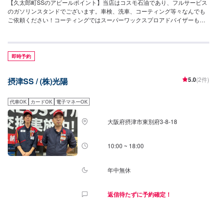
【久太郎町SSのアピールポイント】当店はコスモ石油であり、フルサービス
のガソリンスタンドでございます。車検、洗車、コーティング等々なんでも
ご依頼ください！コーティングではスーパーワックスプロアドバイザーも在
籍しております！LINE会員様限定の給油割引もご用意しておりますので、お
気軽にご利用くださいませ！【営業時間について】給油営業時間：(月〜
金)8：00〜20：00(土)8：00〜18：00作業受付時間：9：00〜18：00【待合
室の詳細】✅トイレ✅ゴミ箱✅椅子✅自動販売機のご用意があります。作業の
即時予約
待ち時間だけでなく、給油の際もお気軽にご利用くださいませ！【資格保持
者】当店は複数の整備士が在籍しており、お車の整備・修理も安心してお任
5.0
(2件)
摂津SS / (株)光陽
せ可能です！また、KeePerの1級資格者も複数名在籍しておりますので、ハ
イレベルなコーティング施工も可能です！【当店までのアクセス】御堂筋側
道から南久太郎町通を東方向に進み、中橋筋との交差点左手にございます。
代車OK
カードOK
電子マネーOK
コスモマークの看板が目印です。
大阪府摂津市東別府3-8-18
10:00 ~ 18:00
年中無休
返信待たずに予約確定！