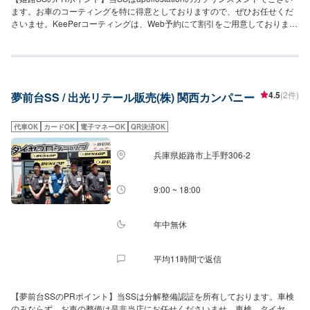
ます。お車のコーティングを特に得意としておりますので、ぜひお任せくだ
さいませ。KeePerコーティングは、Web予約にて割引をご用意しておりま
す。【営業時間】[メンテナンス受付時間]全日：9:00~17:30[給油営業時間]全
日：3:00~26:00【当店で行っているキャンペーン】DriveOnアプリのご利用
で、ガソリンが3円/L引きにて給油可能になります。【サービスルームの詳
細】✅椅子✅トイレ✅ゴミ箱を設置しております。お気軽にご利用ください！
【資格保持者が在籍】当SSには2級整備士が1名、3級整備士が1名在籍してお
4.5
(2件)
夢前台SS / 出光リテール販売(株) 関西カンパニー
ります。お車の整備も当店にぜひご相談くださいませ。KeePer資格者も1級
整備士が3名、3名ございますので、お車をピカピカにコーティング致しま
す。【アクセス】当店は国道2号線沿い、下寺町交差点の角にある
代車OK
カードOK
電子マネーOK
QR決済OK
apollostationのガソリンスタンドです。道路向かいには、姫路商工会議所が
あります。
兵庫県姫路市上手野306-2
9:00 ~ 18:00
年中無休
平均11時間で返信
【夢前台SSのPRポイント】当SSは分解整備認証を所有しております。車検
のみならず、お車の整備は是非当店にお任せくださいませ。車検、タイヤ、