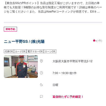
【東住吉SSのPRポイント】当店は指定工場がございますので、土日祝の車
検でも大歓迎！9種類のお得な割引制度がご利用可能です！詳細は車検のペー
ジをご覧ください！また、当店はKeePerコーティングが得意です。EXキー
パーの資格者も在籍しておりますので、ぜひ当店にご依頼ください！【営業
時間】[メンテナンス受付時間]月~土：9:00~18:00日・祝：9:00~17:00[給油営
業時間]月~土：7:00~20:00日・祝：8:00~18:00【当店のキャンペーン情報】
今なら、エネオスアプリ会員になるとガソリンが10円引きです！【サービス
即時予約
ルームの詳細】・椅子・トイレ・ゴミ箱・自販機・喫煙室のご用意がござい
ます！お気軽にどうぞ！【アクセス】当店は国道309号線沿いにございま
-
(-件)
ニュー平野SS / (株)光陽
す。大阪市立平野西小学校の近くです。また、南港通りの平野区役所の交差
点を北に300mくらいの場所にございます。
代車OK
カードOK
電子マネーOK
ローンOK
大阪府大阪市平野区平野北2-12
7:00 ~ 19:30 他1件
日曜
返信待たずに予約確定！