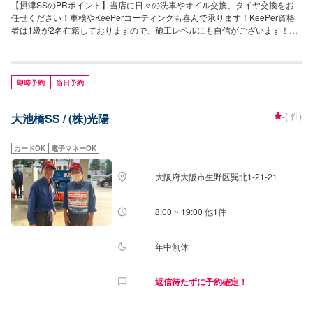
【摂津SSのPRポイント】当店に日々の洗車やオイル交換、タイヤ交換をお
任せください！車検やKeePerコーティングも喜んで承ります！KeePer資格
者は1級が2名在籍しておりますので、施工レベルにも自信がございます！新
車・中古車販売や保険系も承りますので、お車の全てを当店にご相談が可能
です！【営業時間】[メンテナンス受付時間]月〜土：9:00~19:00日・祝：
9:00~18:00[給油営業時間]月〜土：7:00~20:00日・祝：8:00~19:00【当店の
キャンペーン】エネオスアプリの当店フォローで、ガソリン・洗車クーポン
即時予約
当日予約
等を配布しております！【サービスルームの詳細】・椅子・トイレ・ゴミ
箱・喫煙室・自販機をご用意しております。待ち時間や給油のついでなどで
-
(-件)
大池橋SS / (株)光陽
ご利用くださいませ。【アクセス】当店は別府交差点の角でございます(府道
16号と147号が交わる箇所)。また、「ダイキン工業淀川製作所」様が向かい
にございます。
カードOK
電子マネーOK
大阪府大阪市生野区巽北1-21-21
8:00 ~ 19:00 他1件
年中無休
返信待たずに予約確定！