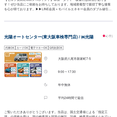
す！ぜひ当店にご依頼をお待ちしております。地域密着型で親切丁寧な接客
を心が得ております。▶︎▶︎LINE会員＋モバイルエネキー会員のダブル値引き
がお得！【営業時間】整備受付時間：9：00〜18：00給油営業時間：7：
00〜21：00【サービスルームについて】✅トイレ✅自販機✅喫煙室がござい
ますので、お気軽にご利用くださいませ。【アクセス】府道8号線沿い、福知
山工業団地入口のENEOSです。隣にローソン福知山前田店、向かいには京都
日産福知山店がございます。
-
(-件)
光陽オートセンター(東大阪車検専門店) / ㈱光陽
代車OK
カードOK
電子マネーOK
QR決済OK
大阪府八尾市新家町7-5
9:00 ~ 17:30
年中無休
平均24時間で返信
ご覧いただきありがとうございます。当店は、国土交通省による「指定工
場」の資格を受け、国の検査場と同等の施設、設備、検査員が揃えられてい