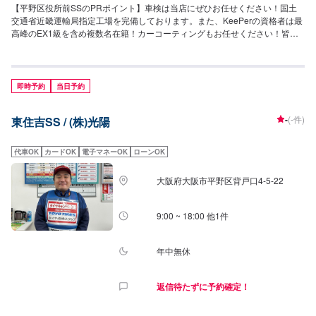
【平野区役所前SSのPRポイント】車検は当店にぜひお任せください！国土
交通省近畿運輸局指定工場を完備しております。また、KeePerの資格者は最
高峰のEX1級を含め複数名在籍！カーコーティングもお任せください！皆様
のご依頼を、心よりお待ちしております。【営業時間】[メンテナンス受付時
間]8:00~19:00[給油営業時間]月~土：7:00~20:00祝：8:00~18:00【当店のキ
ャンペーン情報】エネオスアプリのDLでガソリンが10円/L引きになります！
【サービスルームの詳細】・椅子・トイレ・ゴミ箱・自動販売機のご用意が
即時予約
当日予約
ございます。【アクセス】当店は南港通り沿い、平野郵便局の隣の交差点角
にございます。
-
(-件)
東住吉SS / (株)光陽
代車OK
カードOK
電子マネーOK
ローンOK
大阪府大阪市平野区背戸口4-5-22
9:00 ~ 18:00 他1件
年中無休
返信待たずに予約確定！