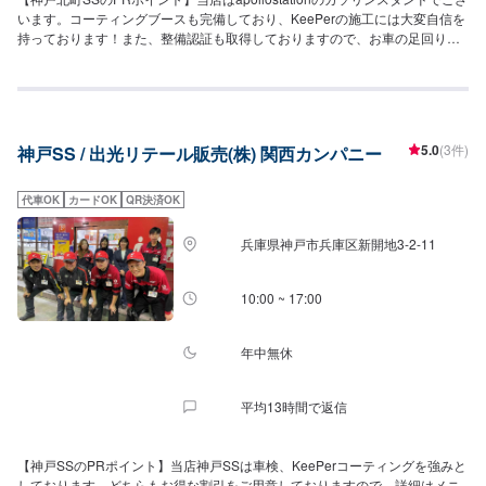
います。コーティングブースも完備しており、KeePerの施工には大変自信を
持っております！また、整備認証も取得しておりますので、お車の足回りの
整備なども安心してお任せください！【営業時間】[メンテナンス受付時間]全
日：9:00~18:00[給油営業時間]全日：4:00~27:00【当店で行っているキャン
ペーン】当店ではドライブオン会員で3円/L引き、ドライブペイで2円/L引き
にてガソリン・軽油をご提供しております。【サービスルームの詳細】✅椅
子✅トイレ✅ゴミ箱✅自販機を設置しております。お気軽にご利用ください。
5.0
(3件)
神戸SS / 出光リテール販売(株) 関西カンパニー
【資格保持者が在籍】当店は2級整備士が3名、3級整備士が1名在籍しており
ます。KeePerの資格に関しましては、EXが2名、1級が4名在籍しております
のでコーティングも是非ご依頼ください！【アクセス】当店は長田箕谷線沿
代車OK
カードOK
QR決済OK
い、日の峰2丁目交差点のすぐそばにございます。道路向かいには「コープデ
イズ神戸北町」様、隣には「マクドナルド神戸北町店」があります。
兵庫県神戸市兵庫区新開地3-2-11
10:00 ~ 17:00
年中無休
平均13時間で返信
【神戸SSのPRポイント】当店神戸SSは車検、KeePerコーティングを強みと
しております。どちらもお得な割引をご用意しておりますので、詳細はメニ