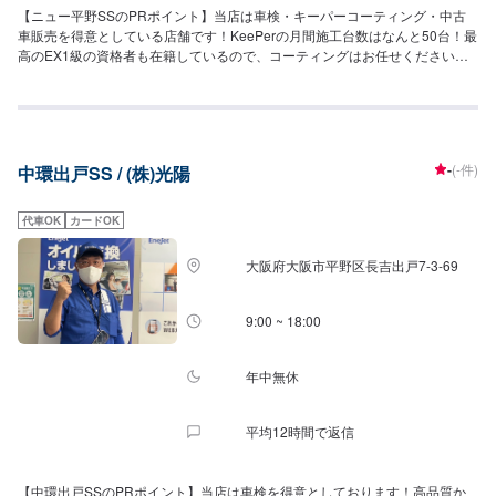
【ニュー平野SSのPRポイント】当店は車検・キーパーコーティング・中古
車販売を得意としている店舗です！KeePerの月間施工台数はなんと50台！最
高のEX1級の資格者も在籍しているので、コーティングはお任せください！
【営業時間】[メンテナンス受付時間]7:00~19:30[給油営業時間]月~土：
7:00~20:00祝：8:00~18:00日：休み【当店のキャンペーン情報】お得意様会
員になると、6大特典が付いてくる！【サービスルームの詳細】・椅子・トイ
レ・ゴミ箱・椅子のご用意がございます。お気軽にご利用ください！【アク
セス】当店は加美51号線沿いにございます。また、JR平野駅から東へ徒歩8
-
(-件)
中環出戸SS / (株)光陽
分の位置にございます。
代車OK
カードOK
大阪府大阪市平野区長吉出戸7-3-69
9:00 ~ 18:00
年中無休
平均12時間で返信
【中環出戸SSのPRポイント】当店は車検を得意としております！高品質か