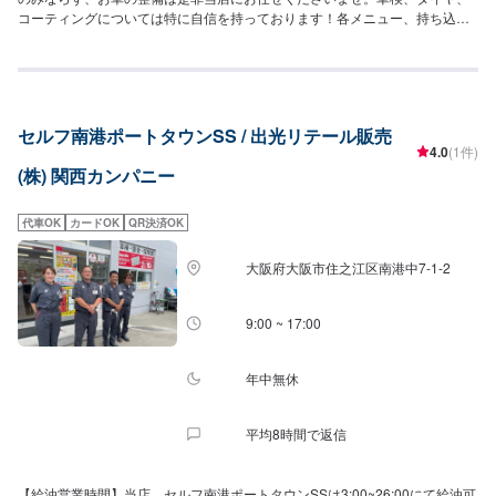
コーティングについては特に自信を持っております！各メニュー、持ち込み
の交換にもご対応しておりますので、お気軽にご予約ください！【営業時
間】[メンテナンス受付時間]全日：9:00-18:00[給油営業時間]全日：3:00-
26:00【サービスルームの詳細】✅椅子✅自販機を設置しております。【資格
保持者が在籍】当SSには2級整備士が3名、自動車検査員が1名、3級整備士が
1名在籍しております。充実した設備とともに、経験豊富なスタッフが揃って
セルフ南港ポートタウンSS / 出光リテール販売
おります。KeePerコーティングに関しても1級が4名ございますので、お車の
4.0
(1件)
コーティングもお任せくださいませ！【アクセス】当店は県道5号線沿い、上
(株) 関西カンパニー
手野交差点の角にございます。近くには「フィアット/アバルト姫路」様、
「ウェルシア姫路御立西店」様がございます。「ハローズ夢前台店」様より
東に100mの箇所でもございます。
代車OK
カードOK
QR決済OK
大阪府大阪市住之江区南港中7-1-2
9:00 ~ 17:00
年中無休
平均8時間で返信
【給油営業時間】当店、セルフ南港ポートタウンSSは3:00~26:00にて給油可