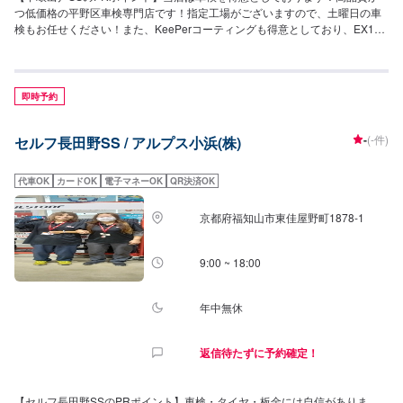
つ低価格の平野区車検専門店です！指定工場がございますので、土曜日の車
検もお任せください！また、KeePerコーティングも得意としており、EX1
級、1級資格取得者が在籍しています！【営業時間】[メンテナンス受付時
間]9:00~18:00[給油営業時間]24h営業【当店のキャンペーン情報】LINE会員
で5円引き！アプリ登録で初回10円引きのキャンペーンを行っております！
【サービスルームの詳細】・椅子・トイレ・ゴミ箱・自販機の設置がござい
即時予約
ます。お気軽にご利用ください！【アクセス】当店は国道25号線の中環松原
方面、「香の川製麺長吉店」の隣にございます。
-
(-件)
セルフ長田野SS / アルプス小浜(株)
代車OK
カードOK
電子マネーOK
QR決済OK
京都府福知山市東佳屋野町1878-1
9:00 ~ 18:00
年中無休
返信待たずに予約確定！
【セルフ長田野SSのPRポイント】車検・タイヤ・板金には自信がありま