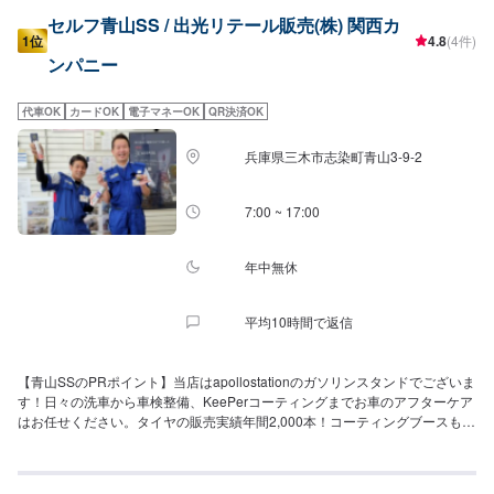
セルフ青山SS / 出光リテール販売(株) 関西カ
1位
4.8
(4件)
ンパニー
代車OK
カードOK
電子マネーOK
QR決済OK
兵庫県三木市志染町青山3-9-2
7:00 ~ 17:00
年中無休
平均10時間で返信
【青山SSのPRポイント】当店はapollostationのガソリンスタンドでございま
す！日々の洗車から車検整備、KeePerコーティングまでお車のアフターケア
はお任せください。タイヤの販売実績年間2,000本！コーティングブースもご
ざいます！【営業時間】[メンテナンス受付時間]全日：7:00~17:00[給油営業
時間]全日：7:00~23:00【当店で行っているキャンペーン】アプリとドライブ
ペイの同時ご利用で、ガソリンが4円/L引きにて給油可能になります！【サー