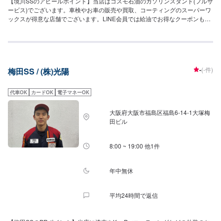
【境川SSのアピールポイント】当店はコスモ石油のガソリンスタンド(フルサ
ービス)でございます。車検やお車の販売や買取、コーティングのスーパーワ
ックスが得意な店舗でございます。LINE会員では給油でお得なクーポンも配
布中！ぜひお友達登録もお待ちしております！【営業時間について】給油営
業時間：(月〜金)7：00〜20：00(土)7：00〜19：00作業受付時間：9：00〜
18：00【待合室の詳細】当店には✅トイレ✅ゴミ箱✅椅子✅自動販売機のご用
意がございます。作業の待ち時間の際のご利用や、給油のついでにもお気軽
にご利用ください！【資格保持者・店舗の設備】当店は2級整備士や複数の3
-
(-件)
梅田SS / (株)光陽
級整備士が在籍しており、お車の整備・修理も安心してお任せできます！ま
た、KeePerの1級資格者も複数名在籍しておりますので、ハイレベルなコー
ティング施工もお任せください。【当店までのアクセス】みなと通(国道172
代車OK
カードOK
電子マネーOK
号線)を九条南歩道橋交差点のすぐそばにございます。京セラドーム様近くに
あるSSです。コスモマークの看板が目印です。
大阪府大阪市福島区福島6-14-1大塚梅
田ビル
8:00 ~ 19:00 他1件
年中無休
平均24時間で返信