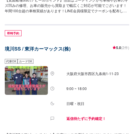
ズ凹みの修理、お車の販売から買取まで幅広くご対応が可能でございます！
年間100台超の車検実績があります！LINE会員様限定でクーポンを配布して
おりますので、お気軽にお友達追加をお待ちしております！【営業時間につ
いて】給油営業時間：(月〜土)7：00〜20：00(日・祝)9：00〜17：00作業受
付時間：9：00〜18：00【待合室の詳細】当店には✅トイレ✅ゴミ箱✅椅子✅
自動販売機をご用意しております。お気軽にご利用くださいませ！エスカレ
即時予約
ーターもございますので、2階へのアクセスも楽にできます。【資格保持者・
店舗の設備】当店は2級整備士、複数の3級整備士が在籍しております。整備
5.0
(2件)
境川SS / 東洋カーマックス(株)
や修理もお任せください！分解整備認証を取得した設備がございますので、
整った環境の中で整備が可能でございます。KeePerの1級資格者も複数在
籍！コーティングの完成度には自信がございます！【当店までのアクセス】
代車OK
カードOK
新御堂筋(国道423号線)側道を南方向に進み、新船場南橋東詰交差点を左折し
た先の左手に店舗がございます。新駅、箕面船場阪大前駅から徒歩1分。エデ
大阪府大阪市西区九条南1-11-23
ィオン箕面船場店さまのすぐ横にございます。コスモマークの看板が目印で
す。
9:00 ~ 18:00
日曜・祝日
返信待たずに予約確定！