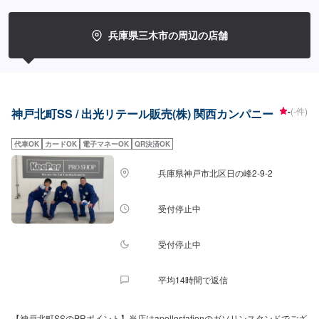
箱✅自販機を備えております。【資格保持者が在籍】2級整備士が2名、
KeePerコーティングに関しては1級資格者が3名在籍しております。日々の整
備からお車のコーティングまで、ぜひ当店にお任せください。【アクセス】
兵庫県三木市の周辺の店舗
当店は国道175号線沿いにございます。「ローソン三木小林店」様が併設し
ております。また三木小林交差点の角でもあります。
-
(-件)
神戸北町SS / 出光リテール販売(株) 関西カンパニー
代車OK
カードOK
電子マネーOK
QR決済OK
兵庫県神戸市北区日の峰2-9-2
受付停止中
受付停止中
平均14時間で返信
【神戸北町SSのPRポイント】当店はapollostationのガソリンスタンドでござ