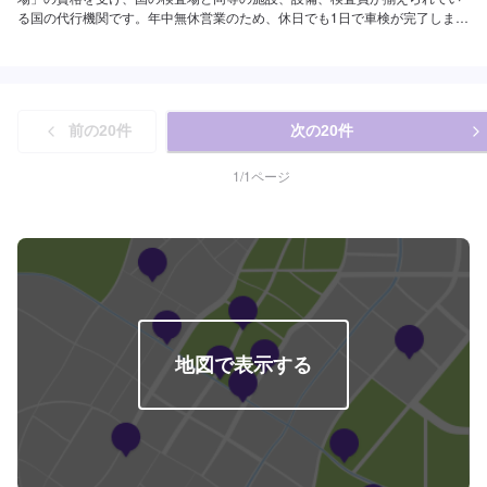
る国の代行機関です。年中無休営業のため、休日でも1日で車検が完了しま
す。車検の専門性を徹底的トレーニングしたメカニックが、車検に関するさ
まざまな知識、お客様第一に捉えた整備内容やお見積り算出等、車検専門店
ならではの「車検」をご提供させていただきます。東大阪市・八尾市の車検
ナンバー１を目指して、メカニック一同トレーニングや業務に励んでおりま
す。近畿運輸局長指定整備工場ですので、車検・整備・アフターフォローも
前の
20
件
次の
20
件
当店にお任せください！お客様に最適なご提案ができるよう努めさせていた
だきます。当社は大阪府下に８カ所ガソリンスタンド（エネオス）を展開
し、当整備工場と８店舗を運営しています。新車販売、中古車販売や車検・
1
/
1
ページ
整備などのお車の相談はもちろん、損害保険や生命保険も取扱してますので
幅広くご相談ください。令和5年6月度にはカフェ併設の旧車を多く揃えた2
輪車の専門店もオープンさせて頂きました!国産・輸入・絶版バイクともに２
輪車の点検・修理・車検も大歓迎です！作業実績豊富な２輪専門の整備士も
在籍していますので、お気軽に修理・点検等ご相談下さいませ！また、車検
時の代車貸出も無料で行っております！車検に持って行きたいけど…バッテ
リー上がりなどで、車が動かせない……という時でも、当店は積載車があり
ますのでご安心ください！※２輪車の代車貸出は行っておりません。※不正改
造車のご入店は固くお断りします。(自動車は、自動車の安全・環境基準であ
地図で表示する
る保安基準に適合していなければ公道を走行してはならないと法律で定めら
れています。これに違反した場合は6ヶ月以下の懲役又は30万円以下の罰金
が科せられます。（道路運送車両法第９９条の２、第１０８条）【当店まで
のアクセス】府道２号中央環状線北行き側道沿い、新家町西交差点から約
300ｍほど北へ直進ＥＮＥＯＳ中環八尾店を目印として、当店は側道沿い左
隣りとなっております。建物の外観は1階に当店が入っており、2階以降はマ
ンションとなっています。