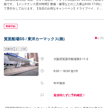
能です。【メンテナンス受付時間】整備・修理などのご入庫は9:00-17:00に
て受付をしております。【当店のお得なキャンペーン】ドライブペイ、ドラ
イブオンのご利用おすすめ！！給油をクレジットカードでされているお客様
は、ドライブペイ、ドライブオンの利用で最大7円/L引き！【国家資格保持者
が在籍】セルフ南港ポートタウンSSでは、2級整備士が3名在籍しておりま
す。整備、修理をプロの手で行います。安心してお車をお預けくださいま
即時予約
せ！【当店は認証設備を備えております】セルフ南港ポートタウンSSでは、
分解整備認証を取得しております。お車のトラブルにも幅広くご対応可能で
-
(-件)
箕面船場SS / 東洋カーマックス(株)
すので、当店にお任せください！【当店までのアクセス】当店は「南港中7交
差点」の角にございます。セブンイレブン大阪南港中8丁目店方面に向かう道
路からアクセス可能です。
代車OK
カードOK
大阪府箕面市船場東3-11-2
9:00 ~ 18:00 他1件
年中無休
返信待たずに予約確定！
【箕面船場SSのアピールポイント】当店はコーティングから車検やお車のキ