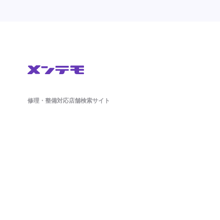
修理・整備対応店舗検索サイト
鈑金(板金)修理から車検・オイル交換・タイヤ交換などの整備もネットで簡単
に予約ができます。ドラレコやETCのパーツ持ち込み対応店舗も掲載中。
日々の洗車から、アライメント調整といったマニアックな作業まで対応可能
な店舗探しができ、来店予約まで対応しております。