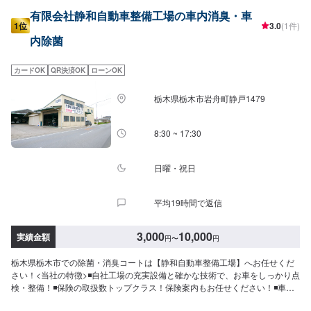
有限会社静和自動車整備工場の車内消臭・車
1位
3.0
(1件)
内除菌
カードOK
QR決済OK
ローンOK
栃木県栃木市岩舟町静戸1479
8:30 ~ 17:30
日曜・祝日
平均19時間で返信
3,000
10,000
実績金額
円
〜
円
栃木県栃木市での除菌・消臭コートは【静和自動車整備工場】へお任せくだ
さい！<当社の特徴>◾自社工場の充実設備と確かな技術で、お車をしっかり点
検・整備！◾保険の取扱数トップクラス！保険案内もお任せください！◾車の
購入から日々のメンテナンス、修理に至るまでトータルサポート！<お客様の