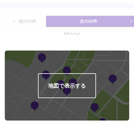
ご予算やご希望の時間に応じてプランをご提案！>★お安く済ませたい…★お
時間があまり取れない…などのご相談もお気軽にどうぞ！【1】オファーにて
お問い合わせ【2】お見積り【3】お見積りにご納得いただければ作業開始
【4】仕上がり次第納車-----納期について-----納期は通常1日～2日程度で納車
前の
20
件
次の
20
件
となります。納期は前後する場合がございます。予めご了承ください。-----代
車について-----代車をご用意しています。お車の作業中は代車をご利用くださ
い。※代車の燃料代はお客様にご負担いただいております。-----ご来店時の注
1
/
1
ページ
意、受付方法-----入庫の際はお気をつけてお越しください。駐車スペースは事
務所前の空いているスペースに駐車してください。受付はスタッフへ「メン
テモで予約しました」とお伝えください。ご案内いたします。【定休日・営
業時間】定休日：日曜日、祝日営業時間：8:30~17:30
地図で表示する