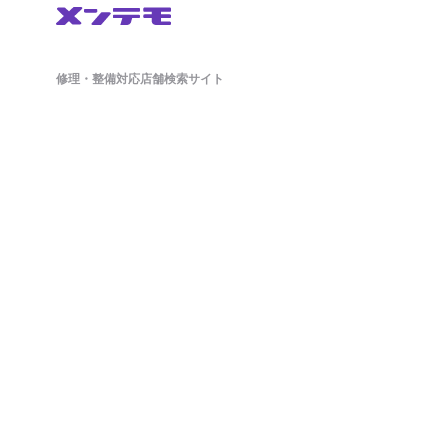
修理・整備対応店舗検索サイト
鈑金(板金)修理から車検・オイル交換・タイヤ交換などの整備もネットで簡単
に予約ができます。ドラレコやETCのパーツ持ち込み対応店舗も掲載中。
日々の洗車から、アライメント調整といったマニアックな作業まで対応可能
な店舗探しができ、来店予約まで対応しております。
ホーム
店舗を探す
会社概要
店舗様向け管理画面
SV様向け管理画面
お問い合わせ