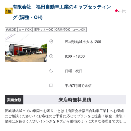
有限会社 福田自動車工業のキャブセッティン
1位
-
(-件)
グ (調整・OH)
代車OK
カードOK
電子マネーOK
QR決済OK
ローンOK
茨城県結城市大木1209
8:00 ~ 18:00
日曜・祝日
平均7時間で返信
来店時無料見積
実績金額
茨城県結城市での車両のお困りごとは【有限会社福田自動車工業】へお気軽
にご相談ください！<お客様のご予算に応じてプランをご提案！板金・塗装・
整備はお任せください！>小さなキズから破損のように大きな修理まで大切な
お車の鈑金は福田自動車にお任せ下さい。福田自動車では、キズや破損状況