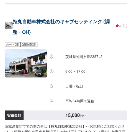
に合わせて最適な修理方法をご提案します。お客様のご要望・ご予算をお聞
きし、最適な施工方法をご提案しますので、お気軽にお問い合わせ下さい。
【1】オファーにてお問い合わせ【2】お見積り【3】お見積りにご納得いた
だければ作業開始【4】仕上がり次第納車-----納期について-----納期は通常2日
持丸自動車株式会社のキャブセッティング (調
～3日程度で納車となります。(要相談)納期は前後する場合がございます。予
2位
-
(-件)
めご了承ください。-----代車について-----代車をご用意しています。お車の作
整・OH)
業中は代車をご利用ください。※代車の燃料代はお客様にご負担いただいてお
ります。-----ご来店時の注意、受付方法-----入庫の際はお気をつけてお越しく
ださい。駐車スペースは事務所前の空いているスペースに駐車してくださ
カードOK
QR決済OK
い。受付はスタッフへ「メンテモで予約しました」とお伝えください。ご案
内いたします。【定休日・営業時間】定休日：日曜、祝日営業時間：
茨城県笠間市泉2387−3
8:00~18:00
9:00 ~ 17:00
日曜・祝日
平均24時間で返信
15,000
実績金額
円
〜
茨城県笠間市での車の事は【持丸自動車株式会社】へお気軽にご相談くださ
い！<信頼と安心を深める技術でしっかり応えていきたい！>安心した車生活