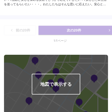
を送ってもらいたい・・・。わたしたちはそんな思いに応えたい。安心と
「快適な空間」を願うあなたのために、整備・修理をご提案していきます。
私たちの仕事は、お客様からいただいた「信頼」という目に見えない絆で繋
がっています。なぜならお客様には、仕事の内容のほとんどは見えないもの
だからです。だからこそひとつひとつ大切に愛情をかけていきたい！信頼を
深める技術でしっかり応えていきたい！そんな気持ちで仕事をしています。
前の
20
件
次の
20
件
ご相談もお気軽にどうぞ！【1】オファーにてお問い合わせ【2】お見積り
【3】お見積りにご納得いただければ作業開始【4】仕上がり次第納車-----納
期について-----納期は通常1日～2日程度で納車となります。(要相談)納期は前
1
/
1
ページ
後する場合がございます。予めご了承ください。-----ご来店時の注意、受付方
法-----入庫の際はお気をつけてお越しください。駐車スペースは事務所前の空
いているスペースに駐車してください。受付はスタッフへ「メンテモで予約
しました」とお伝えください。ご案内いたします。【定休日・営業時間】定
休日：日曜日、祝日営業時間：9:00～17:00
地図で表示する