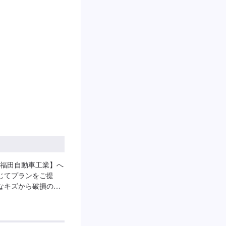
、受付方法-----入
ースは事務所前の空
タッフへ「メンテモ
します。【定休日・
：8:30~18:00
福田自動車工業】へ
じてプランをご提
なキズから破損のよ
車にお任せ下さい。
な修理方法をご提案
適な施工方法をご提