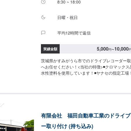
8:30 ~ 18:00
駐車してください。受付はスタッフへ「メンテモ
お伝えください。ご案内いたします。【定休日・
日曜・祝日
年中無休（大型連休のみ休み）営業時間：9:00~18
平均12時間で返信
5,000
10,000
実績金額
円
〜
茨城県かすみがうら市でのドライブレコーダー取
へお任せください！<当社の特徴>◾クロマック
水性塗料を使用しています！◾ヤナセの指定工場
外車も幅広く対応いたします！◾かすみがうら市
場！どんなことでもご相談下さい！<お客様のご
に応じてプランをご提案！>★お安く済ませたい
取れない…などのご相談もお気軽にどうぞ！【1
い合わせ【2】お見積り【3】お見積りにご納得
【4】仕上がり次第納車-----納期について-----
有限会社 福田自動車工業のドライブ
納車となります。(要相談)納期は前後する場合
了承ください。-----代車について-----無料の
ー取り付け (持ち込み)
す。お車の作業中は代車をご利用ください。※代