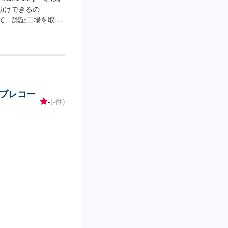
助けできるの
トして、認証工場を取
全ては【笑顔の為
対に妥協をしないプ
。信頼と安心をお届
ます。今現在も特定
などの技術向上を目
ムニーなどのカスタ
ブレコー
までのノウハウを生
-
(-件)
するだけでなく、お
り、対応から解決ま
ビスを提供すること
お困りの際はお気軽
4,750円【1】オフ
積りにご納得いただけ
いて-----納期は通常
後する場合がございま
--代車をご用意してい
代車の燃料代はお客
意、受付方法-----
度お電話いただけま