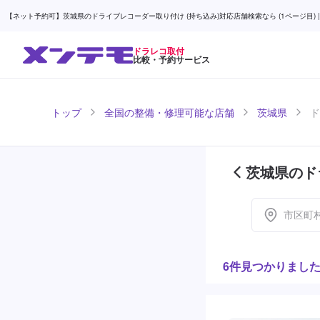
【ネット予約可】茨城県のドライブレコーダー取り付け (持ち込み)対応店舗検索なら (1ページ目) |
ドラレコ取付
比較・予約サービス
トップ
全国の整備・修理可能な店舗
茨城県
ド
茨城県のド
市区町
6件見つかりまし