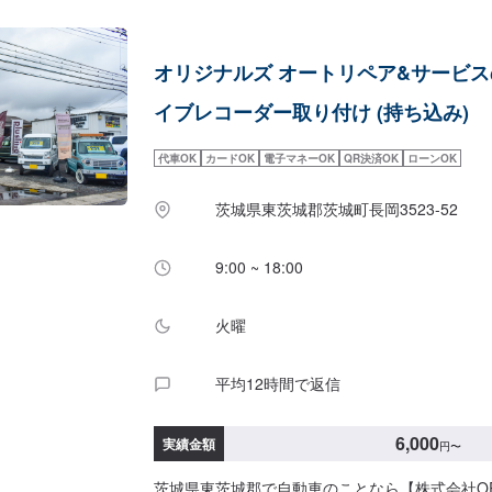
案しますので、お気軽にお問い合わせ下さい。【
問い合わせ【2】お見積り【3】お見積りにご納
始【4】仕上がり次第納車-----納期について----
オリジナルズ オートリペア&サービ
程度で納車となります。(要相談)納期は前後す
予めご了承ください。-----代車について-----
イブレコーダー取り付け (持ち込み)
す。お車の作業中は代車をご利用ください。※代
にご負担いただいております。-----ご来店時の注意
代車OK
カードOK
電子マネーOK
QR決済OK
ローンOK
庫の際はお気をつけてお越しください。駐車スペ
いているスペースに駐車してください。受付はス
茨城県東茨城郡茨城町長岡3523-52
で予約しました」とお伝えください。ご案内いた
営業時間】定休日：日曜、祝日営業時間：8:00~18
9:00 ~ 18:00
火曜
平均12時間で返信
6,000
実績金額
円
〜
茨城県東茨城郡で自動車のことなら【株式会社ORI