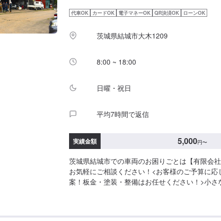
にご負担いただいております。-----ご来店時の注意
代車OK
カードOK
電子マネーOK
QR決済OK
ローンOK
庫の際はお気をつけてお越しください。駐車スペ
いているスペースに駐車してください。受付はス
茨城県結城市大木1209
で予約しました」とお伝えください。ご案内いた
営業時間】定休日：日曜日、第2土曜日、祝日営業時間
8:00 ~ 18:00
日曜・祝日
平均7時間で返信
5,000
実績金額
円
〜
茨城県結城市での車両のお困りごとは【有限会社
お気軽にご相談ください！<お客様のご予算に応
案！板金・塗装・整備はお任せください！>小さ
うに大きな修理まで大切なお車の鈑金は福田自動
福田自動車では、キズや破損状況に合わせて最適
します。お客様のご要望・ご予算をお聞きし、最