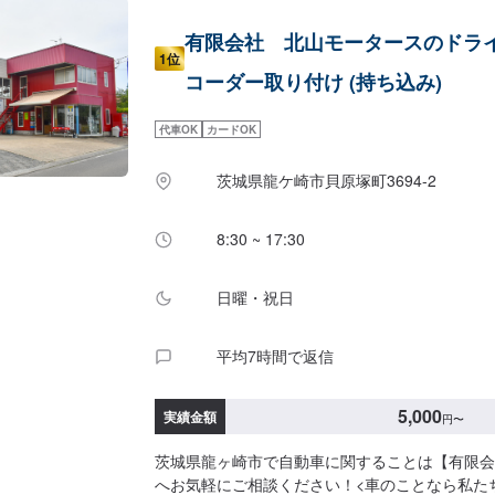
有限会社 北山モータースのドラ
1位
コーダー取り付け (持ち込み)
代車OK
カードOK
茨城県龍ケ崎市貝原塚町3694-2
8:30 ~ 17:30
日曜・祝日
平均7時間で返信
5,000
実績金額
円
〜
茨城県龍ヶ崎市で自動車に関することは【有限会
へお気軽にご相談ください！<車のことなら私た