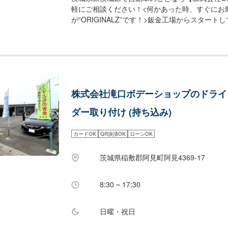
軽にご相談ください！<何かあった時、すぐにお
が“ORIGINALZ”です！>鈑金工場からスター
得。鈑金と整備が出来る工場へと変わりました。
に】をモットーにしており、お客様のご相談は絶
ロの自信と技術で全力で対応させていただきます
けし、最後には笑顔になっていただけるよう努め
整備工場として、ブレーキサポートのエーミング
指しております。そこから、新車のエブリイやジ
株式会社滝口ボデーショップのドライ
ムなどにも力を入れ、工場での一貫作業として今
かしております。当店はただ車を修理したり販売
ダー取り付け (持ち込み)
客様に何かあった時にすぐに駆け付け、相談に乗
で導くことができるお店です。更にトータルサー
カードOK
QR決済OK
ローンOK
が可能ですので、「車の身近な相談役」として、
にご相談ください。【作業実績】スバルWRXSTI2
茨城県稲敷郡阿見町阿見4369-17
ァーにてお問い合わせ【2】お見積り【3】お見
れば作業開始【4】仕上がり次第納車-----納期につ
30分程度で納車となります。(要相談)納期は前
8:30 ~ 17:30
す。予めご了承ください。-----代車について---
ます。お車の作業中は代車をご利用ください。※
日曜・祝日
様にご負担いただいております。-----ご来店時の注
お客様をお待たせしないために、お越しの際は一