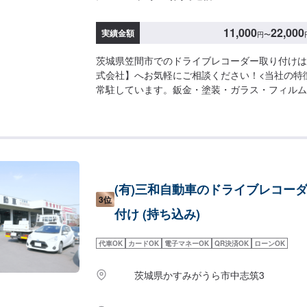
11,000
22,000
実績金額
円
〜
茨城県笠間市でのドライブレコーダー取り付けは
式会社】へお気軽にご相談ください！<当社の特
常駐しています。鈑金・塗装・ガラス・フィルム
れぞれ卓越した技術をもつ専門スタッフが２人１
す。◾万全のアフターケアをいたします。修理後
させて頂いております。お客様がそのお車を乗っ
す。◾土・日・祝も営業してるのでお客様がお休
できます！お客様のご要望に併せて中古部品も準
いっても低価格です。<お客様のご予算やご希望
(有)三和自動車のドライブレコー
ンをご提案！>★お安く済ませたい…★お時間が
3位
どのご相談もお気軽にどうぞ！【1】オファーに
付け (持ち込み)
お見積り【3】お見積りにご納得いただければ作
次第納車-----納期について-----納期は通常2日
代車OK
カードOK
電子マネーOK
QR決済OK
ローンOK
ます。(要相談)納期は前後する場合がございま
い。-----代車について-----代車をご用意して
茨城県かすみがうら市中志筑3
代車をご利用ください。※代車の燃料代はお客様
おります。-----ご来店時の注意、受付方法----
てお越しください。駐車スペースは事務所前の空