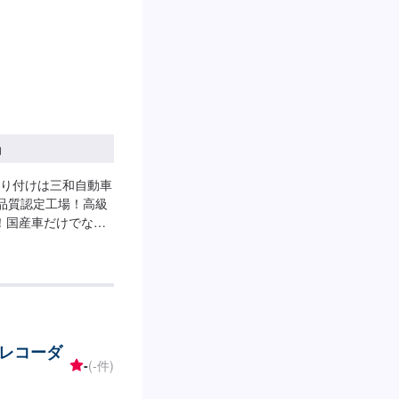
で予約しました」と
営業時間】定休日：
:00
円
り付けは三和自動車
ス品質認定工場！高級
！国産車だけでなく
の老舗自動車整備工
予算やご希望の時間
…★お時間があまり
】オファーにてお問
いただければ作業開始
納期は通常40分程度で
レコーダ
がございます。予めご
-
(-件)
代車をご用意していま
車の燃料代はお客様