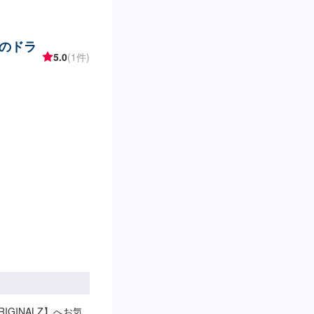
1】オファーにてお
得いただければ作業開
-納期は通常1日～2日
スのドラ
る場合がございます。
5.0
(1件)
代車をご用意していま
車の燃料代はお客様
、受付方法-----入
ースは事務所前の空
タッフへ「メンテモ
します。【定休日・
:00
GINALZ】へお気