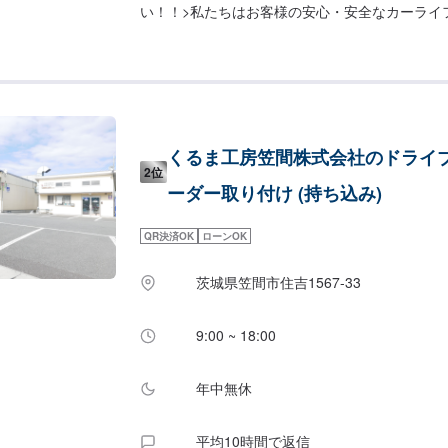
い！！>私たちはお客様の安心・安全なカーライ
するあらゆるご相談にお応えします。更にワンス
入している為、様々なサービスをスムーズに提供
す。お車の購入から日ごろのメンテナンス、修理
ゆるご要望にお応えします。これからも信頼され
であるよう、技術力とサービスの向上を目指して
オファーにてお問い合わせ【2】お見積り【3】
くるま工房笠間株式会社のドライ
だければ作業開始【4】仕上がり次第納車-----納期
2位
通常1日程度で納車となります。(要相談)納期は
ーダー取り付け (持ち込み)
います。予めご了承ください。-----ご来店時の注意
庫の際はお気をつけてお越しください。駐車スペ
QR決済OK
ローンOK
いているスペースに駐車してください。受付はス
で予約しました」とお伝えください。ご案内いた
茨城県笠間市住吉1567-33
営業時間】定休日：日曜日、祝日、第二土曜日営業時間
9:00 ~ 18:00
年中無休
平均10時間で返信