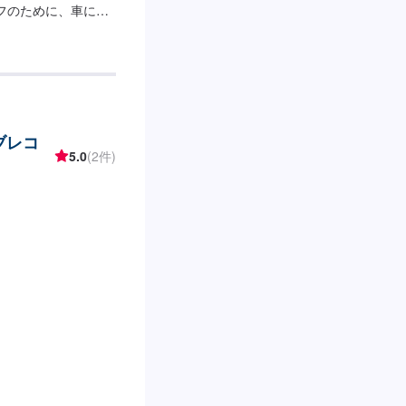
フのために、車に関
トップサービスを導
することが可能で
、保険相談まであら
るカーアドバイザー
まいります。【1】
お見積りにご納得いた
ブレコ
について-----納期は
5.0
(2件)
前後する場合がござ
、受付方法-----入
ースは事務所前の空
タッフへ「メンテモ
します。【定休日・
：8:30~17:30