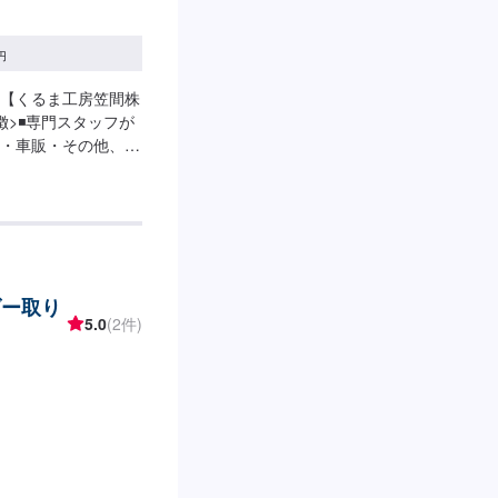
円
【くるま工房笠間株
徴>◾専門スタッフが
・車販・その他、そ
組で対応いたしま
に永久保証書を発行
ている間は保証しま
みでも見積・修理が
備できるのでなんて
の時間に応じてプラ
ダー取り
あまり取れない…な
5.0
(2件)
てお問い合わせ【2】
業開始【4】仕上がり
～3日程度で納車となり
す。予めご了承くださ
います。お車の作業中は
にご負担いただいて
-入庫の際はお気をつけ
いているスペースに