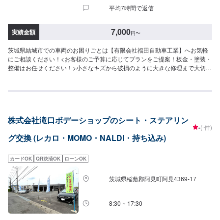
平均7時間で返信
7,000
実績金額
円
〜
茨城県結城市での車両のお困りごとは【有限会社福田自動車工業】へお気軽
にご相談ください！<お客様のご予算に応じてプランをご提案！板金・塗装・
整備はお任せください！>小さなキズから破損のように大きな修理まで大切な
お車の鈑金は福田自動車にお任せ下さい。福田自動車では、キズや破損状況
に合わせて最適な修理方法をご提案します。お客様のご要望・ご予算をお聞
きし、最適な施工方法をご提案しますので、お気軽にお問い合わせ下さい。
【1】オファーにてお問い合わせ【2】お見積り【3】お見積りにご納得いた
だければ作業開始【4】仕上がり次第納車-----納期について-----納期は通常3日
株式会社滝口ボデーショップのシート・ステアリン
～4日程度で納車となります。(要相談)納期は前後する場合がございます。予
-
(-件)
めご了承ください。-----代車について-----代車をご用意しています。お車の作
グ交換 (レカロ・MOMO・NALDI・持ち込み)
業中は代車をご利用ください。※代車の燃料代はお客様にご負担いただいてお
ります。-----ご来店時の注意、受付方法-----入庫の際はお気をつけてお越しく
ださい。駐車スペースは事務所前の空いているスペースに駐車してくださ
カードOK
QR決済OK
ローンOK
い。受付はスタッフへ「メンテモで予約しました」とお伝えください。ご案
内いたします。【定休日・営業時間】定休日：日曜、祝日営業時間：
茨城県稲敷郡阿見町阿見4369-17
8:00~18:00
8:30 ~ 17:30