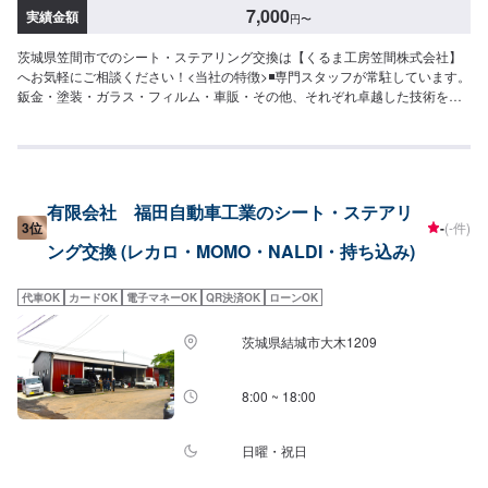
7,000
実績金額
円
〜
茨城県笠間市でのシート・ステアリング交換は【くるま工房笠間株式会社】
へお気軽にご相談ください！<当社の特徴>◾専門スタッフが常駐しています。
鈑金・塗装・ガラス・フィルム・車販・その他、それぞれ卓越した技術をも
つ専門スタッフが２人１組で対応いたします。◾万全のアフターケアをいたし
ます。修理後に永久保証書を発行させて頂いております。お客様がそのお車
を乗っている間は保証します。◾土・日・祝も営業してるのでお客様がお休み
でも見積・修理ができます！お客様のご要望に併せて中古部品も準備できる
のでなんていっても低価格です。<お客様のご予算やご希望の時間に応じてプ
有限会社 福田自動車工業のシート・ステアリ
ランをご提案！>★お安く済ませたい…★お時間があまり取れない…などのご
3位
-
(-件)
相談もお気軽にどうぞ！【1】オファーにてお問い合わせ【2】お見積り
ング交換 (レカロ・MOMO・NALDI・持ち込み)
【3】お見積りにご納得いただければ作業開始【4】仕上がり次第納車-----納
期について-----納期は通常3日～5日程度で納車となります。(要相談)納期は前
後する場合がございます。予めご了承ください。-----代車について-----代車を
代車OK
カードOK
電子マネーOK
QR決済OK
ローンOK
ご用意しています。お車の作業中は代車をご利用ください。※代車の燃料代は
お客様にご負担いただいております。-----ご来店時の注意、受付方法-----入庫
茨城県結城市大木1209
の際はお気をつけてお越しください。駐車スペースは事務所前の空いている
スペースに駐車してください。受付はスタッフへ「メンテモで予約しまし
た」とお伝えください。ご案内いたします。【定休日・営業時間】定休日：
8:00 ~ 18:00
年中無休（大型連休のみ休み）営業時間：9:00~18:00
日曜・祝日