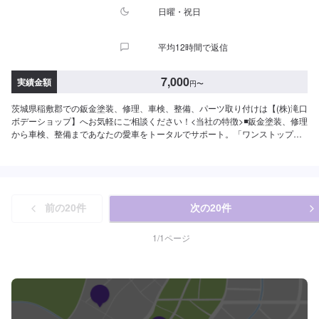
日曜・祝日
平均12時間で返信
7,000
実績金額
円
〜
茨城県稲敷郡での鈑金塗装、修理、車検、整備、パーツ取り付けは【(株)滝口
ボデーショップ】へお気軽にご相談ください！<当社の特徴>◾鈑金塗装、修理
から車検、整備まであなたの愛車をトータルでサポート。「ワンストップ」
対応が『滝口ボデーショップ』の最大の強み。幅広いサービスメニューで、
どんな内容のご相談もトータルで承ります。車種を問わず、お車の事ならな
んでもお問い合わせください。◾プロの熟練の技が納得の仕上がりをお約束。
鈑金塗装のプロフェッショナルたちが、その持てる力の最大限を、お客様の
愛車に注ぎます。ディーラーと比べても遜色ない技術力から生まれる修理品
前の
20
件
次の
20
件
質への絶対の自信。とにかく安心してお任せください。<ご希望と条件に応じ
たパーソナルメニューを提案！>「技術的なクオリティの提供はもちろん、お
客様目線での最善のメニューと車輌価値をできる限り下げない処理をいかに
1
/
1
ページ
提案できるか。」それが「サービス業」としてのプライド。お客様それぞれ
のニーズや条件に確実に応えることにこだわります。【1】オファーにてお問
い合わせ【2】お見積り【3】お見積りにご納得いただければ作業開始【4】
仕上がり次第納車-----納期について-----納期は通常3日～4日程度で納車となり
ます。(要相談)納期は前後する場合がございます。予めご了承ください。-----
ご来店時の注意、受付方法-----入庫の際はお気をつけてお越しください。駐車