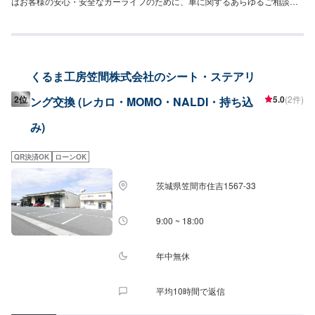
はお客様の安心・安全なカーライフのために、車に関するあらゆるご相談に
お応えします。更にワンストップサービスを導入している為、様々なサービ
スをスムーズに提供することが可能です。お車の購入から日ごろのメンテナ
ンス、修理、保険相談まであらゆるご要望にお応えします。これからも信頼
されるカーアドバイザーであるよう、技術力とサービスの向上を目指してま
いります。【1】オファーにてお問い合わせ【2】お見積り【3】お見積りに
くるま工房笠間株式会社のシート・ステアリ
ご納得いただければ作業開始【4】仕上がり次第納車-----納期について-----納
期は通常3日～4日程度で納車となります。(要相談)納期は前後する場合がご
2位
5.0
(2件)
ング交換 (レカロ・MOMO・NALDI・持ち込
ざいます。予めご了承ください。-----ご来店時の注意、受付方法-----入庫の際
はお気をつけてお越しください。駐車スペースは事務所前の空いているスペ
み)
ースに駐車してください。受付はスタッフへ「メンテモで予約しました」と
お伝えください。ご案内いたします。【定休日・営業時間】定休日：日曜
日、祝日、第二土曜日営業時間：8:30~17:30
QR決済OK
ローンOK
茨城県笠間市住吉1567-33
9:00 ~ 18:00
年中無休
平均10時間で返信