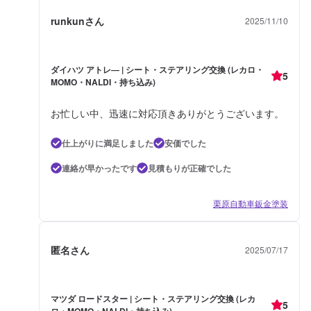
runkunさん
2025/11/10
ダイハツ アトレ― | シート・ステアリング交換 (レカロ・
5
MOMO・NALDI・持ち込み)
お忙しい中、迅速に対応頂きありがとうございます。
仕上がりに満足しました
安価でした
連絡が早かったです
見積もりが正確でした
栗原自動車鈑金塗装
匿名さん
2025/07/17
マツダ ロードスター | シート・ステアリング交換 (レカ
5
ロ・MOMO・NALDI・持ち込み)