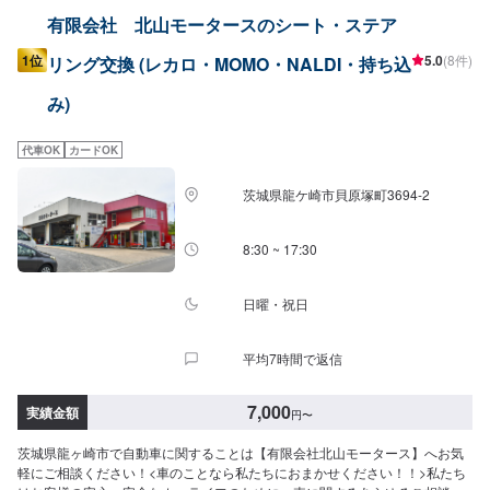
有限会社 北山モータースのシート・ステア
1位
5.0
(8件)
リング交換 (レカロ・MOMO・NALDI・持ち込
み)
代車OK
カードOK
茨城県龍ケ崎市貝原塚町3694-2
8:30 ~ 17:30
日曜・祝日
平均7時間で返信
7,000
実績金額
円
〜
茨城県龍ヶ崎市で自動車に関することは【有限会社北山モータース】へお気
軽にご相談ください！<車のことなら私たちにおまかせください！！>私たち