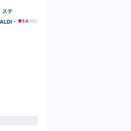
・ステ
LDI・
5.0
(2件)