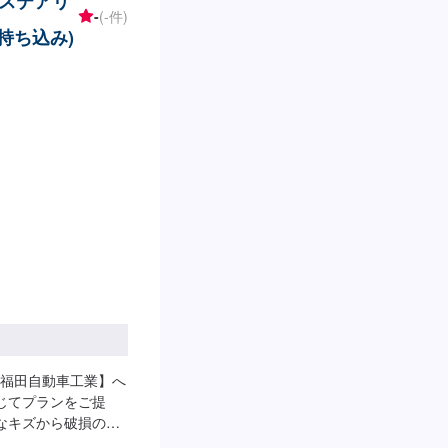
ステアリ
。<ご希望と条件に
-
(-件)
クオリティの提供は
・持ち込み)
価値をできる限り下
ービス業」としての
に応えることにこだ
】お見積り【3】お見
第納車-----納期
なります。(要相談)納
。-----ご来店時
お越しください。駐車
してください。受付
えください。ご案内
日祝日第二土曜日営
福田自動車工業】へ
じてプランをご提
なキズから破損のよ
車にお任せ下さい。