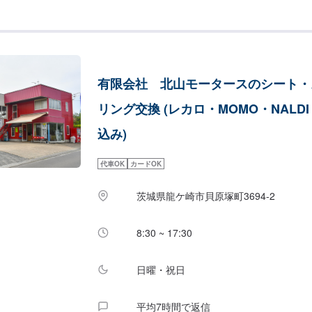
福田自動車では、キズや破損状況に合わせて最適
します。お客様のご要望・ご予算をお聞きし、最
案しますので、お気軽にお問い合わせ下さい。【
問い合わせ【2】お見積り【3】お見積りにご納
始【4】仕上がり次第納車-----納期について----
有限会社 北山モータースのシート・
程度で納車となります。(要相談)納期は前後す
予めご了承ください。-----代車について-----
リング交換 (レカロ・MOMO・NALD
す。お車の作業中は代車をご利用ください。※代
にご負担いただいております。-----ご来店時の注意
込み)
庫の際はお気をつけてお越しください。駐車スペ
いているスペースに駐車してください。受付はス
代車OK
カードOK
で予約しました」とお伝えください。ご案内いた
営業時間】定休日：日曜、祝日営業時間：8:00~18
茨城県龍ケ崎市貝原塚町3694-2
8:30 ~ 17:30
日曜・祝日
平均7時間で返信