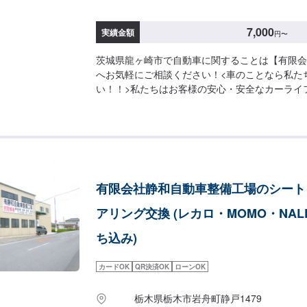
7,000
実績金額
円
〜
茨城県龍ヶ崎市で自動車に関することは【有限会
へお気軽にご相談ください！<車のことなら私た
い！！>私たちはお客様の安心・安全なカーライ
するあらゆるご相談にお応えします。更にワンス
入している為、様々なサービスをスムーズに提供
す。お車の購入から日ごろのメンテナンス、修理
ゆるご要望にお応えします。これからも信頼され
であるよう、技術力とサービスの向上を目指して
オファーにてお問い合わせ【2】お見積り【3】
有限会社静和自動車整備工場のシート
だければ作業開始【4】仕上がり次第納車-----納期
通常3日～4日程度で納車となります。(要相談)
アリング交換 (レカロ・MOMO・NAL
ございます。予めご了承ください。-----ご来店時
--入庫の際はお気をつけてお越しください。駐
ち込み)
の空いているスペースに駐車してください。受付
テモで予約しました」とお伝えください。ご案内
カードOK
QR決済OK
ローンOK
日・営業時間】定休日：日曜日、祝日、第二土曜
8:30~17:30
栃木県栃木市岩舟町静戸1479