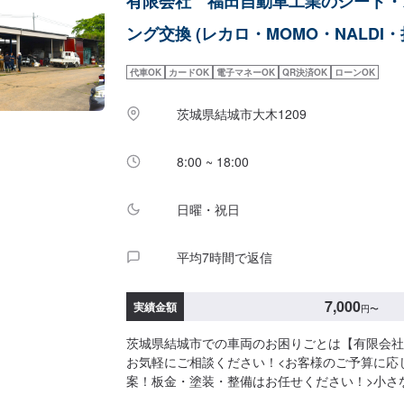
有限会社 福田自動車工業のシート・
の絶対の自信。とにかく安心してお任せください
応じたパーソナルメニューを提案！>「技術的な
ング交換 (レカロ・MOMO・NALDI
もちろん、お客様目線での最善のメニューと車輌
げない処理をいかに提案できるか。」それが「サ
代車OK
カードOK
電子マネーOK
QR決済OK
ローンOK
プライド。お客様それぞれのニーズや条件に確実
わります。【1】オファーにてお問い合わせ【2
茨城県結城市大木1209
積りにご納得いただければ作業開始【4】仕上がり次
について-----納期は通常3日～4日程度で納車と
期は前後する場合がございます。予めご了承ください
8:00 ~ 18:00
の注意、受付方法-----入庫の際はお気をつけて
スペースは事務所前の空いているスペースに駐車
日曜・祝日
はスタッフへ「メンテモで予約しました」とお伝
いたします。【定休日・営業時間】定休日：日曜
業時間：8:30~17:30
平均7時間で返信
7,000
実績金額
円
〜
茨城県結城市での車両のお困りごとは【有限会社
お気軽にご相談ください！<お客様のご予算に応
案！板金・塗装・整備はお任せください！>小さ
うに大きな修理まで大切なお車の鈑金は福田自動