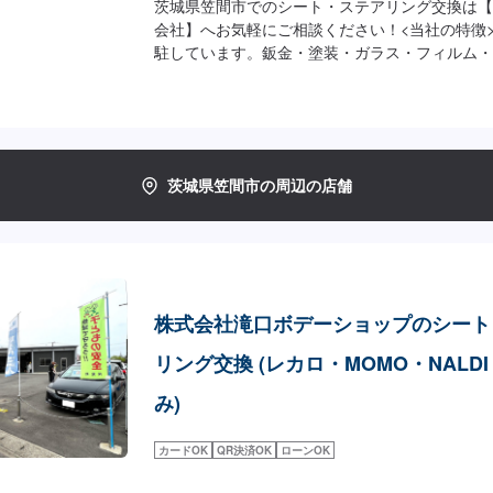
茨城県笠間市でのシート・ステアリング交換は【
会社】へお気軽にご相談ください！<当社の特徴
駐しています。鈑金・塗装・ガラス・フィルム・
ぞれ卓越した技術をもつ専門スタッフが２人１組
◾万全のアフターケアをいたします。修理後に永
て頂いております。お客様がそのお車を乗ってい
◾土・日・祝も営業してるのでお客様がお休みで
ます！お客様のご要望に併せて中古部品も準備で
茨城県笠間市の周辺の店舗
ても低価格です。<お客様のご予算やご希望の時
ご提案！>★お安く済ませたい…★お時間があま
ご相談もお気軽にどうぞ！【1】オファーにてお
積り【3】お見積りにご納得いただければ作業開
納車-----納期について-----納期は通常3日～5
す。(要相談)納期は前後する場合がございます
株式会社滝口ボデーショップのシート
い。-----代車について-----代車をご用意して
代車をご利用ください。※代車の燃料代はお客様
リング交換 (レカロ・MOMO・NALD
おります。-----ご来店時の注意、受付方法----
てお越しください。駐車スペースは事務所前の空
み)
駐車してください。受付はスタッフへ「メンテモ
お伝えください。ご案内いたします。【定休日・
カードOK
QR決済OK
ローンOK
年中無休（大型連休のみ休み）営業時間：9:00~18