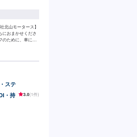
社北山モータース】
ちにおまかせくださ
フのために、車に関
トップサービスを導
することが可能で
、保険相談まであら
るカーアドバイザー
まいります。【1】
お見積りにご納得いた
・ステ
について-----納期は
納期は前後する場合が
DI・持
3.0
(1件)
の注意、受付方法---
車スペースは事務所前
はスタッフへ「メン
いたします。【定休
日営業時間：