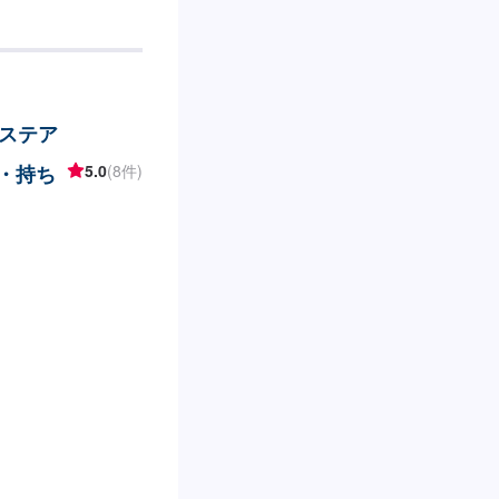
な修理方法をご提案
適な施工方法をご提
1】オファーにてお
得いただければ作業開
-納期は通常3日～4日
ステア
る場合がございます。
代車をご用意していま
I・持ち
5.0
(8件)
車の燃料代はお客様
、受付方法-----入
ースは事務所前の空
タッフへ「メンテモ
します。【定休日・
:00