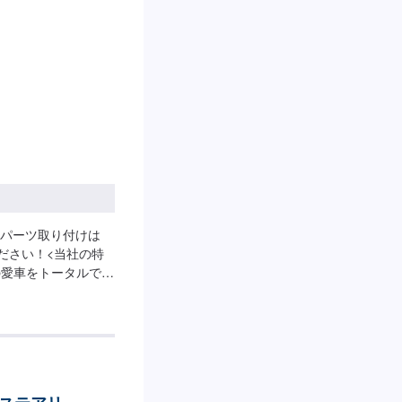
パーツ取り付けは
ださい！<当社の特
の愛車をトータルでサ
ョップ』の最大の強
相談もトータルで承
問い合わせくださ
。鈑金塗装のプロフ
お客様の愛車に注ぎ
生まれる修理品質へ