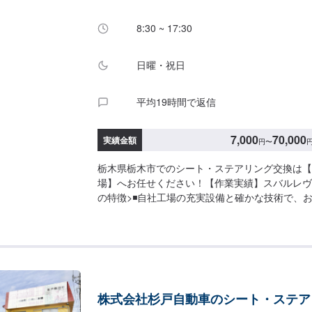
8:30 ~ 17:30
日曜・祝日
平均19時間で返信
7,000
70,000
実績金額
円
〜
栃木県栃木市でのシート・ステアリング交換は【
場】へお任せください！【作業実績】スバルレヴォー
の特徴>◾自社工場の充実設備と確かな技術で、
整備！◾保険の取扱数トップクラス！保険案内も
の購入から日々のメンテナンス、修理に至るまで
<お客様のご予算やご希望の時間に応じてプラン
済ませたい…★お時間があまり取れない…などの
うぞ！【1】オファーにてお問い合わせ【2】お
にご納得いただければ作業開始【4】仕上がり次第納
株式会社杉戸自動車のシート・ステア
いて-----納期は通常3日～5日程度で納車とな