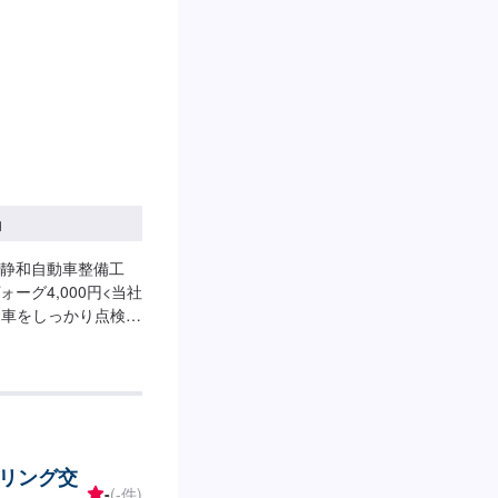
円
静和自動車整備工
グ4,000円<当社
お車をしっかり点検・
お任せください！◾車
トータルサポート！
をご提案！>★お安く
ご相談もお気軽にど
見積り【3】お見積り
車-----納期につ
リング交
ります。納期は前後する
-
(-件)