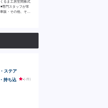
くるま工房笠間株式
>◾専門スタッフが常
車販・その他、それ
で対応いたします。
久保証書を発行させ
る間は保証します。
も見積・修理ができ
きるのでなんていっ
間に応じてプランを
り取れない…などの
問い合わせ【2】お見
始【4】仕上がり次第
日程度で納車となりま
。予めご了承くださ
・ステア
います。お車の作業中は
にご負担いただいて
I・持ち込
-
(-件)
-入庫の際はお気をつけ
いているスペースに
で予約しました」と
営業時間】定休日：
:00