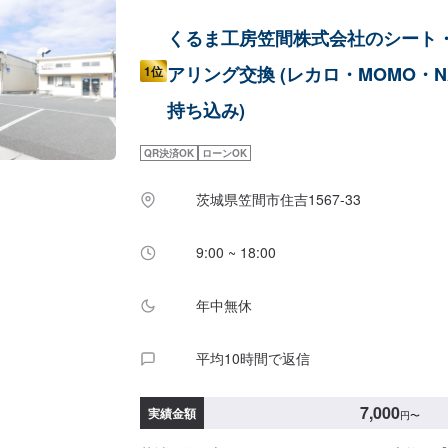
くるま工房笠間株式会社のシート
アリング交換 (レカロ・MOMO・NA
1位
持ち込み)
QR決済OK
ローンOK
茨城県笠間市住吉1567-33
9:00 ~ 18:00
年中無休
平均10時間で返信
7,000
実績金額
円
〜