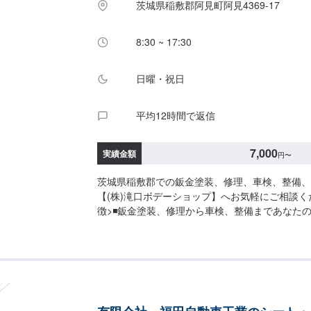
茨城県稲敷郡阿見町阿見4369-17
8:30 ~ 17:30
日曜・祝日
平均12時間で返信
7,000
実績金額
円
〜
茨城県稲敷郡での鈑金塗装、修理、車検、整備、
【(株)滝口ボデーショップ】へお気軽にご相談く
徴>◾鈑金塗装、修理から車検、整備まであなた
ポート。「ワンストップ」対応が『滝口ボデーシ
み。幅広いサービスメニューで、どんな内容のご
ります。車種を問わず、お車の事ならなんでもお
い。◾プロの熟練の技が納得の仕上がりをお約束
ェッショナルたちが、その持てる力の最大限を、
ます。ディーラーと比べても遜色ない技術力から