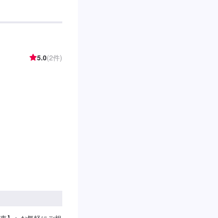
を発行させて頂いて
証します。◾土・
・修理ができます！
でなんていっても低
プランをご提案！>★
5.0
(2件)
などのご相談もお気
2】お見積り【3】お
次第納車-----代
の作業中は代車をご利
ただいております。-
お気をつけてお越しく
ペースに駐車してく
した」とお伝えくだ
定休日：年中無休