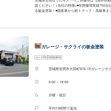
茨城県笠間市でのキズ・へこみ修理は【国井自動
談ください！<当社の特徴>◾年間修理実績700
る鈑金塗装！◾国産車から軽トラック・高級車ま
対応可能！◾YouTubeでも紹介されたホイール
完備！<お客様のご予算やご希望の時間に応じて
お安く済ませたい…★お時間があまり取れない…
軽にどうぞ！【1】オファーにてお問い合わせ【
見積りにご納得いただければ作業開始【4】仕上がり
来店時の注意、受付方法-----入庫の際はお気を
ガレージ・サクライの板金塗装
3位
い。駐車スペースは事務所前の空いているスペー
い。受付はスタッフへ「メンテモで予約しました
い。ご案内いたします。【定休日・営業時間】定
カードOK
QR決済OK
日、日曜日、祝日営業時間：8:00~17:00
茨城県笠間市大田町976‐15ガレージサ
9:00 ~ 18:00
月曜・祝日
平均13時間で返信