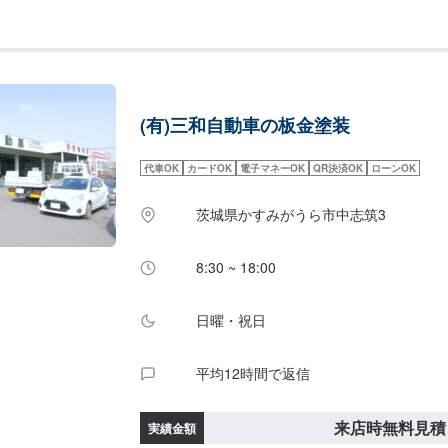
保会社の指定工場！いくつかの損保会社の指定工
◾むやみな部品交換はしません！板金で直せる物
新品部品に交換して欲しい時は交換します、お客
ら、色々なご提案をさせていただきます<お客様
時間に応じてプランをご提案！>★お安く済ませ
まり取れない…などのご相談もお気軽にどうぞ！
(有)三和自動車の板金塗装
お問い合わせ【2】お見積り【3】お見積りにご
開始【4】仕上がり次第納車-----代車について--
ます。お車の作業中は代車をご利用ください。※
代車OK
カードOK
電子マネーOK
QR決済OK
ローンOK
様にご負担いただいております。-----ご来店時の注
入庫の際はお気をつけてお越しください。駐車ス
茨城県かすみがうら市中志筑3
空いているスペースに駐車してください。受付は
モで予約しました」とお伝えください。ご案内い
8:30 ~ 18:00
日・営業時間】定休日：月曜日、祝日営業時間：9:0
日曜・祝日
平均12時間で返信
来店時無料見積
実績金額