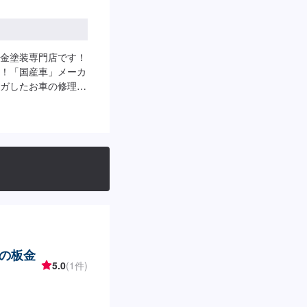
金塗装専門店です！
！「国産車」メーカ
ガしたお車の修理」
お電話お待ちしてお
に応じてプランをご提
れない…などのご相
合わせ【2】お見積り
4】仕上がり次第納
ます。納期は前後する場
来店時の注意、受付方
。駐車スペースはガレ
。受付はスタッフへ
ご案内いたします。
日、第4日曜日・祝
スの板金
0
5.0
(1件)