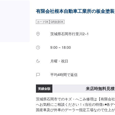
整備工場として、ブレーキサポートのエーミング
指しております。そこから、新車のエブリイやジ
有限会社根本自動車工業所の板金塗装
ムなどにも力を入れ、工場での一貫作業として今
かしております。当店はただ車を修理したり販売
客様に何かあった時にすぐに駆け付け、相談に乗
カードOK
QR決済OK
で導くことができるお店です。更にトータルサー
が可能ですので、「車の身近な相談役」として、
茨城県石岡市行里川2−1
にご相談ください。【1】オファーにてお問い合
【3】お見積りにご納得いただければ作業開始【
9:00 ~ 18:00
車-----納期について-----納期は要相談となり
合がございます。予めご了承ください。-----代車に
ご用意しています。お車の作業中は代車をご利用
月曜・祝日
燃料代はお客様にご負担いただいております。---
受付方法-----お客様をお待たせしないために、
平均4時間で返信
話いただけますよう願います。ご来店時にはお客
ください。受付はスタッフへ「メンテモで予約し
ださい。ご案内いたします。【定休日・営業時間
来店時無料見積
実績金額
第二第四月曜日営業時間：9:00~18:00
茨城県石岡市でのキズ・へこみ修理は【有限会社
へお気軽にご相談ください！<当社の特徴>◾各
国産車及び外車のデーラー指定工場なので仕上が