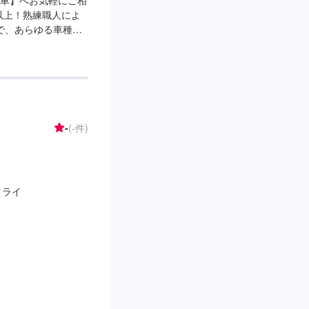
車】へお気軽にご相
台以上！熟練職人によ
で、あらゆる車種に
アライメントの設備も
プランをご提案！>★
などのご相談もお気
2】お見積り【3】お
次第納車-----ご
つけてお越しくださ
-
(-件)
スに駐車してくださ
」とお伝えくださ
休日：第２、４土曜
クライ