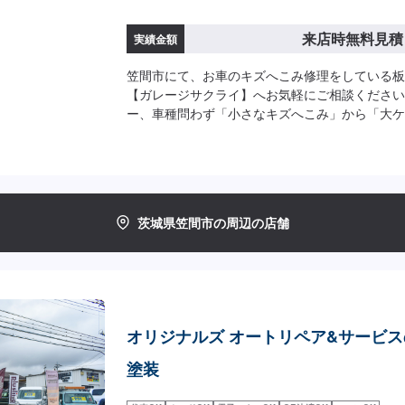
来店時無料見積
実績金額
笠間市にて、お車のキズへこみ修理をしている板
【ガレージサクライ】へお気軽にご相談ください
ー、車種問わず「小さなキズへこみ」から「大ケ
までたくさんのお車を修理しています。ご来店、
ります(^^)！<お客様のご予算やご希望の時間
案！>★お安く済ませたい…★お時間があまり取
談もお気軽にどうぞ！【1】オファーにてお問い
【3】お見積りにご納得いただければ作業開始【
茨城県笠間市の周辺の店舗
車-----納期について-----納期は要相談となり
合がございます。予めご了承ください。-----ご
法-----入庫の際はお気をつけてお越しください
ージ前の空いているスペースに駐車してください
「メンテモで予約しました」とお伝えください。
【定休日・営業時間】定休日：月曜日、第2日曜
オリジナルズ オートリペア&サービ
日・ＧＷ・お盆・年末年始営業時間：9:00~18:0
塗装