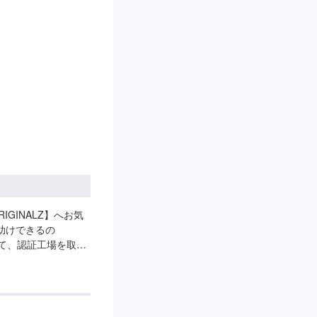
GINALZ】へお気
助けできるの
トして、認証工場を取
全ては【笑顔の為
対に妥協をしないプ
。信頼と安心をお届
ます。今現在も特定