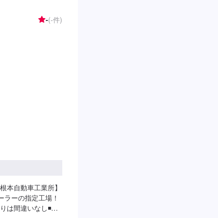
などの技術向上を目
ムニーなどのカスタ
-
(-件)
までのノウハウを生
するだけでなく、お
り、対応から解決ま
ビスを提供すること
お困りの際はお気軽
わせ【2】お見積り
4】仕上がり次第納
ます。納期は前後する場
ついて-----代車を
ください。※代車の
--ご来店時の注意、
お越しの際は一度お電
様用駐車場にお停め
ました」とお伝えく
】定休日：火曜日、
根本自動車工業所】
デーラーの指定工場！
りは間違いなし◾損