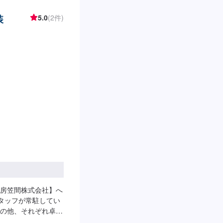
装
5.0
(2件)
房笠間株式会社】へ
スタッフが常駐してい
の他、それぞれ卓越
たします。◾万全の