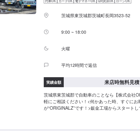
代車OK
カードOK
電子マネーOK
QR決済OK
ローンOK
茨城県東茨城郡茨城町長岡3523-52
9:00 ~ 18:00
火曜
平均12時間で返信
来店時無料見積
実績金額
茨城県東茨城郡で自動車のことなら【株式会社ORI
軽にご相談ください！<何かあった時、すぐにお
が“ORIGINALZ”です！>鈑金工場からスター
得。鈑金と整備が出来る工場へと変わりました。
に】をモットーにしており、お客様のご相談は絶
ロの自信と技術で全力で対応させていただきます
けし、最後には笑顔になっていただけるよう努め