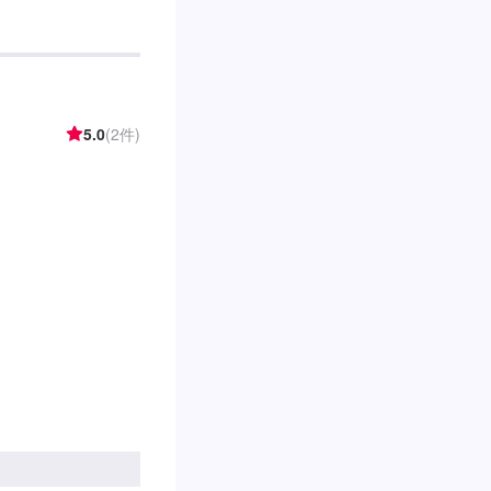
場にもなっています
は直します、しかし
様の意見を聞きなが
のご予算やご希望の
たい…★お時間があ
【1】オファーにて
5.0
(2件)
納得いただければ作業
---代車をご用意してい
代車の燃料代はお客
意、受付方法-----
ペースは事務所前の
スタッフへ「メンテ
たします。【定休
0~18:00