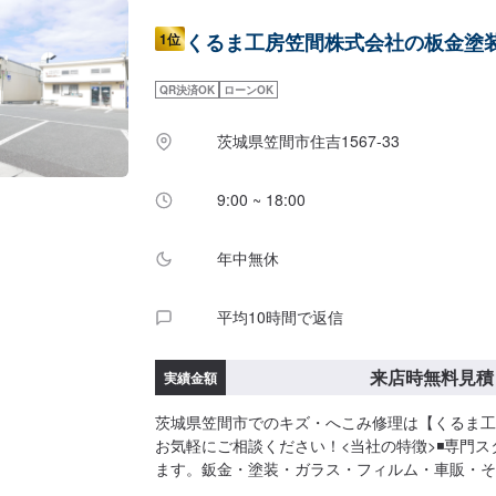
くるま工房笠間株式会社の板金塗
1位
QR決済OK
ローンOK
茨城県笠間市住吉1567-33
9:00 ~ 18:00
年中無休
平均10時間で返信
来店時無料見積
実績金額
茨城県笠間市でのキズ・へこみ修理は【くるま工
お気軽にご相談ください！<当社の特徴>◾専門
ます。鈑金・塗装・ガラス・フィルム・車販・そ
した技術をもつ専門スタッフが２人１組で対応い