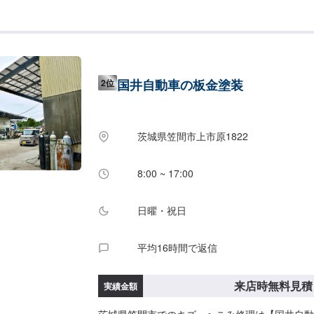
アフターケアをいたします。修理後に永久保証書
おります。お客様がそのお車を乗っている間は保
日・祝も営業してるのでお客様がお休みでも見積
お客様のご要望に併せて中古部品も準備できるの
価格。<お客様のご予算やご希望の時間に応じて
国井自動車の板金塗装
2位
お安く済ませたい…★お時間があまり取れない…
軽にどうぞ！【1】オファーにてお問い合わせ【
見積りにご納得いただければ作業開始【4】仕上がり
車について-----代車をご用意しています。お車
茨城県笠間市上市原1822
用ください。※代車の燃料代はお客様にご負担い
----ご来店時の注意、受付方法-----入庫の際は
8:00 ~ 17:00
ださい。駐車スペースは事務所前の空いているス
ださい。受付はスタッフへ「メンテモで予約しま
さい。ご案内いたします。【定休日・営業時間】
日曜・祝日
（大型連休のみ休み）営業時間：9:00~18:00
平均16時間で返信
来店時無料見積
実績金額