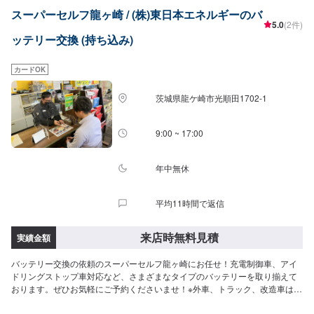
スーパーセルフ龍ヶ崎 / (株)東日本エネルギーのバ
5.0
(2件)
ッテリー交換 (持ち込み)
カードOK
茨城県龍ケ崎市光順田1702-1
9:00 ~ 17:00
年中無休
平均11時間で返信
来店時無料見積
実績金額
バッテリー交換の依頼のスーパーセルフ龍ヶ崎にお任せ！充電制御車、アイ
ドリングストップ車対応など、さまざまなタイプのバッテリーを取り揃えて
おります。ぜひお気軽にご予約くださいませ！※外車、トラック、改造車はお
受けできません。