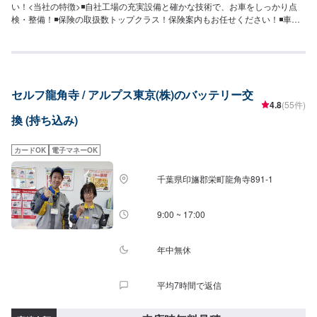
い！<当社の特徴>◾自社工場の充実設備と確かな技術で、お車をしっかり点
検・整備！◾保険の取扱数トップクラス！保険案内もお任せください！◾車の
購入から日々のメンテナンス、修理に至るまでトータルサポート！<お客様の
ご予算やご希望の時間に応じてプランをご提案！>★お安く済ませたい…★お
時間があまり取れない…などのご相談もお気軽にどうぞ！【1】オファーにて
お問い合わせ【2】お見積り【3】お見積りにご納得いただければ作業開始
【4】仕上がり次第納車-----納期について-----納期は通常即日で納車となりま
セルフ龍角寺 / アルプス東京(株)のバッテリー交
す。納期は前後する場合がございます。予めご了承ください。-----代車につい
4.8
(55件)
て-----代車をご用意しています。お車の作業中は代車をご利用ください。※代
換 (持ち込み)
車の燃料代はお客様にご負担いただいております。-----ご来店時の注意、受付
方法-----入庫の際はお気をつけてお越しください。駐車スペースは事務所前の
空いているスペースに駐車してください。受付はスタッフへ「メンテモで予
カードOK
電子マネーOK
約しました」とお伝えください。ご案内いたします。【定休日・営業時間】
定休日：日曜日、祝日営業時間：8:30~17:30
千葉県印旛郡栄町龍角寺891-1
9:00 ~ 17:00
年中無休
平均7時間で返信