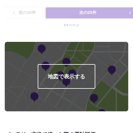
サポート！クルマに関するお悩みは何でも当社にご相談ください。車検・整
備、鈑金・塗装、コーティング、損害保険などクルマに関する全てのお悩み
前の
20
件
次の
20
件
をサポートし、お客様のニーズに応えたご提案をいたします。高い信頼性、
高い修理技術埼玉県川口市の原自動車工作所は大手ディーラー・損害保険ジ
ャパン日本興亜の修理指定工場です。【45年の実績】●1969年創業！●40年
1
/
1
ページ
の経験で積み上げたノウハウ●さまざまな鈑金・修理に対応可能【パーツ持ち
込み可能】持ち込みパーツの対応もいたします。※パーツの不備などにより、
取り付けができなかった場合でも、動作確認などで発生した工賃をご請求さ
せていただきますので、あらかじめご了承ください。【代車について】無料
代車（無保険時）を24台ご用意しております。燃料代はお客さま負担となり
ますので、ご了承ください。【営業時間・定休日】営業時間：8:30〜17:30定
休日：日・祝・第一、第三月曜日
地図で表示する