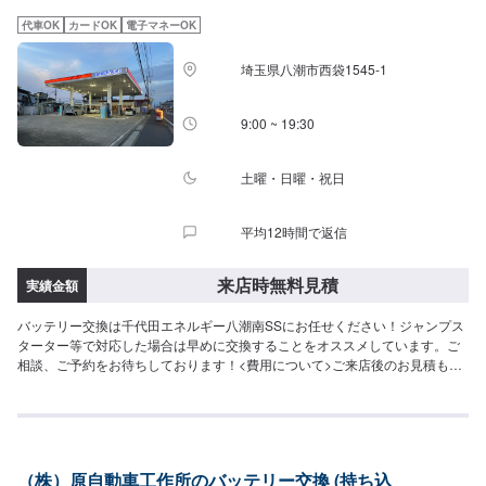
代車OK
カードOK
電子マネーOK
埼玉県八潮市西袋1545-1
9:00 ~ 19:30
土曜・日曜・祝日
平均12時間で返信
来店時無料見積
実績金額
バッテリー交換は千代田エネルギー八潮南SSにお任せください！ジャンプス
ターター等で対応した場合は早めに交換することをオススメしています。ご
相談、ご予約をお待ちしております！<費用について>ご来店後のお見積もり
となります。
（株）原自動車工作所のバッテリー交換 (持ち込