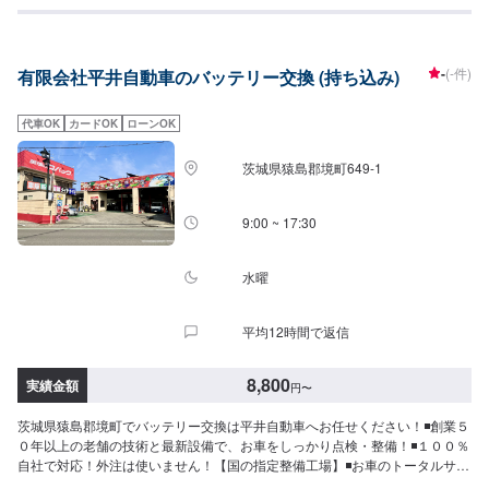
-
(-件)
有限会社平井自動車のバッテリー交換 (持ち込み)
代車OK
カードOK
ローンOK
茨城県猿島郡境町649-1
9:00 ~ 17:30
水曜
平均12時間で返信
8,800
実績金額
円
〜
茨城県猿島郡境町でバッテリー交換は平井自動車へお任せください！◾創業５
０年以上の老舗の技術と最新設備で、お車をしっかり点検・整備！◾１００％
自社で対応！外注は使いません！【国の指定整備工場】◾お車のトータルサポ
ート！どんなことでもご相談下さい！★ハンドルを少し曲げないと車がまっ