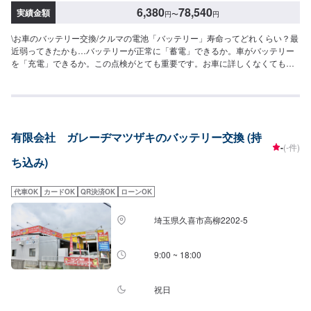
6,380
78,540
実績金額
円
〜
円
\お車のバッテリー交換/クルマの電池「バッテリー」寿命ってどれくらい？最
近弱ってきたかも…バッテリーが正常に「蓄電」できるか。車がバッテリー
を「充電」できるか。この点検がとても重要です。お車に詳しくなくても当
店なら安心です！説明力も品質です、安心してご利用くださいませ。〜今あ
る車を大切に〜埼玉県北葛飾郡杉戸町の株式会社杉戸自動車<料金目安>【バ
ッテリー交換販売】●タント･ワゴンR･ヴィッツ・フィット・カローラ・レガ
シーなど：6,380円前後●マークX・オデッセイ・ボクシー：13,750円前後●ア
ルファード・エルグランド：17,380円前後●ベンツA/B･BMW1･VWポロな
有限会社 ガレーヂマツザキのバッテリー交換 (持
ど：33,000円前後●ベンツC･BMW3･VWゴルフなど：36,300円前後●ベンツ
-
(-件)
E･BMW5/6･VWパサートなど：39,600円前後●ベンツS･BMW7･Audi7/8な
ち込み)
ど：42,900円前後●ベンツG･BMWX･VWトゥアレグなど：46,200円前後※後
部ガラスに「低排出ガス☆」は1.5倍～。【診断・充電・液補充】●国産車：
3,300円前後●ベンツA/B･BMW1･VWポロなど：6,600円前後●ベンツC･
代車OK
カードOK
QR決済OK
ローンOK
BMW3･VWゴルフなど：7,260円前後●ベンツE･BMW5/6･VWパサートなど：
7,920円前後●ベンツS･BMW7･Audi7/8など：8,580円前後●ベンツG･BMWX･
埼玉県久喜市高柳2202-5
VWトゥアレグなど：9,240円前後診断・液補充はサービスとなります。【廃
棄バッテリー処理】330円〜出張引取サービスはありません。車種により金
額が前後する場合もございます。他店購入車の対応も、輸入車の対応も、ク
9:00 ~ 18:00
ルマの購入もいろいろ、説明力も対応力も！1969年に創業して以来、50年以
上この地でお店を営業させていただいております。チェーン店への加盟、地
元の皆様の支えでここまで1歩ずつ成長をさせて頂きました。これからもお客
祝日
様に笑顔を届けられるよう、新しいお店のオープンも進んでおります。