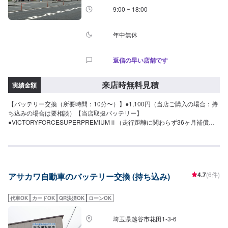
9:00 ~ 18:00
年中無休
返信の早い店舗です
来店時無料見積
実績金額
【バッテリー交換（所要時間：10分〜）】●1,100円（当店ご購入の場合：持
ち込みの場合は要相談）【当店取扱バッテリー】
●VICTORYFORCESUPERPREMIUMⅡ（走行距離に関わらず36ヶ月補償充
電制御車対応）・60B1914,300円・80B2426,400円・100D2339,600円・
125D2639,600円●VICTORYFORCESUPERPREMIUMⅡ（補償アイドリング
ストップ車＝24ヶ月または4万㎞、通常車＝36ヶ月または10万㎞）・M-55／
B2018,150円・N-75／B2433,000円・Q-95／D2341,800円◎交換目安は３年
です！定期的な交換が安心。
4.7
(6件)
アサカワ自動車のバッテリー交換 (持ち込み)
代車OK
カードOK
QR決済OK
ローンOK
埼玉県越谷市花田1-3-6