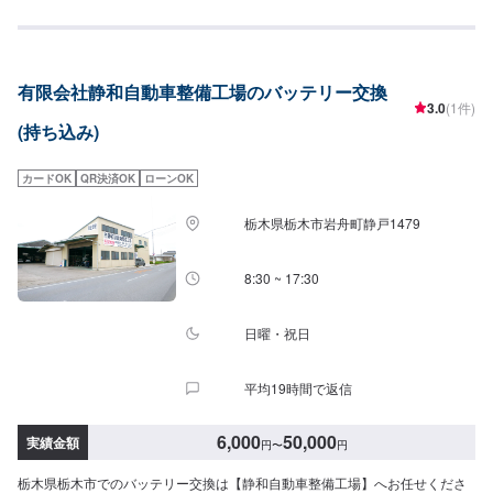
すぐ走らない…★タイヤの片減りが気になる…★他店で断られてしまった…
★保険を使えべきなのかわからない…などのご相談もお気軽にどうぞ！【定
休日・営業時間】定休日：第一日曜日、水曜日営業時間：9:00~17:30【1】
オファーにてお問い合わせ【2】お見積り【3】お見積りにご納得いただけれ
有限会社静和自動車整備工場のバッテリー交換
ば作業開始【4】仕上がり次第納車-----納期について-----納期は通常1日～2日
3.0
(1件)
程度で納車となります。車種や条件などにより、納期は前後する場合がござ
(持ち込み)
います。予めご了承ください。-----代車について-----無料の代車をご用意して
います。お車の作業中は代車をご利用ください。※代車の燃料代はお客様にご
負担いただいております。※内容などにより貸し出し出来かねる場合もござい
カードOK
QR決済OK
ローンOK
ます。-----ご来店時の注意、受付方法-----入庫の際はお気をつけてお越しくだ
さい。駐車スペースは事務所前のお客様駐車スペースに駐車してください。
栃木県栃木市岩舟町静戸1479
受付はスタッフへ「メンテモで予約しました」とお伝えください。ご案内い
たします。
8:30 ~ 17:30
日曜・祝日
平均19時間で返信
6,000
50,000
実績金額
円
〜
円
栃木県栃木市でのバッテリー交換は【静和自動車整備工場】へお任せくださ