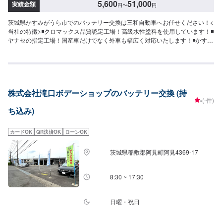
5,600
51,000
実績金額
円
〜
円
茨城県かすみがうら市でのバッテリー交換は三和自動車へお任せください！<
当社の特徴>◾クロマックス品質認定工場！高級水性塗料を使用しています！◾
ヤナセの指定工場！国産車だけでなく外車も幅広く対応いたします！◾かすみ
がうら市の老舗自動車整備工場！どんなことでもご相談下さい！<お客様のご
予算やご希望の時間に応じてプランをご提案！>★お安く済ませたい…★お時
間があまり取れない…などのご相談もお気軽にどうぞ！【1】オファーにてお
問い合わせ【2】お見積り【3】お見積りにご納得いただければ作業開始
【4】仕上がり次第納車-----納期について-----納期は通常1日～2日程度で納車
株式会社滝口ボデーショップのバッテリー交換 (持
となります。(要相談)納期は前後する場合がございます。予めご了承くださ
-
(-件)
い。-----代車について-----無料の代車をご用意しています。お車の作業中は代
ち込み)
車をご利用ください。※代車の燃料代はお客様にご負担いただいておりま
す。-----ご来店時の注意、受付方法-----入庫の際はお気をつけてお越しくださ
い。駐車スペースは事務所前の空いているスペースに駐車してください。受
カードOK
QR決済OK
ローンOK
付はスタッフへ「メンテモで予約しました」とお伝えください。ご案内いた
します。【定休日・営業時間】定休日：日曜日、第2土曜日、祝日営業時間：
茨城県稲敷郡阿見町阿見4369-17
8:30~18:00
8:30 ~ 17:30
日曜・祝日