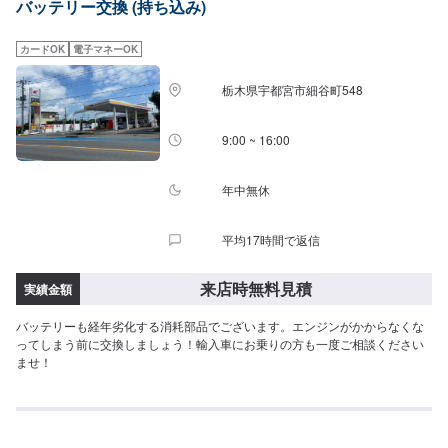
バッテリー交換 (持ち込み)
カードOK
電子マネーOK
栃木県宇都宮市細谷町548
9:00 ~ 16:00
年中無休
平均17時間で返信
来店時無料見積
実績金額
バッテリーも経年劣化する消耗部品でございます。エンジンがかからなくな
ってしまう前に交換しましょう！輸入車にお乗りの方も一度ご相談ください
ませ！