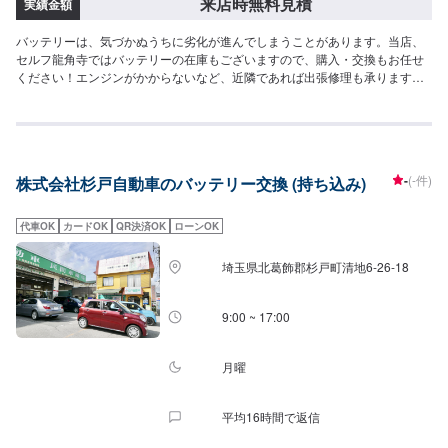
来店時無料見積
実績金額
バッテリーは、気づかぬうちに劣化が進んでしまうことがあります。当店、
セルフ龍角寺ではバッテリーの在庫もございますので、購入・交換もお任せ
ください！エンジンがかからないなど、近隣であれば出張修理も承ります。
このページよりご相談くださいませ。【出張料】1回：3,300円〜
-
(-件)
株式会社杉戸自動車のバッテリー交換 (持ち込み)
代車OK
カードOK
QR決済OK
ローンOK
埼玉県北葛飾郡杉戸町清地6-26-18
9:00 ~ 17:00
月曜
平均16時間で返信