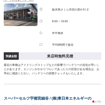
お伝えください。ご案内いたします。【定休日・営業時間】定休日：日曜
日、祝日、第二土曜日営業時間：8:30~17:30
栃木県さくら市卯の里4-51-2
9:00 ~ 16:00
年中無休
平均9時間で返信
来店時無料見積
実績金額
最近の車種はアイドリングストップなどの影響でバッテリーの劣化が早いこ
とがあります。エンジンがかかりづらいであったりの症状がある場合は、お
早めに相談ください。バッテリーの状態チェックもいたします。
スーパーセルフ宇都宮細谷 / (株)東日本エネルギーの
-
(-件)