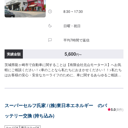
8:30 ~ 17:30
日曜・祝日
平均7時間で返信
5,600
実績金額
円
〜
茨城県龍ヶ崎市で自動車に関することは【有限会社北山モータース】へお気
軽にご相談ください！<車のことなら私たちにおまかせください！！>私たち
はお客様の安心・安全なカーライフのために、車に関するあらゆるご相談に
お応えします。更にワンストップサービスを導入している為、様々なサービ
スをスムーズに提供することが可能です。お車の購入から日ごろのメンテナ
ンス、修理、保険相談まであらゆるご要望にお応えします。これからも信頼
されるカーアドバイザーであるよう、技術力とサービスの向上を目指してま
いります。【1】オファーにてお問い合わせ【2】お見積り【3】お見積りに
スーパーセルフ氏家 / (株)東日本エネルギー のバ
ご納得いただければ作業開始【4】仕上がり次第納車-----納期について-----納
5.0
(8件)
期は通常1日～2日程度で納車となります。(要相談)納期は前後する場合がご
ッテリー交換 (持ち込み)
ざいます。予めご了承ください。-----ご来店時の注意、受付方法-----入庫の際
はお気をつけてお越しください。駐車スペースは事務所前の空いているスペ
ースに駐車してください。受付はスタッフへ「メンテモで予約しました」と
カードOK
電子マネーOK