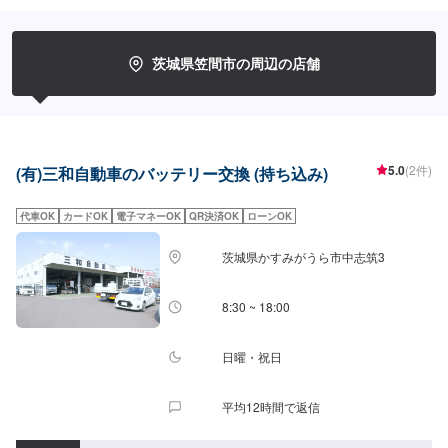
理後に永久保証書を発行させて頂いております。お客様がそのお車を乗って
いる間は保証します。◾土・日・祝も営業してるのでお客様がお休みでも見
積・修理ができます！お客様のご要望に併せて中古部品も準備できるのでな
んていっても低価格です。<お客様のご予算やご希望の時間に応じてプランを
茨城県笠間市の周辺の店舗
ご提案！>★お安く済ませたい…★お時間があまり取れない…などのご相談も
お気軽にどうぞ！【1】オファーにてお問い合わせ【2】お見積り【3】お見
積りにご納得いただければ作業開始【4】仕上がり次第納車-----納期について-
----納期は通常1日～2日程度で納車となります。(要相談)納期は前後する場合
がございます。予めご了承ください。-----代車について-----代車をご用意して
います。お車の作業中は代車をご利用ください。※代車の燃料代はお客様にご
5.0
(2件)
(有)三和自動車のバッテリー交換 (持ち込み)
負担いただいております。-----ご来店時の注意、受付方法-----入庫の際はお気
をつけてお越しください。駐車スペースは事務所前の空いているスペースに
代車OK
カードOK
電子マネーOK
QR決済OK
ローンOK
駐車してください。受付はスタッフへ「メンテモで予約しました」とお伝え
ください。ご案内いたします。【定休日・営業時間】定休日：年中無休（大
型連休のみ休み）営業時間：9:00~18:00
茨城県かすみがうら市中志筑3
8:30 ~ 18:00
日曜・祝日
平均12時間で返信