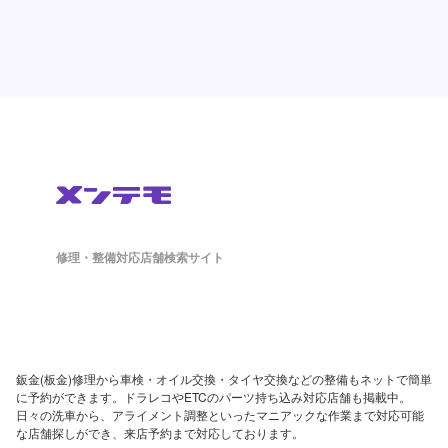
修理・整備対応店舗検索サイト
鈑金(板金)修理から車検・オイル交換・タイヤ交換などの整備もネットで簡単
に予約ができます。ドラレコやETCのパーツ持ち込み対応店舗も掲載中。
日々の洗車から、アライメント調整といったマニアックな作業まで対応可能
な店舗探しができ、来店予約まで対応しております。