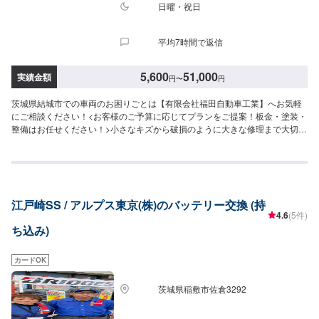
日曜・祝日
平均7時間で返信
5,600
51,000
実績金額
円
〜
円
茨城県結城市での車両のお困りごとは【有限会社福田自動車工業】へお気軽
にご相談ください！<お客様のご予算に応じてプランをご提案！板金・塗装・
整備はお任せください！>小さなキズから破損のように大きな修理まで大切な
お車の鈑金は福田自動車にお任せ下さい。福田自動車では、キズや破損状況
に合わせて最適な修理方法をご提案します。お客様のご要望・ご予算をお聞
きし、最適な施工方法をご提案しますので、お気軽にお問い合わせ下さい。
【1】オファーにてお問い合わせ【2】お見積り【3】お見積りにご納得いた
だければ作業開始【4】仕上がり次第納車-----納期について-----納期は通常1日
江戸崎SS / アルプス東京(株)のバッテリー交換 (持
～2日程度で納車となります。(要相談)納期は前後する場合がございます。予
4.6
(5件)
めご了承ください。-----代車について-----代車をご用意しています。お車の作
ち込み)
業中は代車をご利用ください。※代車の燃料代はお客様にご負担いただいてお
ります。-----ご来店時の注意、受付方法-----入庫の際はお気をつけてお越しく
ださい。駐車スペースは事務所前の空いているスペースに駐車してくださ
カードOK
い。受付はスタッフへ「メンテモで予約しました」とお伝えください。ご案
内いたします。【定休日・営業時間】定休日：日曜、祝日営業時間：
茨城県稲敷市佐倉3292
8:00~18:00