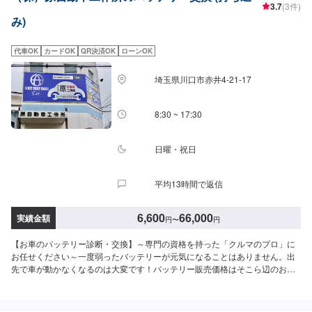
3.7
(3件)
み)
代車OK
カードOK
QR決済OK
ローンOK
埼玉県川口市赤井4-21-17
8:30 ~ 17:30
日曜・祝日
平均13時間で返信
6,600
66,000
実績金額
円
〜
円
【お車のバッテリー診断・交換】～専門の資格を持った「クルマのプロ」に
お任せください～一度弱ったバッテリーが元気になることはありません。出
先で車が動かなくなるのは大変です！バッテリー販売価格はそこら辺のお店
には負けません。是非一度お問い合わせ下さいませ。※料金など詳しくはお問
合せください。※各種サイズ在庫あり。いらなくなったバッテリーや交換時の
不要バッテリーは有料にて処分いたします。お客様の大切なお車をトータル