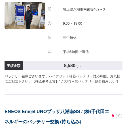
ツ持ち込みについて/パーツのお持ち込みは可能です！ご希望の方はオファー
をお送りいただく際に、パーツの詳細とお車の車検証、または車種情報をお
埼玉県八潮市南後谷409－3
送りください。場合によっては対応できかねることもございますので、あら
かじめご了承ください。\代車について/作業中は代車をお出しすることも可能
ですので、ご希望の方はお気軽にお申し付けください。※燃料代はお客さま負
9:00 ~ 19:00
担となります。\営業時間・定休日/営業時間：8:45～18:00定休日：日曜日
年中無休
平均6時間で返信
8,580
実績金額
円
〜
バッテリー在庫ございます。ハイブリット補器バッテリー対応可能。お気軽
にご相談下さい。【持込参考工賃】1,100円～廃バッテリー処分費用550円
ENEOS Enejet UNOプラザ八潮南SS / (株)千代田エ
-
(-件)
ネルギーのバッテリー交換 (持ち込み)