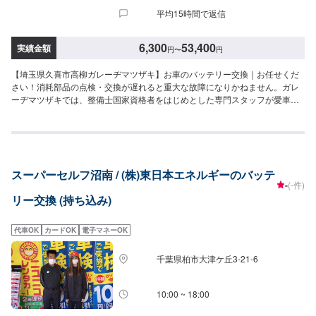
平均15時間で返信
6,300
53,400
実績金額
円
〜
円
【埼玉県久喜市高柳ガレーヂマツザキ】お車のバッテリー交換｜お任せくだ
さい！消耗部品の点検・交換が遅れると重大な故障になりかねません。ガレ
ーヂマツザキでは、整備士国家資格者をはじめとした専門スタッフが愛車の
隅々まできちんとチェック！簡単なチェック、気になる箇所の点検からエン
ジン着脱を要する整備まで承っております。また安全に作業を行う為、労働
安全衛生法に定められている教育を受けた整備士が整備を行っております。
お車の事でお困りでしたら、まずはガレーヂマツザキまでお気軽にお問い合
わせください！【1】オファーにてお問い合わせ【2】お見積り【3】お持ち
スーパーセルフ沼南 / (株)東日本エネルギーのバッテ
込み・引き取り【4】正式なお見積り【5】作業開始【6】納車時のお支払い<
-
(-件)
代車について>ガレーヂマツザキでは、鈑金・塗装・修理等で愛車をお預かり
リー交換 (持ち込み)
している間、代車をお貸し致します。台数も豊富な20台ご用意しておりま
す。事前に予約が必要となる場合もございますので、まずはお気軽にご相談
ください。※代車の燃料代はお客様にご負担いただいております。<定休日・
代車OK
カードOK
電子マネーOK
営業時間>定休日：なし営業時間：9:00~18:00クレジット・QR決済などをご
希望の方は事前にお申し付けください。
千葉県柏市大津ケ丘3-21-6
10:00 ~ 18:00