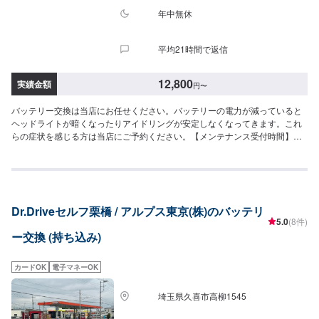
年中無休
平均21時間で返信
12,800
実績金額
円
〜
バッテリー交換は当店にお任せください。バッテリーの電力が減っていると
ヘッドライトが暗くなったりアイドリングが安定しなくなってきます。これ
らの症状を感じる方は当店にご予約ください。【メンテナンス受付時間】当
店の作業受付時間は9:00-18:00です。ご都合の良い日にご予約をお待ちして
おります！
Dr.Driveセルフ栗橋 / アルプス東京(株)のバッテリ
5.0
(8件)
ー交換 (持ち込み)
カードOK
電子マネーOK
埼玉県久喜市高柳1545