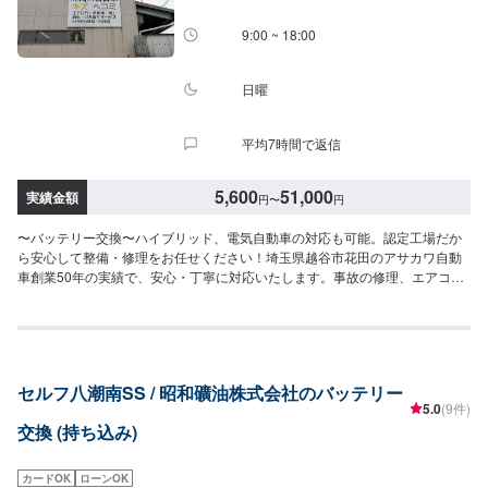
9:00 ~ 18:00
日曜
平均7時間で返信
5,600
51,000
実績金額
円
〜
円
〜バッテリー交換〜ハイブリッド、電気自動車の対応も可能。認定工場だか
ら安心して整備・修理をお任せください！埼玉県越谷市花田のアサカワ自動
車創業50年の実績で、安心・丁寧に対応いたします。事故の修理、エアコン
が冷えない、突然のパンク、ドアが開かない、ライトが切れた、エンジンが
かからないなど車に関するトラブルに対応！創業50年の実績で、安心・丁寧
に対応いたします。お車のことなら、どんなことでもお気軽にご相談くださ
い。\アサカワ自動車の強み/●関東運輸局の"認証工場"国が指定した車の点検
整備や修理を自社で行います。厳しい認定基準をクリアしているから可能
セルフ八潮南SS / 昭和礦油株式会社のバッテリー
な、安全と安心をお約束します。●ハイブリッド車・電気自動車の修理に対応
5.0
(9件)
アサカワ自動車は、ハイブリット車・電気自動車の取扱工場です。（労働安
交換 (持ち込み)
全衛生法第59条で規定の『低圧電気取扱特別教育実施工場』）●最新の設備
と有資格者「指定工場」ならではの、最新の設備と国家資格を持ったプロの
スタッフが、あなたのお車を隅々までチェック、メンテナンスします。\パー
カードOK
ローンOK