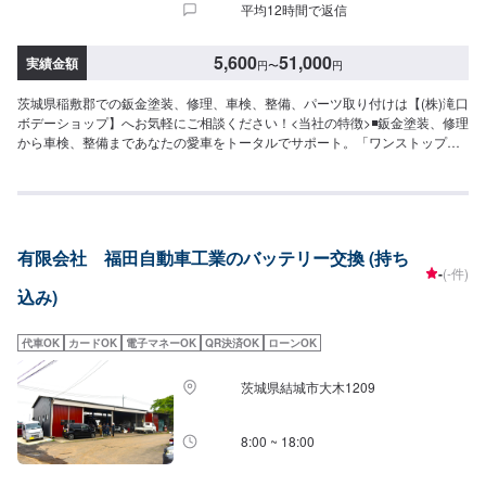
平均12時間で返信
5,600
51,000
実績金額
円
〜
円
茨城県稲敷郡での鈑金塗装、修理、車検、整備、パーツ取り付けは【(株)滝口
ボデーショップ】へお気軽にご相談ください！<当社の特徴>◾鈑金塗装、修理
から車検、整備まであなたの愛車をトータルでサポート。「ワンストップ」
対応が『滝口ボデーショップ』の最大の強み。幅広いサービスメニューで、
どんな内容のご相談もトータルで承ります。車種を問わず、お車の事ならな
んでもお問い合わせください。◾プロの熟練の技が納得の仕上がりをお約束。
鈑金塗装のプロフェッショナルたちが、その持てる力の最大限を、お客様の
愛車に注ぎます。ディーラーと比べても遜色ない技術力から生まれる修理品
有限会社 福田自動車工業のバッテリー交換 (持ち
質への絶対の自信。とにかく安心してお任せください。<ご希望と条件に応じ
-
(-件)
たパーソナルメニューを提案！>「技術的なクオリティの提供はもちろん、お
込み)
客様目線での最善のメニューと車輌価値をできる限り下げない処理をいかに
提案できるか。」それが「サービス業」としてのプライド。お客様それぞれ
のニーズや条件に確実に応えることにこだわります。【1】オファーにてお問
代車OK
カードOK
電子マネーOK
QR決済OK
ローンOK
い合わせ【2】お見積り【3】お見積りにご納得いただければ作業開始【4】
仕上がり次第納車-----納期について-----納期は通常1日程度で納車となりま
茨城県結城市大木1209
す。(要相談)納期は前後する場合がございます。予めご了承ください。-----ご
来店時の注意、受付方法-----入庫の際はお気をつけてお越しください。駐車ス
ペースは事務所前の空いているスペースに駐車してください。受付はスタッ
8:00 ~ 18:00
フへ「メンテモで予約しました」とお伝えください。ご案内いたします。
【定休日・営業時間】定休日：日曜日祝日第二土曜日営業時間：8:30~17:30