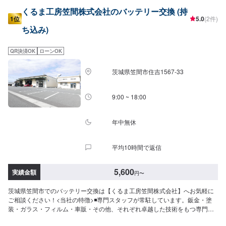
くるま工房笠間株式会社のバッテリー交換 (持
1位
5.0
(2件)
ち込み)
QR決済OK
ローンOK
茨城県笠間市住吉1567-33
9:00 ~ 18:00
年中無休
平均10時間で返信
5,600
実績金額
円
〜
茨城県笠間市でのバッテリー交換は【くるま工房笠間株式会社】へお気軽に
ご相談ください！<当社の特徴>◾専門スタッフが常駐しています。鈑金・塗
装・ガラス・フィルム・車販・その他、それぞれ卓越した技術をもつ専門ス
タッフが２人１組で対応いたします。◾万全のアフターケアをいたします。修