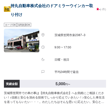
持丸自動車株式会社のドアミラーウインカー取
1位
-
(-件)
り付け
カードOK
QR決済OK
茨城県笠間市泉2387−3
9:00 ~ 17:00
日曜・祝日
平均24時間で返信
5,000
実績金額
円
〜
茨城県笠間市での車の事は【持丸自動車株式会社】へお気軽にご相談くださ
い！<信頼と安心を深める技術でしっかり応えていきたい！>安心した車生活
を送ってもらいたい・・・。わたしたちはそんな思いに応えたい。安心と
「快適な空間」を願うあなたのために、整備・修理をご提案していきます。