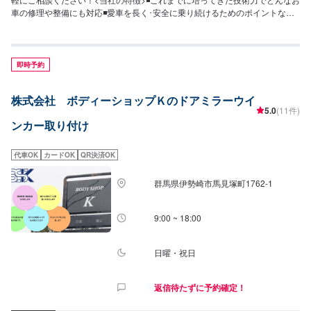
車の修理や整備にも対応◾愛車を長く･安全に乗り続けるためのポイントなど
を発信します◾地域密着のいつでも頼れる修理･整備工場として営業しており
ます<お客様のご予算やご希望の時間に応じてプランをご提案！>★お安く済
ませたい…★お時間があまり取れない…などのご相談もお気軽にどうぞ！
【1】オファーにてお問い合わせ【2】お見積り【3】お見積りにご納得いた
即時予約
だければ作業開始【4】仕上がり次第納車-----納期について-----納期は通常1日
～2日程度で納車となります。(要相談)納期は前後する場合がございます。予
株式会社 ボディーショップＫのドアミラーウイ
めご了承ください。-----代車について-----代車をご用意しています。お車の作
5.0
(11件)
業中は代車をご利用ください。※代車の燃料代はお客様にご負担いただいてお
ンカー取り付け
ります。-----ご来店時の注意、受付方法-----入庫の際はお気をつけてお越しく
ださい。駐車スペースは事務所前の空いているスペースに駐車してくださ
い。受付はスタッフへ「メンテモで予約しました」とお伝えください。ご案
代車OK
カードOK
QR決済OK
内いたします。【定休日・営業時間】定休日：日曜日、祝日営業時間：
8:30~1７:00
群馬県伊勢崎市馬見塚町1762‐1
9:00 ~ 18:00
日曜・祝日
返信待たずに予約確定！