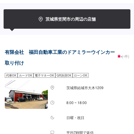
私たちの仕事は、お客様からいただいた「信頼」という目に見えない絆で繋
がっています。なぜならお客様には、仕事の内容のほとんどは見えないもの
だからです。だからこそひとつひとつ大切に愛情をかけていきたい！信頼を
深める技術でしっかり応えていきたい！そんな気持ちで仕事をしています。
茨城県笠間市の周辺の店舗
ご相談もお気軽にどうぞ！【1】オファーにてお問い合わせ【2】お見積り
【3】お見積りにご納得いただければ作業開始【4】仕上がり次第納車-----納
期について-----納期は通常1日～2日程度で納車となります。(要相談)納期は前
後する場合がございます。予めご了承ください。-----ご来店時の注意、受付方
法-----入庫の際はお気をつけてお越しください。駐車スペースは事務所前の空
いているスペースに駐車してください。受付はスタッフへ「メンテモで予約
有限会社 福田自動車工業のドアミラーウインカー
しました」とお伝えください。ご案内いたします。【定休日・営業時間】定
-
(-件)
休日：日曜日、祝日営業時間：9:00～17:00
取り付け
代車OK
カードOK
電子マネーOK
QR決済OK
ローンOK
茨城県結城市大木1209
8:00 ~ 18:00
日曜・祝日
平均7時間で返信