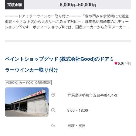
8,000
50,000
実績金額
円
〜
円
-----------ドアミラーウインカー取り付け----------「傷や凹みを伊勢崎にて鈑金
塗装～小さなキズから大きなへこみまで対応～」群馬県伊勢崎市のボディー
ショップKです！ボディーショップKでは、国産メーカーから外車メーカーま
で様々なお車を伊勢崎市にて対応してきた実績があり、他社で断られてしま
ったようなお車であっても鈑金塗装で修理いたします。線キズからへこみ・
塗装の色あせや剥げなどお客様の大切な愛車をプロの技でお直しいたしま
す。お困りのことがございましたらなんでもご相談ください！鈑金塗装のプ
ロフェッショナルがお車の状態をしっかりと判断し、適切な修理の方法をご
ペイントショップグッド (株式会社Good)のドアミ
提案いたします。フロンガス交換機有！最新車種のエアコン修理も対応でき
5.0
(7件)
ます！全員業界歴20年以上の大ベテランの作業員です。お客様の愛車をご安
ラーウインカー取り付け
心してお任せください！--------------------------------------------------【1】オファー
にてお問い合わせ【2】お見積り【3】お見積りにご納得いただければ作業開
始【4】仕上がり次第納車-----------パーツ持ち込みについて-----------パーツの
代車OK
カードOK
QR決済OK
持ち込み可能です。オファーにて詳細をお願い致します。【定休日・営業時
間】定休日：日曜日、祝日営業時間：8:30~17:30
群馬県伊勢崎市五目牛町431-3
9:00 ~ 18:00
日曜・祝日