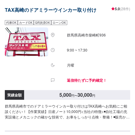
5.0
(28件)
TAX高崎のドアミラーウインカー取り付け
代車OK
カードOK
QR決済OK
ローンOK
群馬県高崎市柴崎町936
9:00 ~ 17:30
月曜
返信待たずに予約確定！
5,000
30,000
実績金額
円
〜
円
群馬県高崎市でのドアミラーウインカー取り付けはTAX高崎へお気軽にご相
談ください！【作業実績】日産ノート10,000円<当社の特徴>◾自社工場の充
実設備とメカニックの確かな技術で、お車をしっかり点検・整備！◾販売から
整備までどんなことでもご相談下さい！◾24時間対応の無料コールセンターを
完備。おクルマのトラブルにいつでも対応いたします！<お客様のご予算やご
希望の時間に応じてプランをご提案！>★安く済ませたい…★時間があまり取