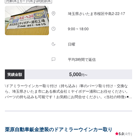
代車OK
カードOK
QR決済OK
代車をご利用ください。※代車の燃料代はお客様にご負担いただいておりま
す。-----ご来店時の注意、受付方法-----当工場は太田桐生インターチェンジか
埼玉県さいたま市桜区中島2-22-17
ら５分入庫の際はお気をつけてお越しください。駐車スペースは工場前の空
いているスペースに駐車してください。受付はスタッフへ「メンテモで予約
しました」とお伝えください。ご案内いたします。【定休日・営業時間】定
9:00 ~ 18:00
休日：日曜日営業時間：9:00~19:00
日曜
平均3時間で返信
5,000
実績金額
円
〜
\ドアミラーウインカー取り付け（持ち込み）/車のパーツ取り付け・交換な
ら、埼玉県さいたま市にある株式会社ミヤイボデー浦和にお任せください。
パーツの持ち込みも可能です！お気軽にお問合せください。<当社の特徴>◾お
客様に安心・安全にお車に乗っていただけるよう、しっかりとお車を点検
し、内容についてお客様に説明をして提案させていただきます。◾不安な点
や、疑問に思うことなどは実務経験の長いスタッフが丁寧にわかりやすく説
明いたしますので、その都度おっしゃっていただければ幸いです。◾お客様一
人一人に合わせた丁寧なご提案でお客様とお車の関係をより良好にさせてい
栗原自動車鈑金塗装のドアミラーウインカー取り
ただきます。【作業の流れ】【1】お問い合わせ【2】車の確認・お見積もり
5.0
(4件)
の作成【3】車のお預かり【4】修理開始【5】修理終了・お支払い【6】アフ