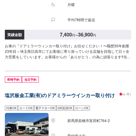
月曜
平均7時間で返信
7,400
36,900
実績金額
円
〜
円
お車の『ドアミラーウィンカー取り付け』お任せください！〜職歴35年創業
23年目～埼玉県日高市にてお客様に寄り添っていける店舗を目指して日々全
力営業をしていいます。お客様からの「ありがとう」の為に頑張ります‼当社
はSTAFF一同、お客様の大切なお車のカーコンサルタントとしてお客様にと
って一番良い方法をご提案・ご説明させて頂きます。部品の持ち込みも可能
です。ご希望のお客様は車種情報・車検証・パーツの詳細をオファー送信時
にお送りください。【1】オファーにてお問い合わせ【2】ご入庫・お見積り
即時予約
当日予約
【3】お見積りにご納得いただければ作業開始【4】仕上がり次第納車<代車
について>自費修理、整備に限り代車の貸し出しを無料で行っております。有
-
(-件)
塩沢板金工業(有)のドアミラーウインカー取り付け
償でのレンタル貸出も行っております。お気軽にご相談下さい。※代車の燃料
代はお客様にご負担いただいております。<定休日・営業時間>定休日：月曜
日営業時間：9:00~18:00
代車OK
カードOK
電子マネーOK
QR決済OK
ローンOK
群馬県前橋市富田町764-2
受付停止中