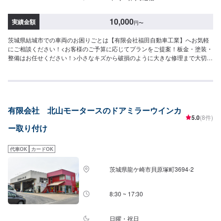
10,000
実績金額
円
〜
茨城県結城市での車両のお困りごとは【有限会社福田自動車工業】へお気軽
にご相談ください！<お客様のご予算に応じてプランをご提案！板金・塗装・
整備はお任せください！>小さなキズから破損のように大きな修理まで大切な
お車の鈑金は福田自動車にお任せ下さい。福田自動車では、キズや破損状況
に合わせて最適な修理方法をご提案します。お客様のご要望・ご予算をお聞
きし、最適な施工方法をご提案しますので、お気軽にお問い合わせ下さい。
【1】オファーにてお問い合わせ【2】お見積り【3】お見積りにご納得いた
だければ作業開始【4】仕上がり次第納車-----納期について-----納期は通常2日
有限会社 北山モータースのドアミラーウインカ
～3日程度で納車となります。(要相談)納期は前後する場合がございます。予
5.0
(8件)
めご了承ください。-----代車について-----代車をご用意しています。お車の作
ー取り付け
業中は代車をご利用ください。※代車の燃料代はお客様にご負担いただいてお
ります。-----ご来店時の注意、受付方法-----入庫の際はお気をつけてお越しく
ださい。駐車スペースは事務所前の空いているスペースに駐車してくださ
代車OK
カードOK
い。受付はスタッフへ「メンテモで予約しました」とお伝えください。ご案
内いたします。【定休日・営業時間】定休日：日曜、祝日営業時間：
茨城県龍ケ崎市貝原塚町3694-2
8:00~18:00
8:30 ~ 17:30
日曜・祝日