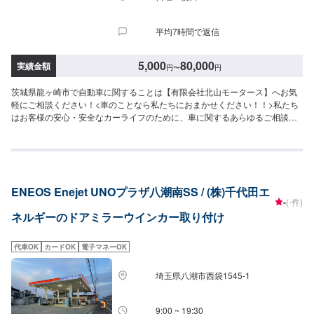
平均7時間で返信
5,000
80,000
実績金額
円
〜
円
茨城県龍ヶ崎市で自動車に関することは【有限会社北山モータース】へお気
軽にご相談ください！<車のことなら私たちにおまかせください！！>私たち
はお客様の安心・安全なカーライフのために、車に関するあらゆるご相談に
お応えします。更にワンストップサービスを導入している為、様々なサービ
スをスムーズに提供することが可能です。お車の購入から日ごろのメンテナ
ンス、修理、保険相談まであらゆるご要望にお応えします。これからも信頼
されるカーアドバイザーであるよう、技術力とサービスの向上を目指してま
いります。【1】オファーにてお問い合わせ【2】お見積り【3】お見積りに
ENEOS Enejet UNOプラザ八潮南SS / (株)千代田エ
ご納得いただければ作業開始【4】仕上がり次第納車-----納期について-----納
-
(-件)
期は通常1日～2日程度で納車となります。(要相談)納期は前後する場合がご
ネルギーのドアミラーウインカー取り付け
ざいます。予めご了承ください。-----ご来店時の注意、受付方法-----入庫の際
はお気をつけてお越しください。駐車スペースは事務所前の空いているスペ
ースに駐車してください。受付はスタッフへ「メンテモで予約しました」と
代車OK
カードOK
電子マネーOK
お伝えください。ご案内いたします。【定休日・営業時間】定休日：日曜
日、祝日、第二土曜日営業時間：8:30~17:30
埼玉県八潮市西袋1545-1
9:00 ~ 19:30