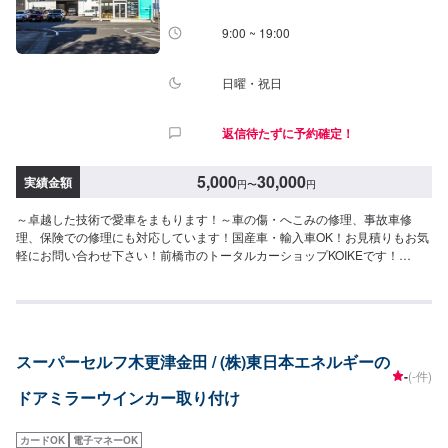
9:00 ~ 19:00
日曜・祝日
返信待たずに予約確定！
5,000
30,000
実績金額
円
〜
円
～卓越した技術で愛車をまもります！～車の傷・へこみの修理、事故車修
理、保険での修理にも対応しています！国産車・輸入車OK！お見積りもお気
軽にお問い合わせ下さい！前橋市のトータルカーショップKOIKEです！
KOIKEでは高い技術力を持っている職人のみならず自動車の歪みを3次元計測
できる世界初のコンピューター計測診断システムTOUCHや国内外を問わず多
種多様な自動車を骨格(フレーム)修正作業することができる3Dジグ修正機
SERIE100の両方を所有しており、全ての復元作業に妥協しない高い技術力
と最新設備を揃え完成度の高い修理をご提供します。国産車はもちろん、輸
スーパーセルフ木更津金田 / (株)東日本エネルギーの
入車修理もお任せください。他店に修理を断られてしまったお車でも、まず
-
(-件)
はお気軽にご相談ください！--------------------------------------------------【1】オフ
ドアミラーウインカー取り付け
ァーにてお問い合わせ【2】お見積り【3】お見積りにご納得いただければ作
業開始【4】仕上がり次第納車-----納期について-----納期は通常1日～2日程度
で納車となります。(要相談)納期は前後する場合がございます。予めご了承く
カードOK
電子マネーOK