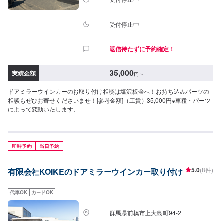
受付停止中
返信待たずに予約確定！
35,000
実績金額
円
〜
ドアミラーウインカーのお取り付け相談は塩沢板金へ！お持ち込みパーツの
相談もぜひお寄せくださいませ！[参考金額]（工賃）35,000円※車種・パーツ
によって変動いたします。
即時予約
当日予約
5.0
(8件)
有限会社KOIKEのドアミラーウインカー取り付け
代車OK
カードOK
群馬県前橋市上大島町94-2