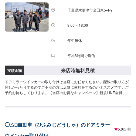
ださい。-----パーツ持ち込みについて-----パーツの持ち込み可能です。オファ
ーにて詳細をお願い致します。-----代車について-----無料の代車をご用意して
千葉県木更津市金田東5-4-9
います。お車の作業中は代車をご利用ください。※代車の燃料代はお客様にご
負担いただいております。-----ご来店時の注意、受付方法-----JR前橋大島駅北
口から北西方向へ進み1つ目の交差点を右に次の交差点を左に進むと右側に工
9:00 ~ 18:00
場があります。駐車スペースは事務所がございますので事務所裏の空いてい
るスペースに駐車してください。事務所内に受付がいますのでメンテモで予
約しましたとお伝えください。【定休日・営業時間】定休日：日曜日、祝日
年中無休
営業時間：9:00~19:00
平均8時間で返信
来店時無料見積
実績金額
ドアミラーウインカーの取り付けは当店にお任せください。配線の取り方が
難しかったりするのでご不安の方は店舗に依頼をするのがオススメです。ご
予約お待ちしております。【当店のお得なキャンペーン】新規LINE会員、ド
ライブオンアプリ登録でガソリン・軽油を最安値でご案内可能です。オイル
交換月・木・土・日曜日半額です！
◯△□自動車（ひふみじどうしゃ）のドアミラー
5.0
(2件)
ウインカー取り付け