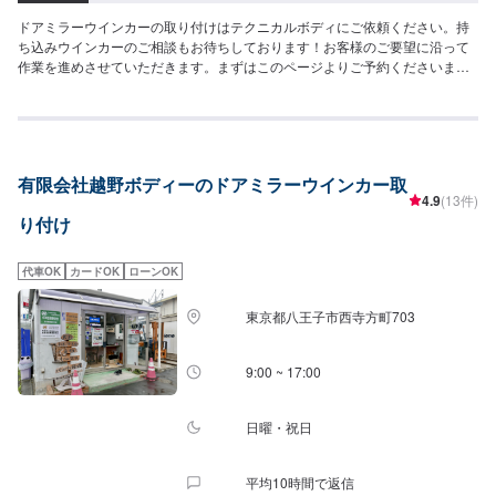
ドアミラーウインカーの取り付けはテクニカルボディにご依頼ください。持
ち込みウインカーのご相談もお待ちしております！お客様のご要望に沿って
作業を進めさせていただきます。まずはこのページよりご予約くださいま
せ。
有限会社越野ボディーのドアミラーウインカー取
4.9
(13件)
り付け
代車OK
カードOK
ローンOK
東京都八王子市西寺方町703
9:00 ~ 17:00
日曜・祝日
平均10時間で返信