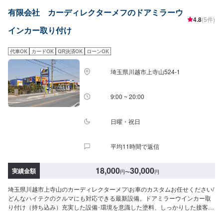
にお声がけください。【営業時間・休業日】営業時間：8:30~17:30休業日：
有限会社 カーディレクターメフのドアミラーウ
第二土曜・日曜・祝日
4.8
(5件)
インカー取り付け
代車OK
カードOK
QR決済OK
ローンOK
埼玉県川越市上寺山524-1
9:00 ~ 20:00
日曜・祝日
平均11時間で返信
18,000
30,000
実績金額
円
〜
円
埼玉県川越市上寺山のカーディレクターメフ\お車のカスタムお任せください/
どんなハイテクのクルマにも対応できる最新設備。ドアミラーウインカー取
り付け（持ち込み）充実した設備･環境を意識した塗料、しっかりした接客応
対をいたします！まずはお気軽にご相談ください。【パーツについて】パー