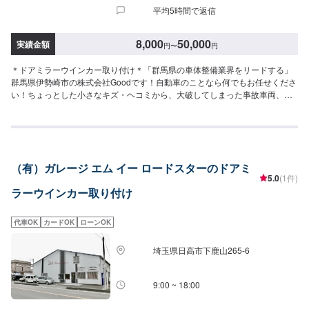
平均5時間で返信
8,000
50,000
実績金額
円
〜
円
＊ドアミラーウインカー取り付け＊「群馬県の車体整備業界をリードする」
群馬県伊勢崎市の株式会社Goodです！自動車のことなら何でもお任せくださ
い！ちょっとした小さなキズ・ヘコミから、大破してしまった事故車両、他
店では断られがちな高い技術を要する輸入車など、長年の経験があります。
どんなことでもお気軽にご相談ください！＊パーツ持ち込み＊新品・中古パ
ーツの持ち込み可！オファーの際、使用されるパーツのお写真や詳細などを
お送りください。＊代車について＊無料の代車をご用意しています。必要の
際は代車をご利用ください。※代車の燃料は満タンになってますので、返却の
（有）ガレージ エム イー ロードスターのドアミ
際は満タンでお願いします。【営業時間】平日9:00~18:00土曜日9:00～
5.0
(1件)
17:00【定休日】日曜日・祝祭日・当社規定カレンダー
ラーウインカー取り付け
代車OK
カードOK
ローンOK
埼玉県日高市下鹿山265-6
9:00 ~ 18:00