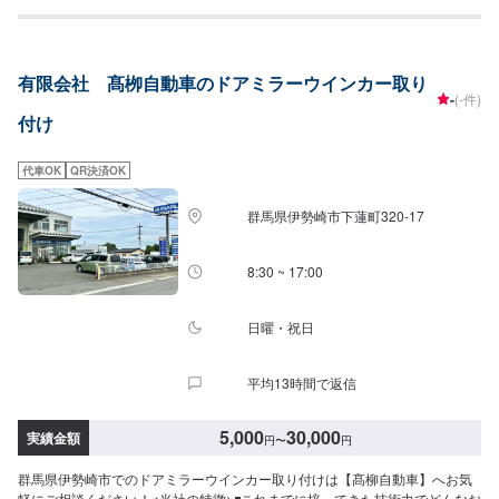
ツの持ち込み・ご購入も可能です。ご希望のお客様は車種情報と、持ち込
み・ご購入希望の旨をオファー備考欄にご記載ください。【代車について】
作業中は代車の貸し出しが可能です。※燃料代はお客様負担となります【営業
時間・定休日】営業時間:9:00〜20:00定休日
有限会社 髙栁自動車のドアミラーウインカー取り
-
(-件)
付け
代車OK
QR決済OK
群馬県伊勢崎市下蓮町320-17
8:30 ~ 17:00
日曜・祝日
平均13時間で返信
5,000
30,000
実績金額
円
〜
円
群馬県伊勢崎市でのドアミラーウインカー取り付けは【髙柳自動車】へお気
軽にご相談ください！<当社の特徴>◾これまでに培ってきた技術力でどんなお