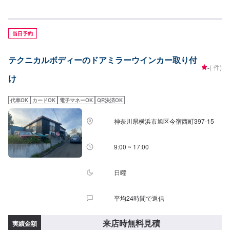
としております。日本車・ドイツ車・イタリア車・アメリカ車・電気自動車
のことなら吉沢自動車へ！<<代車について>>工場の代車を26台ご用意してお
ります。万が一の際にも安心です。<<国家資格を持った整備士が多数在籍>>
二級整備士・三級整備士が多数在籍しております。愛車の不具合・気になる
当日予約
ところはなんでもご相談くださいませ！
テクニカルボディーのドアミラーウインカー取り付
-
(-件)
け
代車OK
カードOK
電子マネーOK
QR決済OK
神奈川県横浜市旭区今宿西町397-15
9:00 ~ 17:00
日曜
平均24時間で返信
来店時無料見積
実績金額