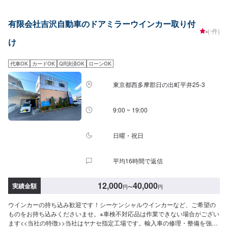
れない…★車が動かなくなってしまった…などのご相談もお気軽にどうぞ！
【1】オファーにてお問い合わせ【2】お見積り【3】お見積りにご納得いた
有限会社吉沢自動車のドアミラーウインカー取り付
だければ作業開始【4】仕上がり次第納車-----納期について-----納期は通常2時
-
(-件)
間程度で納車となります。(要相談)納期は前後する場合がございます。予めご
け
了承ください。-----代車について-----無料の代車をご用意しています。お車の
作業中は代車をご利用ください。※代車の燃料代はお客様にご負担いただいて
おります。-----ご来店時の注意、受付方法-----入庫の際はお気をつけてお越し
代車OK
カードOK
QR決済OK
ローンOK
ください。駐車スペースは事務所前の空いているスペースに駐車してくださ
い。受付はスタッフへ「メンテモで予約しました」とお伝えください。ご案
東京都西多摩郡日の出町平井25-3
内いたします。【定休日・営業時間】定休日：月曜日営業時間：
9:00~19:00※日曜日のみ9:00~18:00
9:00 ~ 19:00
日曜・祝日
平均16時間で返信
12,000
40,000
実績金額
円
〜
円
ウインカーの持ち込み歓迎です！シーケンシャルウインカーなど、ご希望の
ものをお持ち込みくださいませ。※車検不対応品は作業できない場合がござい
ます<<当社の特徴>>当社はヤナセ指定工場です。輸入車の修理・整備を強み