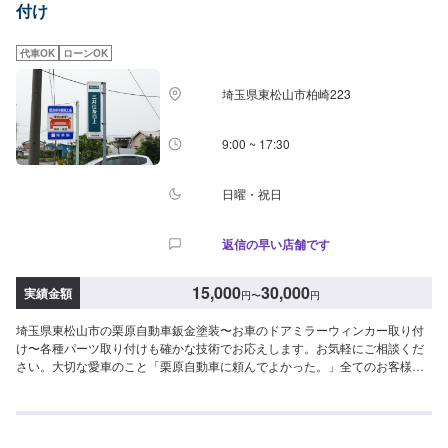
付け
ターサポート【代車について】作業中にお車が必要なお客様には、代車をお
出しすることもできますので事前にご相談ください。代車は、ご希望の車種
がお選びいただけ、ほぼすべてにETC、ナビが付いております。※代車の燃料
代車OK
ローンOK
代はお客様にご負担いただいております。【定休日・営業時間】定休日：不
定休日曜日はお問い合わせください。営業時間：9:00~18:00
埼玉県東松山市柏崎223
9:00 ~ 17:30
日曜・祝日
返信の早い店舗です
15,000
30,000
実績金額
円
〜
円
埼玉県東松山市の栗原自動車鈑金塗装〜お車のドアミラーウィンカー取り付
け〜各種パーツ取り付けも確かな技術でお応えします。お気軽にご相談くだ
さい。大切な愛車のこと「栗原自動車に頼んでよかった。」全てのお客様に
そう思っていただけるよう「親切・丁寧・誠意」をモットーに日々対応して
おります。【パーツ持ち込みについて】パーツ持ち込み可能です。ご希望の
方はオファー詳細にてパーツの情報やお車の情報をお送りください。【代車
について】作業中の代車貸し出しも可能です。入庫時やオファー時にお気軽