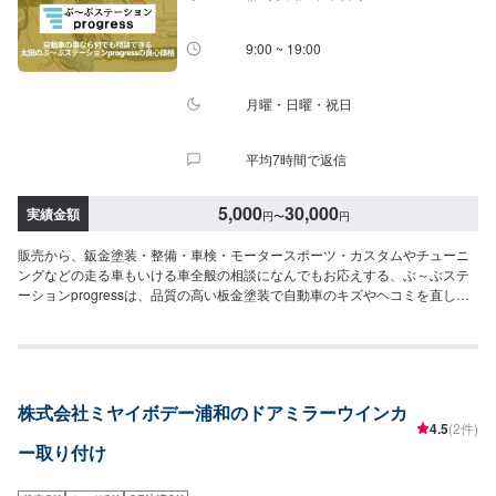
9:00 ~ 19:00
月曜・日曜・祝日
平均7時間で返信
5,000
30,000
実績金額
円
〜
円
販売から、鈑金塗装・整備・車検・モータースポーツ・カスタムやチューニ
ングなどの走る車もいける車全般の相談になんでもお応えする、ぶ～ぶステ
ーションprogressは、品質の高い板金塗装で自動車のキズやヘコミを直しま
す。プロフェッショナルな技術と知識を持ったスタッフが、お客様の安全を
守るため、定期点検を実施しております。車検のお見積りは無料で行います
ので、お気軽にお問い合わせください。ブレーキパッドの交換や車内のクリ
ーニングまで、幅広いサービスを手掛けております。太田の地域密着で、ア
フターフォローにも素早く対応します。お客様に喜んでいただける的確なア
株式会社ミヤイボデー浦和のドアミラーウインカ
ドバイスを心掛けております。--------------------------------------------------【1】オ
4.5
(2件)
ファーにてお問い合わせ【2】お見積り【3】お見積りにご納得いただければ
ー取り付け
作業開始【4】仕上がり次第納車-----納期について-----納期は通常2〜4時間程
度で納車となります。納期は前後する場合がございます。予め、ご了承くだ
さい。-----代車について-----無料の代車をご用意しています。お車の作業中は