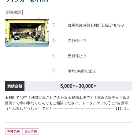
QR決済OK
群馬県佐波郡玉村町上新田1878-3
受付停止中
受付停止中
平均5時間で返信
5,000
30,000
実績金額
円
〜
円
玉村町で40年！地域に愛されてきた鈑金整備工場です！車両の販売から鈑金
整備まで車の事ならなんでもご相談ください。トータルケアの◯△□自動車
（ひふみじどうしゃ）です！--------------------------------------------------【1】オフ
ァーにてお問い合わせ【2】お見積り【3】お見積りにご納得いただければ作
業開始【4】仕上がり次第納車◯納期について◯通常1日〜2日程度で納車い
たします。車種や状態により納期が前後する場合がございます。予め、ご了
承ください。【定休日・営業時間】定休日：日曜日、祝日営業時間：
即時予約
当日予約
9:00~18:00