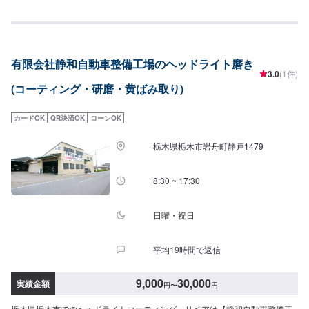
◾お車のトータルサポート！どんなことでもご相談下さい！★ハンドルを少し
曲げないと車がまっすぐ走らない…★タイヤの片減りが気になる…★他店で
断られてしまった…★保険を使えべきなのかわからない…などのご相談もお
気軽にどうぞ！【定休日・営業時間】定休日：第一日曜日、水曜日営業時
間：9:00~17:30【1】オファーにてお問い合わせ【2】お見積り【3】お見積
有限会社静和自動車整備工場のヘッドライト磨き
りにご納得いただければ作業開始【4】仕上がり次第納車-----納期について----
3.0
(1件)
-納期は通常2日～3日程度で納車となります。車種や条件などにより、納期は
(コーティング・研磨・黄ばみ取り)
前後する場合がございます。予めご了承ください。-----代車について-----無料
の代車をご用意しています。お車の作業中は代車をご利用ください。※代車の
燃料代はお客様にご負担いただいております。※内容などにより貸し出し出来
カードOK
QR決済OK
ローンOK
かねる場合もございます。-----ご来店時の注意、受付方法-----入庫の際はお気
をつけてお越しください。駐車スペースは事務所前のお客様駐車スペースに
栃木県栃木市岩舟町静戸1479
駐車してください。受付はスタッフへ「メンテモで予約しました」とお伝え
ください。ご案内いたします。
8:30 ~ 17:30
日曜・祝日
平均19時間で返信
9,000
30,000
実績金額
円
〜
円
栃木県栃木市でのヘッドライトコーティング・リペアは【静和自動車整備工