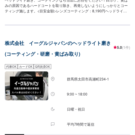
みの原因であるハードコートを取り除き、再発しないようにしっかりとコー
ティング施します。<目安金額>レンズコーティング：8,190円ヘッドライト
クリーン&プロテクト：8,580円レンズコーティング+ヘッドライトクリーン
セット：11,300円当店はガソリンはもちろんのこと、洗車・コーティング・
オイル交換・タイヤ交換など作業に力を入れているので大歓迎でございま
す！ほかにも、中古車販売,、新車販売、カーリースやレンタカーもやってお
ります！また、ENEOSアプリをダウンロードしていただいて、当店をお気に
株式会社 イーグルジャパンのヘッドライト磨き
入り登録していただくと、燃料割引、手洗い洗車割引などのクーポンを配信
5.0
(1件)
させていただいてますので、お得にご利用できます。お客様の愛車のメンテ
(コーティング・研磨・黄ばみ取り)
ナンスは当店にお任せください。
代車OK
カードOK
QR決済OK
群馬県太田市高瀬町234-1
9:00 ~ 18:00
日曜・祝日
平均7時間で返信