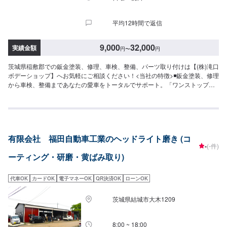
さい。ご案内いたします。【定休日・営業時間】定休日：火曜日、第二第四
月曜日営業時間：9:00~18:00
平均12時間で返信
9,000
32,000
実績金額
円
〜
円
茨城県稲敷郡での鈑金塗装、修理、車検、整備、パーツ取り付けは【(株)滝口
ボデーショップ】へお気軽にご相談ください！<当社の特徴>◾鈑金塗装、修理
から車検、整備まであなたの愛車をトータルでサポート。「ワンストップ」
対応が『滝口ボデーショップ』の最大の強み。幅広いサービスメニューで、
どんな内容のご相談もトータルで承ります。車種を問わず、お車の事ならな
んでもお問い合わせください。◾プロの熟練の技が納得の仕上がりをお約束。
鈑金塗装のプロフェッショナルたちが、その持てる力の最大限を、お客様の
愛車に注ぎます。ディーラーと比べても遜色ない技術力から生まれる修理品
有限会社 福田自動車工業のヘッドライト磨き (コ
質への絶対の自信。とにかく安心してお任せください。<ご希望と条件に応じ
-
(-件)
たパーソナルメニューを提案！>「技術的なクオリティの提供はもちろん、お
ーティング・研磨・黄ばみ取り)
客様目線での最善のメニューと車輌価値をできる限り下げない処理をいかに
提案できるか。」それが「サービス業」としてのプライド。お客様それぞれ
のニーズや条件に確実に応えることにこだわります。【1】オファーにてお問
代車OK
カードOK
電子マネーOK
QR決済OK
ローンOK
い合わせ【2】お見積り【3】お見積りにご納得いただければ作業開始【4】
仕上がり次第納車-----納期について-----納期は通常2日～3日程度で納車となり
茨城県結城市大木1209
ます。(要相談)納期は前後する場合がございます。予めご了承ください。-----
ご来店時の注意、受付方法-----入庫の際はお気をつけてお越しください。駐車
スペースは事務所前の空いているスペースに駐車してください。受付はスタ
8:00 ~ 18:00