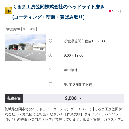
くるま工房笠間株式会社のヘッドライト磨き
1位
5.0
(2件)
(コーティング・研磨・黄ばみ取り)
QR決済OK
ローンOK
茨城県笠間市住吉1567-33
9:00 ~ 18:00
年中無休
平均10時間で返信
9,000
実績金額
円
〜
茨城県笠間市でのヘッドライトコーティング・リペアは【くるま工房笠間株
式会社】へお気軽にご相談ください！【作業実績】ダイハツミラバン14,950
円<当社の特徴>◾専門スタッフが常駐しています。鈑金・塗装・ガラス・フィ
ルム・車販・その他、それぞれ卓越した技術をもつ専門スタッフが２人１組