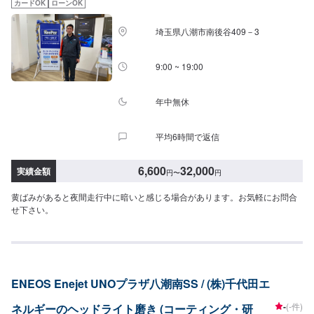
カードOK
ローンOK
埼玉県八潮市南後谷409－3
9:00 ~ 19:00
年中無休
平均6時間で返信
6,600
32,000
実績金額
円
〜
円
黄ばみがあると夜間走行中に暗いと感じる場合があります。お気軽にお問合
せ下さい。
ENEOS Enejet UNOプラザ八潮南SS / (株)千代田エ
-
(-件)
ネルギーのヘッドライト磨き (コーティング・研