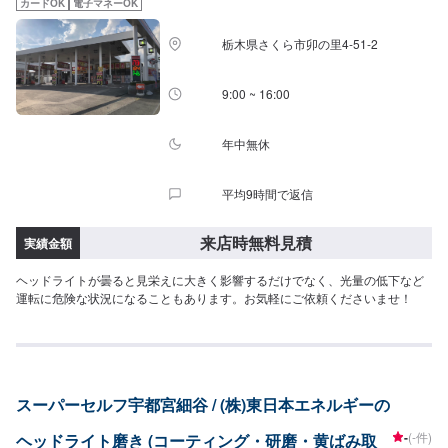
カードOK
電子マネーOK
栃木県さくら市卯の里4-51-2
9:00 ~ 16:00
年中無休
平均9時間で返信
来店時無料見積
実績金額
ヘッドライトが曇ると見栄えに大きく影響するだけでなく、光量の低下など
運転に危険な状況になることもあります。お気軽にご依頼くださいませ！
スーパーセルフ宇都宮細谷 / (株)東日本エネルギーの
-
(-件)
ヘッドライト磨き (コーティング・研磨・黄ばみ取