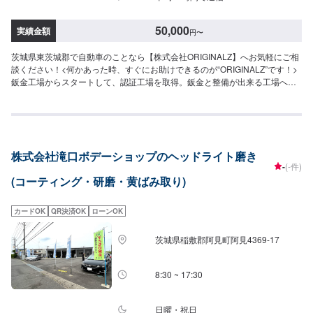
50,000
実績金額
円
〜
茨城県東茨城郡で自動車のことなら【株式会社ORIGINALZ】へお気軽にご相
談ください！<何かあった時、すぐにお助けできるのが“ORIGINALZ”です！>
鈑金工場からスタートして、認証工場を取得。鈑金と整備が出来る工場へと
変わりました。全ては【笑顔の為に】をモットーにしており、お客様のご相
談は絶対に妥協をしないプロの自信と技術で全力で対応させていただきま
す。信頼と安心をお届けし、最後には笑顔になっていただけるよう努めま
す。今現在も特定整備工場として、ブレーキサポートのエーミングなどの技
術向上を目指しております。そこから、新車のエブリイやジムニーなどのカ
株式会社滝口ボデーショップのヘッドライト磨き
スタムなどにも力を入れ、工場での一貫作業として今までのノウハウを生か
-
(-件)
しております。当店はただ車を修理したり販売するだけでなく、お客様に何
(コーティング・研磨・黄ばみ取り)
かあった時にすぐに駆け付け、相談に乗り、対応から解決まで導くことがで
きるお店です。更にトータルサービスを提供することが可能ですので、「車
の身近な相談役」として、お困りの際はお気軽にご相談ください。【1】オフ
カードOK
QR決済OK
ローンOK
ァーにてお問い合わせ【2】お見積り【3】お見積りにご納得いただければ作
業開始【4】仕上がり次第納車-----納期について-----納期は通常2日～3日程度
茨城県稲敷郡阿見町阿見4369-17
で納車となります。(要相談)納期は前後する場合がございます。予めご了承く
ださい。-----代車について-----代車をご用意しています。お車の作業中は代車
をご利用ください。※代車の燃料代はお客様にご負担いただいております。---
8:30 ~ 17:30
--ご来店時の注意、受付方法-----お客様をお待たせしないために、お越しの際
は一度お電話いただけますよう願います。ご来店時にはお客様用駐車場にお
停めください。受付はスタッフへ「メンテモで予約しました」とお伝えくだ
日曜・祝日