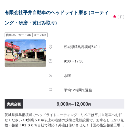
有限会社平井自動車のヘッドライト磨き (コーティ
-
(-件)
ング・研磨・黄ばみ取り)
代車OK
カードOK
ローンOK
茨城県猿島郡境町649-1
9:00 ~ 17:30
水曜
平均12時間で返信
9,000
12,000
実績金額
円
〜
円
茨城県猿島郡境町でヘッドライトコーティング・リペアは平井自動車へお任
せください！◾創業５０年以上の老舗の技術と最新設備で、お車をしっかり点
検・整備！◾１００％自社で対応！外注は使いません！【国の指定整備工場】