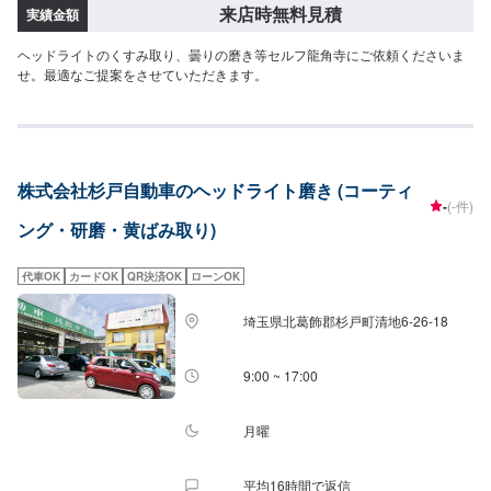
来店時無料見積
実績金額
ヘッドライトのくすみ取り、曇りの磨き等セルフ龍角寺にご依頼くださいま
せ。最適なご提案をさせていただきます。
株式会社杉戸自動車のヘッドライト磨き (コーティ
-
(-件)
ング・研磨・黄ばみ取り)
代車OK
カードOK
QR決済OK
ローンOK
埼玉県北葛飾郡杉戸町清地6-26-18
9:00 ~ 17:00
月曜
平均16時間で返信