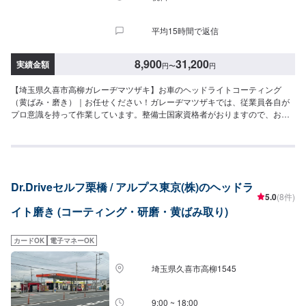
平均15時間で返信
8,900
31,200
実績金額
円
〜
円
【埼玉県久喜市高柳ガレーヂマツザキ】お車のヘッドライトコーティング
（黄ばみ・磨き）｜お任せください！ガレーヂマツザキでは、従業員各自が
プロ意識を持って作業しています。整備士国家資格者がおりますので、お客
様の愛車を丁寧にキレイに仕上げる事をモットーとしております。安心して
ご依頼ください。【1】オファーにてお問い合わせ【2】お見積り【3】お持
ち込み・引き取り【4】正式なお見積り【5】作業開始【6】納車時のお支払
い<代車について>ガレーヂマツザキでは、鈑金・塗装・修理等で愛車をお預
かりしている間、代車をお貸し致します。台数も豊富な20台ご用意しており
Dr.Driveセルフ栗橋 / アルプス東京(株)のヘッドラ
ます。事前に予約が必要となる場合もございますので、まずはお気軽にご相
5.0
(8件)
談ください。※代車の燃料代はお客様にご負担いただいております。<定休
イト磨き (コーティング・研磨・黄ばみ取り)
日・営業時間>定休日：なし営業時間：9:00~18:00クレジット・QR決済など
をご希望の方は事前にお申し付けください。
カードOK
電子マネーOK
埼玉県久喜市高柳1545
9:00 ~ 18:00