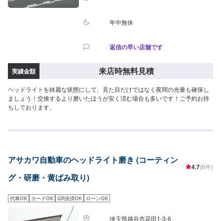
年中無休
返信の早い店舗です
来店時無料見積
実績金額
ヘッドライトを綺麗な状態にして、見た目だけではなく夜間の光量も確保し
ましょう！交換するより磨いたほうが安く済む場合も多いです！ご予約お待
ちしております。
アサカワ自動車のヘッドライト磨き (コーティン
4.7
(6件)
グ・研磨・黄ばみ取り)
代車OK
カードOK
QR決済OK
ローンOK
埼玉県越谷市花田1-3-6