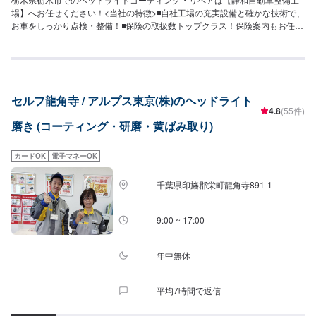
場】へお任せください！<当社の特徴>◾自社工場の充実設備と確かな技術で、
お車をしっかり点検・整備！◾保険の取扱数トップクラス！保険案内もお任せ
ください！◾車の購入から日々のメンテナンス、修理に至るまでトータルサポ
ート！<お客様のご予算やご希望の時間に応じてプランをご提案！>★お安く
済ませたい…★お時間があまり取れない…などのご相談もお気軽にどうぞ！
【1】オファーにてお問い合わせ【2】お見積り【3】お見積りにご納得いた
だければ作業開始【4】仕上がり次第納車-----納期について-----納期は通常2日
セルフ龍角寺 / アルプス東京(株)のヘッドライト
～3日程度で納車となります。納期は前後する場合がございます。予めご了承
4.8
(55件)
ください。-----代車について-----代車をご用意しています。お車の作業中は代
磨き (コーティング・研磨・黄ばみ取り)
車をご利用ください。※代車の燃料代はお客様にご負担いただいておりま
す。-----ご来店時の注意、受付方法-----入庫の際はお気をつけてお越しくださ
い。駐車スペースは事務所前の空いているスペースに駐車してください。受
カードOK
電子マネーOK
付はスタッフへ「メンテモで予約しました」とお伝えください。ご案内いた
します。【定休日・営業時間】定休日：日曜日、祝日営業時間：8:30~17:30
千葉県印旛郡栄町龍角寺891-1
9:00 ~ 17:00
年中無休
平均7時間で返信