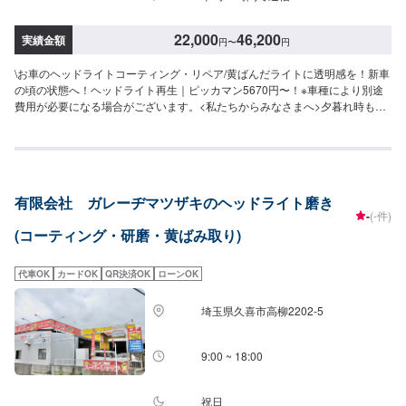
22,000
46,200
実績金額
円
〜
円
\お車のヘッドライトコーティング・リペア/黄ばんだライトに透明感を！新車
の頃の状態へ！ヘッドライト再生｜ピッカマン5670円〜！※車種により別途
費用が必要になる場合がございます。<私たちからみなさまへ>夕暮れ時も安
心新型コロナウイルスの影響により、移動時に自動車を使用されるケースも
増えたのではないでしょうか？そんな皆様の安全を保つため、ヘッドライト
の黄ばみ取りをぜひお試しください！〜今ある車を大切に〜埼玉県北葛飾郡
杉戸町の株式会社杉戸自動車<料金目安>【ピッカマン】ヘッドライトの曇り
を除去することで安全性は向上します。●国産車：22,000円〜●その他外車：
有限会社 ガレーヂマツザキのヘッドライト磨き
33,000円〜46,200円<営業時間・定休日>朝9時から夜7時まで営業中月曜定休
-
(-件)
(コーティング・研磨・黄ばみ取り)
代車OK
カードOK
QR決済OK
ローンOK
埼玉県久喜市高柳2202-5
9:00 ~ 18:00
祝日