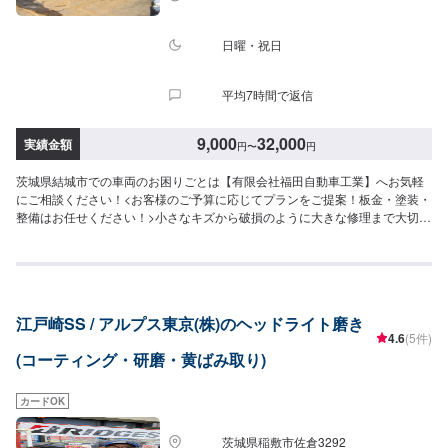
ッフへ「メンテモで予約しました」とお伝えください。ご案内いたします。
【定休日・営業時間】定休日：日曜日祝日第二土曜日営業時間：8:30~17:30
日曜・祝日
平均7時間で返信
9,000
32,000
実績金額
円
〜
円
茨城県結城市での車両のお困りごとは【有限会社福田自動車工業】へお気軽
にご相談ください！<お客様のご予算に応じてプランをご提案！板金・塗装・
整備はお任せください！>小さなキズから破損のように大きな修理まで大切な
お車の鈑金は福田自動車にお任せ下さい。福田自動車では、キズや破損状況
に合わせて最適な修理方法をご提案します。お客様のご要望・ご予算をお聞
きし、最適な施工方法をご提案しますので、お気軽にお問い合わせ下さい。
【1】オファーにてお問い合わせ【2】お見積り【3】お見積りにご納得いた
だければ作業開始【4】仕上がり次第納車-----納期について-----納期は通常2日
江戸崎SS / アルプス東京(株)のヘッドライト磨き
～3日程度で納車となります。(要相談)納期は前後する場合がございます。予
4.6
(5件)
めご了承ください。-----代車について-----代車をご用意しています。お車の作
(コーティング・研磨・黄ばみ取り)
業中は代車をご利用ください。※代車の燃料代はお客様にご負担いただいてお
ります。-----ご来店時の注意、受付方法-----入庫の際はお気をつけてお越しく
ださい。駐車スペースは事務所前の空いているスペースに駐車してくださ
カードOK
い。受付はスタッフへ「メンテモで予約しました」とお伝えください。ご案
内いたします。【定休日・営業時間】定休日：日曜、祝日営業時間：
茨城県稲敷市佐倉3292