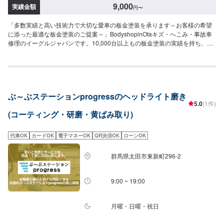
9,000
実績金額
円
〜
「多数実績と高い技術力で大切な愛車の板金塗装を承ります～お客様の希望
に添った最適な板金塗装のご提案～」BodyshopinOtaキズ・へこみ・事故車
修理のイーグルジャパンです。10,000台以上もの板金塗装の実績を持ち、太
田市や太田市周辺の多くのお客様のお車の修理を行い、多くのお客様から感
謝とお喜びの声を頂いております。ご依頼を受けたお車は、1台1台それぞれ
にお客様の大切な思い出を乗せた日常を彩る大切な相棒であり、熟練の職人
が一つひとつの工程を丁寧に愛情をもって作業を行っております。お客様の
｢なるべく費用を抑えて修理をしたい｣というご要望に対しても、最大限尊重
ぶ～ぶステーションprogressのヘッドライト磨き
した上で、長年培った技術力を駆使して最適な方法のご提案をさせていただ
5.0
(1件)
きます。スバル車に関しましては他社様でお断りされる様な内容でも承って
(コーティング・研磨・黄ばみ取り)
います。ぜひ、お問い合わせください！--------------------------------------------------
【1】オファーにてお問い合わせ【2】お見積り【3】お見積りにご納得いた
だければ作業開始【4】仕上がり次第納車----納期について-----納期は通常2~3
代車OK
カードOK
電子マネーOK
QR決済OK
ローンOK
日程度で納車となります。納期は前後する場合がございます。予め、ご了承
ください。-----パーツ持ち込みについて-----パーツの持ち込み可能です。オフ
群馬県太田市東新町296-2
ァーにて詳細をお願い致します。-----代車について-----無料の代車をご用意し
ています。お車の作業中は代車をご利用ください。※代車の燃料代はお客様に
ご負担いただいております。-----ご来店時の注意、受付方法-----当工場は竹の
9:00 ~ 19:00
くら様を過ぎ左手にMMM様の看板がある所を右折していただければ工場があ
ります。旗竿地の為、分かりにくい場合がございます。ご不明な場合はお電
話いただければと思います。入庫の際はお気をつけてお越しください。駐車
月曜・日曜・祝日
スペースは事務所前の空いているスペースに駐車してください。受付はスタ
ッフへ「メンテモで予約しました」とお伝えください。ご案内いたします。