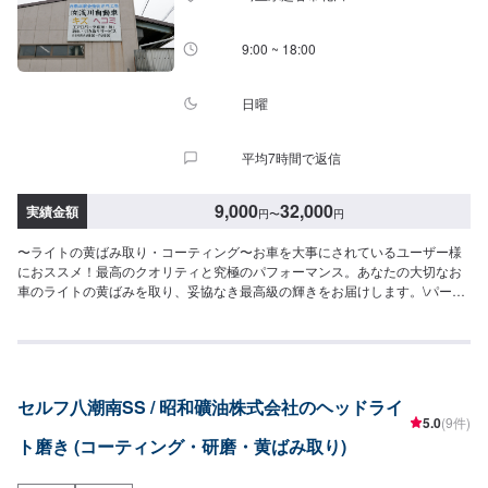
9:00 ~ 18:00
日曜
平均7時間で返信
9,000
32,000
実績金額
円
〜
円
〜ライトの黄ばみ取り・コーティング〜お車を大事にされているユーザー様
におススメ！最高のクオリティと究極のパフォーマンス。あなたの大切なお
車のライトの黄ばみを取り、妥協なき最高級の輝きをお届けします。\パーツ
持ち込みについて/パーツのお持ち込みは可能です！ご希望の方はオファーを
お送りいただく際に、パーツの詳細とお車の車検証、または車種情報をお送
りください。場合によっては対応できかねることもございますので、あらか
じめご了承ください。\代車について/作業中は代車をお出しすることも可能で
すので、ご希望の方はお気軽にお申し付けください。※燃料代はお客さま負担
セルフ八潮南SS / 昭和礦油株式会社のヘッドライ
となります。\営業時間・定休日/営業時間：8:45～18:00定休日：日曜日
5.0
(9件)
ト磨き (コーティング・研磨・黄ばみ取り)