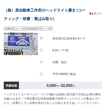
（株）原自動車工作所のヘッドライト磨き (コー
3.7
(3件)
ティング・研磨・黄ばみ取り)
代車OK
カードOK
QR決済OK
ローンOK
埼玉県川口市赤井4-21-17
8:30 ~ 17:30
日曜・祝日
平均13時間で返信
9,000
32,000
実績金額
円
〜
円
ヘッドライトコーティング・リペア|確かな技術と匠の技で大切なお車の輝き
を蘇らせます！〜埼玉県川口市原自動車工作所〜ヘッドライトが黄ばんでい
たり、白濁りしている車を見かけることがありますよね。ヘッドライトが曇