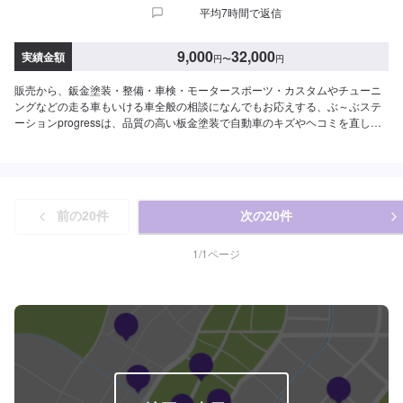
平均7時間で返信
【定休日・営業時間】定休日：日曜日、祝日営業時間：9:00~18:00
9,000
32,000
実績金額
円
〜
円
販売から、鈑金塗装・整備・車検・モータースポーツ・カスタムやチューニ
ングなどの走る車もいける車全般の相談になんでもお応えする、ぶ～ぶステ
ーションprogressは、品質の高い板金塗装で自動車のキズやヘコミを直しま
す。プロフェッショナルな技術と知識を持ったスタッフが、お客様の安全を
守るため、定期点検を実施しております。車検のお見積りは無料で行います
ので、お気軽にお問い合わせください。ブレーキパッドの交換や車内のクリ
ーニングまで、幅広いサービスを手掛けております。太田の地域密着で、ア
フターフォローにも素早く対応します。お客様に喜んでいただける的確なア
前の
20
件
次の
20
件
ドバイスを心掛けております。--------------------------------------------------【1】オ
ファーにてお問い合わせ【2】お見積り【3】お見積りにご納得いただければ
作業開始【4】仕上がり次第納車-----納期について-----納期は通常2日～3日程
1
/
1
ページ
度で納車となります。納期は前後する場合がございます。予め、ご了承くだ
さい。-----代車について-----無料の代車をご用意しています。お車の作業中は
代車をご利用ください。※代車の燃料代はお客様にご負担いただいておりま
す。-----ご来店時の注意、受付方法-----当工場は太田桐生インターチェンジか
ら５分入庫の際はお気をつけてお越しください。駐車スペースは工場前の空
いているスペースに駐車してください。受付はスタッフへ「メンテモで予約
しました」とお伝えください。ご案内いたします。【定休日・営業時間】定
休日：日曜日営業時間：9:00~19:00