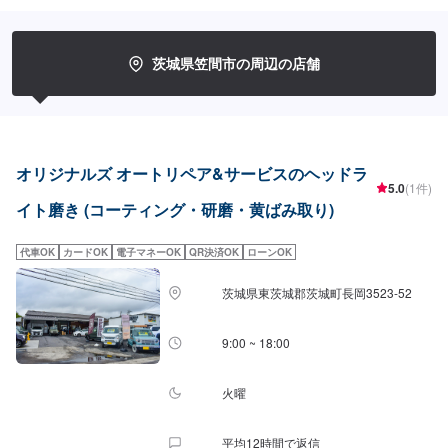
で対応いたします。◾万全のアフターケアをいたします。修理後に永久保証書
を発行させて頂いております。お客様がそのお車を乗っている間は保証しま
す。◾土・日・祝も営業してるのでお客様がお休みでも見積・修理ができま
す！お客様のご要望に併せて中古部品も準備できるのでなんていっても低価
茨城県笠間市の周辺の店舗
格です。<お客様のご予算やご希望の時間に応じてプランをご提案！>★お安
く済ませたい…★お時間があまり取れない…などのご相談もお気軽にどう
ぞ！【1】オファーにてお問い合わせ【2】お見積り【3】お見積りにご納得
いただければ作業開始【4】仕上がり次第納車-----納期について-----納期は通
常2日～3日程度で納車となります。(要相談)納期は前後する場合がございま
す。予めご了承ください。-----代車について-----代車をご用意しています。お
オリジナルズ オートリペア&サービスのヘッドラ
車の作業中は代車をご利用ください。※代車の燃料代はお客様にご負担いただ
5.0
(1件)
いております。-----ご来店時の注意、受付方法-----入庫の際はお気をつけてお
イト磨き (コーティング・研磨・黄ばみ取り)
越しください。駐車スペースは事務所前の空いているスペースに駐車してく
ださい。受付はスタッフへ「メンテモで予約しました」とお伝えください。
代車OK
カードOK
電子マネーOK
QR決済OK
ローンOK
ご案内いたします。【定休日・営業時間】定休日：年中無休（大型連休のみ
休み）営業時間：9:00~18:00
茨城県東茨城郡茨城町長岡3523-52
9:00 ~ 18:00
火曜
平均12時間で返信