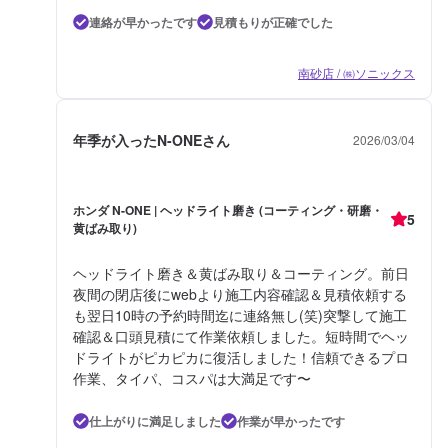
連絡が早かったです
見積もりが正確でした
南砂店 / ㈱ソニックス
年季が入ったN-ONEさん
2026/03/04
ホンダ N-ONE | ヘッドライト磨き (コーティング・研磨・
5
黄ばみ取り)
ヘッドライト磨き＆黄ばみ取り＆コーティング。前日
夜間の閉店後にwebより施工内容確認＆見積依頼する
も翌日10時の予約時間迄に連絡無し(笑)突撃して施工
確認＆口頭見積にて作業依頼しました。短時間でヘッ
ドライトがピカピカに復活しました！信頼できるプロ
作業、タイパ、コスパは大満足です〜
仕上がりに満足しました
作業が早かったです