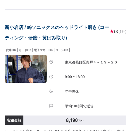
ってしまうと、夜間走行時に光量が足りず、視界不良につながり大変危険で
す。そのまま放置しておくと劣化が進行していき、ひび割れを起こすことも
あります。光量不良で車検に通らず、ヘッドライトを交換になってしまうこ
とも…。ヘッドライトの交換になると、片側だけで4万～という事もありま
す。【原自動車工作所のコーティング】✔️一番大切な下処理を磨きのプロが
新小岩店 / ㈱ソニックスのヘッドライト磨き (コー
丁寧に行います！✔️ガラスコーティングの溶剤をしっかり塗りこみ専用ブー
3.0
(1件)
スで焼き付け！✔️新車並みの輝きをより長く持続可能お客様のニーズに合わ
ティング・研磨・黄ばみ取り)
せた料金設定をご用意しておりますのでお気軽にお問合せください。国産車
から輸入車(外車)まで、すべてのお車の対応が可能です！【パーツ持ち込み可
能】持ち込みパーツの対応もいたします。※パーツの不備などにより、取り付
代車OK
カードOK
電子マネーOK
ローンOK
けができなかった場合でも、動作確認などで発生した工賃をご請求させてい
ただきますので、あらかじめご了承ください。【代車について】無料代車
東京都葛飾区奥戸４－１９－２０
（無保険時）を24台ご用意しております。燃料代はお客さま負担となります
ので、ご了承ください。【営業時間・定休日】営業時間：8:30〜17:30定休
日：日・祝・第一、第三月曜日
9:00 ~ 18:00
年中無休
平均10時間で返信
8,190
実績金額
円
〜
ヘッドライト磨き、コーティングなら当店にお任せください！白ボケ、黄ば