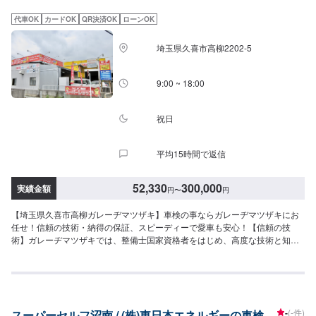
視」でもいいのかもしれませんが、新車から5年を迎える場合は「安全重視」
をご提案いたします。また高温多湿の日本において、7年を超えたクルマの場
代車OK
カードOK
QR決済OK
ローンOK
合、修理時やご納車後に関わらず、修理箇所に付随した部分に別の問題が発
生することもございます。問題解決に向けて、最後までしっかりとした説明
埼玉県久喜市高柳2202-5
と対応をさせていただきます。説明力も品質です、安心してご利用ください
ませ。<料金表>新車から数えて「はじめて」「2回目」は代車なし60分立会
い車検、「3回目」は代車あり預かり車検です。【はじめてなら】●タント･ワ
9:00 ~ 18:00
ゴンR･Nシリーズ：43,329円〜●ヴィッツ・フィット・マーチ：54,599円〜●
カローラ・レガシーティーダ：62,799円〜●マークX・オデッセイ・ボクシ
ー：70,999円〜●アルファード・エルグランド：79,199円〜●ベンツA/B･
祝日
BMW1･VWポロなど：84,840円〜●ベンツC･BMW3･VWゴルフなど：93,040
円〜●ベンツE･BMW5/6･VWパサートなど：93,040円〜●ベンツS･BMW7･
平均15時間で返信
Audi7/8など：93,040円〜●ベンツG･BMWX･VWトゥアレグなど：114,940
円〜【2回目なら】●タント･ワゴンR･Nシリーズ：55,370円〜●ヴィッツ・フ
ィット・マーチ：66,640円〜●カローラ・レガシーティーダ：74,840円〜●マ
52,330
300,000
実績金額
円
〜
円
ークX・オデッセイ・ボクシー：83,040円〜●アルファード・エルグランド：
91,240円〜●ベンツA/B･BMW1･VWポロなど：98,540円〜●ベンツC･BMW3･
【埼玉県久喜市高柳ガレーヂマツザキ】車検の事ならガレーヂマツザキにお
VWゴルフなど：106,740円〜●ベンツE･BMW5/6･VWパサートなど：
任せ！信頼の技術・納得の保証、スピーディーで愛車も安心！【信頼の技
106,740円〜●ベンツS･BMW7･Audi7/8など：106,740円〜【3回目以降は】●
術】ガレーヂマツザキでは、整備士国家資格者をはじめ、高度な技術と知識
タント･ワゴンR･Nシリーズ：60,070円〜●ヴィッツ・フィット・マーチ：
をもつスタッフがあなたの愛車をチェックします。事前にお客さまとご相談
71,340円〜●カローラ・レガシー・ティーダ：79,540円〜●マークX・オデッ
のうえ整備を実施するので、料金も安心。【納得の保証】車検実施後、不具
セイ・ボクシー：87,740円〜●アルファード・エルグランド：95,940円〜●そ
合や気になる点がございましたら無料安全点検実施中！車検後も安心してお
の他外車：ASK※1:表示金額は追加部品・作業がない場合の公的費用を含んだ
車をご利用になれます！<料金目安>◎軽自動車：￥52,330〜◎〜1t：
料金です。※2:エコカー減税効果により金額は安くなります。※3:ホリデー車
￥52,330〜◎〜1.5t：￥62,310〜◎〜2t：￥70,510〜◎〜2.5：￥78,810〜納
検（はじめてならこれ･2回目ならこれ）ご利用で4WDか1BOXの場合は3,000
-
(-件)
スーパーセルフ沼南 / (株)東日本エネルギーの車検
車までの目安：2日程度【必要書類】車検証・印鑑・自動車賠償責任保険証明