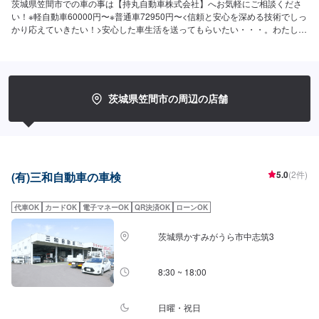
茨城県笠間市での車の事は【持丸自動車株式会社】へお気軽にご相談くださ
い！※軽自動車60000円〜※普通車72950円〜<信頼と安心を深める技術でしっ
かり応えていきたい！>安心した車生活を送ってもらいたい・・・。わたした
ちはそんな思いに応えたい。安心と「快適な空間」を願うあなたのために、
整備・修理をご提案していきます。私たちの仕事は、お客様からいただいた
「信頼」という目に見えない絆で繋がっています。なぜならお客様には、仕
事の内容のほとんどは見えないものだからです。だからこそひとつひとつ大
切に愛情をかけていきたい！信頼を深める技術でしっかり応えていきたい！
茨城県笠間市の周辺の店舗
そんな気持ちで仕事をしています。ご相談もお気軽にどうぞ！【1】オファー
にてお問い合わせ【2】お見積り【3】お見積りにご納得いただければ作業開
始【4】仕上がり次第納車-----納期について-----納期は通常1日～2日程度で納
車となります。(要相談)納期は前後する場合がございます。予めご了承くださ
い。-----ご来店時の注意、受付方法-----入庫の際はお気をつけてお越しくださ
い。駐車スペースは事務所前の空いているスペースに駐車してください。受
5.0
(2件)
(有)三和自動車の車検
付はスタッフへ「メンテモで予約しました」とお伝えください。ご案内いた
します。【定休日・営業時間】定休日：日曜日、祝日営業時間：9:00～17:00
代車OK
カードOK
電子マネーOK
QR決済OK
ローンOK
茨城県かすみがうら市中志筑3
8:30 ~ 18:00
日曜・祝日