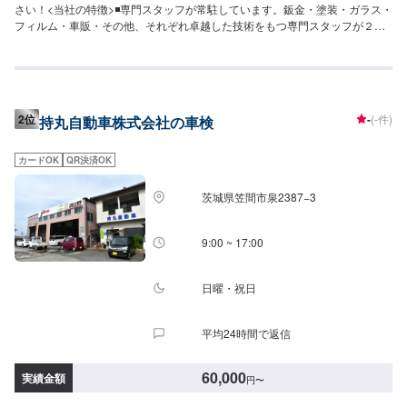
さい！<当社の特徴>◾専門スタッフが常駐しています。鈑金・塗装・ガラス・
フィルム・車販・その他、それぞれ卓越した技術をもつ専門スタッフが２人
１組で対応いたします。◾万全のアフターケアをいたします。修理後に永久保
証書を発行させて頂いております。お客様がそのお車を乗っている間は保証
します。◾土・日・祝も営業してるのでお客様がお休みでも見積・修理ができ
ます！お客様のご要望に併せて中古部品も準備できるのでなんていっても低
価格です。<お客様のご予算やご希望の時間に応じてプランをご提案！>★お
2位
-
(-件)
持丸自動車株式会社の車検
安く済ませたい…★お時間があまり取れない…などのご相談もお気軽にどう
ぞ！【1】オファーにてお問い合わせ【2】お見積り【3】お見積りにご納得
いただければ作業開始【4】仕上がり次第納車-----納期について-----納期は通
カードOK
QR決済OK
常1日～2日程度で納車となります。(要相談)納期は前後する場合がございま
す。予めご了承ください。-----代車について-----代車をご用意しています。お
茨城県笠間市泉2387−3
車の作業中は代車をご利用ください。※代車の燃料代はお客様にご負担いただ
いております。-----ご来店時の注意、受付方法-----入庫の際はお気をつけてお
越しください。駐車スペースは事務所前の空いているスペースに駐車してく
9:00 ~ 17:00
ださい。受付はスタッフへ「メンテモで予約しました」とお伝えください。
ご案内いたします。【定休日・営業時間】定休日：年中無休（大型連休のみ
休み）営業時間：9:00~18:00
日曜・祝日
平均24時間で返信
60,000
実績金額
円
〜