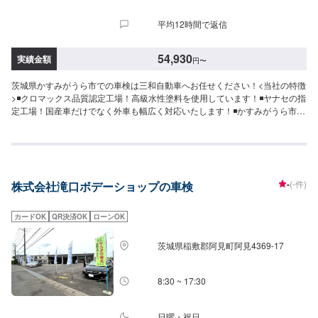
平均12時間で返信
54,930
実績金額
円
〜
茨城県かすみがうら市での車検は三和自動車へお任せください！<当社の特徴
>◾クロマックス品質認定工場！高級水性塗料を使用しています！◾ヤナセの指
定工場！国産車だけでなく外車も幅広く対応いたします！◾かすみがうら市の
老舗自動車整備工場！どんなことでもご相談下さい！<お客様のご予算やご希
望の時間に応じてプランをご提案！>★お安く済ませたい…★お時間があまり
取れない…などのご相談もお気軽にどうぞ！【1】オファーにてお問い合わせ
【2】お見積り【3】お見積りにご納得いただければ作業開始【4】仕上がり
次第納車-----納期について-----納期は通常1日程度で納車となります。(要相談)
-
(-件)
株式会社滝口ボデーショップの車検
納期は前後する場合がございます。予めご了承ください。-----代車について---
--無料の代車をご用意しています。お車の作業中は代車をご利用ください。※
代車の燃料代はお客様にご負担いただいております。-----ご来店時の注意、受
カードOK
QR決済OK
ローンOK
付方法-----入庫の際はお気をつけてお越しください。駐車スペースは事務所前
の空いているスペースに駐車してください。受付はスタッフへ「メンテモで
茨城県稲敷郡阿見町阿見4369-17
予約しました」とお伝えください。ご案内いたします。【定休日・営業時
間】定休日：日曜日、第2土曜日、祝日営業時間：8:30~18:00
8:30 ~ 17:30
日曜・祝日