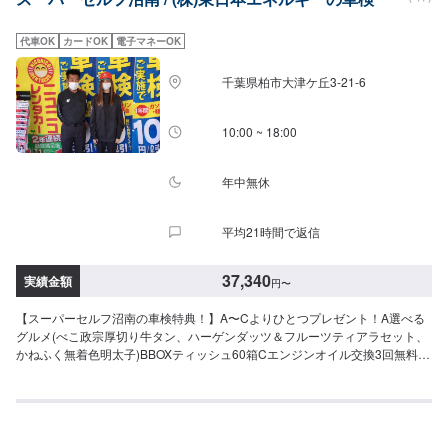
円増しとなります。※4:※3が4WDの1BOXの場合は3,000円増しとなります。<
書・自動車税納税証明書【1】オファーにてお問い合わせ【2】お見積り
営業時間・定休日>朝9時から夜7時まで営業中月曜定休
【3】お持ち込み・引き取り【4】正式なお見積り【5】作業開始【6】納車時
代車OK
カードOK
電子マネーOK
のお支払い<代車について>ガレーヂマツザキでは、鈑金・塗装・修理等で愛
車をお預かりしている間、代車をお貸し致します。台数も豊富な20台ご用意
千葉県柏市大津ケ丘3-21-6
しております。事前に予約が必要となる場合もございますので、まずはお気
軽にご相談ください。※代車の燃料代はお客様にご負担いただいております。
<定休日・営業時間>定休日：なし営業時間：9:00~18:00クレジット・QR決
10:00 ~ 18:00
済などをご希望の方は事前にお申し付けください。
年中無休
平均21時間で返信
37,340
実績金額
円
〜
【スーパーセルフ沼南の車検特典！】A〜Cよりひとつプレゼント！A選べる
グルメ(べこ政宗厚切り牛タン、ハーゲンダッツ＆フルーツティアラセット、
かねふく無着色明太子)BBOXティッシュ60箱Cエンジンオイル交換3回無料
券・ガソリン、軽油が車検実施後10円/L引き・撥水洗車無料実施・テクニカ
ルサービス無料実施(タイヤエアーチェック＆補充、WW液補充、LLC補充)
【金額】【軽自動車】N-BOX,ハスラー,タント等車検基本料：11,000円自賠
責保険：17,540円重量税：6,600円印紙代：2,200円----------------------------------
------合計：37,340円【小型自動車】ヴィッツ,マーチ等(1.0t以下)車検基本