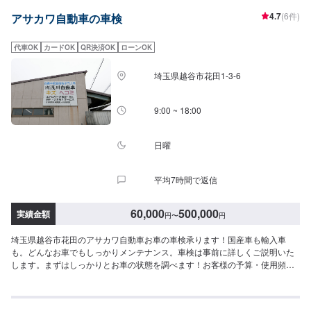
（1.0〜1.5ｔ）〉・・・C-HR、ヴェゼル、デミオなど車検基本料金11,000円
4.7
(6件)
アサカワ自動車の車検
自賠責保険17,650円重量税24,600円印紙代※2,200
円–––––––––––––––––––––––––––––––––合計55,450円（※3ナンバーは印
紙代が2,300円となります）〈大型自動車（1.5〜2.0ｔ）〉・・・ハリアー、
代車OK
カードOK
QR決済OK
ローンOK
フォレスター、セレナなど車検基本料金11,000円自賠責保険17,650円重量税
32,800円印紙代2,300円–––––––––––––––––––––––––––––––––合計
埼玉県越谷市花田1-3-6
63,750円＜＜＜注意事項＞＞＞・外車、ハイブリッド車、ダブルタイヤ車の
車検基本料は車種によって異なりますのでお問い合わせください。・整備に
伴う部品・工賃が、お車の状態に合わせ別途かかる可能性がございます。・
9:00 ~ 18:00
新規登録より13年経過したお車は重量税が異なります。▶︎お見積りは無料で
す。まずはこのページより来店予約をお願いいたします。
日曜
平均7時間で返信
60,000
500,000
実績金額
円
〜
円
埼玉県越谷市花田のアサカワ自動車お車の車検承ります！国産車も輸入車
も。どんなお車でもしっかりメンテナンス。車検は事前に詳しくご説明いた
します。まずはしっかりとお車の状態を調べます！お客様の予算・使用頻度
などに合わせて、お見積もりをいたします。法律で定められたチェック項目
に添って各部位を点検、修理等が必要なパーツなどを交換・修理開始となり
ます。お客様には、必ず交換や修理の必要性を細かくご説明してからの作業