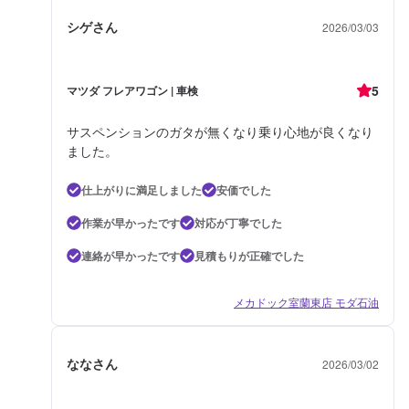
シゲさん
2026/03/03
5
マツダ フレアワゴン | 車検
サスペンションのガタが無くなり乗り心地が良くなり
ました。
仕上がりに満足しました
安価でした
作業が早かったです
対応が丁寧でした
連絡が早かったです
見積もりが正確でした
メカドック室蘭東店 モダ石油
ななさん
2026/03/02