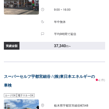
9:00 ~ 16:00
年中無休
平均9時間で返信
37,340
実績金額
円
〜
スーパーセルフ宇都宮細谷 / (株)東日本エネルギーの
-
(-件)
車検
カードOK
電子マネーOK
栃木県宇都宮市細谷町548