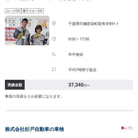
代車をご用意しています。お車の作業中は代車をご利用ください。※代車の燃
料代はお客様にご負担いただいております。-----ご来店時の注意、受付方法---
カードOK
電子マネーOK
--入庫の際はお気をつけてお越しください。駐車スペースは事務所前の空いて
いるスペースに駐車してください。受付はスタッフへ「メンテモで予約しま
千葉県印旛郡栄町龍角寺891-1
した」とお伝えください。ご案内いたします。【定休日・営業時間】定休
日：日曜日、祝日営業時間：8:30~17:30
9:00 ~ 17:00
年中無休
平均7時間で返信
37,340
実績金額
円
〜
事前の見積もりが必要になります。
-
(-件)
株式会社杉戸自動車の車検