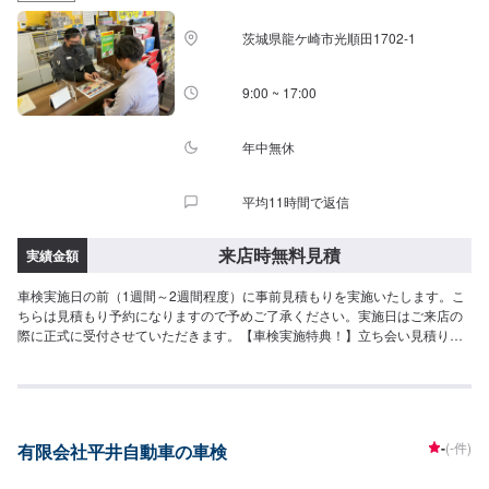
茨城県龍ケ崎市光順田1702-1
9:00 ~ 17:00
年中無休
平均11時間で返信
来店時無料見積
実績金額
車検実施日の前（1週間～2週間程度）に事前見積もりを実施いたします。こ
ちらは見積もり予約になりますので予めご了承ください。実施日はご来店の
際に正式に受付させていただきます。【車検実施特典！】立ち会い見積り無
料車検実施で１年間ガソリン・軽油が10円/L引き！整備工場完備。法定24ヶ
月点検付き。撥水洗車サービス！タイヤエアーチェック＆補充無料サービ
ス！ウィンドウォッシャー液・LLC補充無料サービス！【金額】【軽自動
車】N-BOX,ハスラー,タント等車検基本料：9,400円自賠責保険：17,540円重
量税：6,600円印紙代：2,200円----------------------------------------合計：35,740円
-
(-件)
有限会社平井自動車の車検
【小型自動車】ヴィッツ,マーチ等(1.0t以下)車検基本料：9,400円自賠責保
険：17,650円重量税：16,400円印紙代：2,200円--------------------------------------