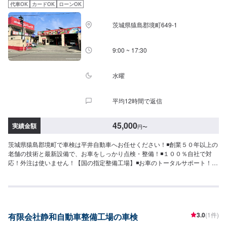
--合計：45,650円【中型自動車】ノート,カローラ,アクセラ等(1.0t-1.5t以下)車
代車OK
カードOK
ローンOK
検基本料：9,400円自賠責保険：17,650円重量税：24,600円印紙代：2,200
円----------------------------------------合計：53,850円（印紙代▶︎3ナンバーの場合
茨城県猿島郡境町649-1
は、印紙代2,300円となります）【大型自動車】オデッセイ,セレナ,クラウン
等(1.5t-2.0t以下)車検基本料：9,400円自賠責保険：17,650円重量税：32,800
円印紙代：2,300円----------------------------------------合計：62,150円【代車利用
9:00 ~ 17:30
料】2,200円/台＋燃料代実費を頂戴しております。【選べるオプションコー
ス】[セーフティコース]6,600円1.ブレーキオイル交換2.タイヤローテーショ
ン[パーフェクトコース]軽自動車：31,900円小型車：33,900円中型車：
水曜
36,900円大型車：38,900円1.ブレーキオイル交換2.タイヤローテーション
3.ATF・CVTF交換4.エンジンオイル交換(当社指定オイル5Lまで)5.フラッシン
平均12時間で返信
グ6.オイルエレメント7.エアコンクリーニング(真空引き・ガス補充・オイル
補充)※外車、トラック、改造車はお受けできません。
45,000
実績金額
円
〜
茨城県猿島郡境町で車検は平井自動車へお任せください！◾創業５０年以上の
老舗の技術と最新設備で、お車をしっかり点検・整備！◾１００％自社で対
応！外注は使いません！【国の指定整備工場】◾お車のトータルサポート！ど
んなことでもご相談下さい！★ハンドルを少し曲げないと車がまっすぐ走ら
ない…★タイヤの片減りが気になる…★他店で断られてしまった…★保険を
使えべきなのかわからない…などのご相談もお気軽にどうぞ！【定休日・営
業時間】定休日：第一日曜日、水曜日営業時間：9:00~17:30【1】オファー
にてお問い合わせ【2】お見積り【3】お見積りにご納得いただければ作業開
3.0
(1件)
有限会社静和自動車整備工場の車検
始【4】仕上がり次第納車-----納期について-----納期は通常1日程度で納車とな
ります。車種や条件などにより、納期は前後する場合がございます。予めご