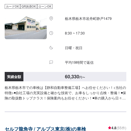
了承ください。-----代車について-----無料の代車をご用意しています。お車の
カードOK
QR決済OK
ローンOK
作業中は代車をご利用ください。※代車の燃料代はお客様にご負担いただいて
おります。※内容などにより貸し出し出来かねる場合もございます。-----ご来
栃木県栃木市岩舟町静戸1479
店時の注意、受付方法-----入庫の際はお気をつけてお越しください。駐車スペ
ースは事務所前のお客様駐車スペースに駐車してください。受付はスタッフ
へ「メンテモで予約しました」とお伝えください。ご案内いたします。
8:30 ~ 17:30
日曜・祝日
平均19時間で返信
60,330
実績金額
円
〜
栃木県栃木市での車検は【静和自動車整備工場】へお任せください！<当社の
特徴>◾自社工場の充実設備と確かな技術で、お車をしっかり点検・整備！◾保
険の取扱数トップクラス！保険案内もお任せください！◾車の購入から日々の
メンテナンス、修理に至るまでトータルサポート！<お客様のご予算やご希望
の時間に応じてプランをご提案！>★お安く済ませたい…★お時間があまり取
れない…などのご相談もお気軽にどうぞ！【1】オファーにてお問い合わせ
【2】お見積り【3】お見積りにご納得いただければ作業開始【4】仕上がり
次第納車-----納期について-----納期は通常1日～2日程度で納車となります。納
4.8
(55件)
セルフ龍角寺 / アルプス東京(株)の車検
期は前後する場合がございます。予めご了承ください。-----代車について-----