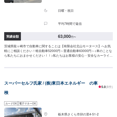
フェクトコース（車のサイズによて追加料金が異なります▶︎下部に記載）①
ブレーキオイル交換②タイヤローテーション③ATF・CVTF交換④エンジンオ
イル交換(当社指定オイル5Lまで)⑤フラッシング⑥オイルエレメント⑦エア
日曜・祝日
コンクリーニング（真空引き・ガス充填・オイル補充）［料金］軽自動車＋
31,900円小型車＋33,900円中型車＋36,900円大型車＋38,900円【車検を予約
平均7時間で返信
＆実施された方に選べるプレゼント】A〜Cよりお好きなものをお一つプレゼ
ントいたします！（お渡しは車検実施時または実施後）A.選べるグルメ
B.BOXティッシュ60箱C.〈当社指定オイル限定〉エンジンオイル交換３回無
63,000
実績金額
円
〜
料券※「エンジンオイル」交換はお車にあったオイルで交換（5Lまで/交換工
賃込/2年間有効）。※品切れの際は他の景品と替えさせていただきます。※他
茨城県龍ヶ崎市で自動車に関することは【有限会社北山モータース】へお気
キャンペーンの割引との併用はできません。＜＜＜注意事項＞＞＞・事業用
軽にご相談ください！軽自動車52000円～普通自動車63000円～<車のことな
登録者、トラック類、8ナンバー車、並行輸入車、一部外車、改造車はお受け
ら私たちにおまかせください！！>私たちはお客様の安心・安全なカーライフ
できません。・外車、ハイブリッド車、ダブルタイヤ車の車検基本料は車種
のために、車に関するあらゆるご相談にお応えします。更にワンストップサ
によって異なりますのでお問い合わせください。・整備に伴う部品・工賃
ービスを導入している為、様々なサービスをスムーズに提供することが可能
は、お車の状態に合わせ、別途お見積りとなります。・ブレーキ関連整備費
です。お車の購入から日ごろのメンテナンス、修理、保険相談まであらゆる
用は別途お見積りとなります。・法定費用（自賠責保険＋重量税＋印紙代）
ご要望にお応えします。これからも信頼されるカーアドバイザーであるよ
は現金払いとなります。・新規登録より13年経過したお車は重量税が異なり
う、技術力とサービスの向上を目指してまいります。【1】オファーにてお問
ます。▶︎詳しく知りたい方はお問い合わせください
スーパーセルフ氏家 / (株)東日本エネルギー の車
い合わせ【2】お見積り【3】お見積りにご納得いただければ作業開始【4】
5.0
(8件)
仕上がり次第納車-----納期について-----納期は通常1日～2日程度で納車となり
検
ます。(要相談)納期は前後する場合がございます。予めご了承ください。-----
ご来店時の注意、受付方法-----入庫の際はお気をつけてお越しください。駐車
スペースは事務所前の空いているスペースに駐車してください。受付はスタ
カードOK
電子マネーOK
ッフへ「メンテモで予約しました」とお伝えください。ご案内いたします。
【定休日・営業時間】定休日：日曜日、祝日、第二土曜日営業時間：
栃木県さくら市卯の里4-51-2
8:30~17:30