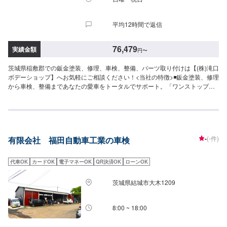
平均12時間で返信
76,479
実績金額
円
〜
茨城県稲敷郡での鈑金塗装、修理、車検、整備、パーツ取り付けは【(株)滝口
ボデーショップ】へお気軽にご相談ください！<当社の特徴>◾鈑金塗装、修理
から車検、整備まであなたの愛車をトータルでサポート。「ワンストップ」
対応が『滝口ボデーショップ』の最大の強み。幅広いサービスメニューで、
どんな内容のご相談もトータルで承ります。車種を問わず、お車の事ならな
んでもお問い合わせください。◾プロの熟練の技が納得の仕上がりをお約束。
鈑金塗装のプロフェッショナルたちが、その持てる力の最大限を、お客様の
愛車に注ぎます。ディーラーと比べても遜色ない技術力から生まれる修理品
-
(-件)
有限会社 福田自動車工業の車検
質への絶対の自信。とにかく安心してお任せください。<ご希望と条件に応じ
たパーソナルメニューを提案！>「技術的なクオリティの提供はもちろん、お
客様目線での最善のメニューと車輌価値をできる限り下げない処理をいかに
代車OK
カードOK
電子マネーOK
QR決済OK
ローンOK
提案できるか。」それが「サービス業」としてのプライド。お客様それぞれ
のニーズや条件に確実に応えることにこだわります。【1】オファーにてお問
茨城県結城市大木1209
い合わせ【2】お見積り【3】お見積りにご納得いただければ作業開始【4】
仕上がり次第納車-----納期について-----納期は通常2日～3日程度で納車となり
ます。(要相談)納期は前後する場合がございます。予めご了承ください。-----
8:00 ~ 18:00
ご来店時の注意、受付方法-----入庫の際はお気をつけてお越しください。駐車
スペースは事務所前の空いているスペースに駐車してください。受付はスタ