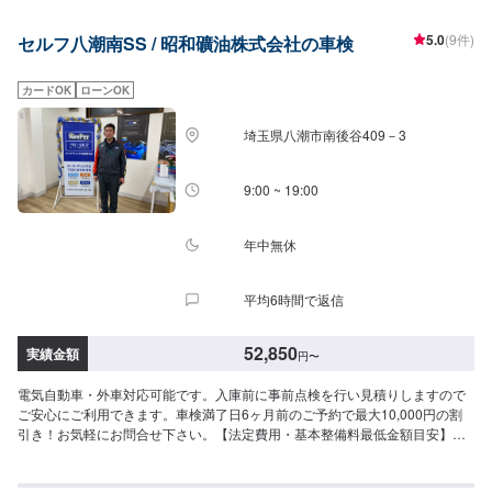
になりますので、どうぞご安心ください。\車検の流れ/1.お客様からオファー
2.お見積もり3.お見積もりにご納得いただけましたら正式にご依頼4.お客様に
5.0
(9件)
セルフ八潮南SS / 昭和礦油株式会社の車検
必要書類の準備をいただきます5.車検整備・点検6.お支払い・受け渡し\ご用
意いただくもの/1.車検証2.自賠責保険証3.自動車納税証明書4.認印※別途追加
整備の場合は、お見積の上ご提案させて頂きます。※上記金額は外車・車検切
カードOK
ローンOK
れ車等は除きます。※同一車種でも重量により重量税の金額が異なる場合があ
りますので車検証をご確認ください。※エコカーに対する重量税の減免もあり
埼玉県八潮市南後谷409－3
ます。\パーツ持ち込みについて/パーツのお持ち込みは可能です！ご希望の方
はオファーをお送りいただく際に、パーツの詳細とお車の車検証、または車
種情報をお送りください。場合によっては対応できかねることもございます
9:00 ~ 19:00
ので、あらかじめご了承ください。\代車について/作業中は代車をお出しする
ことも可能ですので、ご希望の方はお気軽にお申し付けください。※燃料代は
お客さま負担となります。\営業時間・定休日/営業時間：8:45～18:00定休
年中無休
日：日曜日
平均6時間で返信
52,850
実績金額
円
〜
電気自動車・外車対応可能です。入庫前に事前点検を行い見積りしますので
ご安心にご利用できます。車検満了日6ヶ月前のご予約で最大10,000円の割
引き！お気軽にお問合せ下さい。【法定費用・基本整備料最低金額目安】軽
自動車：52,580円～別途追加整備費用小型自動車：68,210円～別途追加整備
費用中型自動車：73,160円～別途追加整備費用大型自動車：81,360円～別途