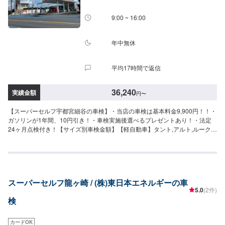
9:00 ~ 16:00
年中無休
平均17時間で返信
36,240
実績金額
円
〜
【スーパーセルフ宇都宮細谷の車検】・当店の車検は基本料金9,900円！！・
ガソリンが1年間、10円引き！・車検実施後選べるプレゼントあり！・法定
24ヶ月点検付き！【サイズ別車検金額】【軽自動車】タント,アルト,ルークス
等車検基本料：9,900円自賠責保険：17,540円重量税：6,600円印紙代：
2,200円----------------------------------------合計：36,240円【小型自動車】デミオ,
パッソ等(1.0t以下)車検基本料：9,900円自賠責保険：17,650円重量税：
16,400円印紙代：2,200円----------------------------------------合計：46,150円【中
型自動車】シエンタ,フリード等(1.0t-1.5t以下)車検基本料：9,900円自賠責保
スーパーセルフ龍ヶ崎 / (株)東日本エネルギーの車
険：17,650円重量税：24,600円印紙代：2,200円--------------------------------------
5.0
(2件)
--合計：54,350円【大型自動車】オデッセイ,セレナ,クラウン等(1.5t-2.0t以下)
検
車検基本料：9,900円自賠責保険：17,650円重量税：32,800円印紙代：2,300
円----------------------------------------合計：62,650円
カードOK