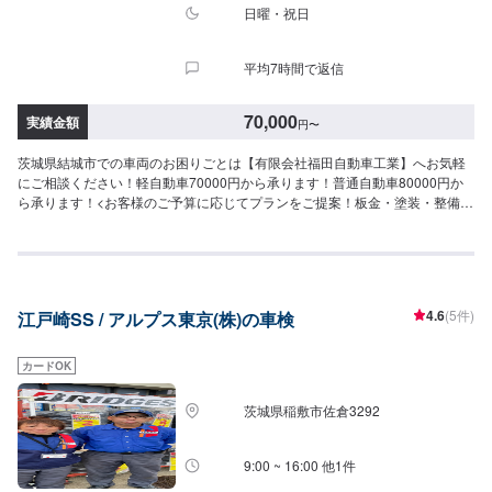
ッフへ「メンテモで予約しました」とお伝えください。ご案内いたします。
日曜・祝日
【定休日・営業時間】定休日：日曜日祝日第二土曜日営業時間：8:30~17:30
平均7時間で返信
70,000
実績金額
円
〜
茨城県結城市での車両のお困りごとは【有限会社福田自動車工業】へお気軽
にご相談ください！軽自動車70000円から承ります！普通自動車80000円か
ら承ります！<お客様のご予算に応じてプランをご提案！板金・塗装・整備は
お任せください！>小さなキズから破損のように大きな修理まで大切なお車の
鈑金は福田自動車にお任せ下さい。福田自動車では、キズや破損状況に合わ
せて最適な修理方法をご提案します。お客様のご要望・ご予算をお聞きし、
最適な施工方法をご提案しますので、お気軽にお問い合わせ下さい。【1】オ
ファーにてお問い合わせ【2】お見積り【3】お見積りにご納得いただければ
4.6
(5件)
江戸崎SS / アルプス東京(株)の車検
作業開始【4】仕上がり次第納車-----納期について-----納期は通常2日程度で納
車となります。(要相談)納期は前後する場合がございます。予めご了承くださ
い。-----代車について-----代車をご用意しています。お車の作業中は代車をご
カードOK
利用ください。※代車の燃料代はお客様にご負担いただいております。-----ご
来店時の注意、受付方法-----入庫の際はお気をつけてお越しください。駐車ス
茨城県稲敷市佐倉3292
ペースは事務所前の空いているスペースに駐車してください。受付はスタッ
フへ「メンテモで予約しました」とお伝えください。ご案内いたします。
【定休日・営業時間】定休日：日曜、祝日営業時間：8:00~18:00
9:00 ~ 16:00 他1件