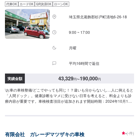
代車OK
カードOK
QR決済OK
ローンOK
埼玉県北葛飾郡杉戸町清地6-26-18
9:00 ~ 17:00
月曜
平均16時間で返信
43,329
190,000
実績金額
円
〜
円
\お車の車検整備/どこでやっても同じ！？違いも分からないし…人に例えると
「人間ドック」。健康診断をマメに受けない日常を考えると、料金よりも診
療内容が重要です。車検検査項目が追加されます開始時期：2024年10月1
日〜自動ブレーキや駐車支援システムなど、自動技術の発展とともに便利に
なった電子制御機能の安全・安定を図る検査項目が追加となります。センサ
ー搭載のお車に乗られているオーナー様、当店では法律改定前でもお客様の
安全を考えて、適切なご提案をさせていただいております。<私たちからみな
さまへ>〜今ある車を大切に〜埼玉県北葛飾郡杉戸町の株式会社杉戸自動車人
-
(-件)
有限会社 ガレーヂマツザキの車検
とクルマを大切にサポート。新車から数えて1回目の車検であれば「金額重