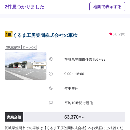
2件見つかりました
地図で表示する
1位
5.0
(2件)
くるま工房笠間株式会社の車検
QR決済OK
ローンOK
茨城県笠間市住吉1567-33
9:00 ~ 18:00
年中無休
平均10時間で返信
63,370
実績金額
円
〜
茨城県笠間市での車検は【くるま工房笠間株式会社】へお気軽にご相談くだ