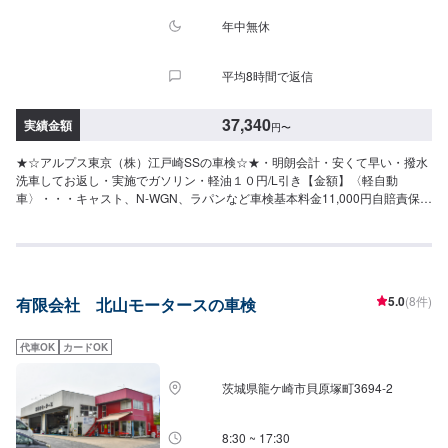
年中無休
平均8時間で返信
37,340
実績金額
円
〜
★☆アルプス東京（株）江戸崎SSの車検☆★・明朗会計・安くて早い・撥水
洗車してお返し・実施でガソリン・軽油１０円/L引き【金額】〈軽自動
車〉・・・キャスト、N-WGN、ラパンなど車検基本料金11,000円自賠責保険
17,540円重量税6,600円印紙代2,200
円–––––––––––––––––––––––––––––––––合計37,340円〈小型自動車
（1.0ｔ以下）〉・・・パッソ、ミラージュなど車検基本料金11,000円自賠責
保険17,650円重量税16,400円印紙代2,200
円–––––––––––––––––––––––––––––––––合計47,250円〈中型自動車
5.0
(8件)
有限会社 北山モータースの車検
（1.0〜1.5ｔ）〉・・・カローラ、ノート、CX3-など車検基本料金11,000円
自賠責保険17,650円重量税24,600円印紙代※2,200
円–––––––––––––––––––––––––––––––––合計55,450円（※3ナンバーは印
代車OK
カードOK
紙代が2,300円となります）〈大型自動車（1.5〜2.0ｔ）〉・・・RAV4、レ
ヴォーグ、ステップワゴンなど車検基本料金11,000円自賠責保険17,650円重
茨城県龍ケ崎市貝原塚町3694-2
量税32,800円印紙代2,300円–––––––––––––––––––––––––––––––––合計
63,750円【上記料金に以下のコースも追加して利用可能です】●セーフティ
ーコース（＋6,600円）①ブレーキオイル交換②タイヤローテーション●パー
8:30 ~ 17:30