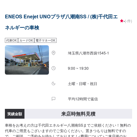
追加整備費用4ナンバー:63,630円～別途追加整備費用
ENEOS Enejet UNOプラザ八潮南SS / (株)千代田エ
-
(-件)
ネルギーの車検
代車OK
カードOK
電子マネーOK
埼玉県八潮市西袋1545-1
9:00 ~ 19:30
土曜・日曜・祝日
平均12時間で返信
来店時無料見積
実績金額
車検をお考えの方は千代田エネルギー八潮南SSまでご依頼ください！無料の
代車のご用意もございますのでご安心ください。置きつもりは無料ですの
で、ご相談、ご予約をお待ちしております！<費用について>ご来店後のお見