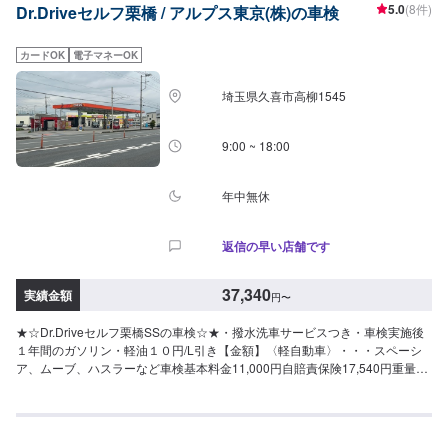
5.0
(8件)
Dr.Driveセルフ栗橋 / アルプス東京(株)の車検
料：11,000円自賠責保険：17,650円重量税：16,400円印紙代：2,200円-------
---------------------------------合計：47,250円【中型自動車】ノート,カローラ,アク
セラ等(1.0t-1.5t以下)車検基本料：11,000円自賠責保険：17,650円重量税：
カードOK
電子マネーOK
24,600円印紙代：2,200円----------------------------------------合計：55,450円【大
型自動車】オデッセイ,セレナ,クラウン等(1.5t-2.0t以下)車検基本料：11,000
埼玉県久喜市高柳1545
円自賠責保険：17,650円重量税：32,800円印紙代：2,300円-----------------------
-----------------合計：63,750円【さらに安心をプラスしたい方へ】[セーフティ
コース]6,600円1.ブレーキオイル交換2.タイヤローテーション[パーフェクト
9:00 ~ 18:00
コース]軽自動車：31,900円小型車：33,900円中型車：36,900円大型車：
38,900円1.ブレーキオイル交換2.タイヤローテーション3.ATF・CVTF交換4.
エンジンオイル交換(当社指定オイル5Lまで)5.フラッシング6.オイルエレメン
年中無休
ト7.エアコンクリーニング(真空引き・ガス補充・オイル補充)【代車利用料
金】2,200円＋燃料代実費を頂戴しております。代車をご希望の際は、予約の
返信の早い店舗です
希望欄をご選択ください。
37,340
実績金額
円
〜
★☆Dr.Driveセルフ栗橋SSの車検☆★・撥水洗車サービスつき・車検実施後
１年間のガソリン・軽油１０円/L引き【金額】〈軽自動車〉・・・スペーシ
ア、ムーブ、ハスラーなど車検基本料金11,000円自賠責保険17,540円重量税
6,600円印紙代2,200円–––––––––––––––––––––––––––––––––合計37,340
円〈小型自動車（1.0ｔ以下）〉・・・パッソ、イグニスなど車検基本料金
11,000円自賠責保険17,650円重量税16,400円印紙代2,200
円–––––––––––––––––––––––––––––––––合計47,250円〈中型自動車