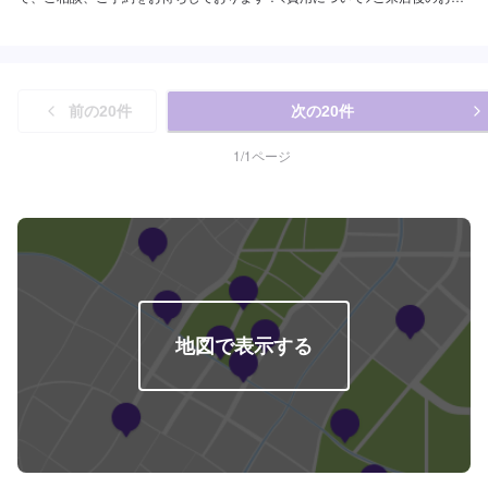
積もりとなります。
前の
20
件
次の
20
件
1
/
1
ページ
地図で表示する