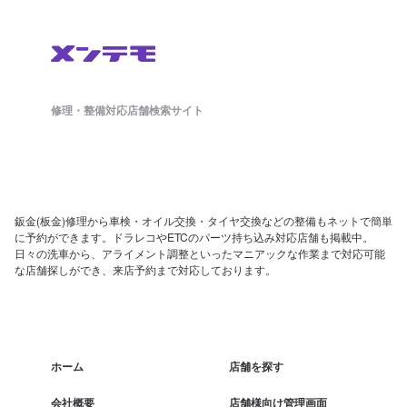
修理・整備対応店舗検索サイト
鈑金(板金)修理から車検・オイル交換・タイヤ交換などの整備もネットで簡単
に予約ができます。ドラレコやETCのパーツ持ち込み対応店舗も掲載中。
日々の洗車から、アライメント調整といったマニアックな作業まで対応可能
な店舗探しができ、来店予約まで対応しております。
ホーム
店舗を探す
会社概要
店舗様向け管理画面