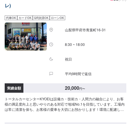
車《代車について》修理・メンテナンス期間中は代車を無料で手配しており
レ)
ます。※ガソリン代はお客様にご負担いただきます。※写真は見本です。状態
や車種などにより金額が変わりますので、予めご了承ください。【定休日・
営業時間】定休日：日曜日、祝日営業時間：9:00~18:00
代車OK
カードOK
QR決済OK
ローンOK
山梨県甲府市青葉町16-31
8:30 ~ 18:00
祝日
平均9時間で返信
20,000
実績金額
円
〜
トータルカーセンターKYOEIは設備カ・技術カ・人間力の融合により、お客
様の満足度向上と思いやりのある対応で地域No.1を目指しています。工場内
は常に清潔を保ち、お客様の愛車を大切にお預かりします！環境に配慮した
塗装室、フレーム修正機でミリ単位まで修理が可能になっています。さらに
は低電圧取扱者のいる工場ですので、ハイブリッド車の修理もお任せくださ
い！-----納期について-----納期は通常2日～5日程度で納車となります。納期は
前後する場合がございます。予め、ご了承ください。-----パーツ持ち込みにつ