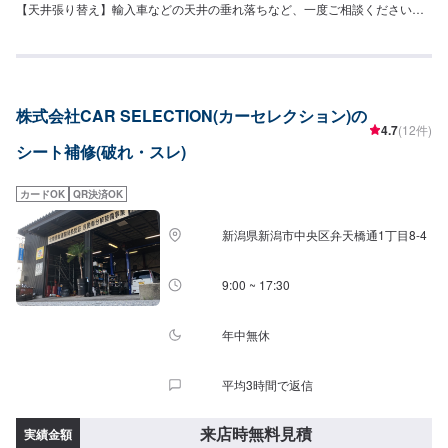
【天井張り替え】輸入車などの天井の垂れ落ちなど、一度ご相談ください！
[価格]工賃(材料費込み)：36,500円~
株式会社CAR SELECTION(カーセレクション)の
4.7
(12件)
シート補修(破れ・スレ)
カードOK
QR決済OK
新潟県新潟市中央区弁天橋通1丁目8-4
9:00 ~ 17:30
年中無休
平均3時間で返信
来店時無料見積
実績金額