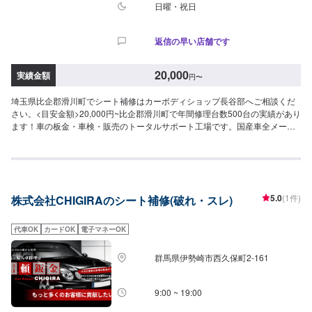
日曜・祝日
返信の早い店舗です
20,000
実績金額
円
〜
埼玉県比企郡滑川町でシート補修はカーボディショップ長谷部へご相談くだ
さい。<目安金額>20,000円~比企郡滑川町で年間修理台数500台の実績があり
ます！車の板金・車検・販売のトータルサポート工場です。国産車全メーカ
ーの修理に対応しておりますので「他のお店では断られてしまった…」とい
う方はお気軽にご相談ください！各保険会社の指定修理工場にもなっている
ので保険修理のご相談もお待ちしております。
5.0
(1件)
株式会社CHIGIRAのシート補修(破れ・スレ)
代車OK
カードOK
電子マネーOK
群馬県伊勢崎市西久保町2-161
9:00 ~ 19:00