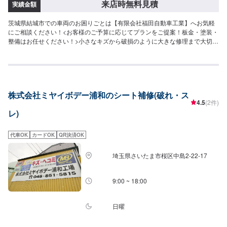
来店時無料見積
実績金額
茨城県結城市での車両のお困りごとは【有限会社福田自動車工業】へお気軽
にご相談ください！<お客様のご予算に応じてプランをご提案！板金・塗装・
整備はお任せください！>小さなキズから破損のように大きな修理まで大切な
お車の鈑金は福田自動車にお任せ下さい。福田自動車では、キズや破損状況
に合わせて最適な修理方法をご提案します。お客様のご要望・ご予算をお聞
きし、最適な施工方法をご提案しますので、お気軽にお問い合わせ下さい。
【1】オファーにてお問い合わせ【2】お見積り【3】お見積りにご納得いた
だければ作業開始【4】仕上がり次第納車-----納期について-----納期は通常2日
株式会社ミヤイボデー浦和のシート補修(破れ・ス
～3日程度で納車となります。(要相談)納期は前後する場合がございます。予
4.5
(2件)
めご了承ください。-----代車について-----代車をご用意しています。お車の作
レ)
業中は代車をご利用ください。※代車の燃料代はお客様にご負担いただいてお
ります。-----ご来店時の注意、受付方法-----入庫の際はお気をつけてお越しく
ださい。駐車スペースは事務所前の空いているスペースに駐車してくださ
代車OK
カードOK
QR決済OK
い。受付はスタッフへ「メンテモで予約しました」とお伝えください。ご案
内いたします。【定休日・営業時間】定休日：日曜、祝日営業時間：
埼玉県さいたま市桜区中島2-22-17
8:00~18:00
9:00 ~ 18:00
日曜