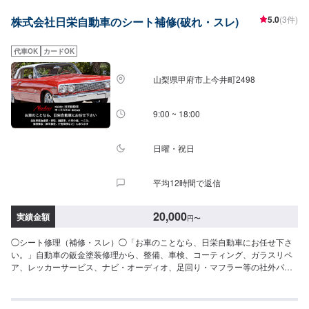
いて-----パーツの持ち込みは不可となっております。ご了承ください。-----代
5.0
(3件)
株式会社日栄自動車のシート補修(破れ・スレ)
車について-----無料の代車をご用意しています。お車の作業中は代車をご利用
ください。※代車の燃料代はお客様にご負担いただいております。-----ご来店
時の注意、受付方法-----県道22号から青葉町交差点を南に曲がり、200ｍ直進
代車OK
カードOK
その後右折すると前方右側20ｍの位置にございます。入庫の際はお気をつけ
てお越しください。駐車スペースは事務所前の空いているスペースに駐車し
山梨県甲府市上今井町2498
てください。受付はスタッフへ「メンテモで予約しました」とお伝えくださ
い。ご案内いたします。-----ご利用可能なお支払い方法------現金-ローン-クレ
ジットカード（VISA・Mastercard・JCB・AmericanExpress・Diners）
9:00 ~ 18:00
日曜・祝日
平均12時間で返信
20,000
実績金額
円
〜
◯シート修理（補修・スレ）◯「お車のことなら、日栄自動車にお任せ下さ
い。」自動車の鈑金塗装修理から、整備、車検、コーティング、ガラスリペ
ア、レッカーサービス、ナビ・オーディオ、足回り・マフラー等の社外パー
ツ取り付けまで、自動車の事は何でもお任せ下さい！自動車鈑金塗装・修
理、国産車、外車の傷、へこみ、保険事故（車両保険、対物保険など）も承
ります。こすり傷、へこみ、クリア剥げを鈑金で修理いたします。--------------