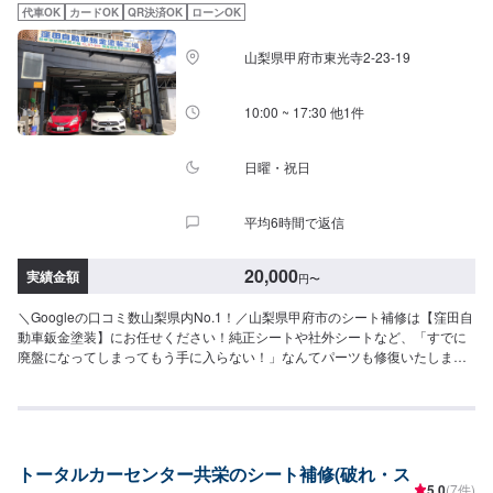
代車OK
カードOK
QR決済OK
ローンOK
山梨県甲府市東光寺2-23-19
10:00 ~ 17:30 他1件
日曜・祝日
平均6時間で返信
20,000
実績金額
円
〜
＼Googleの口コミ数山梨県内No.1！／山梨県甲府市のシート補修は【窪田自
動車鈑金塗装】にお任せください！純正シートや社外シートなど、「すでに
廃盤になってしまってもう手に入らない！」なんてパーツも修復いたしま
す。まずはご予約の上ご来店くださいませ！当店では分かりづらい修理費用
をわかりやすくご説明し、納得の行く修理を行っていけるよう心がけており
ます。また、スタッフの知識・技術の教育にも力を入れておりますので、お
客様の疑問や不安にご納得いただくまでご説明いたします。ぜひお客様の大
切なお車を私たちにお任せください。【1】オファーにてお問い合わせ【2】
トータルカーセンター共栄のシート補修(破れ・ス
お見積り【3】お見積りにご納得いただければ作業開始【4】仕上がり次第納
5.0
(7件)