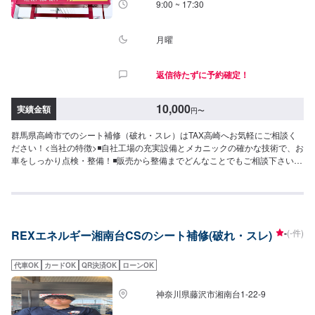
9:00 ~ 17:30
月曜
返信待たずに予約確定！
10,000
実績金額
円
〜
群馬県高崎市でのシート補修（破れ・スレ）はTAX高崎へお気軽にご相談く
ださい！<当社の特徴>◾自社工場の充実設備とメカニックの確かな技術で、お
車をしっかり点検・整備！◾販売から整備までどんなことでもご相談下さい！
◾24時間対応の無料コールセンターを完備。おクルマのトラブルにいつでも対
応いたします！<お客様のご予算やご希望の時間に応じてプランをご提案！
>★安く済ませたい…★時間があまり取れない…★車が動かなくなってしまっ
た…などのご相談もお気軽にどうぞ！【1】オファーにてお問い合わせ【2】
お見積り【3】お見積りにご納得いただければ作業開始【4】仕上がり次第納
-
(-件)
REXエネルギー湘南台CSのシート補修(破れ・スレ)
車-----納期について-----納期は通常2日～3日程度で納車となります。(要相談)
納期は前後する場合がございます。予めご了承ください。-----代車について---
--無料の代車をご用意しています。お車の作業中は代車をご利用ください。※
代車OK
カードOK
QR決済OK
ローンOK
代車の燃料代はお客様にご負担いただいております。-----ご来店時の注意、受
付方法-----入庫の際はお気をつけてお越しください。駐車スペースは事務所前
神奈川県藤沢市湘南台1-22-9
の空いているスペースに駐車してください。受付はスタッフへ「メンテモで
予約しました」とお伝えください。ご案内いたします。【定休日・営業時