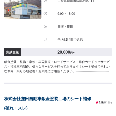
山梨県都留市法能2490-11
9:00 ~ 18:00
日曜・祝日
平均12時間で返信
20,000
実績金額
円
〜
鈑金塗装・整備・車検・車両販売・ロードサービス・総合カードックサービ
ス・福祉車両制作、様々なサービスを行っております！シート補修できれい
な車内！乗り心地改善！お気軽にご相談ください。-----------------------------------
---------------【1】オファーにてお問い合わせ【2】お見積り【3】お見積りに
ご納得いただければ作業開始【4】仕上がり次第納車〇納期について〇通常２
～３日程度で納車いたします。車種や状態により納期が前後する場合がござ
います。予め、ご了承ください。【定休日・営業時間】定休日：日曜日、祝
日営業時間：平日9:00~19:00、土曜日9:00~18:00
株式会社窪田自動車鈑金塗装工場のシート補修
4.9
(61件)
(破れ・スレ)