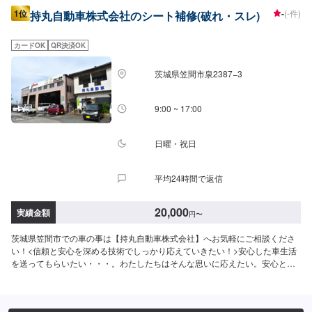
1位
-
(-件)
持丸自動車株式会社のシート補修(破れ・スレ)
カードOK
QR決済OK
茨城県笠間市泉2387−3
9:00 ~ 17:00
日曜・祝日
平均24時間で返信
20,000
実績金額
円
〜
茨城県笠間市での車の事は【持丸自動車株式会社】へお気軽にご相談くださ
い！<信頼と安心を深める技術でしっかり応えていきたい！>安心した車生活
を送ってもらいたい・・・。わたしたちはそんな思いに応えたい。安心と
「快適な空間」を願うあなたのために、整備・修理をご提案していきます。
私たちの仕事は、お客様からいただいた「信頼」という目に見えない絆で繋
がっています。なぜならお客様には、仕事の内容のほとんどは見えないもの