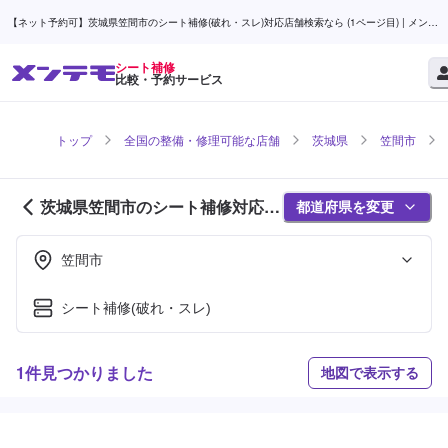
【ネット予約可】茨城県笠間市のシート補修(破れ・スレ)対応店舗検索なら (1ページ目) | メンテ
モ
シート補修
比較・予約サービス
トップ
全国の整備・修理可能な店舗
茨城県
笠間市
茨城県笠間市のシート補修対応店
都道府県を変更
舗紹介 (1ページ目)
笠間市
シート補修(破れ・スレ)
1件見つかりました
地図で表示する