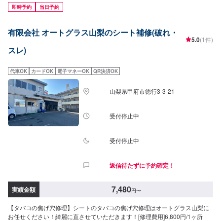
------------------------------------【1】オファーにてお問い合わせ【2】お見積り
即時予約
当日予約
【3】お見積りにご納得いただければ作業開始【4】仕上がり次第納車◯代車
について◯作業中は代車をご利用ください。燃料代はお客様にご負担頂いて
有限会社 オートグラス山梨のシート補修(破れ・
おります。【定休日・営業時間】定休日：日曜日、祝日営業時間：
5.0
(1件)
9:00~18:00
スレ)
代車OK
カードOK
電子マネーOK
QR決済OK
山梨県甲府市徳行3-3-21
受付停止中
受付停止中
返信待たずに予約確定！
7,480
実績金額
円
〜
【タバコの焦げ穴修理】シートのタバコの焦げ穴修理はオートグラス山梨に
お任せください！綺麗に直させていただきます！[修理費用]6,800円/1ヶ所