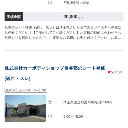
平均3時間で返信
20,000
実績金額
円
〜
お車のシート補修（破れ・スレ）は埼玉県さいたま市のミヤイボデー浦和に
お任せください！【ご安心してご相談ください】お客様の目的に合わせたお
見積もりを提出しますので、ご要望をお気軽にお申し付けください。お車を
お預かりして、独自の判断で整備・修理をするようなことは一切ございませ
ん。お客様お一人おひとりのカーライフに合わせた細かいお見積もりを作成
いたします。お車のことでご不明な点や、不安な点はしっかり伺い、丁寧に
説明させていただきますので、ご安心してご相談ください。【ご注意】必ず
ご確認ください。素材やメーカー、状態などによって対応できかねる場合も
株式会社カーボディショップ長谷部のシート補修
ございます。オファーをいただいた後、ご入庫いただき、実車確認を経てお
5.0
(1件)
見積もりや作業の可否をお伝えいたします。お気軽にご相談ください。【作
(破れ・スレ)
業の流れ】【1】お問い合わせ【2】車の確認・お見積もりの作成【3】車の
お預かり【4】修理開始【5】修理終了・お支払い【6】アフターサポート
【代車について】作業中にお車が必要なお客様には、代車をお出しすること
代車OK
カードOK
ローンOK
もできますので事前にご相談ください。代車は、ご希望の車種がお選びいた
だけ、ほぼすべてにETC、ナビが付いております。※代車の燃料代はお客様に
埼玉県比企郡滑川町福田1169-2
ご負担いただいております。【定休日・営業時間】定休日：不定休日曜日は
お問い合わせください。営業時間：9:00~18:00
9:00 ~ 18:00