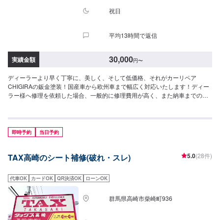
祝日
平均13時間で返信
30,000
実績金額
円
〜
ディーラーより早く丁寧に、美しく、そして低価格、それがカーリペア
CHIGIRAの鈑金塗装！国産車から欧州車まで幅広く対応いたします！ディー
ラー様へ修理を依頼した場合、一般的に修理費用が高く、また納車までの時
間がかかるといった声がよく聞かれます。それはディーラー様が直接直すわ
けではなく、外部の下請け工場へ修理を委託し、基本的には不具合箇所の修
理を部品交換で対応してしまうから。私たちなら自社工場で即施工し、でき
るだけ部品交換をせず、修理対応いたします。私達は鈑金塗装のプロフェッ
即時予約
当日予約
ショナルです。大切なお車はぜひ、カーリペアCHIGIRAにおまかせくださ
い！--------------------------------------------------【1】オファーにてお問い合わせ
5.0
(28件)
TAX高崎のシート補修(破れ・スレ)
【2】お見積り【3】お見積りにご納得いただければ作業開始【4】仕上がり
次第納車□納期について□通常1週間程度で納車いたします。車種や状態によ
り納期が前後する場合がございます。予め、ご了承ください。□代車について
代車OK
カードOK
QR決済OK
ローンOK
□作業中は無料の代車をご利用ください。※燃料代は、お客様負担となってお
ります。予め、ご了承ください。□パーツ持ち込みについて□パーツの持ち込
群馬県高崎市柴崎町936
み可能です。オファーの際に持ち込みパーツの詳細をご入力ください。【定
休日・営業時間】定休日：祝日営業時間：9:00~19:00