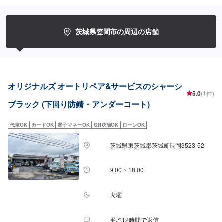
す。修理後に永久保証書を発行させて頂いております。お客様がそのお車を
乗っている間は保証します。◾土・日・祝も営業してるのでお客様がお休みで
も見積・修理ができます！お客様のご要望に併せて中古部品も準備できるの
でなんていっても低価格です。<お客様のご予算やご希望の時間に応じてプラ
茨城県笠間市の周辺の店舗
ンをご提案！>★お安く済ませたい…★お時間があまり取れない…などのご相
談もお気軽にどうぞ！【1】オファーにてお問い合わせ【2】お見積り【3】
お見積りにご納得いただければ作業開始【4】仕上がり次第納車-----納期につ
いて-----納期は通常2日～3日程度で納車となります。(要相談)納期は前後する
場合がございます。予めご了承ください。-----代車について-----代車をご用意
しています。お車の作業中は代車をご利用ください。※代車の燃料代はお客様
オリジナルズ オートリペア&サービスのシャーシ
にご負担いただいております。-----ご来店時の注意、受付方法-----入庫の際は
5.0
(1件)
お気をつけてお越しください。駐車スペースは事務所前の空いているスペー
ブラック (下回り防錆・アンダーコート)
スに駐車してください。受付はスタッフへ「メンテモで予約しました」とお
伝えください。ご案内いたします。【定休日・営業時間】定休日：年中無休
代車OK
カードOK
電子マネーOK
QR決済OK
ローンOK
（大型連休のみ休み）営業時間：9:00~18:00
茨城県東茨城郡茨城町長岡3523-52
9:00 ~ 18:00
火曜
平均12時間で返信