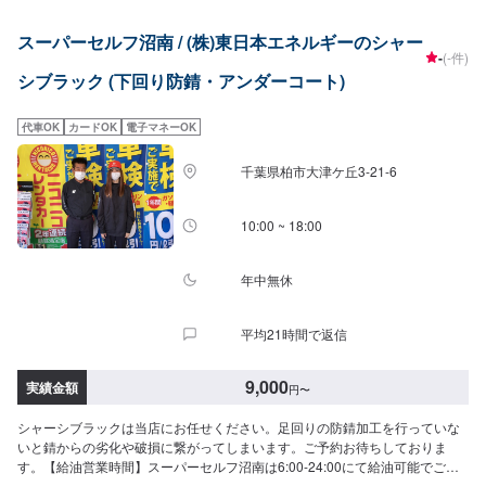
50年以上この地でお店を営業させていただいております。チェーン店への加
盟、地元の皆様の支えでここまで1歩ずつ成長をさせて頂きました。これから
スーパーセルフ沼南 / (株)東日本エネルギーのシャー
もお客様に笑顔を届けられるよう、新しいお店のオープンも進んでおりま
-
(-件)
す。
シブラック (下回り防錆・アンダーコート)
代車OK
カードOK
電子マネーOK
千葉県柏市大津ケ丘3-21-6
10:00 ~ 18:00
年中無休
平均21時間で返信
9,000
実績金額
円
〜
シャーシブラックは当店にお任せください。足回りの防錆加工を行っていな
いと錆からの劣化や破損に繋がってしまいます。ご予約お待ちしておりま
す。【給油営業時間】スーパーセルフ沼南は6:00-24:00にて給油可能でござ
います。