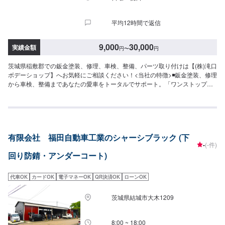
さい。ご案内いたします。【定休日・営業時間】定休日：火曜日、第二第四
月曜日営業時間：9:00~18:00
平均12時間で返信
9,000
30,000
実績金額
円
〜
円
茨城県稲敷郡での鈑金塗装、修理、車検、整備、パーツ取り付けは【(株)滝口
ボデーショップ】へお気軽にご相談ください！<当社の特徴>◾鈑金塗装、修理
から車検、整備まであなたの愛車をトータルでサポート。「ワンストップ」
対応が『滝口ボデーショップ』の最大の強み。幅広いサービスメニューで、
どんな内容のご相談もトータルで承ります。車種を問わず、お車の事ならな
んでもお問い合わせください。◾プロの熟練の技が納得の仕上がりをお約束。
鈑金塗装のプロフェッショナルたちが、その持てる力の最大限を、お客様の
愛車に注ぎます。ディーラーと比べても遜色ない技術力から生まれる修理品
有限会社 福田自動車工業のシャーシブラック (下
質への絶対の自信。とにかく安心してお任せください。<ご希望と条件に応じ
-
(-件)
たパーソナルメニューを提案！>「技術的なクオリティの提供はもちろん、お
回り防錆・アンダーコート)
客様目線での最善のメニューと車輌価値をできる限り下げない処理をいかに
提案できるか。」それが「サービス業」としてのプライド。お客様それぞれ
のニーズや条件に確実に応えることにこだわります。【1】オファーにてお問
代車OK
カードOK
電子マネーOK
QR決済OK
ローンOK
い合わせ【2】お見積り【3】お見積りにご納得いただければ作業開始【4】
仕上がり次第納車-----納期について-----納期は通常1日～2日程度で納車となり
茨城県結城市大木1209
ます。(要相談)納期は前後する場合がございます。予めご了承ください。-----
ご来店時の注意、受付方法-----入庫の際はお気をつけてお越しください。駐車
スペースは事務所前の空いているスペースに駐車してください。受付はスタ
8:00 ~ 18:00