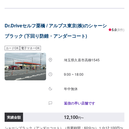
Dr.Driveセルフ栗橋 / アルプス東京(株)のシャーシ
5.0
(8件)
ブラック (下回り防錆・アンダーコート)
カードOK
電子マネーOK
埼玉県久喜市高柳1545
9:00 ~ 18:00
年中無休
返信の早い店舗です
12,100
実績金額
円
〜
シャーシブラック（アンダーコート）（所要時間：60分〜）１台12,100円〜