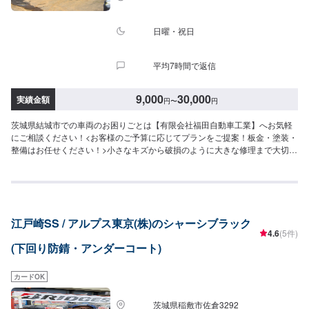
ッフへ「メンテモで予約しました」とお伝えください。ご案内いたします。
【定休日・営業時間】定休日：日曜日祝日第二土曜日営業時間：8:30~17:30
日曜・祝日
平均7時間で返信
9,000
30,000
実績金額
円
〜
円
茨城県結城市での車両のお困りごとは【有限会社福田自動車工業】へお気軽
にご相談ください！<お客様のご予算に応じてプランをご提案！板金・塗装・
整備はお任せください！>小さなキズから破損のように大きな修理まで大切な
お車の鈑金は福田自動車にお任せ下さい。福田自動車では、キズや破損状況
に合わせて最適な修理方法をご提案します。お客様のご要望・ご予算をお聞
きし、最適な施工方法をご提案しますので、お気軽にお問い合わせ下さい。
【1】オファーにてお問い合わせ【2】お見積り【3】お見積りにご納得いた
だければ作業開始【4】仕上がり次第納車-----納期について-----納期は通常1日
江戸崎SS / アルプス東京(株)のシャーシブラック
～2日程度で納車となります。(要相談)納期は前後する場合がございます。予
4.6
(5件)
めご了承ください。-----代車について-----代車をご用意しています。お車の作
(下回り防錆・アンダーコート)
業中は代車をご利用ください。※代車の燃料代はお客様にご負担いただいてお
ります。-----ご来店時の注意、受付方法-----入庫の際はお気をつけてお越しく
ださい。駐車スペースは事務所前の空いているスペースに駐車してくださ
カードOK
い。受付はスタッフへ「メンテモで予約しました」とお伝えください。ご案
内いたします。【定休日・営業時間】定休日：日曜、祝日営業時間：
茨城県稲敷市佐倉3292