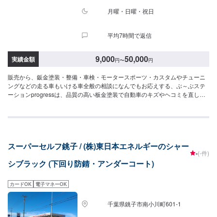
ります。旗竿地の為、分かりにくい場合がございます。ご不明な場合はお電
話いただければと思います。入庫の際はお気をつけてお越しください。駐車
月曜・日曜・祝日
スペースは事務所前の空いているスペースに駐車してください。受付はスタ
ッフへ「メンテモで予約しました」とお伝えください。ご案内いたします。
平均7時間で返信
【定休日・営業時間】定休日：日曜日、祝日営業時間：9:00~18:00
9,000
50,000
実績金額
円
〜
円
販売から、鈑金塗装・整備・車検・モータースポーツ・カスタムやチューニ
ングなどの走る車もいける車全般の相談になんでもお応えする、ぶ～ぶステ
ーションprogressは、品質の高い板金塗装で自動車のキズやヘコミを直しま
す。プロフェッショナルな技術と知識を持ったスタッフが、お客様の安全を
守るため、定期点検を実施しております。車検のお見積りは無料で行います
ので、お気軽にお問い合わせください。ブレーキパッドの交換や車内のクリ
ーニングまで、幅広いサービスを手掛けております。太田の地域密着で、ア
フターフォローにも素早く対応します。お客様に喜んでいただける的確なア
スーパーセルフ銚子 / (株)東日本エネルギーのシャー
ドバイスを心掛けております。--------------------------------------------------【1】オ
-
(-件)
ファーにてお問い合わせ【2】お見積り【3】お見積りにご納得いただければ
シブラック (下回り防錆・アンダーコート)
作業開始【4】仕上がり次第納車-----納期について-----納期は通常1日～2日程
度で納車となります。納期は前後する場合がございます。予め、ご了承くだ
さい。-----代車について-----無料の代車をご用意しています。お車の作業中は
カードOK
電子マネーOK
代車をご利用ください。※代車の燃料代はお客様にご負担いただいておりま
す。-----ご来店時の注意、受付方法-----当工場は太田桐生インターチェンジか
千葉県銚子市南小川町601-1
ら５分入庫の際はお気をつけてお越しください。駐車スペースは工場前の空
いているスペースに駐車してください。受付はスタッフへ「メンテモで予約