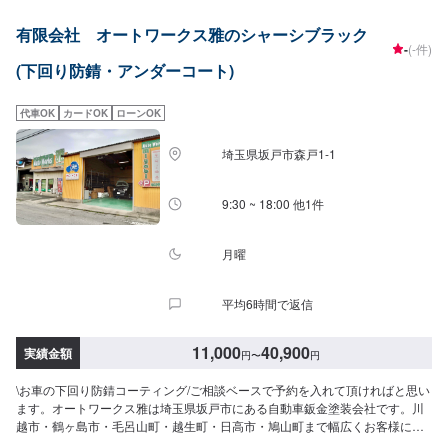
有限会社 オートワークス雅のシャーシブラック
-
(-件)
(下回り防錆・アンダーコート)
代車OK
カードOK
ローンOK
埼玉県坂戸市森戸1-1
9:30 ~ 18:00 他1件
月曜
平均6時間で返信
11,000
40,900
実績金額
円
〜
円
\お車の下回り防錆コーティング/ご相談ベースで予約を入れて頂ければと思い
ます。オートワークス雅は埼玉県坂戸市にある自動車鈑金塗装会社です。川
越市・鶴ヶ島市・毛呂山町・越生町・日高市・鳩山町まで幅広くお客様にご
利用頂いています。<目安金額>11,000円~-----------------------------------------------