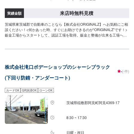
来店時無料見積
実績金額
茨城県東茨城郡で自動車のことなら【株式会社ORIGINALZ】へお気軽にご相
談ください！<何かあった時、すぐにお助けできるのが“ORIGINALZ”です！>
鈑金工場からスタートして、認証工場を取得。鈑金と整備が出来る工場へと
変わりました。全ては【笑顔の為に】をモットーにしており、お客様のご相
談は絶対に妥協をしないプロの自信と技術で全力で対応させていただきま
す。信頼と安心をお届けし、最後には笑顔になっていただけるよう努めま
す。今現在も特定整備工場として、ブレーキサポートのエーミングなどの技
術向上を目指しております。そこから、新車のエブリイやジムニーなどのカ
株式会社滝口ボデーショップのシャーシブラック
スタムなどにも力を入れ、工場での一貫作業として今までのノウハウを生か
-
(-件)
しております。当店はただ車を修理したり販売するだけでなく、お客様に何
(下回り防錆・アンダーコート)
かあった時にすぐに駆け付け、相談に乗り、対応から解決まで導くことがで
きるお店です。更にトータルサービスを提供することが可能ですので、「車
の身近な相談役」として、お困りの際はお気軽にご相談ください。【1】オフ
カードOK
QR決済OK
ローンOK
ァーにてお問い合わせ【2】お見積り【3】お見積りにご納得いただければ作
業開始【4】仕上がり次第納車-----納期について-----納期は通常1日～2日程度
茨城県稲敷郡阿見町阿見4369-17
で納車となります。(要相談)納期は前後する場合がございます。予めご了承く
ださい。-----代車について-----代車をご用意しています。お車の作業中は代車
をご利用ください。※代車の燃料代はお客様にご負担いただいております。---
8:30 ~ 17:30
--ご来店時の注意、受付方法-----お客様をお待たせしないために、お越しの際
は一度お電話いただけますよう願います。ご来店時にはお客様用駐車場にお
停めください。受付はスタッフへ「メンテモで予約しました」とお伝えくだ
日曜・祝日