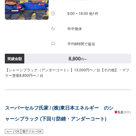
8:00~18:00
9:00 ~ 16:00 他1件
年中無休
平均8時間で返信
8,800
実績金額
円
〜
【シャーシブラック（アンダーコート）】13,000円〜／台【その他】・マフ
ラー塗装8,800円〜／台
スーパーセルフ氏家 / (株)東日本エネルギー のシ
5.0
(8件)
ャーシブラック (下回り防錆・アンダーコート)
カードOK
電子マネーOK