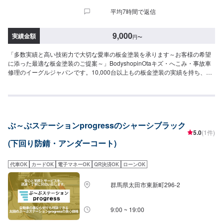
平均7時間で返信
9,000
実績金額
円
〜
「多数実績と高い技術力で大切な愛車の板金塗装を承ります～お客様の希望
に添った最適な板金塗装のご提案～」BodyshopinOtaキズ・へこみ・事故車
修理のイーグルジャパンです。10,000台以上もの板金塗装の実績を持ち、太
田市や太田市周辺の多くのお客様のお車の修理を行い、多くのお客様から感
謝とお喜びの声を頂いております。ご依頼を受けたお車は、1台1台それぞれ
にお客様の大切な思い出を乗せた日常を彩る大切な相棒であり、熟練の職人
が一つひとつの工程を丁寧に愛情をもって作業を行っております。お客様の
｢なるべく費用を抑えて修理をしたい｣というご要望に対しても、最大限尊重
ぶ～ぶステーションprogressのシャーシブラック
した上で、長年培った技術力を駆使して最適な方法のご提案をさせていただ
5.0
(1件)
きます。スバル車に関しましては他社様でお断りされる様な内容でも承って
(下回り防錆・アンダーコート)
います。ぜひ、お問い合わせください！--------------------------------------------------
【1】オファーにてお問い合わせ【2】お見積り【3】お見積りにご納得いた
だければ作業開始【4】仕上がり次第納車-----納期について-----納期は通常2~3
代車OK
カードOK
電子マネーOK
QR決済OK
ローンOK
日程度で納車となります。納期は前後する場合がございます。予め、ご了承
ください。-----パーツ持ち込みについて-----パーツの持ち込み可能です。オフ
群馬県太田市東新町296-2
ァーにて詳細をお願い致します。-----代車について-----無料の代車をご用意し
ています。お車の作業中は代車をご利用ください。※代車の燃料代はお客様に
ご負担いただいております。-----ご来店時の注意、受付方法-----当工場は竹の
9:00 ~ 19:00
くら様を過ぎ左手にMMM様の看板がある所を右折していただければ工場があ