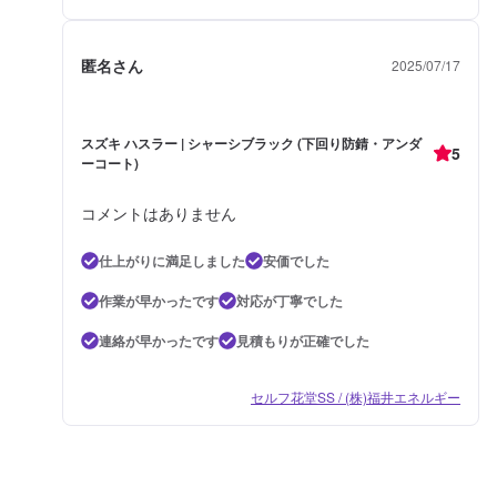
匿名さん
2025/07/17
スズキ ハスラー | シャーシブラック (下回り防錆・アンダ
5
ーコート)
コメントはありません
仕上がりに満足しました
安価でした
作業が早かったです
対応が丁寧でした
連絡が早かったです
見積もりが正確でした
セルフ花堂SS / (株)福井エネルギー