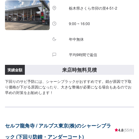
栃木県さくら市卯の里4-51-2
9:00 ~ 16:00
年中無休
平均9時間で返信
来店時無料見積
実績金額
下回りのサビ予防には、シャーシブラックがおすすめです。錆が原因で下取
り価格が下がる原因になったり、大きな整備が必要になる場合もあるのでお
早めの対策をお勧めします！
セルフ龍角寺 / アルプス東京(株)のシャーシブラ
4.8
(55件)
ック (下回り防錆・アンダーコート)