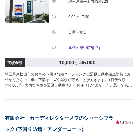
埼玉県東松山市柏崎223
9:00 ~ 17:30
日曜・祝日
返信の早い店舗です
10,000
35,000
実績金額
円
〜
円
埼玉県東松山市のお車の下回り防錆コーティングは栗原自動車鈑金塗装にお
任せください！車の下部をキズや錆から守ることができます。<目安金額
>10,000円~大切なお車を栗原自動車さんへお任せしてよかったと思ってもら
えるよう「親切・丁寧・誠意」をモットーに日々対応させていただいており
ます。専門の鈑金・塗装では、高い技術で満足な仕上がりを常にご提供でき
るよう研鑽努力し、安心運転のための整備・修理、車をもっと楽しむための
レストアやカスタムなどのサービスもご提供しております。保険代理店業務
にも力を入れ、お客様のカーライフを幅広く支えてまいります。オイル交換
有限会社 カーディレクターメフのシャーシブラ
や車検、タイヤ交換などの基本的な車のメンテナンスも承っておりますので
4.8
(5件)
お困りの際はお気軽にご相談ください！
ック (下回り防錆・アンダーコート)