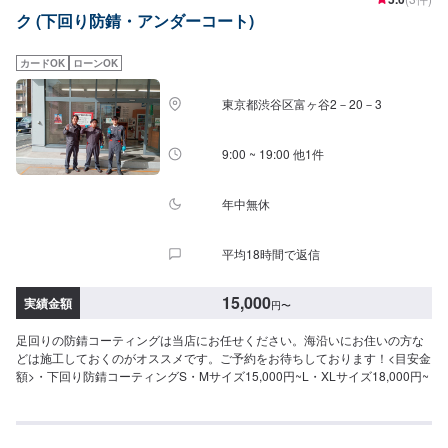
ク (下回り防錆・アンダーコート)
カードOK
ローンOK
東京都渋谷区富ヶ谷2－20－3
9:00 ~ 19:00 他1件
年中無休
平均18時間で返信
15,000
実績金額
円
〜
足回りの防錆コーティングは当店にお任せください。海沿いにお住いの方な
どは施工しておくのがオススメです。ご予約をお待ちしております！<目安金
額>・下回り防錆コーティングS・Mサイズ15,000円~L・XLサイズ18,000円~