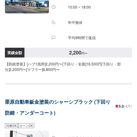
しました」とお伝えください。ご案内いたします。【定休日・営業時間】定
10:00 ~ 18:00
休日：日曜日営業時間：9:00~19:00
年中無休
平均9時間で返信
2,200
実績金額
円
〜
【防錆塗装】[ハブ1箇所]2,200円〜[下回り・全面]16,500円[下回り・部
分]2,200円〜[マフラー]8,800円〜
栗原自動車鈑金塗装のシャーシブラック (下回り
5.0
(4件)
防錆・アンダーコート)
代車OK
ローンOK