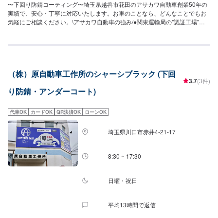
〜下回り防錆コーティング〜埼玉県越谷市花田のアサカワ自動車創業50年の
実績で、安心・丁寧に対応いたします。お車のことなら、どんなことでもお
気軽にご相談ください。\アサカワ自動車の強み/●関東運輸局の"認証工場"国
が指定した車の点検整備や修理を自社で行います。厳しい認定基準をクリア
しているから可能な、安全と安心をお約束します。●ハイブリッド車・電気自
動車の修理に対応アサカワ自動車は、ハイブリット車・電気自動車の取扱工
場です。（労働安全衛生法第59条で規定の『低圧電気取扱特別教育実施工
場』）●最新の設備と有資格者「指定工場」ならではの、最新の設備と国家資
（株）原自動車工作所のシャーシブラック (下回
格を持ったプロのスタッフが、あなたのお車を隅々までチェック、メンテナ
3.7
(3件)
ンスします。\代車について/作業中は代車をお出しすることも可能ですので、
り防錆・アンダーコート)
ご希望の方はお気軽にお申し付けください。※燃料代はお客さま負担となりま
す。\営業時間・定休日/営業時間：8:45～18:00定休日：日曜日
代車OK
カードOK
QR決済OK
ローンOK
埼玉県川口市赤井4-21-17
8:30 ~ 17:30
日曜・祝日
平均13時間で返信