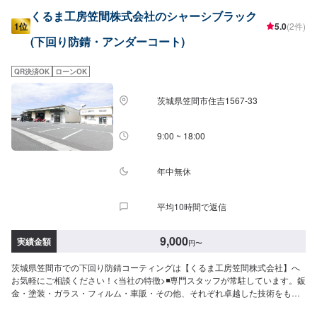
くるま工房笠間株式会社のシャーシブラック
1位
5.0
(2件)
(下回り防錆・アンダーコート)
QR決済OK
ローンOK
茨城県笠間市住吉1567-33
9:00 ~ 18:00
年中無休
平均10時間で返信
9,000
実績金額
円
〜
茨城県笠間市での下回り防錆コーティングは【くるま工房笠間株式会社】へ
お気軽にご相談ください！<当社の特徴>◾専門スタッフが常駐しています。鈑
金・塗装・ガラス・フィルム・車販・その他、それぞれ卓越した技術をもつ
専門スタッフが２人１組で対応いたします。◾万全のアフターケアをいたしま