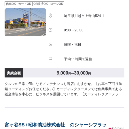
代車OK
カードOK
QR決済OK
ローンOK
埼玉県川越市上寺山524-1
9:00 ~ 20:00
日曜・祝日
平均11時間で返信
9,000
30,000
実績金額
円
〜
円
クルマの日常で気になるメンテナンスも当店におまかせ。【お車の下回り防
錆コーティングお任せください】カーディレクターメフでは創業事業である
鈑金塗装を中心に、ビジネスを展開しています。【カーディレクターメフの
特徴】✔️いかに深く、そして長くお客様と付き合っていけるかを大切に。✔️
自動車販売、車検・点検などお客様のトータルカーライフをサポート。【パ
ーツについて】パーツの持ち込み・ご購入も可能です。ご希望のお客様は車
種情報と、持ち込み・ご購入希望の旨をオファー備考欄にご記載ください。
【代車について】作業中は代車の貸し出しが可能です。※燃料代はお客様負担
富ヶ谷SS / 昭和礦油株式会社 のシャーシブラッ
となります【営業時間・定休日】営業時間:9:00〜20:00定休日
5.0
(3件)