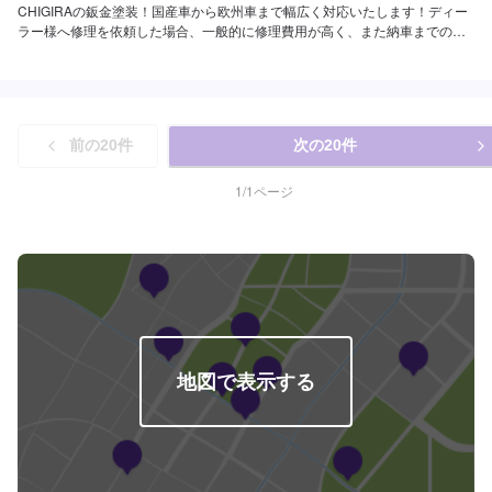
CHIGIRAの鈑金塗装！国産車から欧州車まで幅広く対応いたします！ディー
ラー様へ修理を依頼した場合、一般的に修理費用が高く、また納車までの時
間がかかるといった声がよく聞かれます。それはディーラー様が直接直すわ
けではなく、外部の下請け工場へ修理を委託し、基本的には不具合箇所の修
理を部品交換で対応してしまうから。私たちなら自社工場で即施工し、でき
るだけ部品交換をせず、修理対応いたします。私達は鈑金塗装のプロフェッ
ショナルです。大切なお車はぜひ、カーリペアCHIGIRAにおまかせくださ
前の
20
件
次の
20
件
い！--------------------------------------------------【1】オファーにてお問い合わせ
【2】お見積り【3】お見積りにご納得いただければ作業開始【4】仕上がり
次第納車□納期について□通常2〜3日程度で納車いたします。車種や状態によ
1
/
1
ページ
り納期が前後する場合がございます。予め、ご了承ください。□代車について
□作業中は無料の代車をご利用ください。※燃料代は、お客様負担となってお
ります。予め、ご了承ください。□パーツ持ち込みについて□パーツの持ち込
み可能です。オファーの際に持ち込みパーツの詳細をご入力ください。【定
休日・営業時間】定休日：祝日営業時間：9:00~19:00
地図で表示する