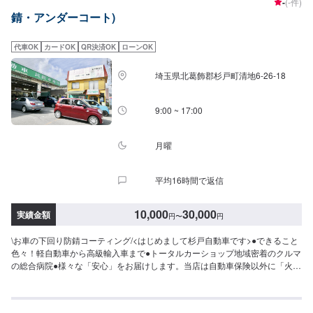
-
(-件)
錆・アンダーコート)
代車OK
カードOK
QR決済OK
ローンOK
埼玉県北葛飾郡杉戸町清地6-26-18
9:00 ~ 17:00
月曜
平均16時間で返信
10,000
30,000
実績金額
円
〜
円
\お車の下回り防錆コーティング/<はじめまして杉戸自動車です>●できること
色々！軽自動車から高級輸入車まで●トータルカーショップ地域密着のクルマ
の総合病院●様々な「安心」をお届けします。当店は自動車保険以外に「火災
保険」「地震保険」「個人賠償責任保険」など、幅広くお客さまの安心を提
供しております。<目安金額>10,000円~他店購入車の対応も、輸入車の対応
も、クルマの購入もいろいろ、説明力も対応力も！1969年に創業して以来、