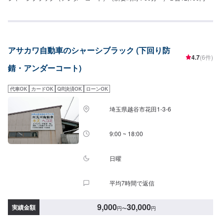
アサカワ自動車のシャーシブラック (下回り防
4.7
(6件)
錆・アンダーコート)
代車OK
カードOK
QR決済OK
ローンOK
埼玉県越谷市花田1-3-6
9:00 ~ 18:00
日曜
平均7時間で返信
9,000
30,000
実績金額
円
〜
円