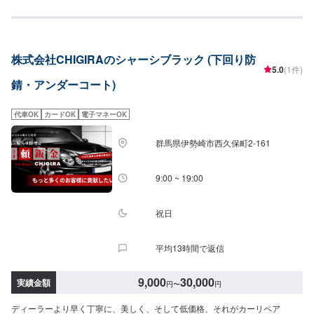
------------埼玉県坂戸市にある自動車板金塗装会社です。大切な愛車を、早
く・安く・綺麗に修理致します。当社は国からの認可を受けた認証工場とな
っておりますのでキズやヘコミから、自走不能な事故車・車検・点検・ドレ
スアップ・保険までお車の事であればなんでも当社におまかせ下さい。各保
株式会社CHIGIRAのシャーシブラック (下回り防
険会社の指定工場にもなっておりますので保険修理もお待ちしております。
5.0
(1件)
錆・アンダーコート)
代車OK
カードOK
電子マネーOK
群馬県伊勢崎市西久保町2-161
9:00 ~ 19:00
祝日
平均13時間で返信
9,000
30,000
実績金額
円
〜
円
ディーラーより早く丁寧に、美しく、そして低価格、それがカーリペア