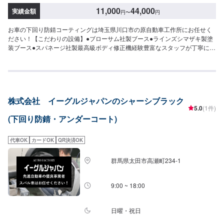
11,000
44,000
実績金額
円
〜
円
お車の下回り防錆コーティングは埼玉県川口市の原自動車工作所にお任せく
ださい！【こだわりの設備】●ブローサム社製ブース●ラインズシマザキ製塗
装ブース●スパネージ社製最高級ボディ修正機経験豊富なスタッフが丁寧に仕
上げます！お客様のお車を最高の仕上がりで納車することが、私たちの美学
です。国産車から輸入車(外車)まで、すべてのお車の対応が可能です！【代車
について】無料代車（無保険時）を24台ご用意しております。燃料代はお客
さま負担となりますので、ご了承ください。【営業時間・定休日】営業時
間：8:30〜17:30定休日：日・祝・第一、第三月曜日
株式会社 イーグルジャパンのシャーシブラック
5.0
(1件)
(下回り防錆・アンダーコート)
代車OK
カードOK
QR決済OK
群馬県太田市高瀬町234-1
9:00 ~ 18:00
日曜・祝日