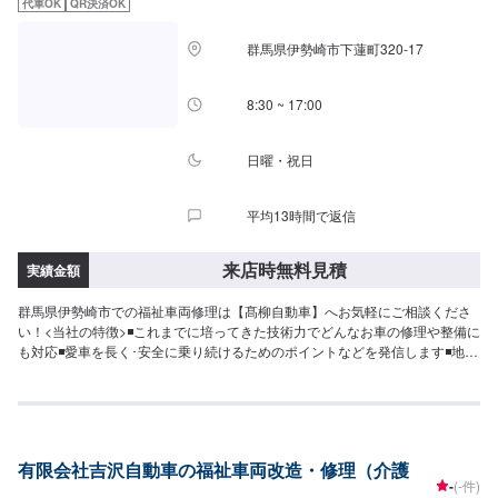
代車OK
QR決済OK
ご了承ください。□パーツ持ち込みについて□パーツの持ち込み可能です。オ
ファーの際に持ち込みパーツの詳細をご入力ください。【定休日・営業時
群馬県伊勢崎市下蓮町320-17
間】定休日：祝日営業時間：9:00~19:00
8:30 ~ 17:00
日曜・祝日
平均13時間で返信
来店時無料見積
実績金額
群馬県伊勢崎市での福祉車両修理は【髙柳自動車】へお気軽にご相談くださ
い！<当社の特徴>◾これまでに培ってきた技術力でどんなお車の修理や整備に
も対応◾愛車を長く･安全に乗り続けるためのポイントなどを発信します◾地域
密着のいつでも頼れる修理･整備工場として営業しております<お客様のご予
算やご希望の時間に応じてプランをご提案！>★お安く済ませたい…★お時間
があまり取れない…などのご相談もお気軽にどうぞ！【1】オファーにてお問
い合わせ【2】お見積り【3】お見積りにご納得いただければ作業開始【4】
仕上がり次第納車-----代車について-----代車をご用意しています。お車の作業
有限会社吉沢自動車の福祉車両改造・修理（介護
中は代車をご利用ください。※代車の燃料代はお客様にご負担いただいており
-
(-件)
ます。-----ご来店時の注意、受付方法-----入庫の際はお気をつけてお越しくだ