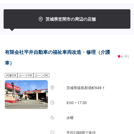
たします。修理後に永久保証書を発行させて頂いております。お客様がその
お車を乗っている間は保証します。◾土・日・祝も営業してるのでお客様がお
休みでも見積・修理ができます！お客様のご要望に併せて中古部品も準備で
きるのでなんていっても低価格。<お客様のご予算やご希望の時間に応じてプ
茨城県笠間市の周辺の店舗
ランをご提案！>★お安く済ませたい…★お時間があまり取れない…などのご
相談もお気軽にどうぞ！【1】オファーにてお問い合わせ【2】お見積り
【3】お見積りにご納得いただければ作業開始【4】仕上がり次第納車-----代
車について-----代車をご用意しています。お車の作業中は代車をご利用くださ
い。※代車の燃料代はお客様にご負担いただいております。-----ご来店時の注
意、受付方法-----入庫の際はお気をつけてお越しください。駐車スペースは事
有限会社平井自動車の福祉車両改造・修理（介護
務所前の空いているスペースに駐車してください。受付はスタッフへ「メン
-
(-件)
テモで予約しました」とお伝えください。ご案内いたします。【定休日・営
車）
業時間】定休日：年中無休（大型連休のみ休み）営業時間：9:00~18:00
代車OK
カードOK
ローンOK
茨城県猿島郡境町649-1
9:00 ~ 17:30
水曜
平均12時間で返信