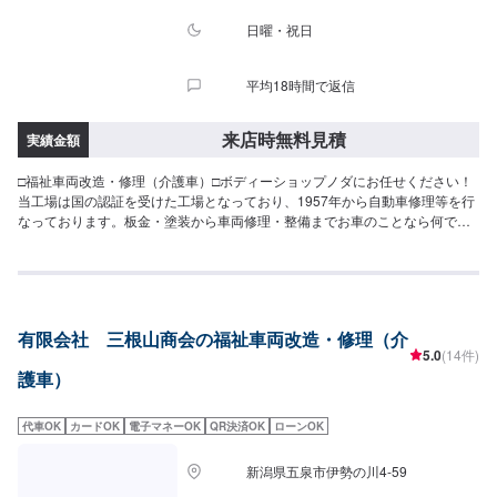
日曜・祝日
平均18時間で返信
来店時無料見積
実績金額
□福祉車両改造・修理（介護車）□ボディーショップノダにお任せください！
当工場は国の認証を受けた工場となっており、1957年から自動車修理等を行
なっております。板金・塗装から車両修理・整備までお車のことなら何でも
承っております！お気軽にご相談ください！--------------------------------------------
------【1】オファーにてお問い合わせ【2】お見積り【3】お見積りにご納得
いただければ作業開始【4】仕上がり次第納車□代車について□無料の代車ご
利用ください。燃料代はお客様にご負担頂きます。【定休日・営業時間】定
休日：日曜日、祝日営業時間：9:00~18:00
有限会社 三根山商会の福祉車両改造・修理（介
5.0
(14件)
護車）
代車OK
カードOK
電子マネーOK
QR決済OK
ローンOK
新潟県五泉市伊勢の川4-59