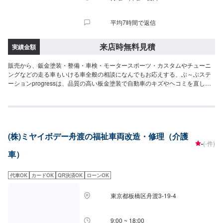
平均7時間で返信
来店時無料見積
実績金額
販売から、鈑金塗装・整備・車検・モータースポーツ・カスタムやチューニ
ングなどの走る車もいける車全般の相談になんでもお応えする、ぶ～ぶステ
ーションprogressは、品質の高い板金塗装で自動車のキズやヘコミを直しま
す。プロフェッショナルな技術と知識を持ったスタッフが、お客様の安全を
守るため、定期点検を実施しております。車検のお見積りは無料で行います
ので、お気軽にお問い合わせください。ブレーキパッドの交換や車内のクリ
ーニングまで、幅広いサービスを手掛けております。太田の地域密着で、ア
フターフォローにも素早く対応します。お客様に喜んでいただける的確なア
(株)ミヤイボデー舟渡の福祉車両改造・修理（介護
ドバイスを心掛けております。--------------------------------------------------【1】オ
-
(-件)
ファーにてお問い合わせ【2】お見積り【3】お見積りにご納得いただければ
車）
作業開始【4】仕上がり次第納車-----納期について-----納期は要相談となりま
す。納期は前後する場合がございます。予め、ご了承ください。-----代車につ
いて-----無料の代車をご用意しています。お車の作業中は代車をご利用くださ
代車OK
カードOK
QR決済OK
ローンOK
い。※代車の燃料代はお客様にご負担いただいております。-----ご来店時の注
意、受付方法-----当工場は太田桐生インターチェンジから５分入庫の際はお気
東京都板橋区舟渡3-19-4
をつけてお越しください。駐車スペースは工場前の空いているスペースに駐
車してください。受付はスタッフへ「メンテモで予約しました」とお伝えく
ださい。ご案内いたします。【定休日・営業時間】定休日：日曜日営業時
9:00 ~ 18:00