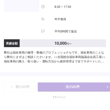
8:30 ~ 17:30
年中無休
平均5時間で返信
10,000
実績金額
円
〜
弊社は福祉車両の修理・整備のプロフェッショナルです。福祉車両のことな
ら弊社にまずはご相談くださいませ。<<全国総合福祉車両協議会会員工場>>
福祉車両の購入・取り扱い・運転方法から維持管理まで全てサポートいたし
ます。福祉車両の専門家・福祉車両整備士も多数在籍しておりますので、お
悩み事は全て弊社にお任せください。<<年中無休営業！>>当社は年中無休で
営業しております！<<柔軟な支払い方法に対応>>ローン・クレジットカード
決済(JCB・AmericanExpress・Diners)だけでなく、QR決済や電子マネーに
も対応しております。お客様のお好みの支払い方法でどうぞ！
前の
20
件
次の
20
件
1
/
1
ページ