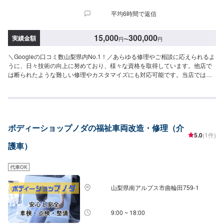
お申し付けください。※写真は見本です。※車種やグレードなどにより、金
平均6時間で返信
額・納車時期が変わります。予めご了承ください。【定休日・営業時間】定
休日：日曜日、祝日、第三土曜日営業時間：9:00~18:00
15,000
300,000
実績金額
円
〜
円
＼Googleの口コミ数山梨県内No.1！／あらゆる修理やご相談に応えられるよ
うに、日々技術の向上に努めており、様々な資格を取得しています。他店で
は断られたような難しい修理やカスタマイズにも対応可能です。当店では分
かりづらい修理費用をわかりやすくご説明し、納得の行く修理を行っていけ
るよう心がけております。また、スタッフの知識・技術の教育にも力を入れ
ておりますので、お客様の疑問や不安にご納得いただくまでご説明いたしま
す。ぜひお客様の大切なお車を私たちにお任せください。《納期について》
要相談※状態などにより納期が異なります。詳細はお問い合わせくださいま
ボディーショップノダの福祉車両改造・修理（介
せ。《パーツの持ち込み》☑新品パーツの持ち込み可能！オファーにて、お
5.0
(1件)
写真や詳細をお送りください。《代車について》修理・メンテナンス期間中
護車）
は代車を無料で手配しております。※ガソリン代はお客様にご負担いただきま
す。《ご利用可能なお支払い方法》☑現金☑クレジットカード（VISA・
Master・JCB・AmericanExpress・Diners）☑PayPay☑交通系ICご希望のお
代車OK
支払い方法がある場合にはオファー備考欄にてお知らせください。保険をご
利用なさるお客様は入庫日にご加入の任意保険の証券をお持ちください。※写
山梨県南アルプス市曲輪田759-1
真は見本です。状態や車種などにより金額が変わりますので、予めご了承く
ださい。【定休日・営業時間】定休日：日曜日、祝日営業時間：9:00~18:00
9:00 ~ 18:00