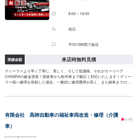
9:00 ~ 19:00
祝日
平均13時間で返信
来店時無料見積
実績金額
ディーラーより早く丁寧に、美しく、そして低価格、それがカーリペア
CHIGIRAの鈑金塗装！国産車から欧州車まで幅広く対応いたします！ディー
ラー様へ修理を依頼した場合、一般的に修理費用が高く、また納車までの時
間がかかるといった声がよく聞かれます。それはディーラー様が直接直すわ
けではなく、外部の下請け工場へ修理を委託し、基本的には不具合箇所の修
理を部品交換で対応してしまうから。私たちなら自社工場で即施工し、でき
るだけ部品交換をせず、修理対応いたします。私達は鈑金塗装のプロフェッ
ショナルです。大切なお車はぜひ、カーリペアCHIGIRAにおまかせくださ
有限会社 髙栁自動車の福祉車両改造・修理（介護
い！--------------------------------------------------【1】オファーにてお問い合わせ
-
(-件)
【2】お見積り【3】お見積りにご納得いただければ作業開始【4】仕上がり
車）
次第納車□納期について□要相談になります。車種や状態により納期が前後す
る場合がございます。予め、ご了承ください。□代車について□作業中は無料
の代車をご利用ください。※燃料代は、お客様負担となっております。予め、