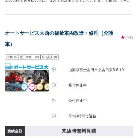
安心安全のTOTALAUTORYUにぜひお越しください！--------------------------------
------------------【1】オファーにてお問い合わせ【2】お見積り【3】お見積り
にご納得いただければ作業開始【4】仕上がり次第納車☆代車について☆修理
時の代車は無料です。修理時は代車をご利用ください。燃料代はお客様のご
負担となります。予め、ご了承ください。【定休日・営業時間】定休日：日
オートサービス大西の福祉車両改造・修理（介護
曜日、祝日営業時間：9:00~19:00
-
(-件)
車）
代車OK
電子マネーOK
QR決済OK
山梨県富士吉田市上吉田東8-8-19
受付停止中
受付停止中
平均3時間で返信
来店時無料見積
実績金額