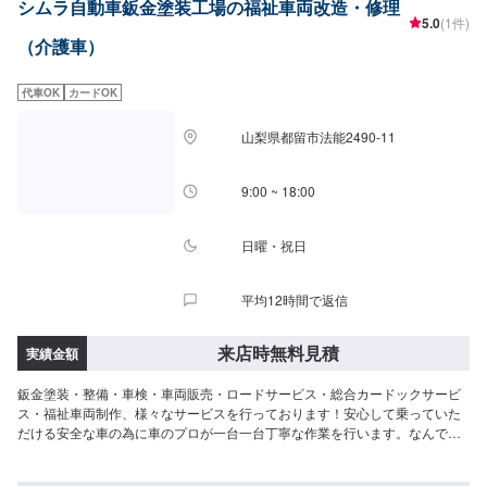
シムラ自動車鈑金塗装工場の福祉車両改造・修理
5.0
(1件)
（介護車）
代車OK
カードOK
山梨県都留市法能2490-11
9:00 ~ 18:00
日曜・祝日
平均12時間で返信
来店時無料見積
実績金額
鈑金塗装・整備・車検・車両販売・ロードサービス・総合カードックサービ
ス・福祉車両制作、様々なサービスを行っております！安心して乗っていた
だける安全な車の為に車のプロが一台一台丁寧な作業を行います。なんでも
ご相談ください。--------------------------------------------------【1】オファーにてお
問い合わせ【2】お見積り【3】お見積りにご納得いただければ作業開始