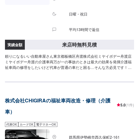
間：9:00~19:00
日曜・祝日
平均13時間で返信
来店時無料見積
実績金額
頼りになるいい自動車屋さん東京都板橋区舟渡株式会社ミヤイボデー舟渡店
ミヤイボデー舟渡の介護車両万が一の事故のときは最大の効果を発揮介護福
祉車両の修理をしたいけど代車が普通の車だと困る…そんな方必見です！！
創業40年頼りになるいい自動車屋さん。安心の車両運用・車両管理業務・経
費削減に効果を発揮いたします。すでに多くの介護施設様で、ご利用いただ
いている実績がございます。尚、受付は介護福祉車両の鈑金業務のみになり
ます。介護福祉車両への改造は受け付けておりませんのでご了承くださいま
せ。代車の福祉車両リストトヨタハイエース(8人+車椅子2台)2台日産キャラ
株式会社CHIGIRAの福祉車両改造・修理（介護
バン(7人+車椅子2台)1台ホンダN-BOX(2人+車椅子1台)1台ホンダゼスト(2人
5.0
(1件)
+車椅子1台)1台<パーツ持ち込みについて>部品の持ち込み可能です！ネット
車）
などで購入した部品の持ち込みをご希望の方はオファーにて部品詳細と車種
情報をお送りください。<代車について>作業中は代車の貸し出しが可能で
す。ご希望の方はお気軽にお問い合わせください。※燃料代はお客様負担とな
代車OK
カードOK
電子マネーOK
ります。<営業時間・定休日>営業時間：9:00〜18:00定休日：日曜・祝日
群馬県伊勢崎市西久保町2-161