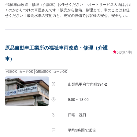
-福祉車両改造・修理（介護車）お任せください！-オートサービス大西はお近
くのかかりつけの車屋さんです！販売から整備、修理まで、車のことはお任
せください！最高水準の技術力と、充実の設備でお客様の安心、安全なカー
ライフのためにあらゆるご相談にお応えします！--------------------------------------
------------【1】オファーにてお問い合わせ【2】お見積り【3】お見積りにご
納得いただければ作業開始【4】仕上がり次第納車-パーツ持ち込みについて-
パーツの持ち込みは可能です。オファーの際にパーツの詳細をご入力くださ
い。-代車について-無料の代車ご用意しております！お車の作業中は代車をご
原品自動車工業所の福祉車両改造・修理（介護
利用ください！【定休日・営業時間】定休日：日曜日、祝日営業時間：
5.0
(97件)
8:30~18:30
車）
代車OK
カードOK
QR決済OK
ローンOK
山梨県甲府市向町394-2
9:00 ~ 18:00
日曜・祝日
平均3時間で返信