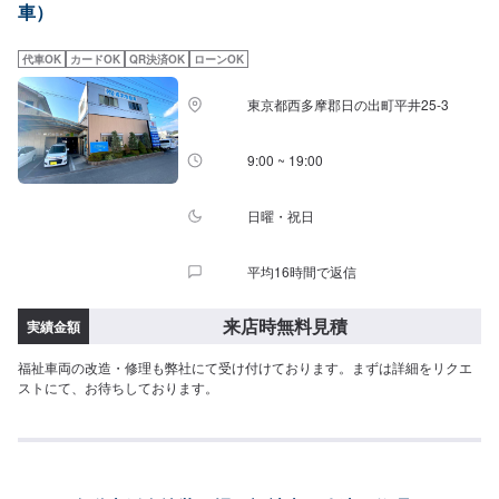
車）
さい。駐車スペースは事務所前の空いているスペースに駐車してください。
受付はスタッフへ「メンテモで予約しました」とお伝えください。ご案内い
たします。【定休日・営業時間】定休日：日曜日、祝日営業時間：8:30~1
代車OK
カードOK
QR決済OK
ローンOK
７:00
東京都西多摩郡日の出町平井25-3
9:00 ~ 19:00
日曜・祝日
平均16時間で返信
来店時無料見積
実績金額
福祉車両の改造・修理も弊社にて受け付けております。まずは詳細をリクエ
ストにて、お待ちしております。