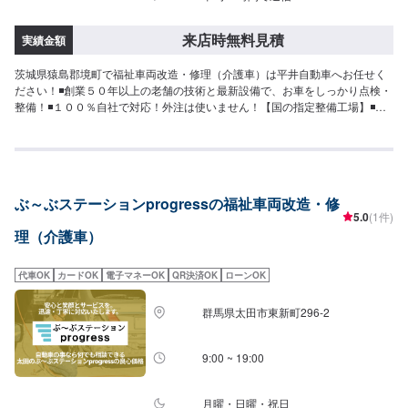
来店時無料見積
実績金額
茨城県猿島郡境町で福祉車両改造・修理（介護車）は平井自動車へお任せく
ださい！◾創業５０年以上の老舗の技術と最新設備で、お車をしっかり点検・
整備！◾１００％自社で対応！外注は使いません！【国の指定整備工場】◾お
車のトータルサポート！どんなことでもご相談下さい！★ハンドルを少し曲
げないと車がまっすぐ走らない…★タイヤの片減りが気になる…★他店で断
られてしまった…★保険を使えべきなのかわからない…などのご相談もお気
軽にどうぞ！【定休日・営業時間】定休日：第一日曜日、水曜日営業時間：
9:00~17:30【1】オファーにてお問い合わせ【2】お見積り【3】お見積りに
ぶ～ぶステーションprogressの福祉車両改造・修
ご納得いただければ作業開始【4】仕上がり次第納車-----納期について-----納
5.0
(1件)
期は要相談となります。車種や条件などにより、納期は前後する場合がござ
理（介護車）
います。予めご了承ください。-----代車について-----無料の代車をご用意して
います。お車の作業中は代車をご利用ください。※代車の燃料代はお客様にご
負担いただいております。※内容などにより貸し出し出来かねる場合もござい
代車OK
カードOK
電子マネーOK
QR決済OK
ローンOK
ます。-----ご来店時の注意、受付方法-----入庫の際はお気をつけてお越しくだ
さい。駐車スペースは事務所前のお客様駐車スペースに駐車してください。
群馬県太田市東新町296-2
受付はスタッフへ「メンテモで予約しました」とお伝えください。ご案内い
たします。
9:00 ~ 19:00
月曜・日曜・祝日