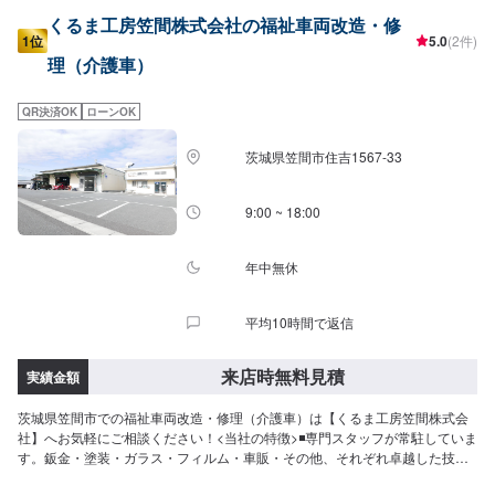
くるま工房笠間株式会社の福祉車両改造・修
1位
5.0
(2件)
理（介護車）
QR決済OK
ローンOK
茨城県笠間市住吉1567-33
9:00 ~ 18:00
年中無休
平均10時間で返信
来店時無料見積
実績金額
茨城県笠間市での福祉車両改造・修理（介護車）は【くるま工房笠間株式会
社】へお気軽にご相談ください！<当社の特徴>◾専門スタッフが常駐していま
す。鈑金・塗装・ガラス・フィルム・車販・その他、それぞれ卓越した技術
をもつ専門スタッフが２人１組で対応いたします。◾万全のアフターケアをい