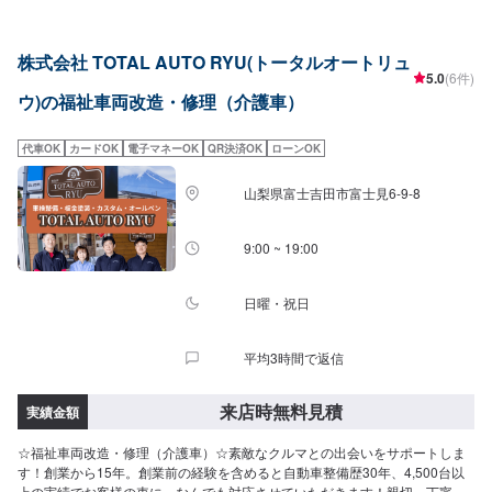
【4】仕上がり次第納車〇納期について〇作業内容により、納期が決定いたし
ます。車種や状態により納期が前後する場合がございます。予め、ご了承く
ださい。【定休日・営業時間】定休日：日曜日、祝日営業時間：平日
株式会社 TOTAL AUTO RYU(トータルオートリュ
9:00~19:00、土曜日9:00~18:00
5.0
(6件)
ウ)の福祉車両改造・修理（介護車）
代車OK
カードOK
電子マネーOK
QR決済OK
ローンOK
山梨県富士吉田市富士見6-9-8
9:00 ~ 19:00
日曜・祝日
平均3時間で返信
来店時無料見積
実績金額
☆福祉車両改造・修理（介護車）☆素敵なクルマとの出会いをサポートしま
す！創業から15年。創業前の経験を含めると自動車整備歴30年、4,500台以
上の実績でお客様の車に、なんでも対応させていただきます！親切、丁寧、