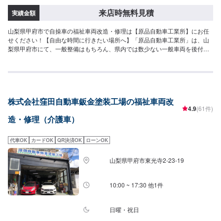
来店時無料見積
実績金額
山梨県甲府市で自操車の福祉車両改造・修理は【原品自動車工業所】にお任
せください！【自由な時間に行きたい場所へ】「原品自動車工業所」は、山
梨県甲府市にて、一般整備はもちろん、県内では数少ない一般車両を後付け
にて福祉車両に改造する事業を行っております。《お気軽にご相談くださ
い》◆身体に障害などがある方が、ご自身での運転を始めたり、再開したり
するための改造◆手でアクセル、ブレーキ操作が可能になる《手動運転装
置》◆通常のアクセル操作が困難な方に向けた《左アクセル》◆福祉住環境
コーディネーターの資格も持ち合わせたエンジニア◆細かいメニューやコー
株式会社窪田自動車鈑金塗装工場の福祉車両改
スが充実手動運転装置は手でアクセル、ブレーキ操作が可能となります。フ
4.9
(61件)
ロアタイプ、コラムタイプ、リングタイプなどお身体とお車に合わせた装置
造・修理（介護車）
をお取り付けします。※一部当社では取付不可の製品もございます。左アクセ
ルは右半身に障害などがあり、通常のアクセル操作が困難な方に向けた装置
です。脱着式や跳ね上げ式があり、健常者の方との共有も簡単に行えます。
代車OK
カードOK
QR決済OK
ローンOK
また左手でのウインカー操作や、片手でハンドルを回せるステアリングノ
ブ、痙性防止プレートや足元までの延長ペダルなど、運転補助装置もご利用
山梨県甲府市東光寺2-23-19
状況に合わせてお取り付けします。運転席への移乗は回転シートや移乗プレ
ート（サポートシート）、アシストグリップなど身体状況に合わせてご提案
いたします。車いすの収納にお悩みの場合は、車いす吊り上げリフトやチェ
10:00 ~ 17:30 他1件
アトッパー（屋根上収納装置）などを必要に応じてお取り付けします。--------
------------【1】オファーにてお問い合わせ【2】お見積り【3】お見積りにご
納得いただければ作業開始【4】仕上がり次第納車《代車について》●代車の
日曜・祝日
貸し出し有り福祉車両の代車もございますので、福祉車両をご希望の場合は