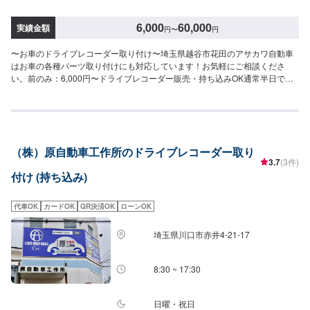
6,000
60,000
実績金額
円
〜
円
〜お車のドライブレコーダー取り付け〜埼玉県越谷市花田のアサカワ自動車
はお車の各種パーツ取り付けにも対応しています！お気軽にご相談くださ
い。前のみ：6,000円〜ドライブレコーダー販売・持ち込みOK通常半日で納
車完了！\お支払い方法について/予期せぬ修理や車検時のまとまったお支払い
などでもご不便のないよう、お客様のご都合に合わせた様々な形のお支払い
を承っております。現金、銀行振込はもちろん、各種クレジットカードなど
にも対応しております。ご不明点はどうぞご遠慮なくお尋ねください。\パー
ツ持ち込みについて/パーツのお持ち込みは可能です！ご希望の方はオファー
（株）原自動車工作所のドライブレコーダー取り
をお送りいただく際に、パーツの詳細とお車の車検証、または車種情報をお
3.7
(3件)
送りください。場合によっては対応できかねることもございますので、あら
付け (持ち込み)
かじめご了承ください。\代車について/作業中は代車をお出しすることも可能
ですので、ご希望の方はお気軽にお申し付けください。※燃料代はお客さま負
担となります。\営業時間・定休日/営業時間：8:45～18:00定休日：日曜日
代車OK
カードOK
QR決済OK
ローンOK
埼玉県川口市赤井4-21-17
8:30 ~ 17:30
日曜・祝日