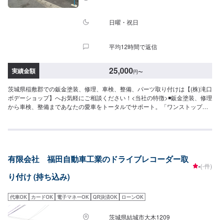
日曜・祝日
平均12時間で返信
25,000
実績金額
円
〜
茨城県稲敷郡での鈑金塗装、修理、車検、整備、パーツ取り付けは【(株)滝口
ボデーショップ】へお気軽にご相談ください！<当社の特徴>◾鈑金塗装、修理
から車検、整備まであなたの愛車をトータルでサポート。「ワンストップ」
対応が『滝口ボデーショップ』の最大の強み。幅広いサービスメニューで、
どんな内容のご相談もトータルで承ります。車種を問わず、お車の事ならな
んでもお問い合わせください。◾プロの熟練の技が納得の仕上がりをお約束。
鈑金塗装のプロフェッショナルたちが、その持てる力の最大限を、お客様の
愛車に注ぎます。ディーラーと比べても遜色ない技術力から生まれる修理品
有限会社 福田自動車工業のドライブレコーダー取
質への絶対の自信。とにかく安心してお任せください。<ご希望と条件に応じ
-
(-件)
たパーソナルメニューを提案！>「技術的なクオリティの提供はもちろん、お
り付け (持ち込み)
客様目線での最善のメニューと車輌価値をできる限り下げない処理をいかに
提案できるか。」それが「サービス業」としてのプライド。お客様それぞれ
のニーズや条件に確実に応えることにこだわります。【1】オファーにてお問
代車OK
カードOK
電子マネーOK
QR決済OK
ローンOK
い合わせ【2】お見積り【3】お見積りにご納得いただければ作業開始【4】
仕上がり次第納車-----納期について-----納期は通常１日～２日程度で納車とな
茨城県結城市大木1209