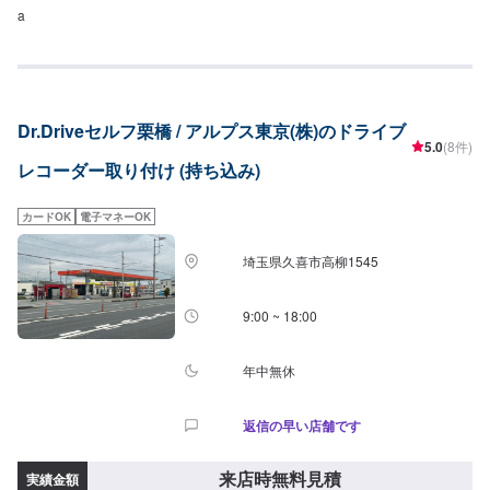
a
Dr.Driveセルフ栗橋 / アルプス東京(株)のドライブ
5.0
(8件)
レコーダー取り付け (持ち込み)
カードOK
電子マネーOK
埼玉県久喜市高柳1545
9:00 ~ 18:00
年中無休
返信の早い店舗です
来店時無料見積
実績金額