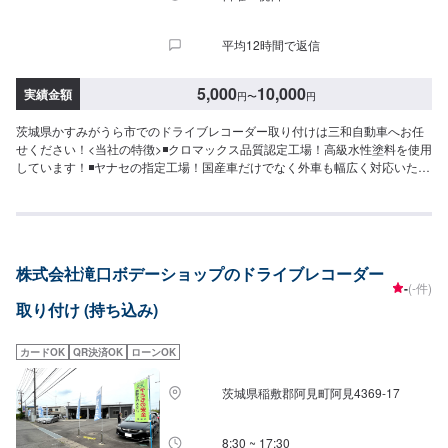
ンテモで予約しました」とお伝えください。ご案内いたします。【定休日・
営業時間】定休日：火曜日、第二第四月曜日営業時間：9:00~18:00
平均12時間で返信
5,000
10,000
実績金額
円
〜
円
茨城県かすみがうら市でのドライブレコーダー取り付けは三和自動車へお任
せください！<当社の特徴>◾クロマックス品質認定工場！高級水性塗料を使用
しています！◾ヤナセの指定工場！国産車だけでなく外車も幅広く対応いたし
ます！◾かすみがうら市の老舗自動車整備工場！どんなことでもご相談下さ
い！<お客様のご予算やご希望の時間に応じてプランをご提案！>★お安く済
ませたい…★お時間があまり取れない…などのご相談もお気軽にどうぞ！
【1】オファーにてお問い合わせ【2】お見積り【3】お見積りにご納得いた
だければ作業開始【4】仕上がり次第納車-----納期について-----納期は通常40
株式会社滝口ボデーショップのドライブレコーダー
分程度で納車となります。(要相談)納期は前後する場合がございます。予めご
-
(-件)
了承ください。-----代車について-----無料の代車をご用意しています。お車の
取り付け (持ち込み)
作業中は代車をご利用ください。※代車の燃料代はお客様にご負担いただいて
おります。-----ご来店時の注意、受付方法-----入庫の際はお気をつけてお越し
ください。駐車スペースは事務所前の空いているスペースに駐車してくださ
カードOK
QR決済OK
ローンOK
い。受付はスタッフへ「メンテモで予約しました」とお伝えください。ご案
内いたします。【定休日・営業時間】定休日：日曜日、第2土曜日、祝日営業
茨城県稲敷郡阿見町阿見4369-17
時間：8:30~18:00
8:30 ~ 17:30