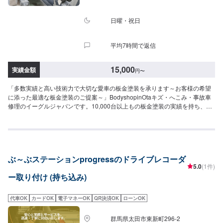
日曜・祝日
平均7時間で返信
15,000
実績金額
円
〜
「多数実績と高い技術力で大切な愛車の板金塗装を承ります～お客様の希望
に添った最適な板金塗装のご提案～」BodyshopinOtaキズ・へこみ・事故車
修理のイーグルジャパンです。10,000台以上もの板金塗装の実績を持ち、太
田市や太田市周辺の多くのお客様のお車の修理を行い、多くのお客様から感
謝とお喜びの声を頂いております。ご依頼を受けたお車は、1台1台それぞれ
にお客様の大切な思い出を乗せた日常を彩る大切な相棒であり、熟練の職人
が一つひとつの工程を丁寧に愛情をもって作業を行っております。お客様の
｢なるべく費用を抑えて修理をしたい｣というご要望に対しても、最大限尊重
ぶ～ぶステーションprogressのドライブレコーダ
した上で、長年培った技術力を駆使して最適な方法のご提案をさせていただ
5.0
(1件)
きます。スバル車に関しましては他社様でお断りされる様な内容でも承って
ー取り付け (持ち込み)
います。ぜひ、お問い合わせください！--------------------------------------------------
【1】オファーにてお問い合わせ【2】お見積り【3】お見積りにご納得いた
だければ作業開始【4】仕上がり次第納車-------納期について-------納期は通常
代車OK
カードOK
電子マネーOK
QR決済OK
ローンOK
2~3日程度で納車となります。納期は前後する場合がございます。予め、ご
了承ください。-------パーツ持ち込みについて-------パーツの持ち込み可能で
群馬県太田市東新町296-2
す。オファーにて詳細をお願い致します。-------代車について-------無料の代車