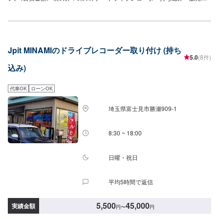
OK【作業実績】ホンダフリードハイブリッド13,000円大切なお車を栗原自動
車さんへお任せしてよかったと思ってもらえるよう「親切・丁寧・誠意」を
モットーに日々対応させていただいております。専門の鈑金・塗装では、高
い技術で満足な仕上がりを常にご提供できるよう研鑽努力し、安心運転のた
めの整備・修理、車をもっと楽しむためのレストアやカスタムなどのサービ
Jpit MINAMIのドライブレコーダー取り付け (持ち
スもご提供しております。保険代理店業務にも力を入れ、お客様のカーライ
5.0
(8件)
フを幅広く支えてまいります。オイル交換や車検、タイヤ交換などの基本的
込み)
な車のメンテナンスも承っておりますのでお困りの際はお気軽にご相談くだ
さい！
代車OK
ローンOK
埼玉県富士見市勝瀬909‐1
8:30 ~ 18:00
日曜・祝日
平均5時間で返信
5,500
45,000
実績金額
円
〜
円