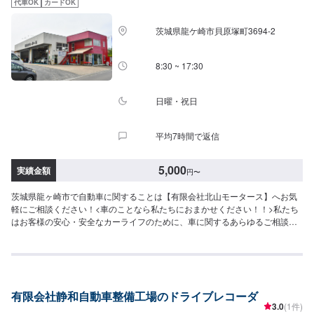
代車OK
カードOK
い。受付はスタッフへ「メンテモで予約しました」とお伝えください。ご案
内いたします。【定休日・営業時間】定休日：日曜、祝日営業時間：
茨城県龍ケ崎市貝原塚町3694-2
8:00~18:00
8:30 ~ 17:30
日曜・祝日
平均7時間で返信
5,000
実績金額
円
〜
茨城県龍ヶ崎市で自動車に関することは【有限会社北山モータース】へお気
軽にご相談ください！<車のことなら私たちにおまかせください！！>私たち
はお客様の安心・安全なカーライフのために、車に関するあらゆるご相談に
お応えします。更にワンストップサービスを導入している為、様々なサービ
スをスムーズに提供することが可能です。お車の購入から日ごろのメンテナ
ンス、修理、保険相談まであらゆるご要望にお応えします。これからも信頼
されるカーアドバイザーであるよう、技術力とサービスの向上を目指してま
いります。【1】オファーにてお問い合わせ【2】お見積り【3】お見積りに
有限会社静和自動車整備工場のドライブレコーダ
ご納得いただければ作業開始【4】仕上がり次第納車-----納期について-----納
3.0
(1件)
期は通常1日程度で納車となります。(要相談)納期は前後する場合がございま