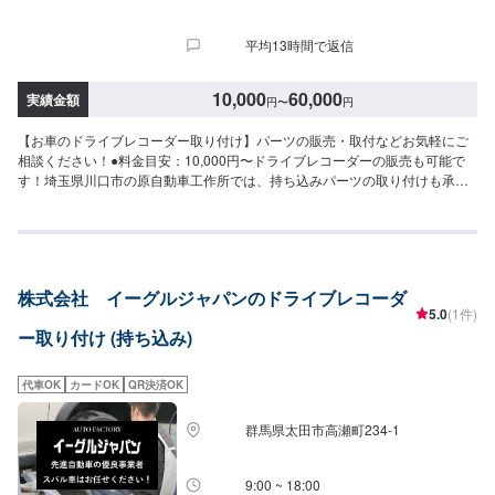
平均13時間で返信
10,000
60,000
実績金額
円
〜
円
【お車のドライブレコーダー取り付け】パーツの販売・取付などお気軽にご
相談ください！●料金目安：10,000円〜ドライブレコーダーの販売も可能で
す！埼玉県川口市の原自動車工作所では、持ち込みパーツの取り付けも承っ
ております。「オークションやディスカウントショップで安く手に入れたけ
ど、自分では取り付けができない…」このようなお悩みがあれば、ぜひ当社
にご相談ください。※料金など詳しくはお問合せください。【パーツ持ち込み
可能】持ち込みパーツの対応もいたします。※パーツの不備などにより、取り
付けができなかった場合でも、動作確認などで発生した工賃をご請求させて
株式会社 イーグルジャパンのドライブレコーダ
いただきますので、あらかじめご了承ください。【代車について】無料代車
5.0
(1件)
（無保険時）を24台ご用意しております。燃料代はお客さま負担となります
ー取り付け (持ち込み)
ので、ご了承ください。【営業時間・定休日】営業時間：8:30〜17:30定休
日：日・祝・第一、第三月曜日
代車OK
カードOK
QR決済OK
群馬県太田市高瀬町234-1
9:00 ~ 18:00