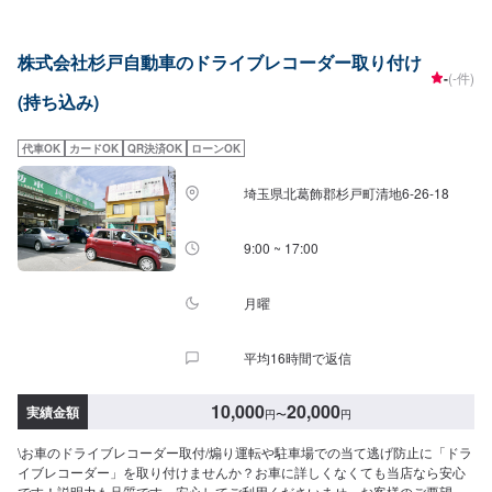
株式会社杉戸自動車のドライブレコーダー取り付け
-
(-件)
(持ち込み)
代車OK
カードOK
QR決済OK
ローンOK
埼玉県北葛飾郡杉戸町清地6-26-18
9:00 ~ 17:00
月曜
平均16時間で返信
10,000
20,000
実績金額
円
〜
円
\お車のドライブレコーダー取付/煽り運転や駐車場での当て逃げ防止に「ドラ
イブレコーダー」を取り付けませんか？お車に詳しくなくても当店なら安心
です！説明力も品質です、安心してご利用くださいませ。お客様のご要望に