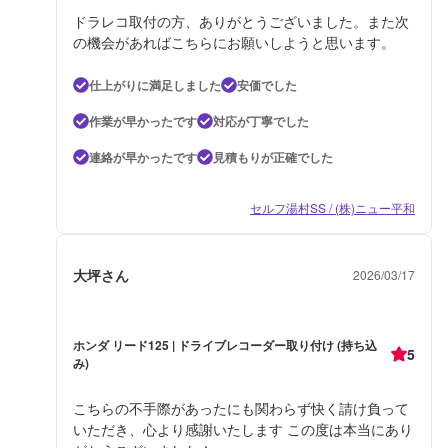
ドラレコ取付の方、ありがとうございました。また次
の機会があればこちらにお願いしようと思います。
仕上がりに満足しました
安価でした
作業が早かったです
対応が丁寧でした
連絡が早かったです
見積もりが正確でした
セルフ湯村SS / (株)ニュー平和
大坪さん
2026/03/17
ホンダ リード125 | ドライブレコーダー取り付け (持ち込
5
み)
こちらの不手際があったにも関わらず快く請け負って
いただき、心より感謝いたします この度は本当にあり