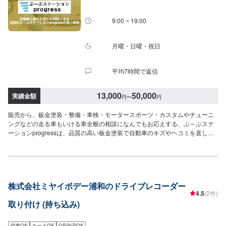
をご用意しています。お車の作業中は代車をご利用ください。※代車の燃料代
はお客様にご負担いただいております。-------ご来店時の注意、受付方法-------
9:00 ~ 19:00
当工場は竹のくら様を過ぎ左手にMMM様の看板がある所を右折していただけ
れば工場があります。旗竿地の為、分かりにくい場合がございます。ご不明
な場合はお電話いただければと思います。入庫の際はお気をつけてお越しく
月曜・日曜・祝日
ださい。駐車スペースは事務所前の空いているスペースに駐車してくださ
い。受付はスタッフへ「メンテモで予約しました」とお伝えください。ご案
平均7時間で返信
内いたします。【定休日・営業時間】定休日：日曜日、祝日営業時間：
9:00~18:00
13,000
50,000
実績金額
円
〜
円
販売から、鈑金塗装・整備・車検・モータースポーツ・カスタムやチューニ
ングなどの走る車もいける車全般の相談になんでもお応えする、ぶ～ぶステ
ーションprogressは、品質の高い板金塗装で自動車のキズやヘコミを直しま
す。プロフェッショナルな技術と知識を持ったスタッフが、お客様の安全を
守るため、定期点検を実施しております。車検のお見積りは無料で行います
ので、お気軽にお問い合わせください。ブレーキパッドの交換や車内のクリ
ーニングまで、幅広いサービスを手掛けております。太田の地域密着で、ア
フターフォローにも素早く対応します。お客様に喜んでいただける的確なア
株式会社ミヤイボデー浦和のドライブレコーダー
ドバイスを心掛けております。--------------------------------------------------【1】オ
4.5
(2件)
ファーにてお問い合わせ【2】お見積り【3】お見積りにご納得いただければ
取り付け (持ち込み)
作業開始【4】仕上がり次第納車-----納期について-----納期は通常1日～2日程
度で納車となります。納期は前後する場合がございます。予め、ご了承くだ
さい。-----代車について-----無料の代車をご用意しています。お車の作業中は
代車OK
カードOK
QR決済OK