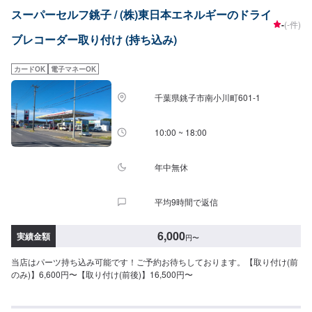
任せください！「お車のかかりつけ医」としてぜひ当社をご利用ください。
スーパーセルフ銚子 / (株)東日本エネルギーのドライ
【代車について】代車の無料貸し出しサービスがございますので、ご希望の
-
(-件)
方はお申し付けください。※燃料代はお客様負担となります。※状況により貸
ブレコーダー取り付け (持ち込み)
出できかねる場合がございます。【パーツについて】パーツ持ち込み・販売
可能！持ち込み希望の方▶️オファーにてお車とパーツの詳細をお送りくださ
い。ご購入希望の方▶️オファーにて車種情報をお送りください。
カードOK
電子マネーOK
千葉県銚子市南小川町601-1
10:00 ~ 18:00
年中無休
平均9時間で返信
6,000
実績金額
円
〜
当店はパーツ持ち込み可能です！ご予約お待ちしております。【取り付け(前
のみ)】6,600円〜【取り付け(前後)】16,500円〜