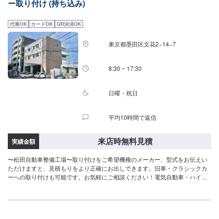
ー取り付け (持ち込み)
ト【代車について】作業中にお車が必要なお客様には、代車をお出しするこ
ともできますので事前にご相談ください。代車は、ご希望の車種がお選びい
ただけ、ほぼすべてにETC、ナビが付いております。※代車の燃料代はお客様
代車OK
カードOK
QR決済OK
にご負担いただいております。【定休日・営業時間】定休日：年中無休（大
型連休のみ休み）営業時間：9:00~18:00
東京都墨田区文花2−14−7
8:30 ~ 17:30
日曜・祝日
平均10時間で返信
来店時無料見積
実績金額
〜松田自動車整備工場〜取り付けをご希望機種のメーカー、型式をお伝えい
ただけますと、見積もりをより正確にお出しできます。旧車・クラシックカ
ーへの取り付けも可能です。お気軽にご相談ください！電気自動車・ハイブ
リッドカーへの取り付けもお任せください。▶️東京・墨田区文花、東京スカ
イツリー近く▶️1956年創業の国土交通省指定民間車検場▶️自社鈑金塗装工場
も併設！車検・修理・整備・自動車販売・定期点検・鈑金・全塗装・フレー
ム修正・デントリペア・カーディティーリング等、お車に関することならお