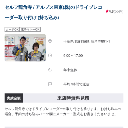
作業開始【4】仕上がり次第納車-----納期について-----納期は通常半日程度で
セルフ龍角寺 / アルプス東京(株)のドライブレコ
納車となります。納期は前後する場合がございます。予めご了承ください。--
4.8
(55件)
---代車について-----代車をご用意しています。お車の作業中は代車をご利用く
ーダー取り付け (持ち込み)
ださい。※代車の燃料代はお客様にご負担いただいております。-----ご来店時
の注意、受付方法-----入庫の際はお気をつけてお越しください。駐車スペース
は事務所前の空いているスペースに駐車してください。受付はスタッフへ
カードOK
電子マネーOK
「メンテモで予約しました」とお伝えください。ご案内いたします。【定休
日・営業時間】定休日：日曜日、祝日営業時間：8:30~17:30
千葉県印旛郡栄町龍角寺891-1
9:00 ~ 17:00
年中無休
平均7時間で返信
来店時無料見積
実績金額
セルフ龍角寺ではドライブレコーダーの取り付けも承ります。お持ち込みの
場合、予約の持ち込みパーツ欄にメーカー・型式をお書きくださいませ。