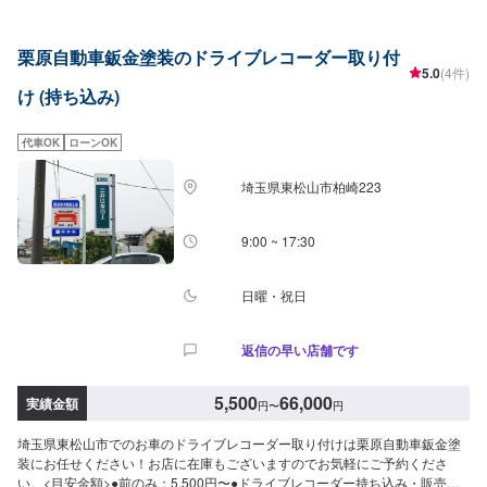
栗原自動車鈑金塗装のドライブレコーダー取り付
5.0
(4件)
け (持ち込み)
代車OK
ローンOK
埼玉県東松山市柏崎223
9:00 ~ 17:30
日曜・祝日
返信の早い店舗です
5,500
66,000
実績金額
円
〜
円
埼玉県東松山市でのお車のドライブレコーダー取り付けは栗原自動車鈑金塗
装にお任せください！お店に在庫もございますのでお気軽にご予約くださ
い。<目安金額>●前のみ：5,500円〜●ドライブレコーダー持ち込み・販売