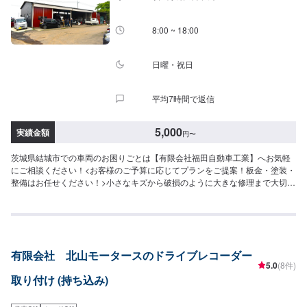
ります。(要相談)納期は前後する場合がございます。予めご了承ください。---
--ご来店時の注意、受付方法-----入庫の際はお気をつけてお越しください。駐
車スペースは事務所前の空いているスペースに駐車してください。受付はス
8:00 ~ 18:00
タッフへ「メンテモで予約しました」とお伝えください。ご案内いたしま
す。【定休日・営業時間】定休日：日曜日祝日第二土曜日営業時間：
8:30~17:30
日曜・祝日
平均7時間で返信
5,000
実績金額
円
〜
茨城県結城市での車両のお困りごとは【有限会社福田自動車工業】へお気軽
にご相談ください！<お客様のご予算に応じてプランをご提案！板金・塗装・
整備はお任せください！>小さなキズから破損のように大きな修理まで大切な
お車の鈑金は福田自動車にお任せ下さい。福田自動車では、キズや破損状況
に合わせて最適な修理方法をご提案します。お客様のご要望・ご予算をお聞
きし、最適な施工方法をご提案しますので、お気軽にお問い合わせ下さい。
【1】オファーにてお問い合わせ【2】お見積り【3】お見積りにご納得いた
だければ作業開始【4】仕上がり次第納車-----納期について-----納期は通常1日
有限会社 北山モータースのドライブレコーダー
～2日程度で納車となります。(要相談)納期は前後する場合がございます。予
5.0
(8件)
めご了承ください。-----代車について-----代車をご用意しています。お車の作
取り付け (持ち込み)
業中は代車をご利用ください。※代車の燃料代はお客様にご負担いただいてお
ります。-----ご来店時の注意、受付方法-----入庫の際はお気をつけてお越しく
ださい。駐車スペースは事務所前の空いているスペースに駐車してくださ