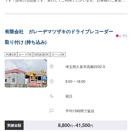
お応えします。〜今ある車を大切に〜埼玉県北葛飾郡杉戸町の株式会社杉戸
自動車<料金目安>持込取付対応可能。技術料は5,500円～●国産車：22,000
円〜●その他外車：ASK<パーツ持ち込み可能>パーツ持ち込みも可能です。
持ち込みの場合はオファーにて、部品の詳細や車種情報をお送りください。
部品のご購入のご案内も可能ですので、ご希望の方はその旨をオファー詳細
有限会社 ガレーヂマツザキのドライブレコーダー
にてお伝えください。他店購入車の対応も、輸入車の対応も、クルマの購入
-
(-件)
もいろいろ、説明力も対応力も！1969年に創業して以来、50年以上この地で
取り付け (持ち込み)
お店を営業させていただいております。チェーン店への加盟、地元の皆様の
支えでここまで1歩ずつ成長をさせて頂きました。これからもお客様に笑顔を
届けられるよう、新しいお店のオープンも進んでおります。
代車OK
カードOK
QR決済OK
ローンOK
埼玉県久喜市高柳2202-5
9:00 ~ 18:00
祝日
平均15時間で返信
8,800
41,500
実績金額
円
〜
円