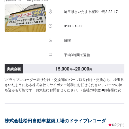
代車をご利用ください。※代車の燃料代はお客様にご負担いただいておりま
す。-----ご来店時の注意、受付方法-----当工場は太田桐生インターチェンジか
埼玉県さいたま市桜区中島2-22-17
ら５分入庫の際はお気をつけてお越しください。駐車スペースは工場前の空
いているスペースに駐車してください。受付はスタッフへ「メンテモで予約
しました」とお伝えください。ご案内いたします。【定休日・営業時間】定
9:00 ~ 18:00
休日：日曜日営業時間：9:00~19:00
日曜
平均3時間で返信
15,000
20,000
実績金額
円
〜
円
\ドライブレコーダー取り付け・交換/車のパーツ取り付け・交換なら、埼玉県
さいたま市にある株式会社ミヤイボデー浦和にお任せください。パーツの持
ち込みも可能です！お気軽にお問合せください。<当社の特徴>◾お客様に安
心・安全にお車に乗っていただけるよう、しっかりとお車を点検し、内容に
ついてお客様に説明をして提案させていただきます。◾不安な点や、疑問に思
うことなどは実務経験の長いスタッフが丁寧にわかりやすく説明いたします
ので、その都度おっしゃっていただければ幸いです。◾お客様一人一人に合わ
せた丁寧なご提案でお客様とお車の関係をより良好にさせていただきます。
株式会社松田自動車整備工場のドライブレコーダ
【作業の流れ】【1】お問い合わせ【2】車の確認・お見積もりの作成【3】
4.0
(2件)
車のお預かり【4】修理開始【5】修理終了・お支払い【6】アフターサポー