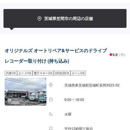
たします。修理後に永久保証書を発行させて頂いております。お客様がその
お車を乗っている間は保証します。◾土・日・祝も営業してるのでお客様がお
休みでも見積・修理ができます！お客様のご要望に併せて中古部品も準備で
きるのでなんていっても低価格です。<お客様のご予算やご希望の時間に応じ
茨城県笠間市の周辺の店舗
てプランをご提案！>★お安く済ませたい…★お時間があまり取れない…など
のご相談もお気軽にどうぞ！【1】オファーにてお問い合わせ【2】お見積り
【3】お見積りにご納得いただければ作業開始【4】仕上がり次第納車-----納
期について-----納期は通常2日～3日程度で納車となります。(要相談)納期は前
後する場合がございます。予めご了承ください。-----代車について-----代車を
ご用意しています。お車の作業中は代車をご利用ください。※代車の燃料代は
オリジナルズ オートリペア&サービスのドライブ
お客様にご負担いただいております。-----ご来店時の注意、受付方法-----入庫
5.0
(1件)
の際はお気をつけてお越しください。駐車スペースは事務所前の空いている
レコーダー取り付け (持ち込み)
スペースに駐車してください。受付はスタッフへ「メンテモで予約しまし
た」とお伝えください。ご案内いたします。【定休日・営業時間】定休日：
代車OK
カードOK
電子マネーOK
QR決済OK
ローンOK
年中無休（大型連休のみ休み）営業時間：9:00~18:00
茨城県東茨城郡茨城町長岡3523-52
9:00 ~ 18:00
火曜
平均12時間で返信