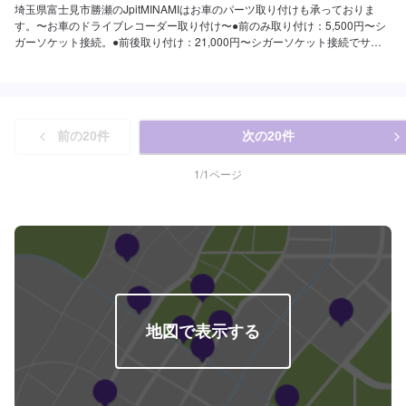
埼玉県富士見市勝瀬のJpitMINAMIはお車のパーツ取り付けも承っておりま
す。〜お車のドライブレコーダー取り付け〜●前のみ取り付け：5,500円〜シ
ガーソケット接続。●前後取り付け：21,000円〜シガーソケット接続でサイ
ドエアバックがない場合●オプション電源イグニッション＋5,500円〜サイド
エアバッグ対応＋10,000円〜『パーツ持ち込みOK！⭕️』世の中に溢れるナイ
スなパーツあんなパーツにこんなパーツ。どれもいいけど自分では付けられ
ない。そんな悩みはありませんか？欲しくて買ったけどうまく付けられな
い、そんなご経験はありませんか？ジェイピットミナミでは、ネットでご購
前の
20
件
次の
20
件
入いただいたパーツを取り付けることが可能です。クルマ好きの皆さんのピ
ットワーカーにおまかせください。【1】オファーにてお問い合わせ【2】お
見積り【3】お見積りにご納得いただければ作業開始【4】仕上がり次第納車
1
/
1
ページ
『代車について』代車をご用意しています。お車の作業中は代車をご利用く
ださい。※代車の燃料代はお客様にご負担いただいております。『営業時間・
定休日』営業時間：8:30〜18:00定休日：日・祝・第一月曜
地図で表示する