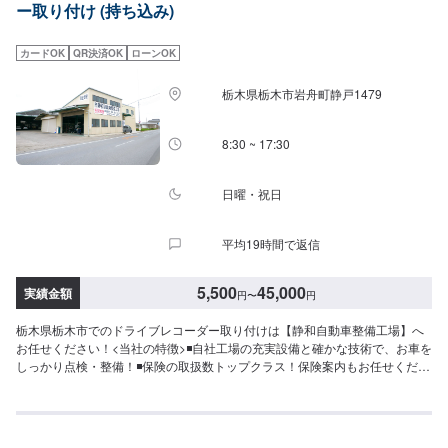
ー取り付け (持ち込み)
す。予めご了承ください。-----ご来店時の注意、受付方法-----入庫の際はお気
をつけてお越しください。駐車スペースは事務所前の空いているスペースに
駐車してください。受付はスタッフへ「メンテモで予約しました」とお伝え
カードOK
QR決済OK
ローンOK
ください。ご案内いたします。【定休日・営業時間】定休日：日曜日、祝
日、第二土曜日営業時間：8:30~17:30
栃木県栃木市岩舟町静戸1479
8:30 ~ 17:30
日曜・祝日
平均19時間で返信
5,500
45,000
実績金額
円
〜
円
栃木県栃木市でのドライブレコーダー取り付けは【静和自動車整備工場】へ
お任せください！<当社の特徴>◾自社工場の充実設備と確かな技術で、お車を
しっかり点検・整備！◾保険の取扱数トップクラス！保険案内もお任せくださ
い！◾車の購入から日々のメンテナンス、修理に至るまでトータルサポート！
<お客様のご予算やご希望の時間に応じてプランをご提案！>★お安く済ませ
たい…★お時間があまり取れない…などのご相談もお気軽にどうぞ！【1】オ
ファーにてお問い合わせ【2】お見積り【3】お見積りにご納得いただければ