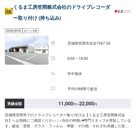
くるま工房笠間株式会社のドライブレコーダ
1位
5.0
(2件)
ー取り付け (持ち込み)
QR決済OK
ローンOK
茨城県笠間市住吉1567-33
9:00 ~ 18:00
年中無休
平均10時間で返信
11,000
22,000
実績金額
円
〜
円
茨城県笠間市でのドライブレコーダー取り付けは【くるま工房笠間株式会
社】へお気軽にご相談ください！<当社の特徴>◾専門スタッフが常駐していま
す。鈑金・塗装・ガラス・フィルム・車販・その他、それぞれ卓越した技術
をもつ専門スタッフが２人１組で対応いたします。◾万全のアフターケアをい