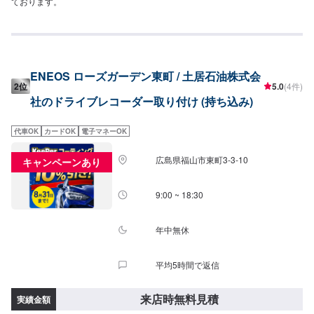
ております。
ENEOS ローズガーデン東町 / 土居石油株式会
2位
5.0
(4件)
社のドライブレコーダー取り付け (持ち込み)
代車OK
カードOK
電子マネーOK
広島県福山市東町3-3-10
キャンペーンあり
9:00 ~ 18:30
年中無休
平均5時間で返信
来店時無料見積
実績金額