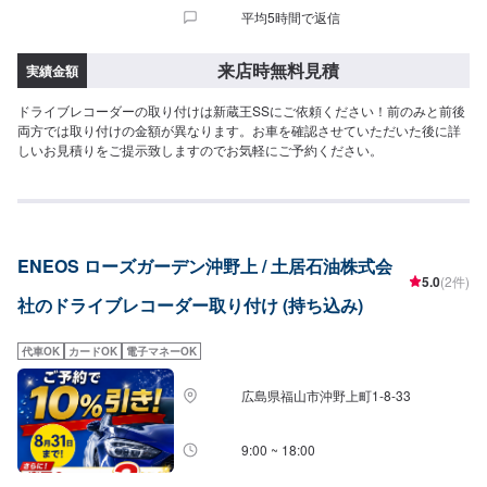
平均5時間で返信
来店時無料見積
実績金額
ドライブレコーダーの取り付けは新蔵王SSにご依頼ください！前のみと前後
両方では取り付けの金額が異なります。お車を確認させていただいた後に詳
しいお見積りをご提示致しますのでお気軽にご予約ください。
ENEOS ローズガーデン沖野上 / 土居石油株式会
5.0
(2件)
社のドライブレコーダー取り付け (持ち込み)
代車OK
カードOK
電子マネーOK
広島県福山市沖野上町1-8-33
9:00 ~ 18:00