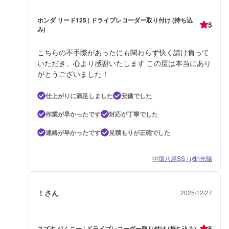
ホンダ リード125 | ドライブレコーダー取り付け (持ち込
5
み)
こちらの不手際があったにも関わらず快く請け負って
いただき、心より感謝いたします この度は本当にあり
がとうございました！
仕上がりに満足しました
安価でした
作業が早かったです
対応が丁寧でした
連絡が早かったです
見積もりが正確でした
中環八尾SS / (株)光陽
！さん
2025/12/27
5
スズキ ジムニー | ドライブレコーダー取り付け (持ち込み)