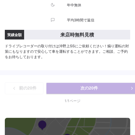
年中無休
平均3時間で返信
来店時無料見積
実績金額
ドライブレコーダーの取り付けは沖野上SSにご依頼ください！煽り運転の対
策にもなりますので安心して車を運転することができます。ご相談、ご予約
をお待ちしております。
前の
20
件
次の
20
件
1
/
1
ページ