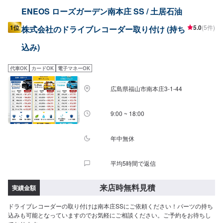
ENEOS ローズガーデン南本庄 SS / 土居石油
1位
5.0
(5件)
株式会社のドライブレコーダー取り付け (持ち
込み)
代車OK
カードOK
電子マネーOK
広島県福山市南本庄3-1-44
9:00 ~ 18:00
年中無休
平均5時間で返信
来店時無料見積
実績金額
ドライブレコーダーの取り付けは南本庄SSにご依頼ください！パーツの持ち
込みも可能となっていますのでお気軽にご相談ください。ご予約をお待ちし