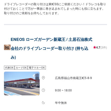
ドライブレコーダーの取り付けは東町SSにご依頼ください！ドラレコを取り
付けておくことで万が一事故に巻き込まれてしまった時にも役に立ちます。
取り付けのご依頼をお待ちしております。
ENEOS ローズガーデン新蔵王 / 土居石油株式
3位
4.7
(3件)
会社のドライブレコーダー取り付け (持ち込
み)
代車OK
カードOK
電子マネーOK
広島県福山市南蔵王町5-8-9
9:00 ~ 18:00
年中無休