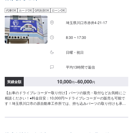
可能！持ち込み希望の方▶️オファーにてお車とパーツの詳細をお送りくださ
い。ご購入希望の方▶️オファーにて車種情報をお送りください。
代車OK
カードOK
QR決済OK
ローンOK
埼玉県川口市赤井4-21-17
8:30 ~ 17:30
日曜・祝日
平均13時間で返信
10,000
60,000
実績金額
円
〜
円
【お車のドライブレコーダー取り付け】パーツの販売・取付などお気軽にご
相談ください！●料金目安：10,000円〜ドライブレコーダーの販売も可能で
す！埼玉県川口市の原自動車工作所では、持ち込みパーツの取り付けも承っ
ております。「オークションやディスカウントショップで安く手に入れたけ
ど、自分では取り付けができない…」このようなお悩みがあれば、ぜひ当社
にご相談ください。※料金など詳しくはお問合せください。【パーツ持ち込み
可能】持ち込みパーツの対応もいたします。※パーツの不備などにより、取り
付けができなかった場合でも、動作確認などで発生した工賃をご請求させて