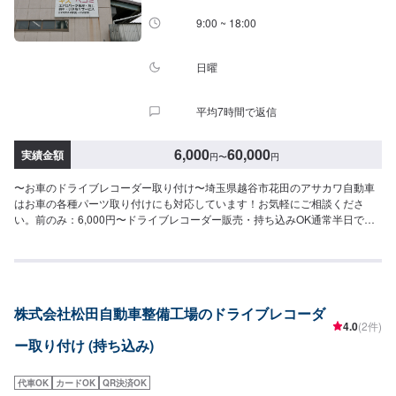
9:00 ~ 18:00
日曜
平均7時間で返信
6,000
60,000
実績金額
円
〜
円
〜お車のドライブレコーダー取り付け〜埼玉県越谷市花田のアサカワ自動車
はお車の各種パーツ取り付けにも対応しています！お気軽にご相談くださ
い。前のみ：6,000円〜ドライブレコーダー販売・持ち込みOK通常半日で納
車完了！\お支払い方法について/予期せぬ修理や車検時のまとまったお支払い
などでもご不便のないよう、お客様のご都合に合わせた様々な形のお支払い
を承っております。現金、銀行振込はもちろん、各種クレジットカードなど
にも対応しております。ご不明点はどうぞご遠慮なくお尋ねください。\パー
ツ持ち込みについて/パーツのお持ち込みは可能です！ご希望の方はオファー
株式会社松田自動車整備工場のドライブレコーダ
をお送りいただく際に、パーツの詳細とお車の車検証、または車種情報をお
4.0
(2件)
送りください。場合によっては対応できかねることもございますので、あら
ー取り付け (持ち込み)
かじめご了承ください。\代車について/作業中は代車をお出しすることも可能
ですので、ご希望の方はお気軽にお申し付けください。※燃料代はお客さま負
担となります。\営業時間・定休日/営業時間：8:45～18:00定休日：日曜日
代車OK
カードOK
QR決済OK