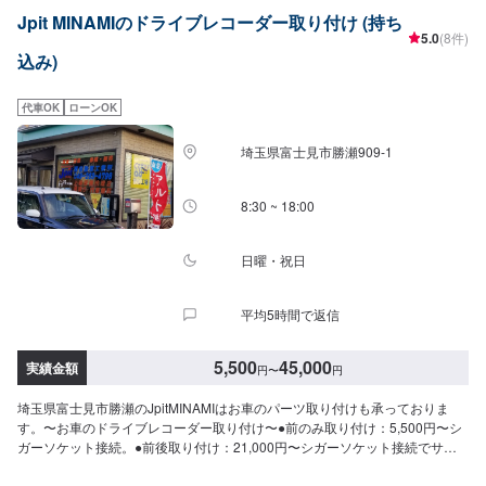
Jpit MINAMIのドライブレコーダー取り付け (持ち
5.0
(8件)
込み)
代車OK
ローンOK
埼玉県富士見市勝瀬909‐1
8:30 ~ 18:00
日曜・祝日
平均5時間で返信
5,500
45,000
実績金額
円
〜
円
埼玉県富士見市勝瀬のJpitMINAMIはお車のパーツ取り付けも承っておりま
す。〜お車のドライブレコーダー取り付け〜●前のみ取り付け：5,500円〜シ
ガーソケット接続。●前後取り付け：21,000円〜シガーソケット接続でサイ
ドエアバックがない場合●オプション電源イグニッション＋5,500円〜サイド
エアバッグ対応＋10,000円〜『パーツ持ち込みOK！⭕️』世の中に溢れるナイ