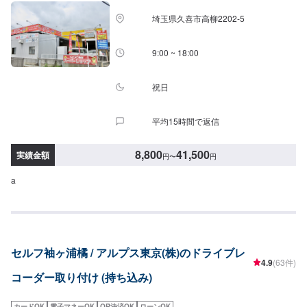
埼玉県久喜市高柳2202-5
9:00 ~ 18:00
祝日
平均15時間で返信
8,800
41,500
実績金額
円
〜
円
a
セルフ袖ヶ浦橘 / アルプス東京(株)のドライブレ
4.9
(63件)
コーダー取り付け (持ち込み)
カードOK
電子マネーOK
QR決済OK
ローンOK