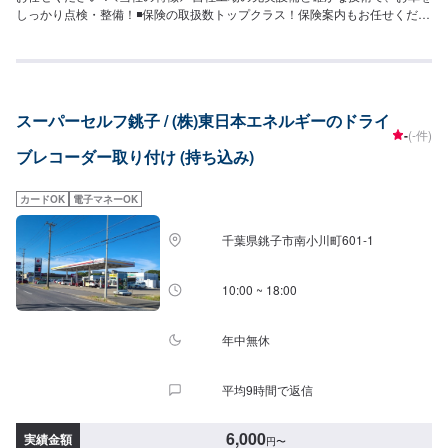
しっかり点検・整備！◾保険の取扱数トップクラス！保険案内もお任せくださ
い！◾車の購入から日々のメンテナンス、修理に至るまでトータルサポート！
<お客様のご予算やご希望の時間に応じてプランをご提案！>★お安く済ませ
たい…★お時間があまり取れない…などのご相談もお気軽にどうぞ！【1】オ
ファーにてお問い合わせ【2】お見積り【3】お見積りにご納得いただければ
作業開始【4】仕上がり次第納車-----納期について-----納期は通常半日程度で
スーパーセルフ銚子 / (株)東日本エネルギーのドライ
納車となります。納期は前後する場合がございます。予めご了承ください。--
-
(-件)
---代車について-----代車をご用意しています。お車の作業中は代車をご利用く
ブレコーダー取り付け (持ち込み)
ださい。※代車の燃料代はお客様にご負担いただいております。-----ご来店時
の注意、受付方法-----入庫の際はお気をつけてお越しください。駐車スペース
は事務所前の空いているスペースに駐車してください。受付はスタッフへ
カードOK
電子マネーOK
「メンテモで予約しました」とお伝えください。ご案内いたします。【定休
日・営業時間】定休日：日曜日、祝日営業時間：8:30~17:30
千葉県銚子市南小川町601-1
10:00 ~ 18:00
年中無休
平均9時間で返信
6,000
実績金額
円
〜