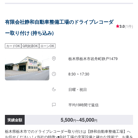
スなパーツあんなパーツにこんなパーツ。どれもいいけど自分では付けられ
ない。そんな悩みはありませんか？欲しくて買ったけどうまく付けられな
い、そんなご経験はありませんか？ジェイピットミナミでは、ネットでご購
有限会社静和自動車整備工場のドライブレコーダ
入いただいたパーツを取り付けることが可能です。クルマ好きの皆さんのピ
3.0
(1件)
ットワーカーにおまかせください。【1】オファーにてお問い合わせ【2】お
ー取り付け (持ち込み)
見積り【3】お見積りにご納得いただければ作業開始【4】仕上がり次第納車
『代車について』代車をご用意しています。お車の作業中は代車をご利用く
ださい。※代車の燃料代はお客様にご負担いただいております。『営業時間・
カードOK
QR決済OK
ローンOK
定休日』営業時間：8:30〜18:00定休日：日・祝・第一月曜
栃木県栃木市岩舟町静戸1479
8:30 ~ 17:30
日曜・祝日
平均19時間で返信
5,500
45,000
実績金額
円
〜
円
栃木県栃木市でのドライブレコーダー取り付けは【静和自動車整備工場】へ
お任せください！<当社の特徴>◾自社工場の充実設備と確かな技術で、お車を