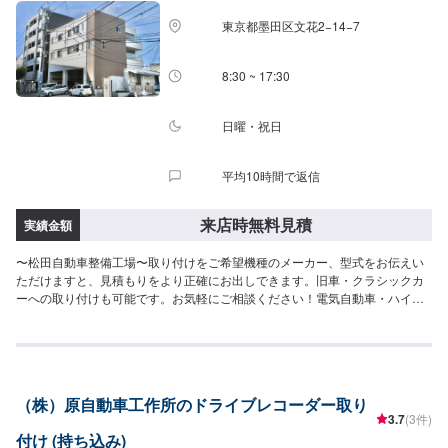
東京都墨田区文花2−14−7
8:30 ~ 17:30
日曜・祝日
平均10時間で返信
来店時無料見積
実績金額
〜松田自動車整備工場〜取り付けをご希望機種のメーカー、型式をお伝えい
ただけますと、見積もりをより正確にお出しできます。旧車・クラシックカ
ーへの取り付けも可能です。お気軽にご相談ください！電気自動車・ハイブ
リッドカーへの取り付けもお任せください。▶️東京・墨田区文花、東京スカ
イツリー近く▶️1956年創業の国土交通省指定民間車検場▶️自社鈑金塗装工場
も併設！車検・修理・整備・自動車販売・定期点検・鈑金・全塗装・フレー
ム修正・デントリペア・カーディティーリング等、お車に関することならお
任せください！「お車のかかりつけ医」としてぜひ当社をご利用ください。
（株）原自動車工作所のドライブレコーダー取り
【代車について】代車の無料貸し出しサービスがございますので、ご希望の
3.7
(3件)
方はお申し付けください。※燃料代はお客様負担となります。※状況により貸
付け (持ち込み)
出できかねる場合がございます。【パーツについて】パーツ持ち込み・販売