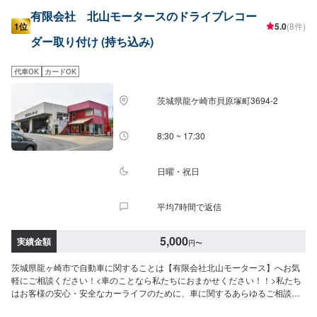
有限会社 北山モータースのドライブレコー
1位
5.0
(8件)
ダー取り付け (持ち込み)
代車OK
カードOK
茨城県龍ケ崎市貝原塚町3694-2
8:30 ~ 17:30
日曜・祝日
平均7時間で返信
5,000
実績金額
円
〜
茨城県龍ヶ崎市で自動車に関することは【有限会社北山モータース】へお気
軽にご相談ください！<車のことなら私たちにおまかせください！！>私たち
はお客様の安心・安全なカーライフのために、車に関するあらゆるご相談に
お応えします。更にワンストップサービスを導入している為、様々なサービ