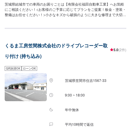
茨城県結城市での車両のお困りごとは【有限会社福田自動車工業】へお気軽
にご相談ください！<お客様のご予算に応じてプランをご提案！板金・塗装・
整備はお任せください！>小さなキズから破損のように大きな修理まで大切な
お車の鈑金は福田自動車にお任せ下さい。福田自動車では、キズや破損状況
に合わせて最適な修理方法をご提案します。お客様のご要望・ご予算をお聞
きし、最適な施工方法をご提案しますので、お気軽にお問い合わせ下さい。
【1】オファーにてお問い合わせ【2】お見積り【3】お見積りにご納得いた
だければ作業開始【4】仕上がり次第納車-----納期について-----納期は通常1日
くるま工房笠間株式会社のドライブレコーダー取
～2日程度で納車となります。(要相談)納期は前後する場合がございます。予
5.0
(2件)
めご了承ください。-----代車について-----代車をご用意しています。お車の作
り付け (持ち込み)
業中は代車をご利用ください。※代車の燃料代はお客様にご負担いただいてお
ります。-----ご来店時の注意、受付方法-----入庫の際はお気をつけてお越しく
ださい。駐車スペースは事務所前の空いているスペースに駐車してくださ
QR決済OK
ローンOK
い。受付はスタッフへ「メンテモで予約しました」とお伝えください。ご案
内いたします。【定休日・営業時間】定休日：日曜、祝日営業時間：
茨城県笠間市住吉1567-33
8:00~18:00
9:00 ~ 18:00
年中無休
平均10時間で返信