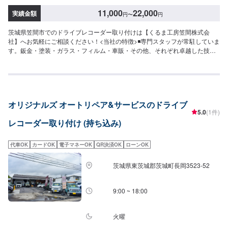
11,000
22,000
実績金額
円
〜
円
茨城県笠間市でのドライブレコーダー取り付けは【くるま工房笠間株式会
社】へお気軽にご相談ください！<当社の特徴>◾専門スタッフが常駐していま
す。鈑金・塗装・ガラス・フィルム・車販・その他、それぞれ卓越した技術
をもつ専門スタッフが２人１組で対応いたします。◾万全のアフターケアをい
たします。修理後に永久保証書を発行させて頂いております。お客様がその
お車を乗っている間は保証します。◾土・日・祝も営業してるのでお客様がお
休みでも見積・修理ができます！お客様のご要望に併せて中古部品も準備で
きるのでなんていっても低価格です。<お客様のご予算やご希望の時間に応じ
オリジナルズ オートリペア&サービスのドライブ
てプランをご提案！>★お安く済ませたい…★お時間があまり取れない…など
5.0
(1件)
のご相談もお気軽にどうぞ！【1】オファーにてお問い合わせ【2】お見積り
レコーダー取り付け (持ち込み)
【3】お見積りにご納得いただければ作業開始【4】仕上がり次第納車-----納
期について-----納期は通常2日～3日程度で納車となります。(要相談)納期は前
後する場合がございます。予めご了承ください。-----代車について-----代車を
代車OK
カードOK
電子マネーOK
QR決済OK
ローンOK
ご用意しています。お車の作業中は代車をご利用ください。※代車の燃料代は
お客様にご負担いただいております。-----ご来店時の注意、受付方法-----入庫
茨城県東茨城郡茨城町長岡3523-52
の際はお気をつけてお越しください。駐車スペースは事務所前の空いている
スペースに駐車してください。受付はスタッフへ「メンテモで予約しまし
た」とお伝えください。ご案内いたします。【定休日・営業時間】定休日：
9:00 ~ 18:00
年中無休（大型連休のみ休み）営業時間：9:00~18:00
火曜