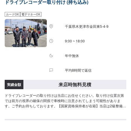
ドライブレコーダー取り付け (持ち込み)
カードOK
電子マネーOK
千葉県木更津市金田東5-4-9
9:00 ~ 18:00
年中無休
平均8時間で返信
来店時無料見積
実績金額
ドライブレコーダーの取り付けは当店にお任せください。取り付け位置次第
では前方の視界の確保の関係で車検時に注意されてしまう可能性がありま
す。ご予約お待ちしております。【国家資格保持者が在籍】当店は2級整備士
が1名在籍しております。お車の整備・修理の際も資格を持ったスタッフの対
応で安心安全でございます。