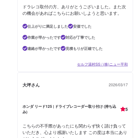
ドラレコ取付の方、ありがとうございました。また次
の機会があればこちらにお願いしようと思います。
仕上がりに満足しました
安価でした
作業が早かったです
対応が丁寧でした
連絡が早かったです
見積もりが正確でした
セルフ湯村SS / (株)ニュー平和
大坪さん
2026/03/17
ホンダ リード125 | ドライブレコーダー取り付け (持ち込
5
み)
こちらの不手際があったにも関わらず快く請け負って
いただき、心より感謝いたします この度は本当にあり