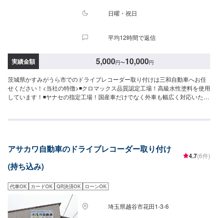
す。【定休日・営業時間】定休日：日曜日祝日第二土曜日営業時間：
8:30~17:30
日曜・祝日
平均12時間で返信
5,000
10,000
実績金額
円
〜
円
茨城県かすみがうら市でのドライブレコーダー取り付けは三和自動車へお任
せください！<当社の特徴>◾クロマックス品質認定工場！高級水性塗料を使用
しています！◾ヤナセの指定工場！国産車だけでなく外車も幅広く対応いたし
ます！◾かすみがうら市の老舗自動車整備工場！どんなことでもご相談下さ
い！<お客様のご予算やご希望の時間に応じてプランをご提案！>★お安く済
ませたい…★お時間があまり取れない…などのご相談もお気軽にどうぞ！
【1】オファーにてお問い合わせ【2】お見積り【3】お見積りにご納得いた
だければ作業開始【4】仕上がり次第納車-----納期について-----納期は通常40
アサカワ自動車のドライブレコーダー取り付け
分程度で納車となります。(要相談)納期は前後する場合がございます。予めご
4.7
(6件)
了承ください。-----代車について-----無料の代車をご用意しています。お車の
(持ち込み)
作業中は代車をご利用ください。※代車の燃料代はお客様にご負担いただいて
おります。-----ご来店時の注意、受付方法-----入庫の際はお気をつけてお越し
ください。駐車スペースは事務所前の空いているスペースに駐車してくださ
代車OK
カードOK
QR決済OK
ローンOK
い。受付はスタッフへ「メンテモで予約しました」とお伝えください。ご案
内いたします。【定休日・営業時間】定休日：日曜日、第2土曜日、祝日営業
埼玉県越谷市花田1-3-6
時間：8:30~18:00