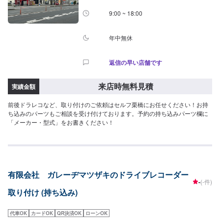
9:00 ~ 18:00
年中無休
返信の早い店舗です
来店時無料見積
実績金額
前後ドラレコなど、取り付けのご依頼はセルフ栗橋にお任せください！お持
ち込みのパーツもご相談を受け付けております。予約の持ち込みパーツ欄に
「メーカー・型式」をお書きください！
有限会社 ガレーヂマツザキのドライブレコーダー
-
(-件)
取り付け (持ち込み)
代車OK
カードOK
QR決済OK
ローンOK