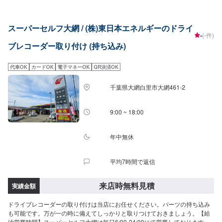
円〜●その他外車：ASK<パーツ持ち込み可能>パーツ持ち込みも可能です。
持ち込みの場合はオファーにて、部品の詳細や車種情報をお送りください。
部品のご購入のご案内も可能ですので、ご希望の方はその旨をオファー詳細
スーパーセルフ大網 / (株)東日本エネルギーのドライ
にてお伝えください。他店購入車の対応も、輸入車の対応も、クルマの購入
-
(-件)
もいろいろ、説明力も対応力も！1969年に創業して以来、50年以上この地で
ブレコーダー取り付け (持ち込み)
お店を営業させていただいております。チェーン店への加盟、地元の皆様の
支えでここまで1歩ずつ成長をさせて頂きました。これからもお客様に笑顔を
届けられるよう、新しいお店のオープンも進んでおります。
代車OK
カードOK
電子マネーOK
QR決済OK
千葉県大網白里市大網461-2
9:00 ~ 18:00
年中無休
平均7時間で返信
来店時無料見積
実績金額
ドライブレコーダーの取り付けは当店にお任せください。パーツの持ち込み
も可能です。万が一の時に備えてしっかりと取りつけておきましょう。【給
油営業時間】スーパーセルフ大網は毎日6:00-24:00にて営業しております。