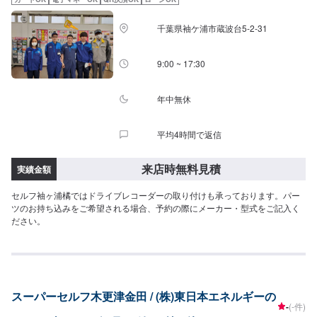
千葉県袖ケ浦市蔵波台5-2-31
9:00 ~ 17:30
年中無休
平均4時間で返信
来店時無料見積
実績金額
セルフ袖ヶ浦橘ではドライブレコーダーの取り付けも承っております。パー
ツのお持ち込みをご希望される場合、予約の際にメーカー・型式をご記入く
ださい。
スーパーセルフ木更津金田 / (株)東日本エネルギーの
-
(-件)