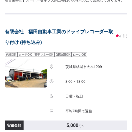
有限会社 福田自動車工業のドライブレコーダー取
-
(-件)
り付け (持ち込み)
代車OK
カードOK
電子マネーOK
QR決済OK
ローンOK
茨城県結城市大木1209
8:00 ~ 18:00
日曜・祝日
平均7時間で返信
5,000
実績金額
円
〜