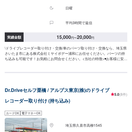
お待たせしないために、お越しの際は一度お電話いただけますよう願いま
す。ご来店時にはお客様用駐車場にお停めください。受付はスタッフへ「メ
日曜
ンテモで予約しました」とお伝えください。ご案内いたします。【定休日・
営業時間】定休日：火曜日、第二第四月曜日営業時間：9:00~18:00
平均3時間で返信
15,000
20,000
実績金額
円
〜
円
\ドライブレコーダー取り付け・交換/車のパーツ取り付け・交換なら、埼玉県
さいたま市にある株式会社ミヤイボデー浦和にお任せください。パーツの持
ち込みも可能です！お気軽にお問合せください。<当社の特徴>◾お客様に安
心・安全にお車に乗っていただけるよう、しっかりとお車を点検し、内容に
ついてお客様に説明をして提案させていただきます。◾不安な点や、疑問に思
うことなどは実務経験の長いスタッフが丁寧にわかりやすく説明いたします
ので、その都度おっしゃっていただければ幸いです。◾お客様一人一人に合わ
せた丁寧なご提案でお客様とお車の関係をより良好にさせていただきます。
Dr.Driveセルフ栗橋 / アルプス東京(株)のドライブ
【作業の流れ】【1】お問い合わせ【2】車の確認・お見積もりの作成【3】
5.0
(8件)
車のお預かり【4】修理開始【5】修理終了・お支払い【6】アフターサポー
レコーダー取り付け (持ち込み)
ト【代車について】作業中にお車が必要なお客様には、代車をお出しするこ
ともできますので事前にご相談ください。代車は、ご希望の車種がお選びい
ただけ、ほぼすべてにETC、ナビが付いております。※代車の燃料代はお客様
カードOK
電子マネーOK
にご負担いただいております。【定休日・営業時間】定休日：年中無休（大
型連休のみ休み）営業時間：9:00~18:00
埼玉県久喜市高柳1545