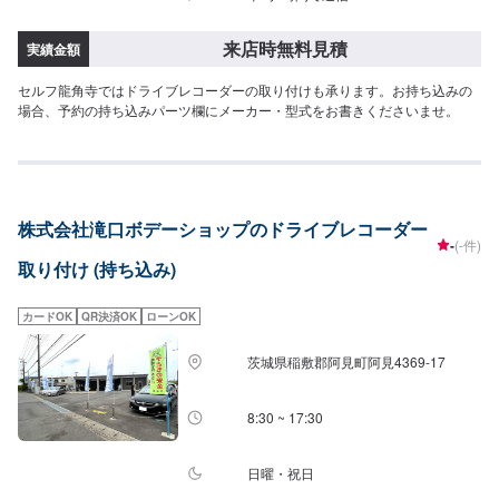
来店時無料見積
実績金額
セルフ龍角寺ではドライブレコーダーの取り付けも承ります。お持ち込みの
場合、予約の持ち込みパーツ欄にメーカー・型式をお書きくださいませ。
株式会社滝口ボデーショップのドライブレコーダー
-
(-件)
取り付け (持ち込み)
カードOK
QR決済OK
ローンOK
茨城県稲敷郡阿見町阿見4369-17
8:30 ~ 17:30
日曜・祝日