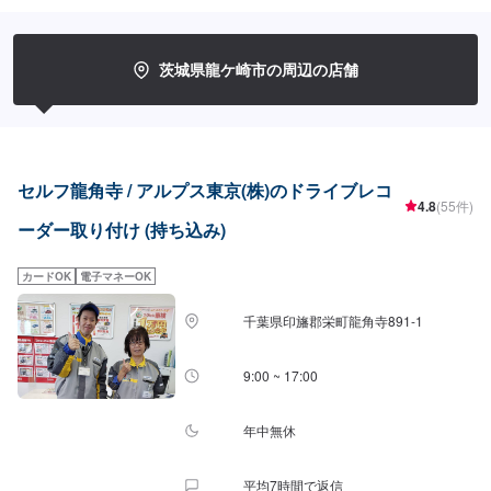
スをスムーズに提供することが可能です。お車の購入から日ごろのメンテナ
ンス、修理、保険相談まであらゆるご要望にお応えします。これからも信頼
されるカーアドバイザーであるよう、技術力とサービスの向上を目指してま
いります。【1】オファーにてお問い合わせ【2】お見積り【3】お見積りに
茨城県龍ケ崎市の周辺の店舗
ご納得いただければ作業開始【4】仕上がり次第納車-----納期について-----納
期は通常1日程度で納車となります。(要相談)納期は前後する場合がございま
す。予めご了承ください。-----ご来店時の注意、受付方法-----入庫の際はお気
をつけてお越しください。駐車スペースは事務所前の空いているスペースに
駐車してください。受付はスタッフへ「メンテモで予約しました」とお伝え
ください。ご案内いたします。【定休日・営業時間】定休日：日曜日、祝
セルフ龍角寺 / アルプス東京(株)のドライブレコ
日、第二土曜日営業時間：8:30~17:30
4.8
(55件)
ーダー取り付け (持ち込み)
カードOK
電子マネーOK
千葉県印旛郡栄町龍角寺891-1
9:00 ~ 17:00
年中無休
平均7時間で返信