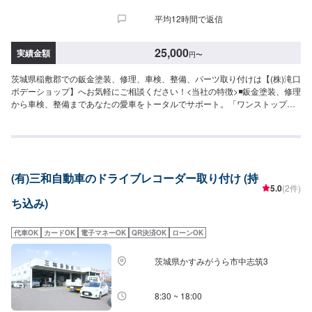
平均12時間で返信
25,000
実績金額
円
〜
茨城県稲敷郡での鈑金塗装、修理、車検、整備、パーツ取り付けは【(株)滝口
ボデーショップ】へお気軽にご相談ください！<当社の特徴>◾鈑金塗装、修理
から車検、整備まであなたの愛車をトータルでサポート。「ワンストップ」
対応が『滝口ボデーショップ』の最大の強み。幅広いサービスメニューで、
どんな内容のご相談もトータルで承ります。車種を問わず、お車の事ならな
んでもお問い合わせください。◾プロの熟練の技が納得の仕上がりをお約束。
鈑金塗装のプロフェッショナルたちが、その持てる力の最大限を、お客様の
愛車に注ぎます。ディーラーと比べても遜色ない技術力から生まれる修理品
(有)三和自動車のドライブレコーダー取り付け (持
質への絶対の自信。とにかく安心してお任せください。<ご希望と条件に応じ
5.0
(2件)
たパーソナルメニューを提案！>「技術的なクオリティの提供はもちろん、お
ち込み)
客様目線での最善のメニューと車輌価値をできる限り下げない処理をいかに
提案できるか。」それが「サービス業」としてのプライド。お客様それぞれ
のニーズや条件に確実に応えることにこだわります。【1】オファーにてお問
代車OK
カードOK
電子マネーOK
QR決済OK
ローンOK
い合わせ【2】お見積り【3】お見積りにご納得いただければ作業開始【4】
仕上がり次第納車-----納期について-----納期は通常１日～２日程度で納車とな
茨城県かすみがうら市中志筑3
ります。(要相談)納期は前後する場合がございます。予めご了承ください。---
--ご来店時の注意、受付方法-----入庫の際はお気をつけてお越しください。駐
車スペースは事務所前の空いているスペースに駐車してください。受付はス
8:30 ~ 18:00
タッフへ「メンテモで予約しました」とお伝えください。ご案内いたしま