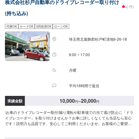
株式会社杉戸自動車のドライブレコーダー取り付け
いただきますので、あらかじめご了承ください。【代車について】無料代車
-
(-件)
（無保険時）を24台ご用意しております。燃料代はお客さま負担となります
(持ち込み)
ので、ご了承ください。【営業時間・定休日】営業時間：8:30〜17:30定休
日：日・祝・第一、第三月曜日
代車OK
カードOK
QR決済OK
ローンOK
埼玉県北葛飾郡杉戸町清地6-26-18
9:00 ~ 17:00
月曜
平均16時間で返信
10,000
20,000
実績金額
円
〜
円
\お車のドライブレコーダー取付/煽り運転や駐車場での当て逃げ防止に「ドラ
イブレコーダー」を取り付けませんか？お車に詳しくなくても当店なら安心
です！説明力も品質です、安心してご利用くださいませ。お客様のご要望に
お応えします。〜今ある車を大切に〜埼玉県北葛飾郡杉戸町の株式会社杉戸
自動車<料金目安>持込取付対応可能。技術料は5,500円～●国産車：22,000