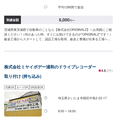
平均12時間で返信
6,000
実績金額
円
〜
茨城県東茨城郡で自動車のことなら【株式会社ORIGINALZ】へお気軽にご相
談ください！<何かあった時、すぐにお助けできるのが“ORIGINALZ”です！>
鈑金工場からスタートして、認証工場を取得。鈑金と整備が出来る工場へと
変わりました。全ては【笑顔の為に】をモットーにしており、お客様のご相
談は絶対に妥協をしないプロの自信と技術で全力で対応させていただきま
す。信頼と安心をお届けし、最後には笑顔になっていただけるよう努めま
す。今現在も特定整備工場として、ブレーキサポートのエーミングなどの技
術向上を目指しております。そこから、新車のエブリイやジムニーなどのカ
株式会社ミヤイボデー浦和のドライブレコーダー
スタムなどにも力を入れ、工場での一貫作業として今までのノウハウを生か
4.5
(2件)
しております。当店はただ車を修理したり販売するだけでなく、お客様に何
取り付け (持ち込み)
かあった時にすぐに駆け付け、相談に乗り、対応から解決まで導くことがで
きるお店です。更にトータルサービスを提供することが可能ですので、「車
の身近な相談役」として、お困りの際はお気軽にご相談ください。【作業実
代車OK
カードOK
QR決済OK
績】スバルWRXSTI24,750円【1】オファーにてお問い合わせ【2】お見積り
【3】お見積りにご納得いただければ作業開始【4】仕上がり次第納車-----納
埼玉県さいたま市桜区中島2-22-17
期について-----納期は通常30分程度で納車となります。(要相談)納期は前後す
る場合がございます。予めご了承ください。-----代車について-----代車をご用
意しています。お車の作業中は代車をご利用ください。※代車の燃料代はお客
9:00 ~ 18:00
様にご負担いただいております。-----ご来店時の注意、受付方法-----お客様を