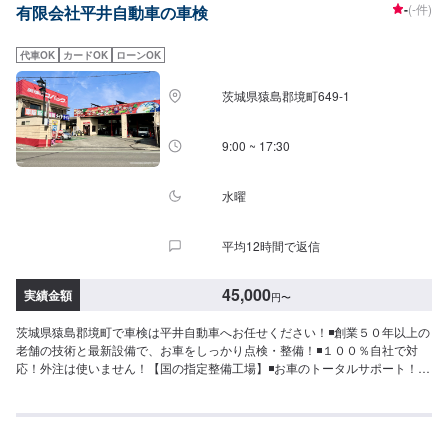
-
(-件)
有限会社平井自動車の車検
OFF（3ヶ月以上前）入庫日即決割引：2,000円OFF（見積時に、車検日を即
決していただいた場合。）新車初回割引：3,000円OFF（新車登場から初めて
の車検。）<<車検特典>>洗車無料サービス：手洗い洗車をして納車いたしま
代車OK
カードOK
ローンOK
す。アフターフォロー：車検後、6ヶ月・12ヶ月・18ヶ月のDDセーフティー
チェックを無料で実施いたします。
茨城県猿島郡境町649-1
9:00 ~ 17:30
水曜
平均12時間で返信
45,000
実績金額
円
〜
茨城県猿島郡境町で車検は平井自動車へお任せください！◾創業５０年以上の
老舗の技術と最新設備で、お車をしっかり点検・整備！◾１００％自社で対
応！外注は使いません！【国の指定整備工場】◾お車のトータルサポート！ど
んなことでもご相談下さい！★ハンドルを少し曲げないと車がまっすぐ走ら
ない…★タイヤの片減りが気になる…★他店で断られてしまった…★保険を
使えべきなのかわからない…などのご相談もお気軽にどうぞ！【定休日・営
業時間】定休日：第一日曜日、水曜日営業時間：9:00~17:30【1】オファー