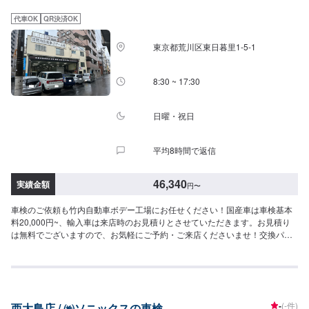
お客様の大切なお車をトータルサポート！クルマに関するお悩みは何でも当
社にご相談ください。車検・整備、鈑金・塗装、コーティング、損害保険な
代車OK
QR決済OK
どクルマに関する全てのお悩みをサポートし、お客様のニーズに応えたご提
案をいたします。高い信頼性、高い修理技術埼玉県川口市の原自動車工作所
東京都荒川区東日暮里1-5-1
は大手ディーラー・損害保険ジャパン日本興亜の修理指定工場です。【45年
の実績】●1969年創業！●40年の経験で積み上げたノウハウ●さまざまな鈑
金・修理に対応可能【パーツ持ち込み可能】持ち込みパーツの対応もいたし
8:30 ~ 17:30
ます。※パーツの不備などにより、取り付けができなかった場合でも、動作確
認などで発生した工賃をご請求させていただきますので、あらかじめご了承
ください。【代車について】無料代車（無保険時）を24台ご用意しておりま
日曜・祝日
す。燃料代はお客さま負担となりますので、ご了承ください。【営業時間・
定休日】営業時間：8:30〜17:30定休日：日・祝・第一、第三月曜日
平均8時間で返信
46,340
実績金額
円
〜
車検のご依頼も竹内自動車ボデー工場にお任せください！国産車は車検基本
料20,000円~、輸入車は来店時のお見積りとさせていただきます。お見積り
は無料でございますので、お気軽にご予約・ご来店くださいませ！交換パー
ツなど、お客様にご相談の上で作業を進めさせていただきます。安心してご
依頼くださいませ。【車検総額】【軽自動車】N-BOX,ハスラー,タント,s660
等車検基本料：20,000円自賠責保険：17,540円重量税：6,600円印紙代：
2,200円----------------------------------------合計：46,340円【小型自動車】フィッ
ト,ヤリス等(1.0t以下)車検基本料：20,000円自賠責保険：17,650円重量税：
-
(-件)
西大島店 / ㈱ソニックスの車検
16,400円印紙代：2,200円----------------------------------------合計：56,250円【中