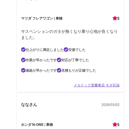
5
マツダ フレアワゴン | 車検
サスペンションのガタが無くなり乗り心地が良くなり
ました。
仕上がりに満足しました
安価でした
作業が早かったです
対応が丁寧でした
連絡が早かったです
見積もりが正確でした
メカドック室蘭東店 モダ石油
ななさん
2026/03/02
5
ホンダ N-ONE | 車検