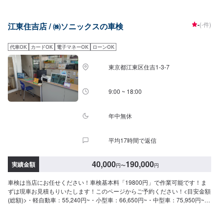
ー搭載のお車に乗られているオーナー様、当店では法律改定前でもお客様の
安全を考えて、適切なご提案をさせていただいております。<私たちからみな
さまへ>〜今ある車を大切に〜埼玉県北葛飾郡杉戸町の株式会社杉戸自動車人
-
(-件)
江東住吉店 / ㈱ソニックスの車検
とクルマを大切にサポート。新車から数えて1回目の車検であれば「金額重
視」でもいいのかもしれませんが、新車から5年を迎える場合は「安全重視」
をご提案いたします。また高温多湿の日本において、7年を超えたクルマの場
代車OK
カードOK
電子マネーOK
ローンOK
合、修理時やご納車後に関わらず、修理箇所に付随した部分に別の問題が発
生することもございます。問題解決に向けて、最後までしっかりとした説明
東京都江東区住吉1-3-7
と対応をさせていただきます。説明力も品質です、安心してご利用ください
ませ。<料金表>新車から数えて「はじめて」「2回目」は代車なし60分立会
い車検、「3回目」は代車あり預かり車検です。【はじめてなら】●タント･ワ
9:00 ~ 18:00
ゴンR･Nシリーズ：43,329円〜●ヴィッツ・フィット・マーチ：54,599円〜●
カローラ・レガシーティーダ：62,799円〜●マークX・オデッセイ・ボクシ
ー：70,999円〜●アルファード・エルグランド：79,199円〜●ベンツA/B･
年中無休
BMW1･VWポロなど：84,840円〜●ベンツC･BMW3･VWゴルフなど：93,040
円〜●ベンツE･BMW5/6･VWパサートなど：93,040円〜●ベンツS･BMW7･
平均17時間で返信
Audi7/8など：93,040円〜●ベンツG･BMWX･VWトゥアレグなど：114,940
円〜【2回目なら】●タント･ワゴンR･Nシリーズ：55,370円〜●ヴィッツ・フ
ィット・マーチ：66,640円〜●カローラ・レガシーティーダ：74,840円〜●マ
40,000
190,000
実績金額
円
〜
円
ークX・オデッセイ・ボクシー：83,040円〜●アルファード・エルグランド：
91,240円〜●ベンツA/B･BMW1･VWポロなど：98,540円〜●ベンツC･BMW3･
車検は当店にお任せください！車検基本料「19800円」で作業可能です！ま
VWゴルフなど：106,740円〜●ベンツE･BMW5/6･VWパサートなど：
ずは現車お見積もりいたします！このページからご予約ください！<目安金額
106,740円〜●ベンツS･BMW7･Audi7/8など：106,740円〜【3回目以降は】●
(総額)>・軽自動車：55,240円~・小型車：66,650円~・中型車：75,950円~・
タント･ワゴンR･Nシリーズ：60,070円〜●ヴィッツ・フィット・マーチ：
大型車：85,350円~当店は年中無休、朝は7時から夜は20時まで営業しており
71,340円〜●カローラ・レガシー・ティーダ：79,540円〜●マークX・オデッ
ます。ガソリンエネルギーの供給協力はもちろん、併せてレンタカー業務も