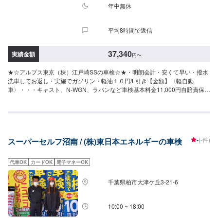
ッフへ「メンテモで予約しました」とお伝えください。ご案内いたします。
年中無休
【定休日・営業時間】定休日：日曜日祝日第二土曜日営業時間：8:30~17:30
平均8時間で返信
37,340
実績金額
円
〜
★☆アルプス東京（株）江戸崎SSの車検☆★・明朗会計・安くて早い・撥水
洗車してお返し・実施でガソリン・軽油１０円/L引き【金額】〈軽自動
車〉・・・キャスト、N-WGN、ラパンなど車検基本料金11,000円自賠責保険
17,540円重量税6,600円印紙代2,200
円–––––––––––––––––––––––––––––––––合計37,340円〈小型自動車
（1.0ｔ以下）〉・・・パッソ、ミラージュなど車検基本料金11,000円自賠責
保険17,650円重量税16,400円印紙代2,200
円–––––––––––––––––––––––––––––––––合計47,250円〈中型自動車
-
(-件)
スーパーセルフ沼南 / (株)東日本エネルギーの車検
（1.0〜1.5ｔ）〉・・・カローラ、ノート、CX3-など車検基本料金11,000円
自賠責保険17,650円重量税24,600円印紙代※2,200
円–––––––––––––––––––––––––––––––––合計55,450円（※3ナンバーは印
代車OK
カードOK
電子マネーOK
紙代が2,300円となります）〈大型自動車（1.5〜2.0ｔ）〉・・・RAV4、レ
ヴォーグ、ステップワゴンなど車検基本料金11,000円自賠責保険17,650円重
千葉県柏市大津ケ丘3-21-6
量税32,800円印紙代2,300円–––––––––––––––––––––––––––––––––合計
63,750円【上記料金に以下のコースも追加して利用可能です】●セーフティ
ーコース（＋6,600円）①ブレーキオイル交換②タイヤローテーション●パー
10:00 ~ 18:00
フェクトコース（車のサイズによて追加料金が異なります▶︎下部に記載）①