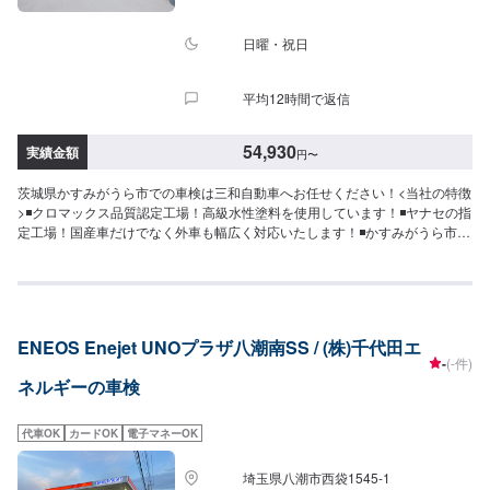
コース]軽自動車：31,900円小型車：33,900円中型車：36,900円大型車：
38,900円1.ブレーキオイル交換2.タイヤローテーション3.ATF・CVTF交換4.
エンジンオイル交換(当社指定オイル5Lまで)5.フラッシング6.オイルエレメン
日曜・祝日
ト7.エアコンクリーニング(真空引き・ガス補充・オイル補充)【代車利用料
金】2,200円＋燃料代実費を頂戴しております。代車をご希望の際は、予約の
平均12時間で返信
希望欄をご選択ください。
54,930
実績金額
円
〜
茨城県かすみがうら市での車検は三和自動車へお任せください！<当社の特徴
>◾クロマックス品質認定工場！高級水性塗料を使用しています！◾ヤナセの指
定工場！国産車だけでなく外車も幅広く対応いたします！◾かすみがうら市の
老舗自動車整備工場！どんなことでもご相談下さい！<お客様のご予算やご希
望の時間に応じてプランをご提案！>★お安く済ませたい…★お時間があまり
取れない…などのご相談もお気軽にどうぞ！【1】オファーにてお問い合わせ
【2】お見積り【3】お見積りにご納得いただければ作業開始【4】仕上がり
次第納車-----納期について-----納期は通常1日程度で納車となります。(要相談)
ENEOS Enejet UNOプラザ八潮南SS / (株)千代田エ
納期は前後する場合がございます。予めご了承ください。-----代車について---
-
(-件)
--無料の代車をご用意しています。お車の作業中は代車をご利用ください。※
ネルギーの車検
代車の燃料代はお客様にご負担いただいております。-----ご来店時の注意、受
付方法-----入庫の際はお気をつけてお越しください。駐車スペースは事務所前
の空いているスペースに駐車してください。受付はスタッフへ「メンテモで
代車OK
カードOK
電子マネーOK
予約しました」とお伝えください。ご案内いたします。【定休日・営業時
間】定休日：日曜日、第2土曜日、祝日営業時間：8:30~18:00
埼玉県八潮市西袋1545-1