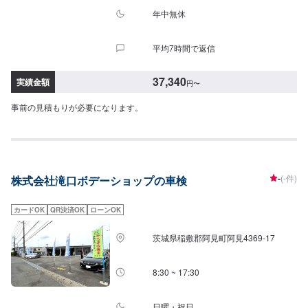
年中無休
平均7時間で返信
37,340
実績金額
円
〜
事前の見積もりが必要になります。
-
(-件)
株式会社滝口ボデーショップの車検
カードOK
QR決済OK
ローンOK
茨城県稲敷郡阿見町阿見4369-17
8:30 ~ 17:30
日曜・祝日