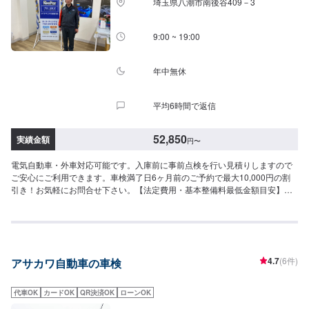
埼玉県八潮市南後谷409－3
9:00 ~ 19:00
年中無休
平均6時間で返信
52,850
実績金額
円
〜
電気自動車・外車対応可能です。入庫前に事前点検を行い見積りしますので
ご安心にご利用できます。車検満了日6ヶ月前のご予約で最大10,000円の割
引き！お気軽にお問合せ下さい。【法定費用・基本整備料最低金額目安】軽
自動車：52,580円～別途追加整備費用小型自動車：68,210円～別途追加整備
費用中型自動車：73,160円～別途追加整備費用大型自動車：81,360円～別途
追加整備費用4ナンバー:63,630円～別途追加整備費用
4.7
(6件)
アサカワ自動車の車検
代車OK
カードOK
QR決済OK
ローンOK