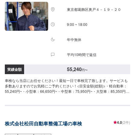
れ車等は除きます。※同一車種でも重量により重量税の金額が異なる場合があ
りますので車検証をご確認ください。※エコカーに対する重量税の減免もあり
東京都葛飾区奥戸４－１９－２０
ます。\パーツ持ち込みについて/パーツのお持ち込みは可能です！ご希望の方
はオファーをお送りいただく際に、パーツの詳細とお車の車検証、または車
種情報をお送りください。場合によっては対応できかねることもございます
9:00 ~ 18:00
ので、あらかじめご了承ください。\代車について/作業中は代車をお出しする
ことも可能ですので、ご希望の方はお気軽にお申し付けください。※燃料代は
お客さま負担となります。\営業時間・定休日/営業時間：8:45～18:00定休
年中無休
日：日曜日
平均10時間で返信
55,240
実績金額
円
〜
車検なら当店にお任せください！最短一日で車検完了致します。サービスも
多数ありますのでお気軽にご予約ください！<目安金額(総額)>・軽自動車：
55,240円~・小型車：66,650円~・中型車：75,950円~・大型車：85,350円~
当店はガソリンはもちろんのこと、洗車・コーティング・オイル交換・タイ
ヤ交換など作業に力を入れているので大歓迎でございます！ほかにも、中古
車販売,、新車販売、カーリースやレンタカーもやっております！また、
ENEOSアプリをダウンロードしていただいて、当店をお気に入り登録してい
ただくと、燃料割引、手洗い洗車割引などのクーポンを配信させていただい
4.0
(2件)
株式会社松田自動車整備工場の車検
てますので、お得にご利用できます。お客様の愛車のメンテナンスは当店に
お任せください。