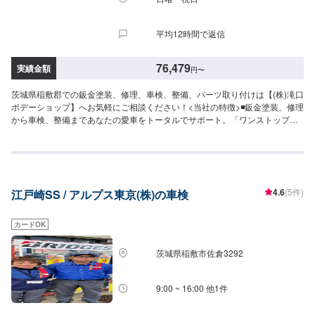
平均12時間で返信
76,479
実績金額
円
〜
茨城県稲敷郡での鈑金塗装、修理、車検、整備、パーツ取り付けは【(株)滝口
ボデーショップ】へお気軽にご相談ください！<当社の特徴>◾鈑金塗装、修理
から車検、整備まであなたの愛車をトータルでサポート。「ワンストップ」
対応が『滝口ボデーショップ』の最大の強み。幅広いサービスメニューで、
どんな内容のご相談もトータルで承ります。車種を問わず、お車の事ならな
んでもお問い合わせください。◾プロの熟練の技が納得の仕上がりをお約束。
鈑金塗装のプロフェッショナルたちが、その持てる力の最大限を、お客様の
愛車に注ぎます。ディーラーと比べても遜色ない技術力から生まれる修理品
4.6
(5件)
江戸崎SS / アルプス東京(株)の車検
質への絶対の自信。とにかく安心してお任せください。<ご希望と条件に応じ
たパーソナルメニューを提案！>「技術的なクオリティの提供はもちろん、お
客様目線での最善のメニューと車輌価値をできる限り下げない処理をいかに
カードOK
提案できるか。」それが「サービス業」としてのプライド。お客様それぞれ
のニーズや条件に確実に応えることにこだわります。【1】オファーにてお問
茨城県稲敷市佐倉3292
い合わせ【2】お見積り【3】お見積りにご納得いただければ作業開始【4】
仕上がり次第納車-----納期について-----納期は通常2日～3日程度で納車となり
ます。(要相談)納期は前後する場合がございます。予めご了承ください。-----
9:00 ~ 16:00 他1件
ご来店時の注意、受付方法-----入庫の際はお気をつけてお越しください。駐車
スペースは事務所前の空いているスペースに駐車してください。受付はスタ