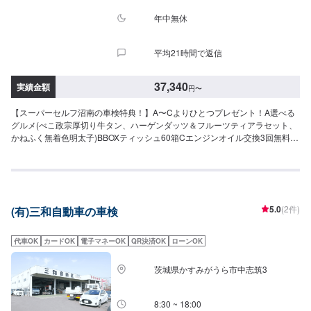
ブレーキオイル交換②タイヤローテーション③ATF・CVTF交換④エンジンオ
イル交換(当社指定オイル5Lまで)⑤フラッシング⑥オイルエレメント⑦エア
年中無休
コンクリーニング（真空引き・ガス充填・オイル補充）［料金］軽自動車＋
31,900円小型車＋33,900円中型車＋36,900円大型車＋38,900円【車検を予約
平均21時間で返信
＆実施された方に選べるプレゼント】A〜Cよりお好きなものをお一つプレゼ
ントいたします！（お渡しは車検実施時または実施後）A.選べるグルメ
B.BOXティッシュ60箱C.〈当社指定オイル限定〉エンジンオイル交換３回無
37,340
実績金額
円
〜
料券※「エンジンオイル」交換はお車にあったオイルで交換（5Lまで/交換工
賃込/2年間有効）。※品切れの際は他の景品と替えさせていただきます。※他
【スーパーセルフ沼南の車検特典！】A〜Cよりひとつプレゼント！A選べる
キャンペーンの割引との併用はできません。＜＜＜注意事項＞＞＞・事業用
グルメ(べこ政宗厚切り牛タン、ハーゲンダッツ＆フルーツティアラセット、
登録者、トラック類、8ナンバー車、並行輸入車、一部外車、改造車はお受け
かねふく無着色明太子)BBOXティッシュ60箱Cエンジンオイル交換3回無料
できません。・外車、ハイブリッド車、ダブルタイヤ車の車検基本料は車種
券・ガソリン、軽油が車検実施後10円/L引き・撥水洗車無料実施・テクニカ
によって異なりますのでお問い合わせください。・整備に伴う部品・工賃
ルサービス無料実施(タイヤエアーチェック＆補充、WW液補充、LLC補充)
は、お車の状態に合わせ、別途お見積りとなります。・ブレーキ関連整備費
【金額】【軽自動車】N-BOX,ハスラー,タント等車検基本料：11,000円自賠
用は別途お見積りとなります。・法定費用（自賠責保険＋重量税＋印紙代）
責保険：17,540円重量税：6,600円印紙代：2,200円----------------------------------
は現金払いとなります。・新規登録より13年経過したお車は重量税が異なり
------合計：37,340円【小型自動車】ヴィッツ,マーチ等(1.0t以下)車検基本
ます。▶︎詳しく知りたい方はお問い合わせください
5.0
(2件)
(有)三和自動車の車検
料：11,000円自賠責保険：17,650円重量税：16,400円印紙代：2,200円-------
---------------------------------合計：47,250円【中型自動車】ノート,カローラ,アク
セラ等(1.0t-1.5t以下)車検基本料：11,000円自賠責保険：17,650円重量税：
代車OK
カードOK
電子マネーOK
QR決済OK
ローンOK
24,600円印紙代：2,200円----------------------------------------合計：55,450円【大
型自動車】オデッセイ,セレナ,クラウン等(1.5t-2.0t以下)車検基本料：11,000
茨城県かすみがうら市中志筑3
円自賠責保険：17,650円重量税：32,800円印紙代：2,300円-----------------------
-----------------合計：63,750円【さらに安心をプラスしたい方へ】[セーフティ
コース]6,600円1.ブレーキオイル交換2.タイヤローテーション[パーフェクト
8:30 ~ 18:00