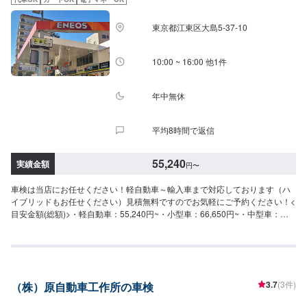
東京都江東区大島5-37-10
10:00 ~ 16:00 他1件
年中無休
平均8時間で返信
55,240
実績金額
円
〜
車検は当店にお任せください！軽自動車～輸入車まで対応しております（ハ
イブリッドもお任せください）見積無料ですのでお気軽にご予約ください！<
目安金額(総額)>・軽自動車：55,240円~・小型車：66,650円~・中型車：
75,950円~・大型車：85,350円~
3.7
(3件)
（株）原自動車工作所の車検