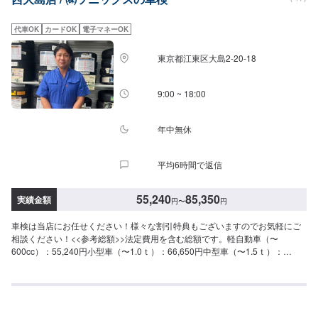
型自動車】シエンタ,カローラ,マツダ3等(1.0t-1.5t以下)車検基本料：20,000円
自賠責保険：17,650円重量税：24,600円印紙代：2,300円--------------------------
代車OK
カードOK
電子マネーOK
--------------合計：64,550円【大型自動車】ステップワゴン,フーガ,シーマ等
(1.5-2.0t)車検基本料：20,000円自賠責保険：17,650円重量税：32,800円印紙
東京都江東区大島2-20-18
代：2,300円----------------------------------------合計：72,750円【大型自動車】ア
ルファード、グランエース、ランドクルーザー等(2.0t超)車検基本料：20,000
円自賠責保険：17,650円重量税：41,000円印紙代：2,300円-----------------------
9:00 ~ 18:00
-----------------合計：80,950円
年中無休
平均6時間で返信
55,240
85,350
実績金額
円
〜
円
車検は当店にお任せください！様々な割引特典もございますのでお気軽にご
相談ください！<<参考総額>>法定費用を含む総額です。軽自動車（〜
600cc）：55,240円小型車（〜1.0ｔ）：66,650円中型車（〜1.5ｔ）：
75,950円大型車（〜2.0ｔ）：85,530円<<金額内訳>>車検基本料：19,800円
（軽自動車）20,900円（小型車）22,000円（中型車）23,200円（大型車）予
備検査料：6,600円<<割引制度>>最大8,000円引き。詳細はお問い合わせくだ
さい。早期予約割引：早い予約ほどお得！車検満了日より予約月に応じて割
引。1,000円OFF（1ヶ月以上前）2,000円OFF（2ヶ月以上前）3,000円