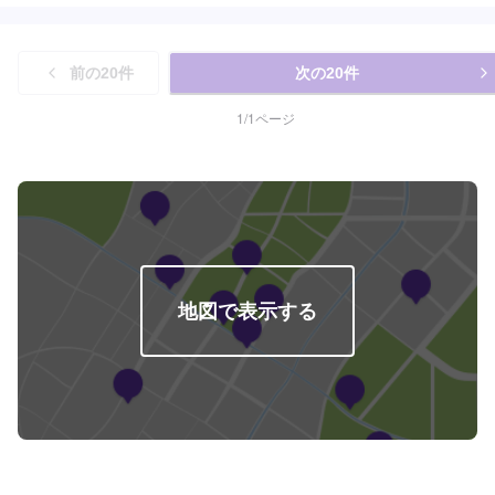
セイ・ボクシー：87,740円〜●アルファード・エルグランド：95,940円〜●そ
行っていいます。特にオイル交換、バッテリー交換のスピード作業、コーテ
の他外車：ASK※1:表示金額は追加部品・作業がない場合の公的費用を含んだ
ィングに力をいれてます！熟練のスタッフが親切丁寧かつ迅速に対応させて
料金です。※2:エコカー減税効果により金額は安くなります。※3:ホリデー車
頂きます。お客様の大切なお車のメンテナンスは是非当店にお任せくださ
検（はじめてならこれ･2回目ならこれ）ご利用で4WDか1BOXの場合は3,000
前の
20
件
次の
20
件
い。
円増しとなります。※4:※3が4WDの1BOXの場合は3,000円増しとなります。<
営業時間・定休日>朝9時から夜7時まで営業中月曜定休
1
/
1
ページ
地図で表示する