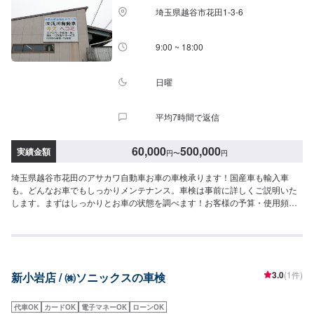
埼玉県越谷市花田1-3-6
9:00 ~ 18:00
日曜
平均7時間で返信
60,000
500,000
実績金額
円
〜
円
埼玉県越谷市花田のアサカワ自動車お車の車検承ります！国産車も輸入車
も。どんなお車でもしっかりメンテナンス。車検は事前に詳しくご説明いた
します。まずはしっかりとお車の状態を調べます！お客様の予算・使用頻度
などに合わせて、お見積もりをいたします。法律で定められたチェック項目
に添って各部位を点検、修理等が必要なパーツなどを交換・修理開始となり
ます。お客様には、必ず交換や修理の必要性を細かくご説明してからの作業
になりますので、どうぞご安心ください。\車検の流れ/1.お客様からオファー
2.お見積もり3.お見積もりにご納得いただけましたら正式にご依頼4.お客様に
3.0
(1件)
新小岩店 / ㈱ソニックスの車検
必要書類の準備をいただきます5.車検整備・点検6.お支払い・受け渡し\ご用
意いただくもの/1.車検証2.自賠責保険証3.自動車納税証明書4.認印※別途追加
整備の場合は、お見積の上ご提案させて頂きます。※上記金額は外車・車検切
代車OK
カードOK
電子マネーOK
ローンOK