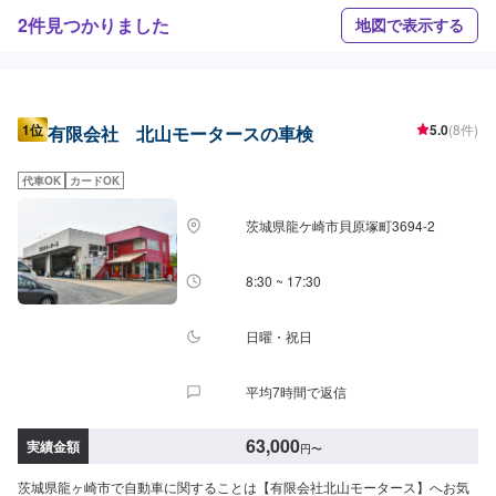
2件見つかりました
地図で表示する
1位
5.0
(8件)
有限会社 北山モータースの車検
代車OK
カードOK
茨城県龍ケ崎市貝原塚町3694-2
8:30 ~ 17:30
日曜・祝日
平均7時間で返信
63,000
実績金額
円
〜
茨城県龍ヶ崎市で自動車に関することは【有限会社北山モータース】へお気