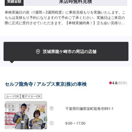
来店時無料見積
実績金額
車検実施日の前（1週間～2週間程度）に事前見積もりを実施いたします。こ
ちらは見積もり予約になりますので予めご了承ください。実施日はご来店の
際に正式に受付させていただきます。【車検実施特典！】立ち会い見積り無
料車検実施で１年間ガソリン・軽油が10円/L引き！整備工場完備。法定24ヶ
月点検付き。撥水洗車サービス！タイヤエアーチェック＆補充無料サービ
ス！ウィンドウォッシャー液・LLC補充無料サービス！【金額】【軽自動
車】N-BOX,ハスラー,タント等車検基本料：9,400円自賠責保険：17,540円重
量税：6,600円印紙代：2,200円----------------------------------------合計：35,740円
茨城県龍ケ崎市の周辺の店舗
【小型自動車】ヴィッツ,マーチ等(1.0t以下)車検基本料：9,400円自賠責保
険：17,650円重量税：16,400円印紙代：2,200円--------------------------------------
--合計：45,650円【中型自動車】ノート,カローラ,アクセラ等(1.0t-1.5t以下)車
検基本料：9,400円自賠責保険：17,650円重量税：24,600円印紙代：2,200
円----------------------------------------合計：53,850円（印紙代▶︎3ナンバーの場合
は、印紙代2,300円となります）【大型自動車】オデッセイ,セレナ,クラウン
4.8
(55件)
セルフ龍角寺 / アルプス東京(株)の車検
等(1.5t-2.0t以下)車検基本料：9,400円自賠責保険：17,650円重量税：32,800
円印紙代：2,300円----------------------------------------合計：62,150円【代車利用
カードOK
電子マネーOK
料】2,200円/台＋燃料代実費を頂戴しております。【選べるオプションコー
ス】[セーフティコース]6,600円1.ブレーキオイル交換2.タイヤローテーショ
ン[パーフェクトコース]軽自動車：31,900円小型車：33,900円中型車：
千葉県印旛郡栄町龍角寺891-1
36,900円大型車：38,900円1.ブレーキオイル交換2.タイヤローテーション
3.ATF・CVTF交換4.エンジンオイル交換(当社指定オイル5Lまで)5.フラッシン
9:00 ~ 17:00
グ6.オイルエレメント7.エアコンクリーニング(真空引き・ガス補充・オイル
補充)※外車、トラック、改造車はお受けできません。