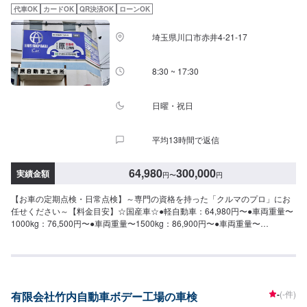
代車OK
カードOK
QR決済OK
ローンOK
埼玉県川口市赤井4-21-17
8:30 ~ 17:30
日曜・祝日
平均13時間で返信
64,980
300,000
実績金額
円
〜
円
【お車の定期点検・日常点検】～専門の資格を持った「クルマのプロ」にお
任せください～【料金目安】☆国産車☆●軽自動車：64,980円〜●車両重量〜
1000kg：76,500円〜●車両重量〜1500kg：86,900円〜●車両重量〜
2000kg：98,400円〜●車両重量〜2500kg：112,200円〜☆輸入車☆●車両重
量〜1000kg：83,060円〜●車両重量〜1500kg：93,460円〜●車両重量〜
2000kg：104,960円〜●車両重量〜2500kg：118,760円〜※年式、車種によっ
て、重量税が変わる場合があります。（「重量税について」参照）※料金は部
品交換、問題等がない場合に限ります。交換部品、追加整備等がある場合
-
(-件)
有限会社竹内自動車ボデー工場の車検
は、別途追加料金が発生致します。【作業実績】ホンダフィット109,006円