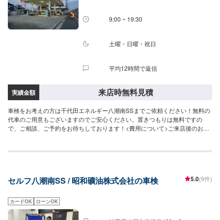
9:00 ~ 19:30
土曜・日曜・祝日
平均12時間で返信
来店時無料見積
実績金額
車検をお考えの方は千代田エネルギー八潮南SSまでご依頼ください！無料の
代車のご用意もございますのでご安心ください。置きつもりは無料ですの
で、ご相談、ご予約をお待ちしております！<費用について>ご来店後のお見
積もりとなります。
5.0
(9件)
セルフ八潮南SS / 昭和礦油株式会社の車検
カードOK
ローンOK