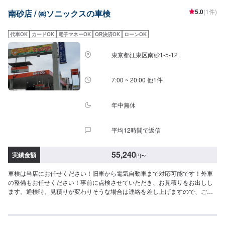
にてお問い合わせ【2】お見積り【3】お見積りにご納得いただければ作業開
5.0
(1件)
南砂店 / ㈱ソニックスの車検
始【4】仕上がり次第納車-----納期について-----納期は通常1日程度で納車とな
ります。車種や条件などにより、納期は前後する場合がございます。予めご
了承ください。-----代車について-----無料の代車をご用意しています。お車の
代車OK
カードOK
電子マネーOK
QR決済OK
ローンOK
作業中は代車をご利用ください。※代車の燃料代はお客様にご負担いただいて
おります。※内容などにより貸し出し出来かねる場合もございます。-----ご来
東京都江東区南砂1-5-12
店時の注意、受付方法-----入庫の際はお気をつけてお越しください。駐車スペ
ースは事務所前のお客様駐車スペースに駐車してください。受付はスタッフ
へ「メンテモで予約しました」とお伝えください。ご案内いたします。
7:00 ~ 20:00 他1件
年中無休
平均12時間で返信
55,240
実績金額
円
〜
車検は当店にお任せください！旧車から電気自動車まで対応可能です！外車
の整備もお任せください！事前に点検させていただき、お見積りをお出しし
ます。通検時、見積りが変わりそうな場合は連絡を差し上げますので、ご安
心ください。<目安金額(総額)>・軽自動車：55,240円~・小型車：66,650円
~・中型車：75,950円~・大型車：85,350円~当店は平日、土曜日が7時から
20時まで。日曜祝日は8時から18時までの営業となっております。ガソリン