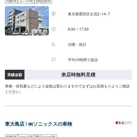
代車OK
カードOK
QR決済OK
東京都墨田区文花2−14−7
8:30 ~ 17:30
日曜・祝日
平均10時間で返信
来店時無料見積
実績金額
車種・排気量などにより金額は変わりますのでまずはお見積もりよりご相談
ください。
5.0
(2件)
東大島店 / ㈱ソニックスの車検
代車OK
カードOK
電子マネーOK