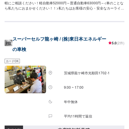
軽にご相談ください！軽自動車52000円～普通自動車63000円～<車のことな
ら私たちにおまかせください！！>私たちはお客様の安心・安全なカーライフ
のために、車に関するあらゆるご相談にお応えします。更にワンストップサ
ービスを導入している為、様々なサービスをスムーズに提供することが可能
です。お車の購入から日ごろのメンテナンス、修理、保険相談まであらゆる
ご要望にお応えします。これからも信頼されるカーアドバイザーであるよ
う、技術力とサービスの向上を目指してまいります。【1】オファーにてお問
スーパーセルフ龍ヶ崎 / (株)東日本エネルギー
い合わせ【2】お見積り【3】お見積りにご納得いただければ作業開始【4】
2位
5.0
(2件)
仕上がり次第納車-----納期について-----納期は通常1日～2日程度で納車となり
の車検
ます。(要相談)納期は前後する場合がございます。予めご了承ください。-----
ご来店時の注意、受付方法-----入庫の際はお気をつけてお越しください。駐車
スペースは事務所前の空いているスペースに駐車してください。受付はスタ
カードOK
ッフへ「メンテモで予約しました」とお伝えください。ご案内いたします。
【定休日・営業時間】定休日：日曜日、祝日、第二土曜日営業時間：
茨城県龍ケ崎市光順田1702-1
8:30~17:30
9:00 ~ 17:00
年中無休
平均11時間で返信