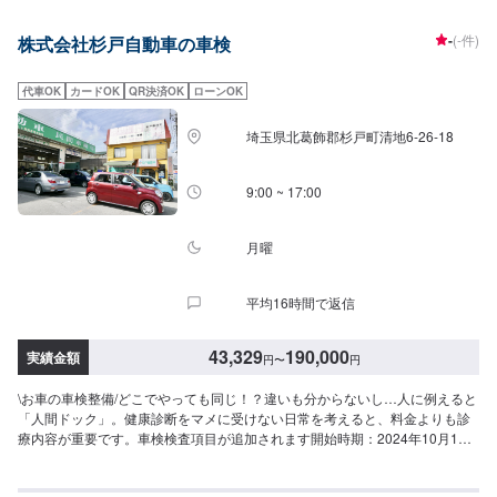
供給はもちろんのことコーティング、板金、車検、オイル交換、タイヤ交換
等、全て承ります！レンタカーも多くの台数保有していますので、なんでも
-
(-件)
株式会社杉戸自動車の車検
お気軽にご相談ください！
代車OK
カードOK
QR決済OK
ローンOK
埼玉県北葛飾郡杉戸町清地6-26-18
9:00 ~ 17:00
月曜
平均16時間で返信
43,329
190,000
実績金額
円
〜
円
\お車の車検整備/どこでやっても同じ！？違いも分からないし…人に例えると
「人間ドック」。健康診断をマメに受けない日常を考えると、料金よりも診
療内容が重要です。車検検査項目が追加されます開始時期：2024年10月1
日〜自動ブレーキや駐車支援システムなど、自動技術の発展とともに便利に
なった電子制御機能の安全・安定を図る検査項目が追加となります。センサ