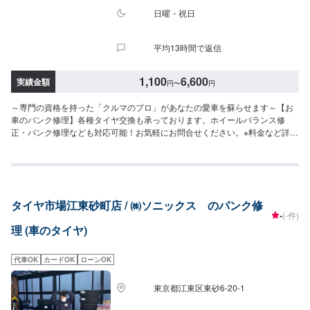
日曜・祝日
平均13時間で返信
1,100
6,600
実績金額
円
〜
円
～専門の資格を持った「クルマのプロ」があなたの愛車を蘇らせます～【お
車のパンク修理】各種タイヤ交換も承っております。ホイールバランス修
正・パンク修理なども対応可能！お気軽にお問合せください。※料金など詳し
くはお問合せください。【作業実績】ホンダストリーム12,320円お客様の大
切なお車をトータルサポート！クルマに関するお悩みは何でも当社にご相談
ください。車検・整備、鈑金・塗装、コーティング、損害保険などクルマに
関する全てのお悩みをサポートし、お客様のニーズに応えたご提案をいたし
ます。高い信頼性、高い修理技術埼玉県川口市の原自動車工作所は大手ディ
タイヤ市場江東砂町店 / ㈱ソニックス のパンク修
ーラー・損害保険ジャパン日本興亜の修理指定工場です。【45年の実績】
-
(-件)
●1969年創業！●40年の経験で積み上げたノウハウ●さまざまな鈑金・修理に
理 (車のタイヤ)
対応可能【パーツ持ち込み可能】持ち込みパーツの対応もいたします。※パー
ツの不備などにより、取り付けができなかった場合でも、動作確認などで発
生した工賃をご請求させていただきますので、あらかじめご了承ください。
代車OK
カードOK
ローンOK
【代車について】無料代車（無保険時）を24台ご用意しております。燃料代
はお客さま負担となりますので、ご了承ください。【営業時間・定休日】営
東京都江東区東砂6-20-1
業時間：8:30〜17:30定休日：日・祝・第一、第三月曜日