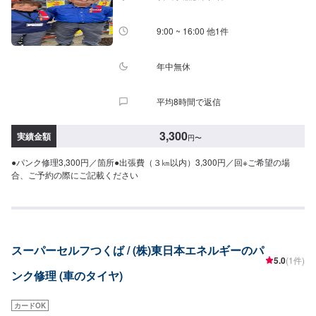
(要相談)納期は前後する場合がございます。予めご了承ください。-----ご来店
時の注意、受付方法-----入庫の際はお気をつけてお越しください。駐車スペー
スは事務所前の空いているスペースに駐車してください。受付はスタッフへ
9:00 ~ 16:00 他1件
「メンテモで予約しました」とお伝えください。ご案内いたします。【定休
日・営業時間】定休日：日曜日祝日第二土曜日営業時間：8:30~17:30
年中無休
平均8時間で返信
3,300
実績金額
円
〜
●パンク修理3,300円／箇所●出張費（３㎞以内）3,300円／回※ご希望の場
合、ご予約の際にご記載ください
スーパーセルフつくば / (株)東日本エネルギーのパ
5.0
(1件)
ンク修理 (車のタイヤ)
カードOK