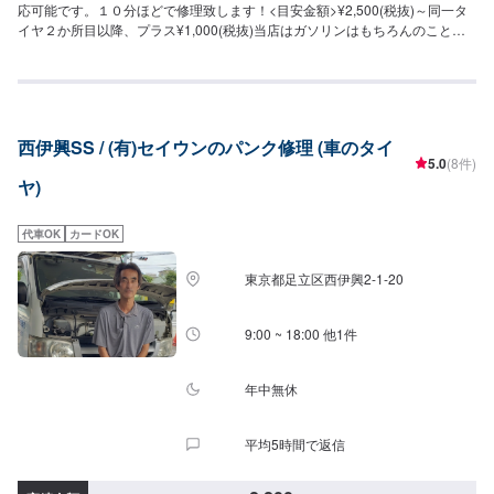
応可能です。１０分ほどで修理致します！<目安金額>¥2,500(税抜)～同一タ
イヤ２か所目以降、プラス¥1,000(税抜)当店はガソリンはもちろんのこと、
洗車・コーティング・オイル交換・タイヤ交換など作業に力を入れているの
で大歓迎でございます！ほかにも、中古車販売,、新車販売、カーリースやレ
ンタカーもやっております！また、ENEOSアプリをダウンロードしていただ
いて、当店をお気に入り登録していただくと、燃料割引、手洗い洗車割引な
どのクーポンを配信させていただいてますので、お得にご利用できます。お
西伊興SS / (有)セイウンのパンク修理 (車のタイ
客様の愛車のメンテナンスは当店にお任せください。
5.0
(8件)
ヤ)
代車OK
カードOK
東京都足立区西伊興2-1-20
9:00 ~ 18:00 他1件
年中無休
平均5時間で返信