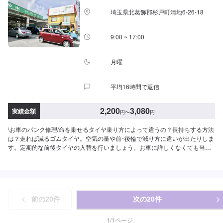
埼玉県北葛飾郡杉戸町清地6-26-18
9:00 ~ 17:00
月曜
平均16時間で返信
2,200
3,080
実績金額
円
〜
円
\お車のパンク修理/命を乗せるタイヤ乗り方によって違うの？長持ちする方法
は？走れば減るゴムタイヤ。空気の量や前･後輪で減り方に違いが出たりしま
す。定期的な前後タイヤの入替を行いましょう。お車に詳しくなくても当店
なら安心です！説明力も品質。安心してご利用くださいませ。<パンク修理料
金目安>●2,200円〜3,080円【空気圧＆ローテーション（ホイールバランス別
途）】●空気圧調整込み：2,200円〜3,080円程度【ホイールバランス】●1本
あたり：1,100円〜2,310円程度【その他】●タイヤ預かり：3,300円〜/月
14inch=9,900円16inch=11,000円20inch=13,200円21inch=15,730円●廃タイ
前の
20
件
次の
20
件
ヤ処理料金：1本330円〜他店購入車の対応も、輸入車の対応も、クルマの購
入もいろいろ、説明力も対応力も！1969年に創業して以来、50年以上この地
でお店を営業させていただいております。チェーン店への加盟、地元の皆様
1
/
1
ページ