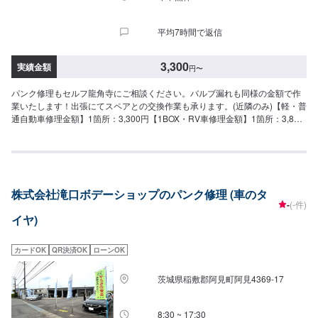
平均7時間で返信
3,300
実績金額
円
〜
パンク修理もセルフ龍角寺にご相談ください。バルブ漏れも同様の金額で作
業いたします！出張にてスペアとの交換作業も承ります。(近隣のみ)【軽・普
通自動車修理金額】1箇所：3,300円【1BOX・RV車修理金額】1箇所：3,850
円【出張＋スペア交換】(近隣のみ)1回：5,500円〜
株式会社滝口ボデーショップのパンク修理 (車のタ
-
(-件)
イヤ)
カードOK
QR決済OK
ローンOK
茨城県稲敷郡阿見町阿見4369-17
8:30 ~ 17:30