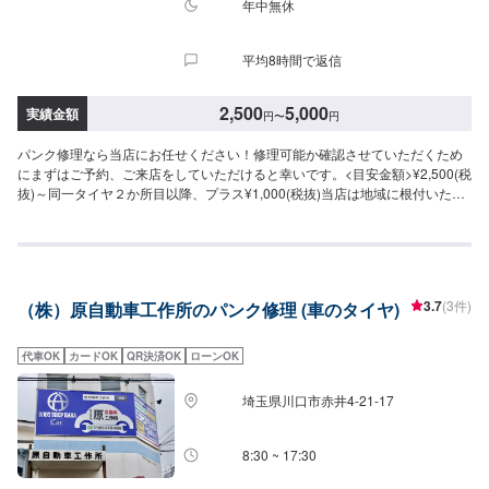
年中無休
平均8時間で返信
2,500
5,000
実績金額
円
〜
円
パンク修理なら当店にお任せください！修理可能か確認させていただくため
にまずはご予約、ご来店をしていただけると幸いです。<目安金額>¥2,500(税
抜)～同一タイヤ２か所目以降、プラス¥1,000(税抜)当店は地域に根付いたガ
ソリンスタンドで頑張っております！中古車の販売も行っております！「タ
イヤの空気圧が心配」こんなことでもどうぞ当店をご利用ください！アプリ
DLでBOXティッシュ１箱プレゼント中です！是非アプリDLして当店をお気に
入りに入れてください。クーポン発行してますのでお得に当店をご利用くだ
さい！
3.7
(3件)
（株）原自動車工作所のパンク修理 (車のタイヤ)
代車OK
カードOK
QR決済OK
ローンOK
埼玉県川口市赤井4-21-17
8:30 ~ 17:30