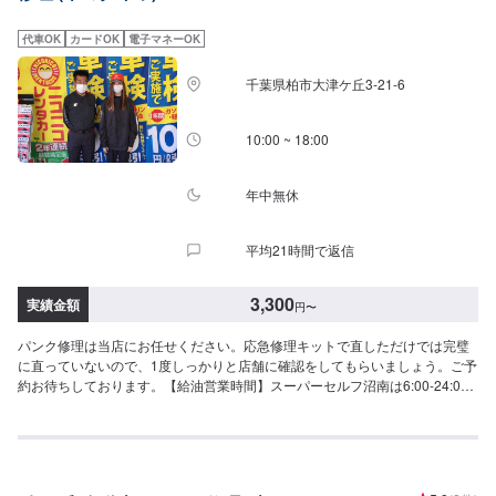
代車OK
カードOK
電子マネーOK
千葉県柏市大津ケ丘3-21-6
10:00 ~ 18:00
年中無休
平均21時間で返信
3,300
実績金額
円
〜
パンク修理は当店にお任せください。応急修理キットで直しただけでは完璧
に直っていないので、1度しっかりと店舗に確認をしてもらいましょう。ご予
約お待ちしております。【給油営業時間】スーパーセルフ沼南は6:00-24:00
にて給油可能でございます。