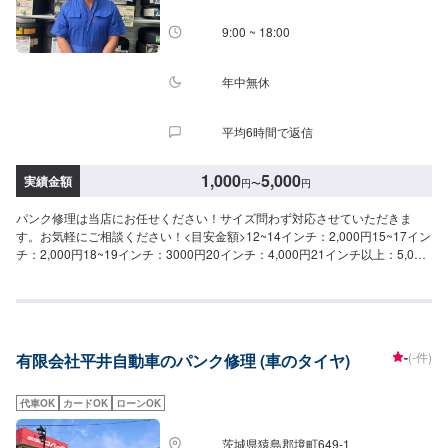
9:00 ~ 18:00
年中無休
平均6時間で返信
1,000
5,000
実績金額
円
〜
円
パンク修理は当店にお任せください！サイズ問わず対応させていただきま
す。お気軽にご相談ください！<目安金額>12~14インチ：2,000円15~17イン
チ：2,000円18~19インチ：3000円20インチ：4,000円21インチ以上：5,000
円当社は年中無休、24時間営業のセルフスタンドです。お車のメンテナンス
受付は9時～18時で対応しております。※年末年始などは時短で受け付けてお
ります。車検、コーティング、タイヤ、新車、中古車などお車に関するご相
談はお気軽にどうぞ！今流行りの個人カーリースもお取り扱いしています。
-
(-件)
有限会社平井自動車のパンク修理 (車のタイヤ)
代車OK
カードOK
ローンOK
茨城県猿島郡境町649-1