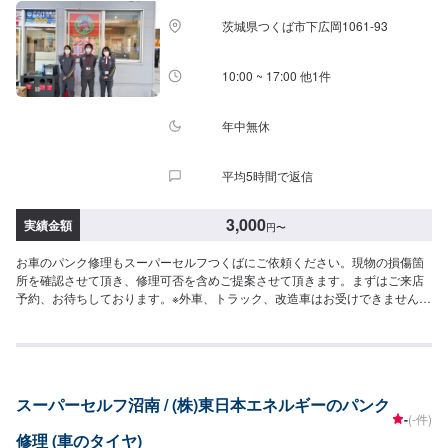
茨城県つくば市下広岡1061-93
10:00 ~ 17:00 他1件
年中無休
平均5時間で返信
3,000
実績金額
円
〜
お車のパンク修理もスーパーセルフつくばにご依頼ください。現物の損傷箇
所を確認させて頂き、修理可否を含めご提案させて頂きます。まずはご来店
予約、お待ちしております。※外車、トラック、改造車はお受けできませんの
でご了承ください。
スーパーセルフ沼南 / (株)東日本エネルギーのパンク
-
(-件)
修理 (車のタイヤ)