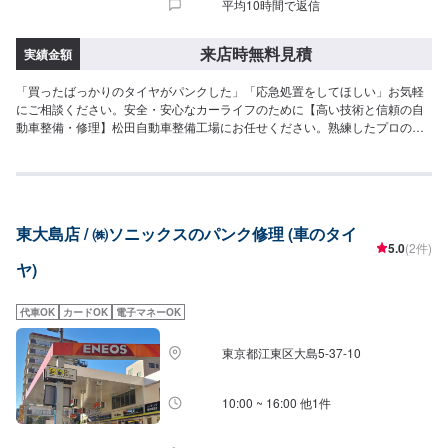
平均10時間で返信
来店時無料見積
実績金額
「買ったばっかりのタイヤがパンクした」「応急処置をしてほしい」お気軽
にご相談ください。安全・安心なカーライフのために【高い技術と信頼の自
動車整備・修理】松田自動車整備工場にお任せください。熟練したプロの目
を通してお車をチェックすることで、不具合を早期発見し後々の深刻なトラ
ブルを未然に防ぎ、結果、安全のみならず、経済的にもお得となることもあ
ります。日本全国安心のネットワークDRPネットワーク加盟工場です！！
DRPは北海道から九州・沖縄まで全国450社のネットワーク、統一サービス
です。高い技術力、明解な見積り基準で、安心と信頼のカーメンテナンスを
東大島店 / ㈱ソニックスのパンク修理 (車のタイ
お約束いたします。【代車について】代車の無料貸し出しサービスがござい
5.0
(2件)
ますので、ご希望の方はお申し付けください。※燃料代はお客様負担となりま
ヤ)
す。※状況により貸出できかねる場合がございます。【パーツについて】パー
ツ持ち込み・販売可能！持ち込み希望の方▶️オファーにてお車とパーツの詳
細をお送りください。ご購入希望の方▶️オファーにて車種情報をお送りくだ
代車OK
カードOK
電子マネーOK
さい。
東京都江東区大島5-37-10
10:00 ~ 16:00 他1件