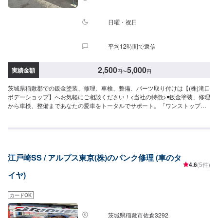
日曜・祝日
平均12時間で返信
2,500
5,000
実績金額
円
〜
円
茨城県稲敷郡での鈑金塗装、修理、車検、整備、パーツ取り付けは【(株)滝口
ボデーショップ】へお気軽にご相談ください！<当社の特徴>◾鈑金塗装、修理
から車検、整備まであなたの愛車をトータルでサポート。「ワンストップ」
対応が『滝口ボデーショップ』の最大の強み。幅広いサービスメニューで、
どんな内容のご相談もトータルで承ります。車種を問わず、お車の事ならな
んでもお問い合わせください。◾プロの熟練の技が納得の仕上がりをお約束。
鈑金塗装のプロフェッショナルたちが、その持てる力の最大限を、お客様の
愛車に注ぎます。ディーラーと比べても遜色ない技術力から生まれる修理品
江戸崎SS / アルプス東京(株)のパンク修理 (車のタ
質への絶対の自信。とにかく安心してお任せください。<ご希望と条件に応じ
4.6
(5件)
たパーソナルメニューを提案！>「技術的なクオリティの提供はもちろん、お
イヤ)
客様目線での最善のメニューと車輌価値をできる限り下げない処理をいかに
提案できるか。」それが「サービス業」としてのプライド。お客様それぞれ
のニーズや条件に確実に応えることにこだわります。【1】オファーにてお問
カードOK
い合わせ【2】お見積り【3】お見積りにご納得いただければ作業開始【4】
仕上がり次第納車-----納期について-----納期は通常30程度で納車となります。
茨城県稲敷市佐倉3292