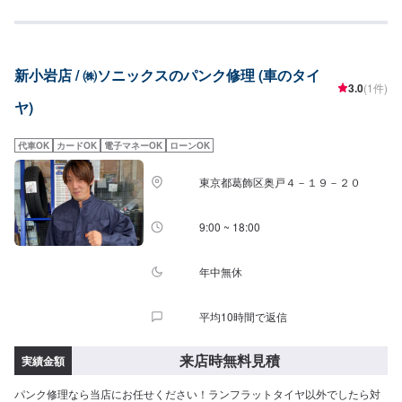
車のことなら、どんなことでもお気軽にご相談ください。\アサカワ自動車の
強み/●関東運輸局の"認証工場"国が指定した車の点検整備や修理を自社で行い
ます。厳しい認定基準をクリアしているから可能な、安全と安心をお約束し
ます。●ハイブリッド車・電気自動車の修理に対応アサカワ自動車は、ハイブ
新小岩店 / ㈱ソニックスのパンク修理 (車のタイ
リット車・電気自動車の取扱工場です。（労働安全衛生法第59条で規定の
3.0
(1件)
『低圧電気取扱特別教育実施工場』）●最新の設備と有資格者「指定工場」な
ヤ)
らではの、最新の設備と国家資格を持ったプロのスタッフが、あなたのお車
を隅々までチェック、メンテナンスします。\パーツ持ち込みについて/パーツ
のお持ち込みは可能です！ご希望の方はオファーをお送りいただく際に、パ
代車OK
カードOK
電子マネーOK
ローンOK
ーツの詳細とお車の車検証、または車種情報をお送りください。場合によっ
ては対応できかねることもございますので、あらかじめご了承ください。\代
東京都葛飾区奥戸４－１９－２０
車について/作業中は代車をお出しすることも可能ですので、ご希望の方はお
気軽にお申し付けください。※燃料代はお客さま負担となります。\営業時
間・定休日/営業時間：8:45～18:00定休日：日曜日
9:00 ~ 18:00
年中無休
平均10時間で返信
来店時無料見積
実績金額
パンク修理なら当店にお任せください！ランフラットタイヤ以外でしたら対