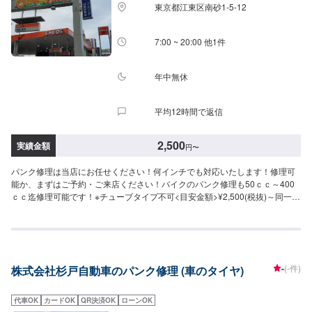
東京都江東区南砂1-5-12
--ご来店時の注意、受付方法-----入庫の際はお気をつけてお越しください。駐
車スペースは事務所前のお客様駐車スペースに駐車してください。受付はス
タッフへ「メンテモで予約しました」とお伝えください。ご案内いたしま
7:00 ~ 20:00 他1件
す。
年中無休
平均12時間で返信
2,500
実績金額
円
〜
パンク修理は当店にお任せください！何インチでも対応いたします！修理可
能か、まずはご予約・ご来店ください！バイクのパンク修理も50ｃｃ～400
ｃｃ迄修理可能です！※チューブタイプ不可<目安金額>¥2,500(税抜)～同一タ
イヤ２か所目以降、プラス¥1,000(税抜)【作業実績】いすゞエルフ2,750円当
店は平日、土曜日が7時から20時まで。日曜祝日は8時から18時までの営業と
なっております。ガソリン供給はもちろんのことコーティング、板金、車
検、オイル交換、タイヤ交換等、全て承ります！レンタカーも多くの台数保
有していますので、なんでもお気軽にご相談ください！
-
(-件)
株式会社杉戸自動車のパンク修理 (車のタイヤ)
代車OK
カードOK
QR決済OK
ローンOK