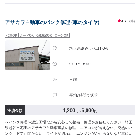
4.7
(6件)
アサカワ自動車のパンク修理 (車のタイヤ)
代車OK
カードOK
QR決済OK
ローンOK
埼玉県越谷市花田1-3-6
9:00 ~ 18:00
日曜
平均7時間で返信
1,200
6,000
実績金額
円
〜
円
〜パンク修理〜認定工場だから安心して整備・修理をお任せください！埼玉
県越谷市花田のアサカワ自動車事故の修理、エアコンが冷えない、突然のパ
ンク、ドアが開かない、ライトが切れた、エンジンがかからないなど車に関
するトラブルに対応！創業50年の実績で、安心・丁寧に対応いたします。お