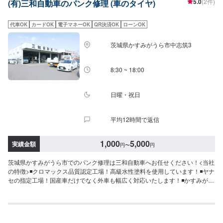
5.0
(2件)
(有)三和自動車のパンク修理 (車のタイヤ)
代車OK
カードOK
電子マネーOK
QR決済OK
ローンOK
茨城県かすみがうら市中志筑3
8:30 ~ 18:00
日曜・祝日
平均12時間で返信
1,000
5,000
実績金額
円
〜
円
茨城県かすみがうら市でのパンク修理は三和自動車へお任せください！<当社
の特徴>◾クロマックス品質認定工場！高級水性塗料を使用しています！◾ヤナ
セの指定工場！国産車だけでなく外車も幅広く対応いたします！◾かすみがう
ら市の老舗自動車整備工場！どんなことでもご相談下さい！<お客様のご予算
やご希望の時間に応じてプランをご提案！>★お安く済ませたい…★お時間が
あまり取れない…などのご相談もお気軽にどうぞ！【1】オファーにてお問い
合わせ【2】お見積り【3】お見積りにご納得いただければ作業開始【4】仕