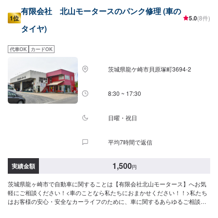
有限会社 北山モータースのパンク修理 (車の
1位
5.0
(8件)
タイヤ)
代車OK
カードOK
茨城県龍ケ崎市貝原塚町3694-2
8:30 ~ 17:30
日曜・祝日
平均7時間で返信
1,500
実績金額
円
茨城県龍ヶ崎市で自動車に関することは【有限会社北山モータース】へお気
軽にご相談ください！<車のことなら私たちにおまかせください！！>私たち
はお客様の安心・安全なカーライフのために、車に関するあらゆるご相談に
お応えします。更にワンストップサービスを導入している為、様々なサービ