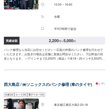
10:00 ~ 16:00
水曜
平均7時間で返信
2,200
5,000
実績金額
円
〜
円
パンク修理なら当店にお任せください！応急の外面のパンク修理を行わせて
いただきます。お急ぎの場合は店舗に直接お問合せください。下記料金の目
安となります。～17インチまで2,200円（税込）/1本18～20インチ3,300円
（税込）/1本21インチ以上5,500円（税込）/1本※損傷個所やタイヤの状態に
よっては修理できない場合があります。※時間経過や経年劣化により修理箇所
から空気が漏れてしまう場合があります。当店はタイヤ交換専門店です！新
品でのご購入はもちろん、お持込での交換も大歓迎です。営業日は年末年始
を除き、毎週水曜日定休日にて営業しております！また、裏の敷地では軽板
-
(-件)
西大島店 / ㈱ソニックスのパンク修理 (車のタイヤ)
金も承っておりますので、タイヤのことやお車の気になるキズ等ありました
らお気軽にお問合せください！
代車OK
カードOK
電子マネーOK
東京都江東区大島2-20-18