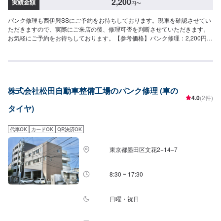
2,200
実績金額
円
〜
パンク修理も西伊興SSにご予約をお待ちしております。現車を確認させてい
ただきますので、実際にご来店の後、修理可否を判断させていただきます。
お気軽にご予約をお待ちしております。【参考価格】パンク修理：2,200円/
本
株式会社松田自動車整備工場のパンク修理 (車の
4.0
(2件)
タイヤ)
代車OK
カードOK
QR決済OK
東京都墨田区文花2−14−7
8:30 ~ 17:30
日曜・祝日