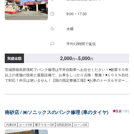
9:00 ~ 17:30
水曜
平均12時間で返信
2,000
5,000
実績金額
円
〜
円
茨城県猿島郡境町でパンク修理は平井自動車へお任せください！◾創業５０年
以上の老舗の技術と最新設備で、お車をしっかり点検・整備！◾１００％自社
で対応！外注は使いません！【国の指定整備工場】◾お車のトータルサポー
ト！どんなことでもご相談下さい！★ハンドルを少し曲げないと車がまっす
ぐ走らない…★タイヤの片減りが気になる…★他店で断られてしまった…★
保険を使えべきなのかわからない…などのご相談もお気軽にどうぞ！【定休
日・営業時間】定休日：第一日曜日、水曜日営業時間：9:00~17:30【1】オ
ファーにてお問い合わせ【2】お見積り【3】お見積りにご納得いただければ
5.0
(1件)
南砂店 / ㈱ソニックスのパンク修理 (車のタイヤ)
作業開始【4】仕上がり次第納車-----納期について-----納期は通常1日程度で納
車となります。車種や条件などにより、納期は前後する場合がございます。
予めご了承ください。-----代車について-----無料の代車をご用意しています。
代車OK
カードOK
電子マネーOK
QR決済OK
ローンOK
お車の作業中は代車をご利用ください。※代車の燃料代はお客様にご負担いた
だいております。※内容などにより貸し出し出来かねる場合もございます。---