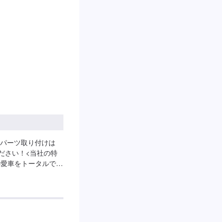
」とお伝えくださ
休日：日曜日、祝
パーツ取り付けは
ださい！<当社の特
の愛車をトータルでサ
ョップ』の最大の強
相談もトータルで承
問い合わせくださ
。鈑金塗装のプロフ
お客様の愛車に注ぎ