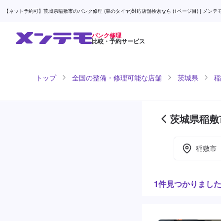
【ネット予約可】茨城県稲敷市のパンク修理 (車のタイヤ)対応店舗検索なら (1ページ目) | メンテ
パンク修理
比較・予約サービス
トップ
全国の整備・修理可能な店舗
茨城県
稲
茨城県稲敷
稲敷市
1件見つかりまし