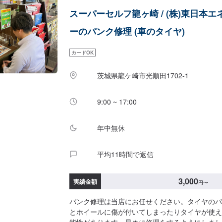
ます。ディーラーと比べても遜色ない技術力から
スーパーセルフ龍ヶ崎 / (株)東日本エ
の絶対の自信。とにかく安心してお任せください
応じたパーソナルメニューを提案！>「技術的な
ーのパンク修理 (車のタイヤ)
もちろん、お客様目線での最善のメニューと車輌
げない処理をいかに提案できるか。」それが「サ
カードOK
プライド。お客様それぞれのニーズや条件に確実
わります。【1】オファーにてお問い合わせ【2
茨城県龍ケ崎市光順田1702-1
積りにご納得いただければ作業開始【4】仕上がり次
について-----納期は通常30程度で納車となりま
後する場合がございます。予めご了承ください。--
9:00 ~ 17:00
意、受付方法-----入庫の際はお気をつけてお越
ースは事務所前の空いているスペースに駐車して
年中無休
タッフへ「メンテモで予約しました」とお伝えく
します。【定休日・営業時間】定休日：日曜日祝
間：8:30~17:30
平均11時間で返信
3,000
実績金額
円
〜
パンク修理は当店にお任せください。タイヤのパ
とホイールに傷が付いてしまったりタイヤが使え
能性があります。早めに修理をするようにしまし