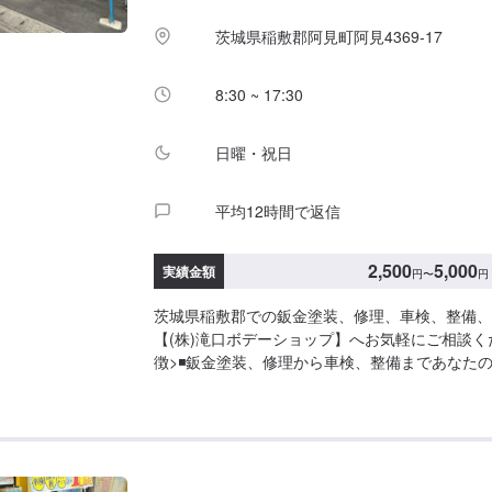
い。受付はスタッフへ「メンテモで予約しました
茨城県稲敷郡阿見町阿見4369-17
い。ご案内いたします。【定休日・営業時間】定
日、第二土曜日営業時間：8:30~17:30
8:30 ~ 17:30
日曜・祝日
平均12時間で返信
2,500
5,000
実績金額
円
〜
円
茨城県稲敷郡での鈑金塗装、修理、車検、整備、
【(株)滝口ボデーショップ】へお気軽にご相談く
徴>◾鈑金塗装、修理から車検、整備まであなた
ポート。「ワンストップ」対応が『滝口ボデーシ
み。幅広いサービスメニューで、どんな内容のご
ります。車種を問わず、お車の事ならなんでもお
い。◾プロの熟練の技が納得の仕上がりをお約束
ェッショナルたちが、その持てる力の最大限を、