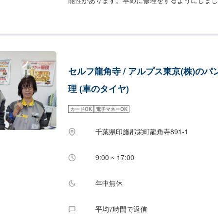
ス受付時間】9:00-17:00にて作業を受け付け
待ちしております。
セルフ龍角寺 / アルプス東京(株)のパ
理 (車のタイヤ)
カードOK
電子マネーOK
千葉県印旛郡栄町龍角寺891-1
9:00 ~ 17:00
年中無休
平均7時間で返信