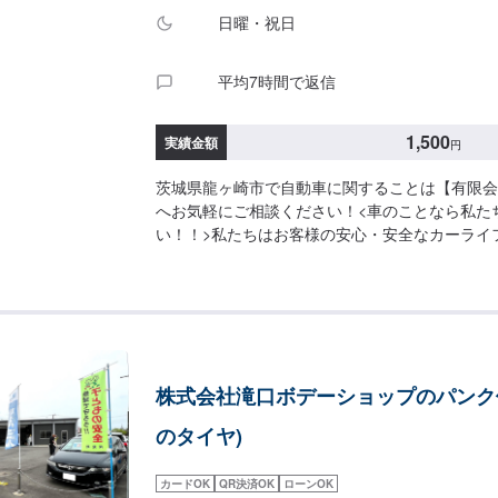
日曜・祝日
平均7時間で返信
1,500
実績金額
円
茨城県龍ヶ崎市で自動車に関することは【有限会
へお気軽にご相談ください！<車のことなら私た
い！！>私たちはお客様の安心・安全なカーライ
するあらゆるご相談にお応えします。更にワンス
入している為、様々なサービスをスムーズに提供
す。お車の購入から日ごろのメンテナンス、修理
ゆるご要望にお応えします。これからも信頼され
であるよう、技術力とサービスの向上を目指して
実績】トヨタアクア1,650円【1】オファーにて
株式会社滝口ボデーショップのパンク修
見積り【3】お見積りにご納得いただければ作業
第納車-----納期について-----納期は通常1日程
のタイヤ)
(要相談)納期は前後する場合がございます。予めご
-ご来店時の注意、受付方法-----入庫の際はお
カードOK
QR決済OK
ローンOK
い。駐車スペースは事務所前の空いているスペー