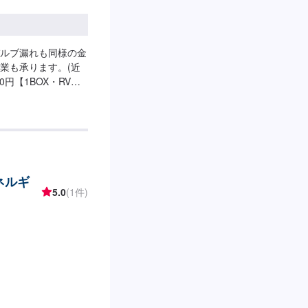
ルブ漏れも同様の金
業も承ります。(近
円【1BOX・RV車
(近隣のみ)1回：
ネルギ
5.0
(1件)