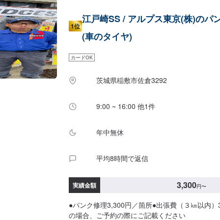
江戸崎SS / アルプス東京(株)のパ
1位
(車のタイヤ)
カードOK
茨城県稲敷市佐倉3292
9:00 ~ 16:00 他1件
年中無休
平均8時間で返信
3,300
実績金額
円
〜
●パンク修理3,300円／箇所●出張費（３㎞以内）3
の場合、ご予約の際にご記載ください