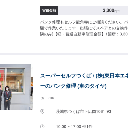
3,300
実績金額
円
〜
パンク修理もセルフ龍角寺にご相談ください。バ
額で作業いたします！出張にてスペアとの交換作
隣のみ)【軽・普通自動車修理金額】1箇所：3,300
修理金額】1箇所：3,850円【出張＋スペア交換】
5,500円〜
スーパーセルフつくば / (株)東日本エ
ーのパンク修理 (車のタイヤ)
カードOK
茨城県つくば市下広岡1061-93
10:00 ~ 17:00 他1件