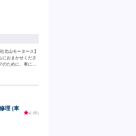
社北山モータース】
ちにおまかせくださ
フのために、車に関
トップサービスを導
することが可能で
、保険相談まであら
るカーアドバイザー
まいります。【作業
お問い合わせ【2】お
理 (車
開始【4】仕上がり次
-
(-件)
度で納車となります。
了承ください。----
気をつけてお越しくださ
スに駐車してくださ