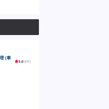
 (車
5.0
(8件)