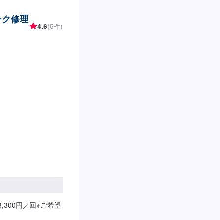
ンク修理
4.6
(5件)
,300円／回※ご希望