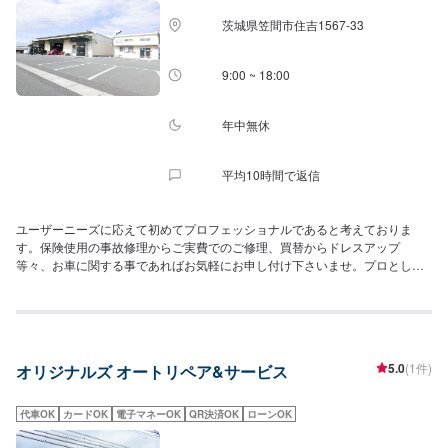
茨城県笠間市住吉1567-33
9:00 ~ 18:00
年中無休
平均10時間で返信
ユーザーニーズに応えて初めてプロフェッショナルであると考えておりま
す。保険使用の事故修理からご実費でのご修理、買替からドレスアップ
等々、お車に関する事であればお気軽にお申し付け下さいませ。プロとして
お客様のニーズに対して必ず最善の答えを導き出してみせます。
5.0
(1件)
オリジナルズ オートリペア&サービス
代車OK
カードOK
電子マネーOK
QR決済OK
ローンOK