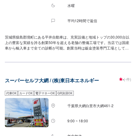
水曜
平均12時間で返信
茨城県猿島郡境町にある平井自動車は、充実設備と地域トップの30,000台以
上の豊富な実績を誇る創業50年を超える老舗の整備工場です。当店では国産
車から輸入車まで全ての診断が可能。創業当時は鈑金塗装専門工場として運
営をしていたので、水性塗料も豊富に取り揃えております。さらに、近年は
安全装置付きの車が普及しているので、安全装置を正しく機能させるために
精度の高い最新の機器を完備。輸入車修理・アライメント調整・特定整備な
ど幅広い対応力が自慢です。認証工場なのでエーミングなどの特定整備も可
能となっています。ディーラーの場合、純正部品や新品パーツでの修理が基
-
(-件)
スーパーセルフ大網 / (株)東日本エネルギー
本なのでその分コストも高くなるんですね。当店では中古、リビルドパーツ
を用いてコストを抑えた修理が可能。品質を落とさずコストダウンした修理
を実現しています。当たり前のことから、他店にはできないことまでお任せ
代車OK
カードOK
電子マネーOK
QR決済OK
ください
千葉県大網白里市大網461-2
9:00 ~ 18:00
年中無休