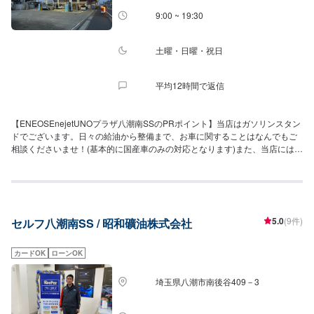
9:00 ~ 19:30
土曜・日曜・祝日
平均12時間で返信
【ENEOSEnejetUNOプラザ八潮南SSのPRポイント】当店はガソリンスタン
ドでございます。日々の給油から整備まで、お車に関することはなんでもご
相談くださいませ！(基本的に国産車のみの対応となります)また、当店にはコ
インランドリーを併設しております！洋服から羽毛布団、スニーカーまで、
様々なものを洗濯できます！また、エネキーのご利用で割引きもございま
す！レンタカーのご用意もありますのでお気軽にご利用ください！10人乗り
のハイエースもあります！【営業時間】整備受付時間：9：00〜18：00給油
営業時間：7：30〜21：30【店舗のお得なキャンペーン】アプリのご登録
5.0
(9件)
セルフ八潮南SS / 昭和礦油株式会社
で、1ヶ月・100Lまでガソリンが5円/L引きです！【アクセス】当店は産業道
路(県道115号線)沿いにございます。近くに「リンガーハット八潮西袋店」様
が近くにあります。
カードOK
ローンOK
埼玉県八潮市南後谷409－3