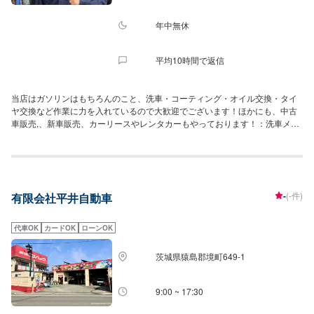
年中無休
平均10時間で返信
当店はガソリンはもちろんのこと、洗車・コーティング・オイル交換・タイ
ヤ交換など作業に力を入れているので大歓迎でございます！ほかにも、中古
車販売,、新車販売、カーリースやレンタカーもやっております！：洗車メニ
ュー：洗車機洗車（サイズ別）４メニュー1,100円～手洗い洗車（サイズ別）
２メニュー2,200円～オイル交換5,000円～コーティング7,000円～車検
37,230円～となっております。また、ENEOSアプリをダウンロードしていた
だいて、当店をお気に入り登録していただくと、燃料割引、手洗い洗車割引
などのクーポンを配信させていただいてますので、お得にご利用できます。
-
(-件)
有限会社平井自動車
お客様の愛車のメンテナンスは当店にお任せください。
代車OK
カードOK
ローンOK
茨城県猿島郡境町649-1
9:00 ~ 17:30