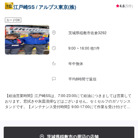
1位
4.6
(5件)
江戸崎SS / アルプス東京(株)
カードOK
茨城県稲敷市佐倉3292
9:00 ~ 16:00 他1件
年中無休
平均8時間で返信
【給油営業時間】江戸崎SSは、7:00-23:00にて給油につきましては営業して
おります。窓拭きや灰皿清掃などはございません。セミセルフのガソリンス
タンドです。【メンテナンス受付時間】9:00-17:00にて作業を受け付けてお
ります。このサイトよりご予約いただけますとスムーズです。【国家資格保
持者が在籍】当店は一級整備士が1名、二級整備士が2名在籍しております。
軽作業から車検、お車で不安なことまで、なんでもご相談ください！【当店
のお得なキャンペーン】当店のLINEをお友達追加していただくと、初回ガソ
リン・軽油が5円/L引きです！その他のお得な特典もございますので、お気軽
茨城県稲敷市の周辺の店舗