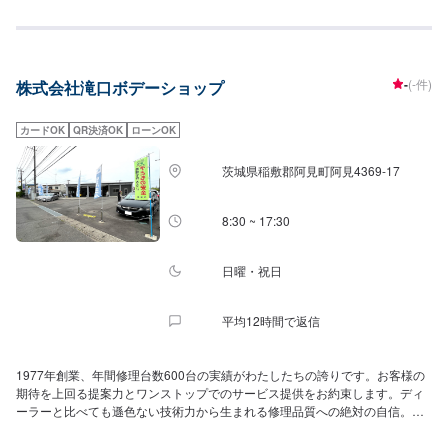
も信頼されるカーアドバイザーであるよう、技術力とサービスの向上を目指
してまいります。車のことなら私たちにおまかせください！
-
(-件)
株式会社滝口ボデーショップ
カードOK
QR決済OK
ローンOK
茨城県稲敷郡阿見町阿見4369-17
8:30 ~ 17:30
日曜・祝日
平均12時間で返信
1977年創業、年間修理台数600台の実績がわたしたちの誇りです。お客様の
期待を上回る提案力とワンストップでのサービス提供をお約束します。ディ
ーラーと比べても遜色ない技術力から生まれる修理品質への絶対の自信。と
にかく安心してお任せください。