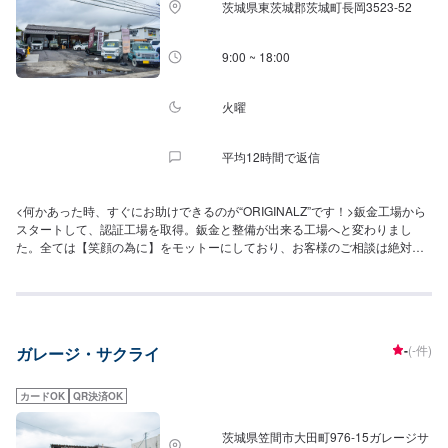
茨城県東茨城郡茨城町長岡3523-52
9:00 ~ 18:00
火曜
平均12時間で返信
<何かあった時、すぐにお助けできるのが“ORIGINALZ”です！>鈑金工場から
スタートして、認証工場を取得。鈑金と整備が出来る工場へと変わりまし
た。全ては【笑顔の為に】をモットーにしており、お客様のご相談は絶対に
妥協をしないプロの自信と技術で全力で対応させていただきます。信頼と安
心をお届けし、最後には笑顔になっていただけるよう努めます。今現在は特
定整備工場として、ブレーキサポートのエーミングなどの技術向上を目指し
ております。そこから、新車のエブリイやジムニーなどのカスタムなどにも
力を入れ、工場での一貫作業として今までのノウハウを生かしております。
-
(-件)
ガレージ・サクライ
当店はただ車を修理したり販売するだけでなく、お客様に何かあった時にす
ぐに駆け付け、相談に乗り、対応から解決まで導くことができるお店です。
更にトータルサービスを提供することが可能ですので、「車の身近な相談
カードOK
QR決済OK
役」として、お困りの際はお気軽にご相談ください。
茨城県笠間市大田町976‐15ガレージサ