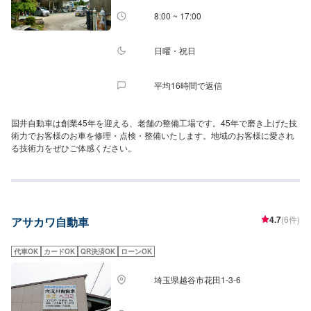
8:00 ~ 17:00
日曜・祝日
平均16時間で返信
国井自動車は創業45年を迎える、老舗の整備工場です。45年で磨き上げた技
術力でお客様のお車を修理・点検・整備いたします。地域のお客様に愛され
る技術力をぜひご体感ください。
4.7
(6件)
アサカワ自動車
代車OK
カードOK
QR決済OK
ローンOK
埼玉県越谷市花田1-3-6