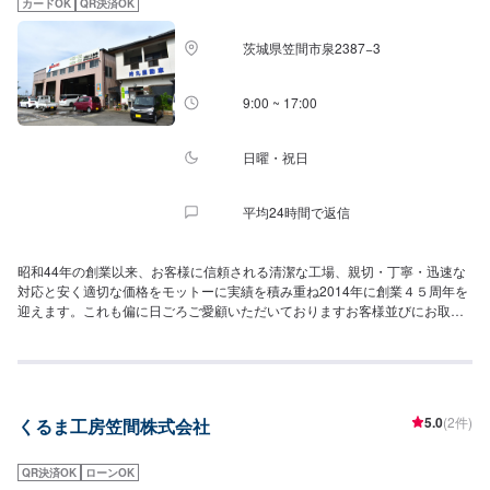
カードOK
QR決済OK
茨城県笠間市泉2387−3
9:00 ~ 17:00
日曜・祝日
平均24時間で返信
昭和44年の創業以来、お客様に信頼される清潔な工場、親切・丁寧・迅速な
対応と安く適切な価格をモットーに実績を積み重ね2014年に創業４５周年を
迎えます。これも偏に日ごろご愛顧いただいておりますお客様並びにお取引
業者様のお陰であると深く感謝いたしております。今後も、その伝統と最新
の技術力を活かし、大型車から外車、軽自動車までお客様のカーライフをト
ータルサポートできるサービスのご提供とともに、環境に優しい整備工場の
証であります『環境に優しい自動車整備事業場国土交通省関東運輸局長表
彰』工場として安心と安全のスタンスを崩すことなく、地域の発展に貢献し
5.0
(2件)
くるま工房笠間株式会社
ていきたいと考えています。
QR決済OK
ローンOK