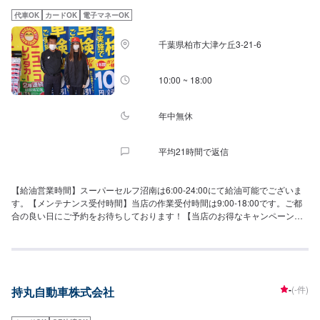
代車OK
カードOK
電子マネーOK
千葉県柏市大津ケ丘3-21-6
10:00 ~ 18:00
年中無休
平均21時間で返信
【給油営業時間】スーパーセルフ沼南は6:00-24:00にて給油可能でございま
す。【メンテナンス受付時間】当店の作業受付時間は9:00-18:00です。ご都
合の良い日にご予約をお待ちしております！【当店のお得なキャンペーン】
LINEのお友達追加でガソリン割引を行なっております。詳細はスタッフにお
問い合わせくださいませ！【格安レンタカー】当店は格安レンタカーのサー
ビスもございます。貸し出し時間は7:00〜22:00となっております。ハイブリ
ット車を含めた全15台貸し出しています。【当店までのアクセス】国道16号
線(東京環状道路)沿いにございます。アポロステーション(出光)マークが目印
-
(-件)
持丸自動車株式会社
です。横に「ジェーソン柏沼南店」様がございます。