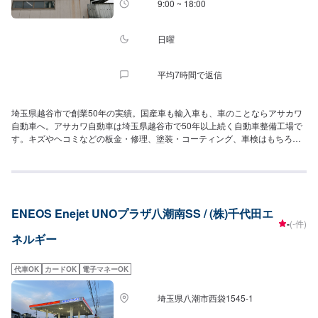
9:00 ~ 18:00
日曜
平均7時間で返信
埼玉県越谷市で創業50年の実績。国産車も輸入車も、車のことならアサカワ
自動車へ。アサカワ自動車は埼玉県越谷市で50年以上続く自動車整備工場で
す。キズやヘコミなどの板金・修理、塗装・コーティング、車検はもちろん
のこと、クルマのトラブル相談まで幅広く対応しております。・DRPネット
ワークに加盟・関東運輸局の認証整備工場・各種保険会社の指定工場些細な
ことでも親切・丁寧にご対応させていただきます。お客様に満足いただける
サービスを目指し、これからもスタッフ一同取り組んでまいります。【事業
内容】鈑金・塗装・修理、車検・整備、ボディーコーティング、新車・中古
ENEOS Enejet UNOプラザ八潮南SS / (株)千代田エ
車販売・買取・オークション代行
-
(-件)
ネルギー
代車OK
カードOK
電子マネーOK
埼玉県八潮市西袋1545-1