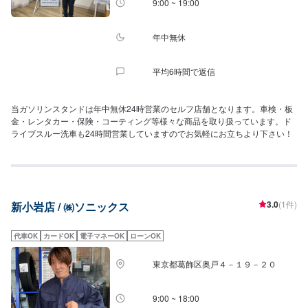
9:00 ~ 19:00
年中無休
平均6時間で返信
当ガソリンスタンドは年中無休24時営業のセルフ店舗となります。車検・板
金・レンタカー・保険・コーティング等様々な商品を取り扱っています。ド
ライブスルー洗車も24時間営業していますのでお気軽にお立ちより下さい！
3.0
(1件)
新小岩店 / ㈱ソニックス
代車OK
カードOK
電子マネーOK
ローンOK
東京都葛飾区奥戸４－１９－２０
9:00 ~ 18:00