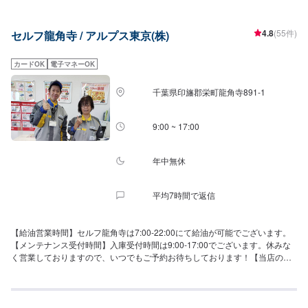
す】当店は分解整備認証を取得しております。お車のブレーキやエンジント
ラブルの際もお任せください。ご来店お待ちしております。【当店までのア
4.8
(55件)
セルフ龍角寺 / アルプス東京(株)
クセス】県道5号(城山通り)沿いでございます。警察署東交差点の角にござい
ます。竜ヶ崎警察署の斜め向かいです。
カードOK
電子マネーOK
千葉県印旛郡栄町龍角寺891-1
9:00 ~ 17:00
年中無休
平均7時間で返信
【給油営業時間】セルフ龍角寺は7:00-22:00にて給油が可能でございます。
【メンテナンス受付時間】入庫受付時間は9:00-17:00でございます。休みな
く営業しておりますので、いつでもご予約お待ちしております！【当店のお
得なキャンペーン】LINE会員になっていただくことで、初回ガソリン・軽油
10円/L引き、ティッシュ5箱プレゼントいたします！【当店までのアクセス】
県道18号(成田安食バイパス)沿いに当店はございます。キグナスマークが目
印でございます。