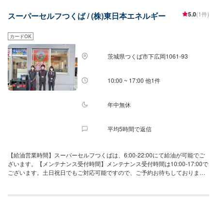
5.0
(1件)
スーパーセルフつくば / (株)東日本エネルギー
カードOK
茨城県つくば市下広岡1061-93
10:00 ~ 17:00 他1件
年中無休
平均5時間で返信
【給油営業時間】スーパーセルフつくばは、6:00-22:00にて給油が可能でご
ざいます。【メンテナンス受付時間】メンテナンス受付時間は10:00-17:00で
ございます。土日祝日でもご対応可能ですので、ご予約お待ちしておりま
す！【当店のお得なキャンペーン】LINE会員登録・ドライブオンマイ店舗登
録でお得な情報を配信中です！【当店までのアクセス】国道354号線沿いに
ございます。「ホンダカーズ茨城南桜土浦インター店」様の横です。アポロ
ステーション(出光)のガソリンスタンドでございます。