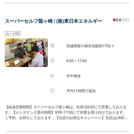
5.0
(2件)
スーパーセルフ龍ヶ崎 / (株)東日本エネルギー
カードOK
茨城県龍ケ崎市光順田1702-1
9:00 ~ 17:00
年中無休
平均11時間で返信
【給油営業時間】スーパーセルフ龍ヶ崎は、6:00-23:00にて営業しておりま
す。【メンテナンス受付時間】9:00-17:00にて作業を受け付けております。
ご予約、お待ちしております。【当店のお得なキャンペーン】当店はLINE会
員を募集中！友達追加でBOXティッシュ5箱、ガソリン1回10円/L引きです！
【国家資格保持者が在籍】当店は2級整備士の資格を持ったスタッフが在籍し
ております。安心してお任せください！【当店は認証資格を持っておりま