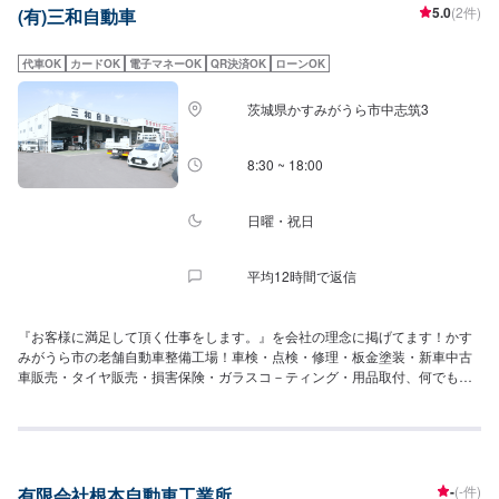
5.0
(2件)
(有)三和自動車
代車OK
カードOK
電子マネーOK
QR決済OK
ローンOK
茨城県かすみがうら市中志筑3
8:30 ~ 18:00
日曜・祝日
平均12時間で返信
『お客様に満足して頂く仕事をします。』を会社の理念に掲げてます！かす
みがうら市の老舗自動車整備工場！車検・点検・修理・板金塗装・新車中古
車販売・タイヤ販売・損害保険・ガラスコ－ティング・用品取付、何でも承
ります！国産軽から高級輸入車までと、どんな車種でも対応いたします！お
気軽にご相談下さい！
-
(-件)
有限会社根本自動車工業所