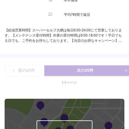
平均7時間で返信
【給油営業時間】スーパーセルフ大網は毎日6:00-24:00にて営業しておりま
す。【メンテナンス受付時間】作業の受付時間は9:00-18:00です！平日でも
土日でも、ご予約をお待ちしております。【当店のお得なキャンペーン】・
月・木・土・日はオイル交換半額！・LINE会員新規入会で初回10円/L引き！
【国家資格保持者が在籍】当店は2級整備士が在籍しております。車の定期的
なメンテナンスから予期せぬトラブルまで、ぜひお任せください！【当店は
認証資格を持っております】当店は分解整備認証を取得しております。車検
整備なども店舗内で行うことが可能です。ぜひとも当店にご依頼くださいま
前の
20
件
次の
20
件
せ。【当店までのアクセス】国道128号線沿いにございます。道路向かいに
は「恵比寿ブタメン大網本店」様があります。「ベイシア大網白里店」様も
近くにございますので、買い物のついでのご利用もおすすめです。
1
/
1
ページ