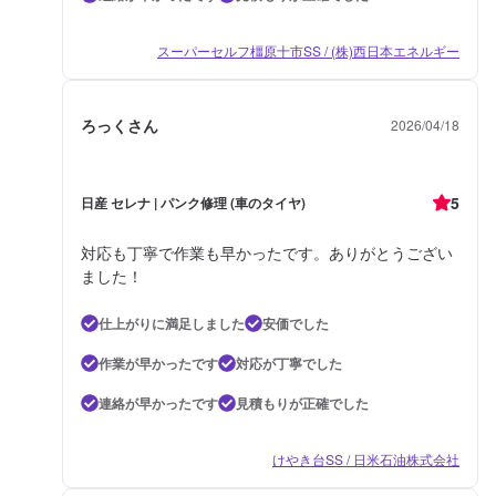
スーパーセルフ橿原十市SS / (株)西日本エネルギー
ろっくさん
2026/04/18
5
日産 セレナ | パンク修理 (車のタイヤ)
対応も丁寧で作業も早かったです。ありがとうござい
ました！
仕上がりに満足しました
安価でした
作業が早かったです
対応が丁寧でした
連絡が早かったです
見積もりが正確でした
けやき台SS / 日米石油株式会社