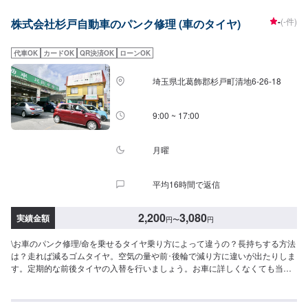
-
(-件)
株式会社杉戸自動車のパンク修理 (車のタイヤ)
代車OK
カードOK
QR決済OK
ローンOK
埼玉県北葛飾郡杉戸町清地6-26-18
9:00 ~ 17:00
月曜
平均16時間で返信
2,200
3,080
実績金額
円
〜
円
\お車のパンク修理/命を乗せるタイヤ乗り方によって違うの？長持ちする方法
は？走れば減るゴムタイヤ。空気の量や前･後輪で減り方に違いが出たりしま
す。定期的な前後タイヤの入替を行いましょう。お車に詳しくなくても当店
なら安心です！説明力も品質。安心してご利用くださいませ。<パンク修理料
金目安>●2,200円〜3,080円【空気圧＆ローテーション（ホイールバランス別
途）】●空気圧調整込み：2,200円〜3,080円程度【ホイールバランス】●1本