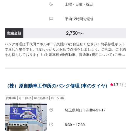
土曜・日曜・祝日
平均12時間で返信
2,750
実績金額
円
〜
パンク修理は千代田エネルギー八潮南SSにお任せください！簡易修理キット
で直した場合でも、1度しっかりとお店で点検をしましょう。ご相談、ご予約
をお待ちしております！<対応車種>軽自動車、普通車<費用について>ご来店
後のお見積もりとなります。
3.7
(3件)
（株）原自動車工作所のパンク修理 (車のタイヤ)
代車OK
カードOK
QR決済OK
ローンOK
埼玉県川口市赤井4-21-17
8:30 ~ 17:30