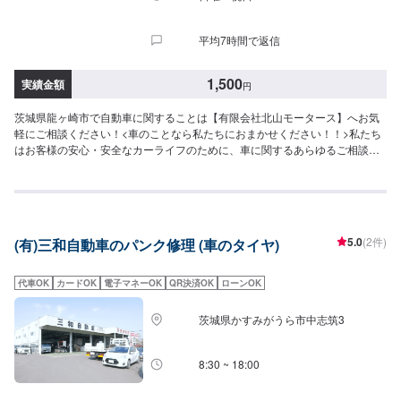
平均7時間で返信
1,500
実績金額
円
茨城県龍ヶ崎市で自動車に関することは【有限会社北山モータース】へお気
軽にご相談ください！<車のことなら私たちにおまかせください！！>私たち
はお客様の安心・安全なカーライフのために、車に関するあらゆるご相談に
お応えします。更にワンストップサービスを導入している為、様々なサービ
スをスムーズに提供することが可能です。お車の購入から日ごろのメンテナ
ンス、修理、保険相談まであらゆるご要望にお応えします。これからも信頼
されるカーアドバイザーであるよう、技術力とサービスの向上を目指してま
いります。【作業実績】トヨタアクア1,650円【1】オファーにてお問い合わ
5.0
(2件)
(有)三和自動車のパンク修理 (車のタイヤ)
せ【2】お見積り【3】お見積りにご納得いただければ作業開始【4】仕上が
り次第納車-----納期について-----納期は通常1日程度で納車となります。(要相
談)納期は前後する場合がございます。予めご了承ください。-----ご来店時の
代車OK
カードOK
電子マネーOK
QR決済OK
ローンOK
注意、受付方法-----入庫の際はお気をつけてお越しください。駐車スペースは
事務所前の空いているスペースに駐車してください。受付はスタッフへ「メ
茨城県かすみがうら市中志筑3
ンテモで予約しました」とお伝えください。ご案内いたします。【定休日・
営業時間】定休日：日曜日、祝日、第二土曜日営業時間：8:30~17:30
8:30 ~ 18:00