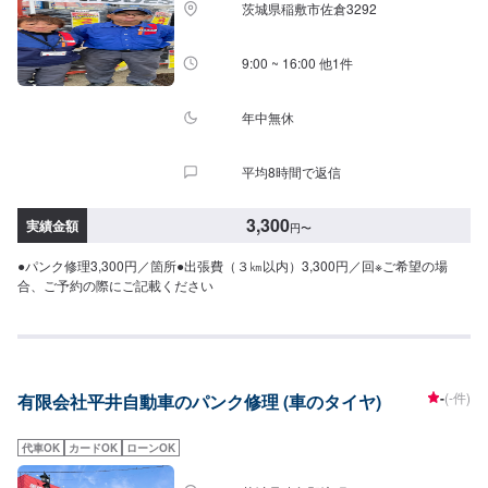
茨城県稲敷市佐倉3292
9:00 ~ 16:00 他1件
年中無休
平均8時間で返信
3,300
実績金額
円
〜
●パンク修理3,300円／箇所●出張費（３㎞以内）3,300円／回※ご希望の場
合、ご予約の際にご記載ください
-
(-件)
有限会社平井自動車のパンク修理 (車のタイヤ)
代車OK
カードOK
ローンOK