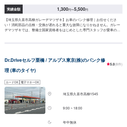
1,300
5,500
実績金額
円
〜
円
【埼玉県久喜市高柳ガレーヂマツザキ】お車のパンク修理｜お任せくださ
い！消耗部品の点検・交換が遅れると重大な故障になりかねません。ガレー
ヂマツザキでは、整備士国家資格者をはじめとした専門スタッフが愛車の
隅々まできちんとチェック！簡単なチェック、気になる箇所の点検からエン
ジン着脱を要する整備まで承っております。また安全に作業を行う為、労働
安全衛生法に定められている教育を受けた整備士が整備を行っております。
お車の事でお困りでしたら、まずはガレーヂマツザキまでお気軽にお問い合
わせください！【1】オファーにてお問い合わせ【2】お見積り【3】お持ち
Dr.Driveセルフ栗橋 / アルプス東京(株)のパンク修
込み・引き取り【4】正式なお見積り【5】作業開始【6】納車時のお支払い<
5.0
(8件)
代車について>ガレーヂマツザキでは、鈑金・塗装・修理等で愛車をお預かり
理 (車のタイヤ)
している間、代車をお貸し致します。台数も豊富な20台ご用意しておりま
す。事前に予約が必要となる場合もございますので、まずはお気軽にご相談
ください。※代車の燃料代はお客様にご負担いただいております。<定休日・
カードOK
電子マネーOK
営業時間>定休日：なし営業時間：9:00~18:00クレジット・QR決済などをご
希望の方は事前にお申し付けください。
埼玉県久喜市高柳1545
9:00 ~ 18:00
年中無休