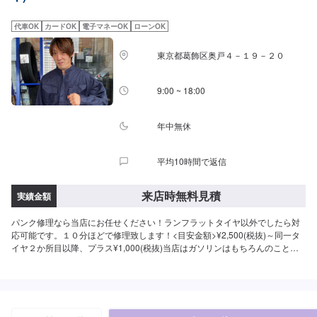
入庫の際はお気をつけてお越しください。駐車スペースは事務所前の空いて
いるスペースに駐車してください。受付はスタッフへ「メンテモで予約しま
代車OK
カードOK
電子マネーOK
ローンOK
した」とお伝えください。ご案内いたします。【定休日・営業時間】定休
日：日曜日、祝日営業時間：8:30~17:30
東京都葛飾区奥戸４－１９－２０
9:00 ~ 18:00
年中無休
平均10時間で返信
来店時無料見積
実績金額
パンク修理なら当店にお任せください！ランフラットタイヤ以外でしたら対
応可能です。１０分ほどで修理致します！<目安金額>¥2,500(税抜)～同一タ
イヤ２か所目以降、プラス¥1,000(税抜)当店はガソリンはもちろんのこと、
洗車・コーティング・オイル交換・タイヤ交換など作業に力を入れているの
で大歓迎でございます！ほかにも、中古車販売,、新車販売、カーリースやレ
ンタカーもやっております！また、ENEOSアプリをダウンロードしていただ
いて、当店をお気に入り登録していただくと、燃料割引、手洗い洗車割引な
どのクーポンを配信させていただいてますので、お得にご利用できます。お