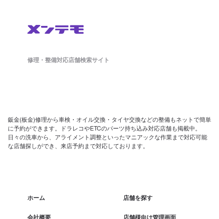
修理・整備対応店舗検索サイト
鈑金(板金)修理から車検・オイル交換・タイヤ交換などの整備もネットで簡単
に予約ができます。ドラレコやETCのパーツ持ち込み対応店舗も掲載中。
日々の洗車から、アライメント調整といったマニアックな作業まで対応可能
な店舗探しができ、来店予約まで対応しております。
ホーム
店舗を探す
会社概要
店舗様向け管理画面