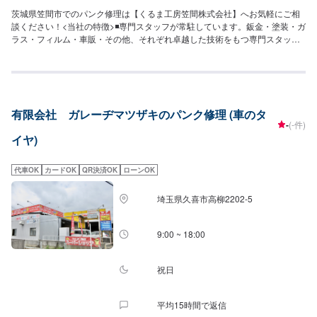
茨城県笠間市でのパンク修理は【くるま工房笠間株式会社】へお気軽にご相
談ください！<当社の特徴>◾専門スタッフが常駐しています。鈑金・塗装・ガ
ラス・フィルム・車販・その他、それぞれ卓越した技術をもつ専門スタッフ
が２人１組で対応いたします。◾万全のアフターケアをいたします。修理後に
永久保証書を発行させて頂いております。お客様がそのお車を乗っている間
は保証します。◾土・日・祝も営業してるのでお客様がお休みでも見積・修理
ができます！お客様のご要望に併せて中古部品も準備できるのでなんていっ
ても低価格です。<お客様のご予算やご希望の時間に応じてプランをご提案！
有限会社 ガレーヂマツザキのパンク修理 (車のタ
>★お安く済ませたい…★お時間があまり取れない…などのご相談もお気軽に
-
(-件)
どうぞ！【1】オファーにてお問い合わせ【2】お見積り【3】お見積りにご
イヤ)
納得いただければ作業開始【4】仕上がり次第納車-----納期について-----納期
は通常即日で納車となります。(要相談)納期は前後する場合がございます。予
めご了承ください。-----代車について-----代車をご用意しています。お車の作
代車OK
カードOK
QR決済OK
ローンOK
業中は代車をご利用ください。※代車の燃料代はお客様にご負担いただいてお
ります。-----ご来店時の注意、受付方法-----入庫の際はお気をつけてお越しく
埼玉県久喜市高柳2202-5
ださい。駐車スペースは事務所前の空いているスペースに駐車してくださ
い。受付はスタッフへ「メンテモで予約しました」とお伝えください。ご案
内いたします。【定休日・営業時間】定休日：年中無休（大型連休のみ休
9:00 ~ 18:00
み）営業時間：9:00~18:00
祝日
平均15時間で返信