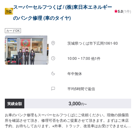
スーパーセルフつくば / (株)東日本エネルギー
1位
5.0
(1件)
のパンク修理 (車のタイヤ)
カードOK
茨城県つくば市下広岡1061-93
10:00 ~ 17:00 他1件
年中無休
平均5時間で返信
3,000
実績金額
円
〜
お車のパンク修理もスーパーセルフつくばにご依頼ください。現物の損傷箇
所を確認させて頂き、修理可否を含めご提案させて頂きます。まずはご来店
予約、お待ちしております。※外車、トラック、改造車はお受けできませんの
でご了承ください。