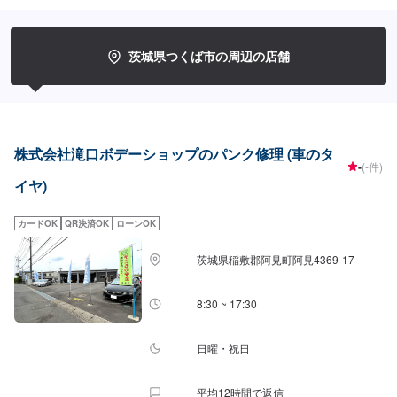
茨城県つくば市の周辺の店舗
株式会社滝口ボデーショップのパンク修理 (車のタ
-
(-件)
イヤ)
カードOK
QR決済OK
ローンOK
茨城県稲敷郡阿見町阿見4369-17
8:30 ~ 17:30
日曜・祝日
平均12時間で返信