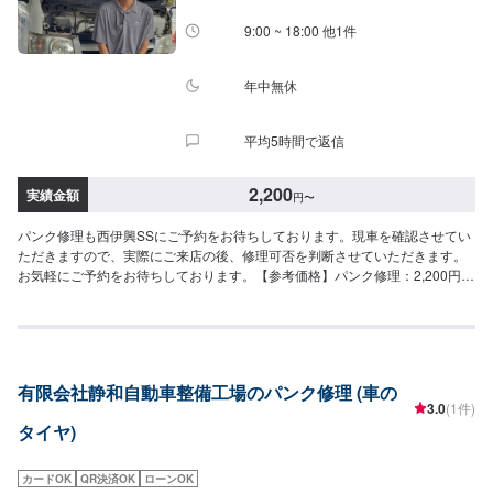
9:00 ~ 18:00 他1件
年中無休
平均5時間で返信
2,200
実績金額
円
〜
パンク修理も西伊興SSにご予約をお待ちしております。現車を確認させてい
ただきますので、実際にご来店の後、修理可否を判断させていただきます。
お気軽にご予約をお待ちしております。【参考価格】パンク修理：2,200円/
本
有限会社静和自動車整備工場のパンク修理 (車の
3.0
(1件)
タイヤ)
カードOK
QR決済OK
ローンOK