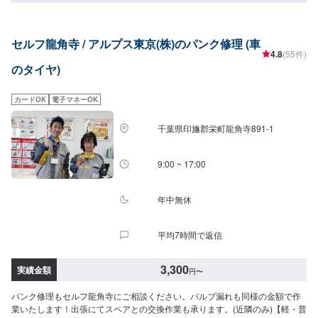
強み/●関東運輸局の"認証工場"国が指定した車の点検整備や修理を自社で行い
ます。厳しい認定基準をクリアしているから可能な、安全と安心をお約束し
ます。●ハイブリッド車・電気自動車の修理に対応アサカワ自動車は、ハイブ
セルフ龍角寺 / アルプス東京(株)のパンク修理 (車
リット車・電気自動車の取扱工場です。（労働安全衛生法第59条で規定の
4.8
(55件)
『低圧電気取扱特別教育実施工場』）●最新の設備と有資格者「指定工場」な
のタイヤ)
らではの、最新の設備と国家資格を持ったプロのスタッフが、あなたのお車
を隅々までチェック、メンテナンスします。\パーツ持ち込みについて/パーツ
のお持ち込みは可能です！ご希望の方はオファーをお送りいただく際に、パ
カードOK
電子マネーOK
ーツの詳細とお車の車検証、または車種情報をお送りください。場合によっ
ては対応できかねることもございますので、あらかじめご了承ください。\代
千葉県印旛郡栄町龍角寺891-1
車について/作業中は代車をお出しすることも可能ですので、ご希望の方はお
気軽にお申し付けください。※燃料代はお客さま負担となります。\営業時
間・定休日/営業時間：8:45～18:00定休日：日曜日
9:00 ~ 17:00
年中無休
平均7時間で返信
3,300
実績金額
円
〜
パンク修理もセルフ龍角寺にご相談ください。バルブ漏れも同様の金額で作
業いたします！出張にてスペアとの交換作業も承ります。(近隣のみ)【軽・普