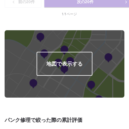
前の
20
件
次の
20
件
客様の愛車のメンテナンスは当店にお任せください。
1
/
1
ページ
地図で表示する
パンク修理で絞った際の累計評価