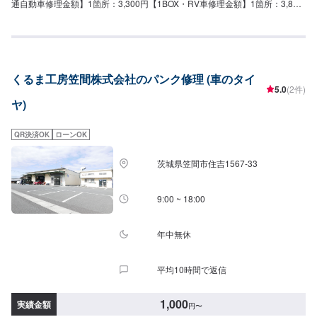
通自動車修理金額】1箇所：3,300円【1BOX・RV車修理金額】1箇所：3,850
円【出張＋スペア交換】(近隣のみ)1回：5,500円〜
くるま工房笠間株式会社のパンク修理 (車のタイ
5.0
(2件)
ヤ)
QR決済OK
ローンOK
茨城県笠間市住吉1567-33
9:00 ~ 18:00
年中無休
平均10時間で返信
1,000
実績金額
円
〜