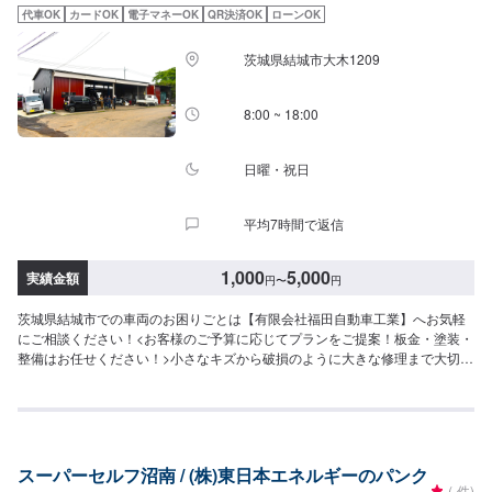
だいております。※内容などにより貸し出し出来かねる場合もございます。---
代車OK
カードOK
電子マネーOK
QR決済OK
ローンOK
--ご来店時の注意、受付方法-----入庫の際はお気をつけてお越しください。駐
車スペースは事務所前のお客様駐車スペースに駐車してください。受付はス
茨城県結城市大木1209
タッフへ「メンテモで予約しました」とお伝えください。ご案内いたしま
す。
8:00 ~ 18:00
日曜・祝日
平均7時間で返信
1,000
5,000
実績金額
円
〜
円
茨城県結城市での車両のお困りごとは【有限会社福田自動車工業】へお気軽
にご相談ください！<お客様のご予算に応じてプランをご提案！板金・塗装・
整備はお任せください！>小さなキズから破損のように大きな修理まで大切な
お車の鈑金は福田自動車にお任せ下さい。福田自動車では、キズや破損状況
に合わせて最適な修理方法をご提案します。お客様のご要望・ご予算をお聞
きし、最適な施工方法をご提案しますので、お気軽にお問い合わせ下さい。
【1】オファーにてお問い合わせ【2】お見積り【3】お見積りにご納得いた
だければ作業開始【4】仕上がり次第納車-----納期について-----納期は通常1日
スーパーセルフ沼南 / (株)東日本エネルギーのパンク
程度で納車となります。(要相談)納期は前後する場合がございます。予めご了
-
(-件)