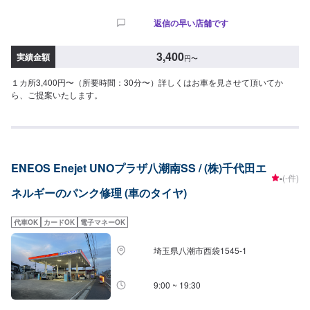
返信の早い店舗です
3,400
実績金額
円
〜
１カ所3,400円〜（所要時間：30分〜）詳しくはお車を見させて頂いてか
ら、ご提案いたします。
ENEOS Enejet UNOプラザ八潮南SS / (株)千代田エ
-
(-件)
ネルギーのパンク修理 (車のタイヤ)
代車OK
カードOK
電子マネーOK
埼玉県八潮市西袋1545-1
9:00 ~ 19:30