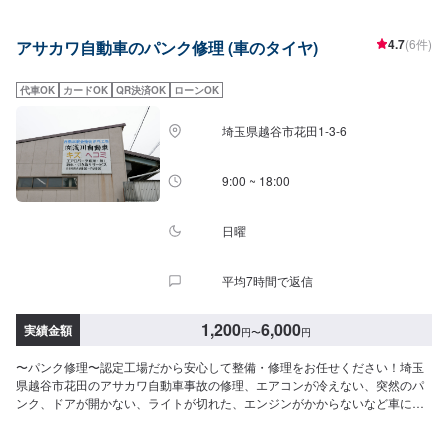
あたり：1,100円〜2,310円程度【その他】●タイヤ預かり：3,300円〜/月
14inch=9,900円16inch=11,000円20inch=13,200円21inch=15,730円●廃タイ
4.7
(6件)
アサカワ自動車のパンク修理 (車のタイヤ)
ヤ処理料金：1本330円〜他店購入車の対応も、輸入車の対応も、クルマの購
入もいろいろ、説明力も対応力も！1969年に創業して以来、50年以上この地
でお店を営業させていただいております。チェーン店への加盟、地元の皆様
代車OK
カードOK
QR決済OK
ローンOK
の支えでここまで1歩ずつ成長をさせて頂きました。これからもお客様に笑顔
を届けられるよう、新しいお店のオープンも進んでおります。
埼玉県越谷市花田1-3-6
9:00 ~ 18:00
日曜
平均7時間で返信
1,200
6,000
実績金額
円
〜
円
〜パンク修理〜認定工場だから安心して整備・修理をお任せください！埼玉
県越谷市花田のアサカワ自動車事故の修理、エアコンが冷えない、突然のパ
ンク、ドアが開かない、ライトが切れた、エンジンがかからないなど車に関
するトラブルに対応！創業50年の実績で、安心・丁寧に対応いたします。お
車のことなら、どんなことでもお気軽にご相談ください。\アサカワ自動車の