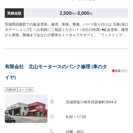
2,500
5,000
実績金額
円
〜
円
茨城県稲敷郡での鈑金塗装、修理、車検、整備、パーツ取り付けは【(株)滝口
ボデーショップ】へお気軽にご相談ください！<当社の特徴>◾鈑金塗装、修理
から車検、整備まであなたの愛車をトータルでサポート。「ワンストップ」
対応が『滝口ボデーショップ』の最大の強み。幅広いサービスメニューで、
どんな内容のご相談もトータルで承ります。車種を問わず、お車の事ならな
んでもお問い合わせください。◾プロの熟練の技が納得の仕上がりをお約束。
鈑金塗装のプロフェッショナルたちが、その持てる力の最大限を、お客様の
愛車に注ぎます。ディーラーと比べても遜色ない技術力から生まれる修理品
有限会社 北山モータースのパンク修理 (車のタ
質への絶対の自信。とにかく安心してお任せください。<ご希望と条件に応じ
5.0
(8件)
たパーソナルメニューを提案！>「技術的なクオリティの提供はもちろん、お
イヤ)
客様目線での最善のメニューと車輌価値をできる限り下げない処理をいかに
提案できるか。」それが「サービス業」としてのプライド。お客様それぞれ
のニーズや条件に確実に応えることにこだわります。【1】オファーにてお問
代車OK
カードOK
い合わせ【2】お見積り【3】お見積りにご納得いただければ作業開始【4】
仕上がり次第納車-----納期について-----納期は通常30程度で納車となります。
茨城県龍ケ崎市貝原塚町3694-2
(要相談)納期は前後する場合がございます。予めご了承ください。-----ご来店
時の注意、受付方法-----入庫の際はお気をつけてお越しください。駐車スペー
スは事務所前の空いているスペースに駐車してください。受付はスタッフへ
8:30 ~ 17:30
「メンテモで予約しました」とお伝えください。ご案内いたします。【定休
日・営業時間】定休日：日曜日祝日第二土曜日営業時間：8:30~17:30
日曜・祝日