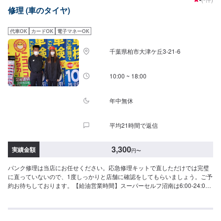
承ください。-----代車について-----代車をご用意しています。お車の作業中は
修理 (車のタイヤ)
代車をご利用ください。※代車の燃料代はお客様にご負担いただいておりま
す。-----ご来店時の注意、受付方法-----入庫の際はお気をつけてお越しくださ
い。駐車スペースは事務所前の空いているスペースに駐車してください。受
代車OK
カードOK
電子マネーOK
付はスタッフへ「メンテモで予約しました」とお伝えください。ご案内いた
します。【定休日・営業時間】定休日：日曜、祝日営業時間：8:00~18:00
千葉県柏市大津ケ丘3-21-6
10:00 ~ 18:00
年中無休
平均21時間で返信
3,300
実績金額
円
〜
パンク修理は当店にお任せください。応急修理キットで直しただけでは完璧
に直っていないので、1度しっかりと店舗に確認をしてもらいましょう。ご予
約お待ちしております。【給油営業時間】スーパーセルフ沼南は6:00-24:00
にて給油可能でございます。