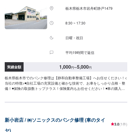
栃木県栃木市岩舟町静戸1479
8:30 ~ 17:30
日曜・祝日
平均19時間で返信
1,000
5,000
実績金額
円
〜
円
栃木県栃木市でのパンク修理は【静和自動車整備工場】へお任せください！<
当社の特徴>◾自社工場の充実設備と確かな技術で、お車をしっかり点検・整
備！◾保険の取扱数トップクラス！保険案内もお任せください！◾車の購入か
ら日々のメンテナンス、修理に至るまでトータルサポート！<お客様のご予算
やご希望の時間に応じてプランをご提案！>★お安く済ませたい…★お時間が
あまり取れない…などのご相談もお気軽にどうぞ！【1】オファーにてお問い
合わせ【2】お見積り【3】お見積りにご納得いただければ作業開始【4】仕
上がり次第納車-----納期について-----納期は通常即日で納車となります。納期
新小岩店 / ㈱ソニックスのパンク修理 (車のタイ
は前後する場合がございます。予めご了承ください。-----代車について-----代
3.0
(1件)
車をご用意しています。お車の作業中は代車をご利用ください。※代車の燃料
ヤ)
代はお客様にご負担いただいております。-----ご来店時の注意、受付方法-----