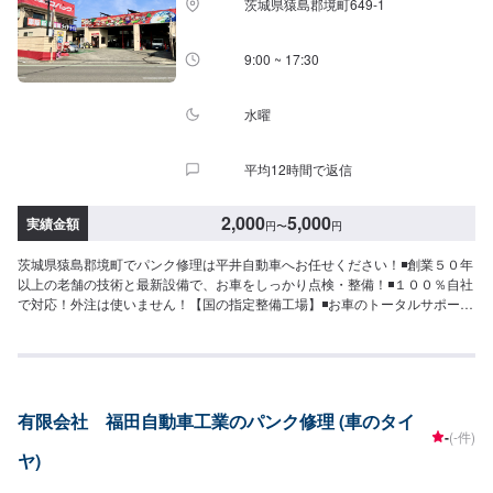
茨城県猿島郡境町649-1
9:00 ~ 17:30
水曜
平均12時間で返信
2,000
5,000
実績金額
円
〜
円
茨城県猿島郡境町でパンク修理は平井自動車へお任せください！◾創業５０年
以上の老舗の技術と最新設備で、お車をしっかり点検・整備！◾１００％自社
で対応！外注は使いません！【国の指定整備工場】◾お車のトータルサポー
ト！どんなことでもご相談下さい！★ハンドルを少し曲げないと車がまっす
ぐ走らない…★タイヤの片減りが気になる…★他店で断られてしまった…★
保険を使えべきなのかわからない…などのご相談もお気軽にどうぞ！【定休
日・営業時間】定休日：第一日曜日、水曜日営業時間：9:00~17:30【1】オ
ファーにてお問い合わせ【2】お見積り【3】お見積りにご納得いただければ
有限会社 福田自動車工業のパンク修理 (車のタイ
作業開始【4】仕上がり次第納車-----納期について-----納期は通常1日程度で納
-
(-件)
車となります。車種や条件などにより、納期は前後する場合がございます。
ヤ)
予めご了承ください。-----代車について-----無料の代車をご用意しています。
お車の作業中は代車をご利用ください。※代車の燃料代はお客様にご負担いた