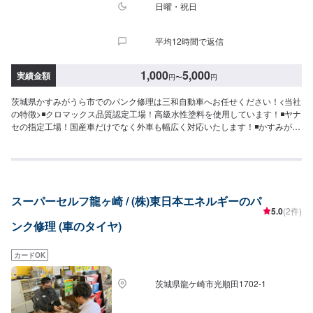
日曜・祝日
平均12時間で返信
1,000
5,000
実績金額
円
〜
円
茨城県かすみがうら市でのパンク修理は三和自動車へお任せください！<当社
の特徴>◾クロマックス品質認定工場！高級水性塗料を使用しています！◾ヤナ
セの指定工場！国産車だけでなく外車も幅広く対応いたします！◾かすみがう
ら市の老舗自動車整備工場！どんなことでもご相談下さい！<お客様のご予算
やご希望の時間に応じてプランをご提案！>★お安く済ませたい…★お時間が
あまり取れない…などのご相談もお気軽にどうぞ！【1】オファーにてお問い
合わせ【2】お見積り【3】お見積りにご納得いただければ作業開始【4】仕
上がり次第納車-----納期について-----納期は通常即日で納車となります。(要相
スーパーセルフ龍ヶ崎 / (株)東日本エネルギーのパ
談)納期は前後する場合がございます。予めご了承ください。-----代車につい
5.0
(2件)
て-----無料の代車をご用意しています。お車の作業中は代車をご利用くださ
ンク修理 (車のタイヤ)
い。※代車の燃料代はお客様にご負担いただいております。-----ご来店時の注
意、受付方法-----入庫の際はお気をつけてお越しください。駐車スペースは事
務所前の空いているスペースに駐車してください。受付はスタッフへ「メン
カードOK
テモで予約しました」とお伝えください。ご案内いたします。【定休日・営
業時間】定休日：日曜日、第2土曜日、祝日営業時間：8:30~18:00
茨城県龍ケ崎市光順田1702-1