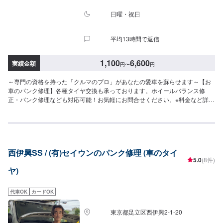
日曜・祝日
平均13時間で返信
1,100
6,600
実績金額
円
〜
円
～専門の資格を持った「クルマのプロ」があなたの愛車を蘇らせます～【お
車のパンク修理】各種タイヤ交換も承っております。ホイールバランス修
正・パンク修理なども対応可能！お気軽にお問合せください。※料金など詳し
くはお問合せください。【作業実績】ホンダストリーム12,320円お客様の大
切なお車をトータルサポート！クルマに関するお悩みは何でも当社にご相談
ください。車検・整備、鈑金・塗装、コーティング、損害保険などクルマに
関する全てのお悩みをサポートし、お客様のニーズに応えたご提案をいたし
ます。高い信頼性、高い修理技術埼玉県川口市の原自動車工作所は大手ディ
西伊興SS / (有)セイウンのパンク修理 (車のタイ
ーラー・損害保険ジャパン日本興亜の修理指定工場です。【45年の実績】
5.0
(8件)
●1969年創業！●40年の経験で積み上げたノウハウ●さまざまな鈑金・修理に
ヤ)
対応可能【パーツ持ち込み可能】持ち込みパーツの対応もいたします。※パー
ツの不備などにより、取り付けができなかった場合でも、動作確認などで発
生した工賃をご請求させていただきますので、あらかじめご了承ください。
代車OK
カードOK
【代車について】無料代車（無保険時）を24台ご用意しております。燃料代
はお客さま負担となりますので、ご了承ください。【営業時間・定休日】営
東京都足立区西伊興2-1-20
業時間：8:30〜17:30定休日：日・祝・第一、第三月曜日