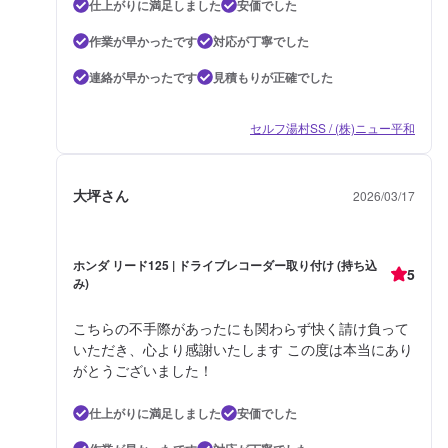
仕上がりに満足しました
安価でした
作業が早かったです
対応が丁寧でした
連絡が早かったです
見積もりが正確でした
セルフ湯村SS / (株)ニュー平和
大坪さん
2026/03/17
ホンダ リード125 | ドライブレコーダー取り付け (持ち込
5
み)
こちらの不手際があったにも関わらず快く請け負って
いただき、心より感謝いたします この度は本当にあり
がとうございました！
仕上がりに満足しました
安価でした