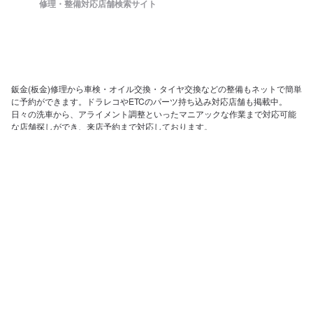
修理・整備対応店舗検索サイト
鈑金(板金)修理から車検・オイル交換・タイヤ交換などの整備もネットで簡単
に予約ができます。ドラレコやETCのパーツ持ち込み対応店舗も掲載中。
日々の洗車から、アライメント調整といったマニアックな作業まで対応可能
な店舗探しができ、来店予約まで対応しております。
ホーム
店舗を探す
会社概要
店舗様向け管理画面
SV様向け管理画面
お問い合わせ