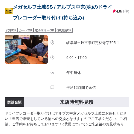
メガセルフ土岐SS / アルプス中京(株)のドライ
1位
4.0
(1件)
ブレコーダー取り付け (持ち込み)
代車OK
カードOK
電子マネーOK
QR決済OK
岐阜県土岐市泉町定林寺字705-1
9:00 ~ 17:00
年中無休
平均12時間で返信
来店時無料見積
実績金額
ドライブレコーダー取り付けはアルプス中京メガセルフ土岐にお任せくださ
い！当店で販売をしている物への交換となりますのでご了承ください。ご相
談、ご予約をお待ちしております！<費用について>ご来店後のお見積もりと
なります。