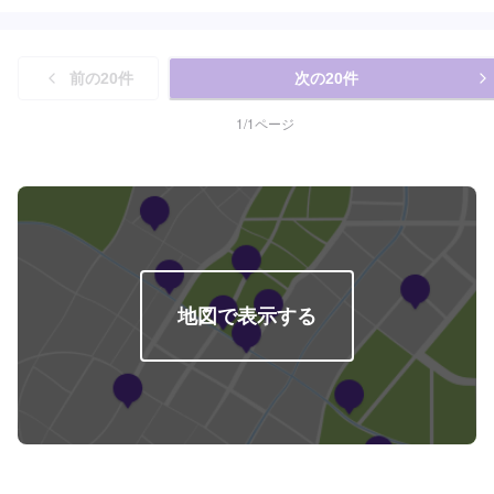
前の
20
件
次の
20
件
1
/
1
ページ
地図で表示する