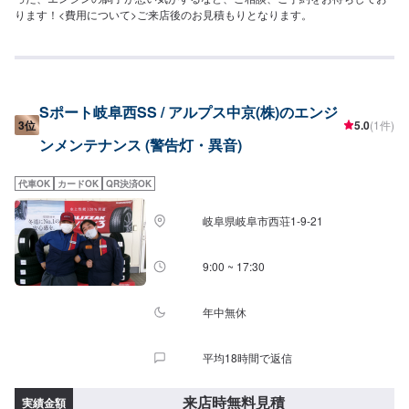
ります！<費用について>ご来店後のお見積もりとなります。
Sポート岐阜西SS / アルプス中京(株)のエンジ
3位
5.0
(1件)
ンメンテナンス (警告灯・異音)
代車OK
カードOK
QR決済OK
岐阜県岐阜市西荘1-9-21
9:00 ~ 17:30
年中無休
平均18時間で返信
来店時無料見積
実績金額