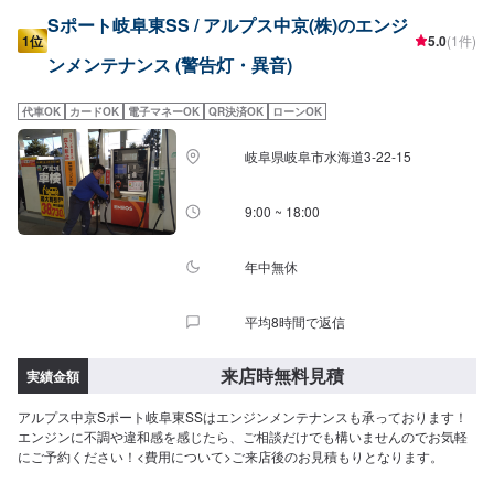
Sポート岐阜東SS / アルプス中京(株)のエンジ
1位
5.0
(1件)
ンメンテナンス (警告灯・異音)
代車OK
カードOK
電子マネーOK
QR決済OK
ローンOK
岐阜県岐阜市水海道3-22-15
9:00 ~ 18:00
年中無休
平均8時間で返信
来店時無料見積
実績金額
アルプス中京Sポート岐阜東SSはエンジンメンテナンスも承っております！
エンジンに不調や違和感を感じたら、ご相談だけでも構いませんのでお気軽
にご予約ください！<費用について>ご来店後のお見積もりとなります。