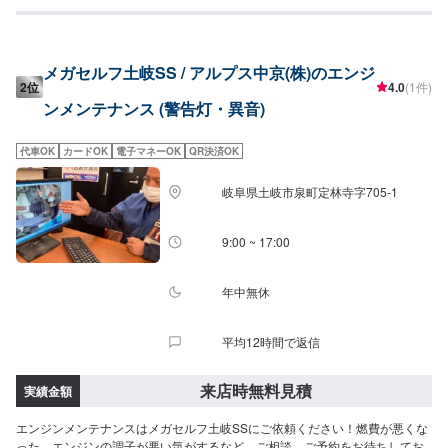
メガセルフ土岐SS / アルプス中京(株)のエンジ
2位
4.0
(1件)
ンメンテナンス (警告灯・異音)
代車OK
カードOK
電子マネーOK
QR決済OK
岐阜県土岐市泉町定林寺字705-1
9:00 ~ 17:00
年中無休
平均12時間で返信
来店時無料見積
実績金額
エンジンメンテナンスはメガセルフ土岐SSにご依頼ください！燃費が悪くな
った、エンジンの調子が悪い気がするなど、ご相談、ご予約をお待ちしてお