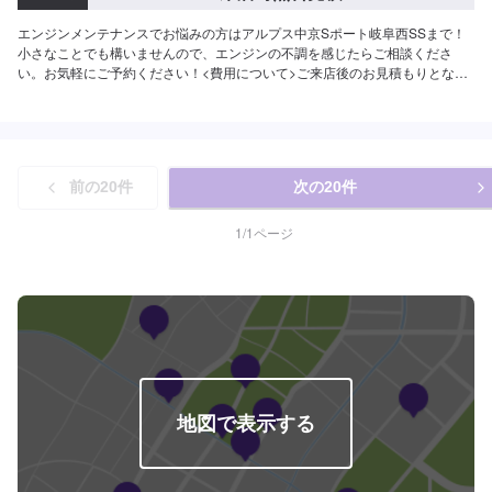
エンジンメンテナンスでお悩みの方はアルプス中京Sポート岐阜西SSまで！
小さなことでも構いませんので、エンジンの不調を感じたらご相談くださ
い。お気軽にご予約ください！<費用について>ご来店後のお見積もりとなり
ます。
前の
20
件
次の
20
件
1
/
1
ページ
地図で表示する