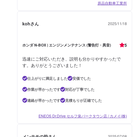
原品自動車工業所
kohさん
2025/11/18
5
ホンダ N-BOX | エンジンメンテナンス (警告灯・異音)
迅速にご対応いただき、説明も分かりやすかったで
す。ありがとうございました！
仕上がりに満足しました
安価でした
作業が早かったです
対応が丁寧でした
連絡が早かったです
見積もりが正確でした
ENEOS Dr.Drive セルフ泉パークタウン店 / カメイ(株)
メンテモの助さん
2025/07/08