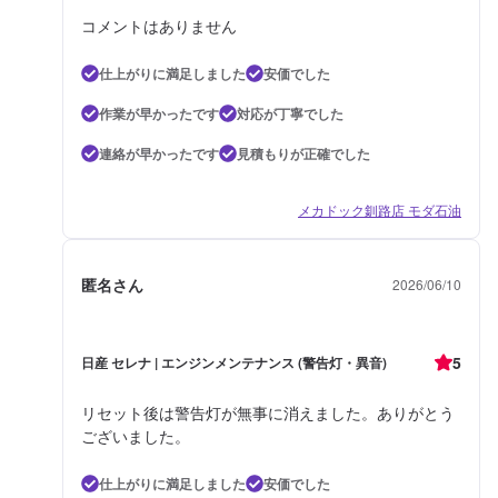
コメントはありません
仕上がりに満足しました
安価でした
作業が早かったです
対応が丁寧でした
連絡が早かったです
見積もりが正確でした
メカドック釧路店 モダ石油
匿名さん
2026/06/10
5
日産 セレナ | エンジンメンテナンス (警告灯・異音)
リセット後は警告灯が無事に消えました。ありがとう
ございました。
仕上がりに満足しました
安価でした