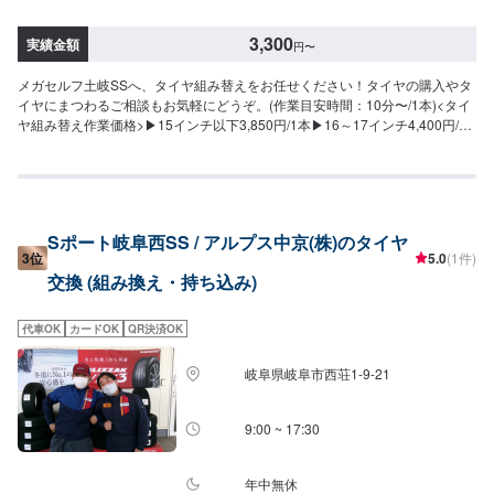
3,300
実績金額
円
〜
メガセルフ土岐SSへ、タイヤ組み替えをお任せください！タイヤの購入やタ
イヤにまつわるご相談もお気軽にどうぞ。(作業目安時間：10分〜/1本)<タイ
ヤ組み替え作業価格>▶︎15インチ以下3,850円/1本▶︎16～17インチ4,400円/1
本▶︎18インチ以上4,950円/1本
Sポート岐阜西SS / アルプス中京(株)のタイヤ
3位
5.0
(1件)
交換 (組み換え・持ち込み)
代車OK
カードOK
QR決済OK
岐阜県岐阜市西荘1-9-21
9:00 ~ 17:30
年中無休