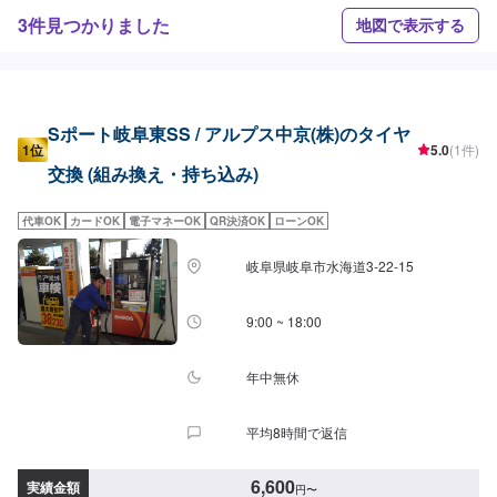
3件見つかりました
地図で表示する
Sポート岐阜東SS / アルプス中京(株)のタイヤ
1位
5.0
(1件)
交換 (組み換え・持ち込み)
代車OK
カードOK
電子マネーOK
QR決済OK
ローンOK
岐阜県岐阜市水海道3-22-15
9:00 ~ 18:00
年中無休
平均8時間で返信
6,600
実績金額
円
〜