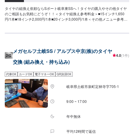
タイヤの組換え依頼ならSポート岐阜東SSへ！タイヤの購入やその他タイヤ
のご相談もお気軽にどうぞ！！＜タイヤ組換え参考料金＞■15インチ1,650
円/1本■18インチ2,000円/1本■20インチ3,000円/1本＜その他メニュー参考価
格＞■バランス調整880円〜/1本■チューブレスバルブ交換対応可■廃タイヤ処
理550円/1本
メガセルフ土岐SS / アルプス中京(株)のタイヤ
2位
4.0
(1件)
交換 (組み換え・持ち込み)
代車OK
カードOK
電子マネーOK
QR決済OK
岐阜県土岐市泉町定林寺字705-1
9:00 ~ 17:00
年中無休
平均12時間で返信