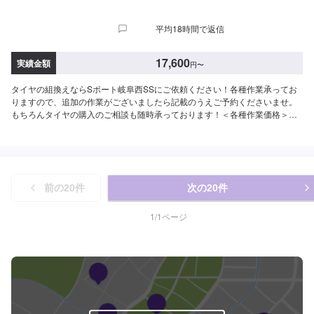
平均18時間で返信
17,600
実績金額
円
〜
タイヤの組換えならSポート岐阜西SSにご依頼ください！各種作業承ってお
りますので、追加の作業がございましたら記載のうえご予約くださいませ。
もちろんタイヤの購入のご相談も随時承っております！＜各種作業価格＞⚫︎
タイヤ持ち込み組換え(10分〜/1本)4,400円/1本(乗用車)5,500円/1本(RV・
1BOX用)5,500円/1本(扁平タイヤ)⚫︎バランス調整(貼り付け：5分〜)1,100円/1
本(乗用車)1,100円/1本(RV・1BOX用)⚫︎バランス調整(打ち込み：5分〜)1,100
円/1本(乗用車)1,100円/1本(RV・1BOX用)⚫︎チューブレスバルブ交換(5
分〜)1,100円/1本(新品タイヤ交換時)2,200円/1本(バルブのみ交換)⚫︎廃タイヤ
前の
20
件
次の
20
件
550円/1本(乗用車)770円/1本(RV・1BOX用)770円/1本(扁平タイヤ)￥
1
/
1
ページ