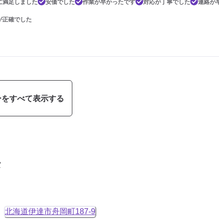
に満足しました
安価でした
作業が早かったです
対応が丁寧でした
連絡が
が正確でした
ーをすべて表示する
タ
北海道伊達市舟岡町187-9