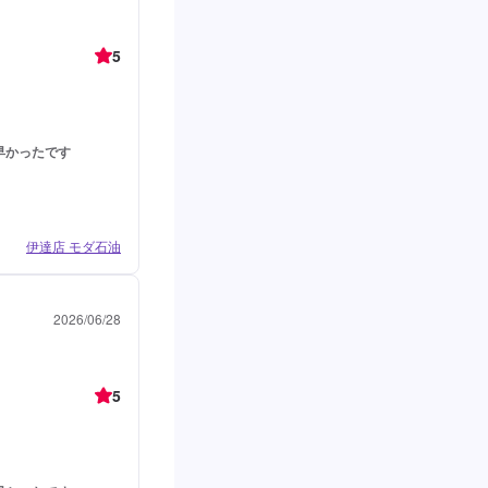
5
早かったです
伊達店 モダ石油
2026/06/28
5