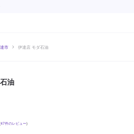
モ
達市
伊達店 モダ石油
ダ石油
(
47
件のレビュー
)