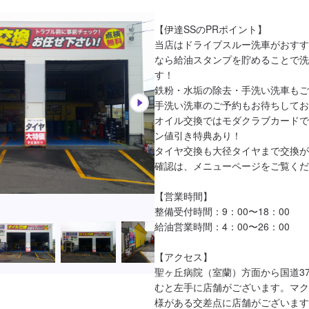
【伊達SSのPRポイント】

当店はドライブスルー洗車がおすす
なら給油スタンプを貯めることで洗
す！

鉄粉・水垢の除去・手洗い洗車もご
手洗い洗車のご予約もお待ちしてお
オイル交換ではモダクラブカードで
ン値引き特典あり！

タイヤ交換も大径タイヤまで交換が
確認は、メニューページをご覧くだ
【営業時間】

整備受付時間：9：00〜18：00

給油営業時間：4：00〜26：00

【アクセス】

聖ヶ丘病院（室蘭）方面から国道3
むと左手に店舗がございます。マク
様がある交差点に店舗がございます