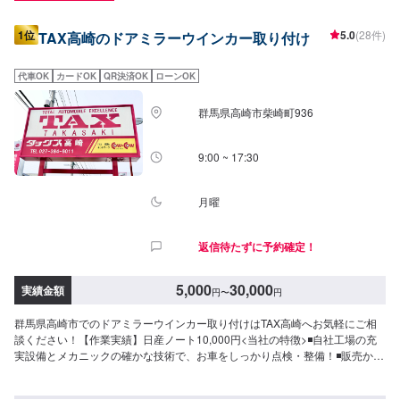
1位
5.0
(28件)
TAX高崎のドアミラーウインカー取り付け
代車OK
カードOK
QR決済OK
ローンOK
群馬県高崎市柴崎町936
9:00 ~ 17:30
月曜
返信待たずに予約確定！
5,000
30,000
実績金額
円
〜
円
群馬県高崎市でのドアミラーウインカー取り付けはTAX高崎へお気軽にご相
談ください！【作業実績】日産ノート10,000円<当社の特徴>◾自社工場の充
実設備とメカニックの確かな技術で、お車をしっかり点検・整備！◾販売から
整備までどんなことでもご相談下さい！◾24時間対応の無料コールセンターを
完備。おクルマのトラブルにいつでも対応いたします！<お客様のご予算やご