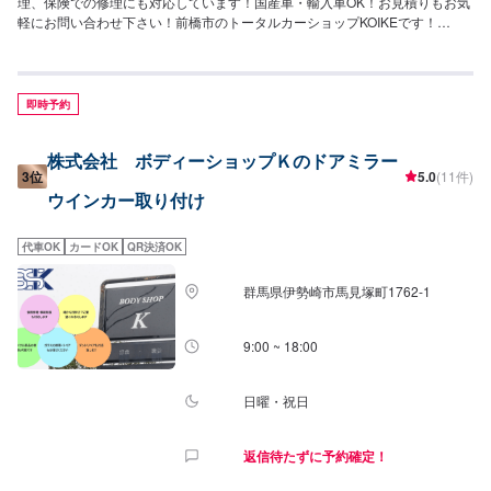
理、保険での修理にも対応しています！国産車・輸入車OK！お見積りもお気
軽にお問い合わせ下さい！前橋市のトータルカーショップKOIKEです！
KOIKEでは高い技術力を持っている職人のみならず自動車の歪みを3次元計測
できる世界初のコンピューター計測診断システムTOUCHや国内外を問わず多
種多様な自動車を骨格(フレーム)修正作業することができる3Dジグ修正機
SERIE100の両方を所有しており、全ての復元作業に妥協しない高い技術力
即時予約
と最新設備を揃え完成度の高い修理をご提供します。国産車はもちろん、輸
入車修理もお任せください。他店に修理を断られてしまったお車でも、まず
株式会社 ボディーショップＫのドアミラー
はお気軽にご相談ください！--------------------------------------------------【1】オフ
3位
5.0
(11件)
ァーにてお問い合わせ【2】お見積り【3】お見積りにご納得いただければ作
ウインカー取り付け
業開始【4】仕上がり次第納車-----納期について-----納期は通常1日～2日程度
で納車となります。(要相談)納期は前後する場合がございます。予めご了承く
ださい。-----パーツ持ち込みについて-----パーツの持ち込み可能です。オファ
代車OK
カードOK
QR決済OK
ーにて詳細をお願い致します。-----代車について-----無料の代車をご用意して
います。お車の作業中は代車をご利用ください。※代車の燃料代はお客様にご
群馬県伊勢崎市馬見塚町1762‐1
負担いただいております。-----ご来店時の注意、受付方法-----JR前橋大島駅北
口から北西方向へ進み1つ目の交差点を右に次の交差点を左に進むと右側に工
場があります。駐車スペースは事務所がございますので事務所裏の空いてい
9:00 ~ 18:00
るスペースに駐車してください。事務所内に受付がいますのでメンテモで予
約しましたとお伝えください。【定休日・営業時間】定休日：日曜日、祝日
営業時間：9:00~19:00
日曜・祝日
返信待たずに予約確定！