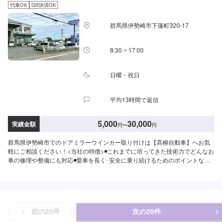
さい。-----代車について-----無料の代車をご用意しています。お車の作業中は
代車OK
QR決済OK
代車をご利用ください。※代車の燃料代はお客様にご負担いただいておりま
す。-----ご来店時の注意、受付方法-----当工場は太田桐生インターチェンジか
群馬県伊勢崎市下蓮町320-17
ら５分入庫の際はお気をつけてお越しください。駐車スペースは工場前の空
いているスペースに駐車してください。受付はスタッフへ「メンテモで予約
しました」とお伝えください。ご案内いたします。【定休日・営業時間】定
8:30 ~ 17:00
休日：日曜日営業時間：9:00~19:00
日曜・祝日
平均13時間で返信
5,000
30,000
実績金額
円
〜
円
群馬県伊勢崎市でのドアミラーウインカー取り付けは【髙柳自動車】へお気
軽にご相談ください！<当社の特徴>◾これまでに培ってきた技術力でどんなお
車の修理や整備にも対応◾愛車を長く･安全に乗り続けるためのポイントなど
を発信します◾地域密着のいつでも頼れる修理･整備工場として営業しており
ます<お客様のご予算やご希望の時間に応じてプランをご提案！>★お安く済
ませたい…★お時間があまり取れない…などのご相談もお気軽にどうぞ！
【1】オファーにてお問い合わせ【2】お見積り【3】お見積りにご納得いた
だければ作業開始【4】仕上がり次第納車-----納期について-----納期は通常1日
前の
20
件
次の
20
件
～2日程度で納車となります。(要相談)納期は前後する場合がございます。予