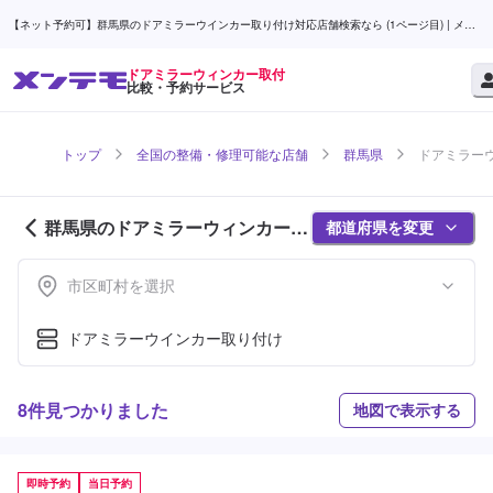
【ネット予約可】群馬県のドアミラーウインカー取り付け対応店舗検索なら (1ページ目) | メン
テモ
ドアミラーウィンカー取付
比較・予約サービス
トップ
全国の整備・修理可能な店舗
群馬県
ドアミラーウ
群馬県のドアミラーウィンカー取
都道府県を変更
付対応店舗紹介 (1ページ目)
市区町村を選択
ドアミラーウインカー取り付け
8件見つかりました
地図で表示する
即時予約
当日予約