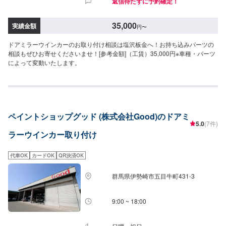
返信待たずに予約確定！
35,000
実績金額
円
〜
ドアミラーウインカーのお取り付け相談は塩沢板金へ！お持ち込みパーツの
相談もぜひお寄せくださいませ！[参考金額]（工賃）35,000円※車種・パーツ
によって変動いたします。
ペイントショップグッド (株式会社Good)のドアミ
5.0
(7件)
ラーウインカー取り付け
代車OK
カードOK
QR決済OK
群馬県伊勢崎市五目牛町431-3
9:00 ~ 18:00