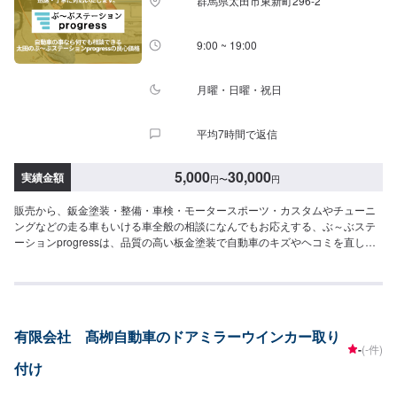
群馬県太田市東新町296-2
9:00 ~ 19:00
月曜・日曜・祝日
平均7時間で返信
5,000
30,000
実績金額
円
〜
円
販売から、鈑金塗装・整備・車検・モータースポーツ・カスタムやチューニ
ングなどの走る車もいける車全般の相談になんでもお応えする、ぶ～ぶステ
ーションprogressは、品質の高い板金塗装で自動車のキズやヘコミを直しま
す。プロフェッショナルな技術と知識を持ったスタッフが、お客様の安全を
守るため、定期点検を実施しております。車検のお見積りは無料で行います
ので、お気軽にお問い合わせください。ブレーキパッドの交換や車内のクリ
ーニングまで、幅広いサービスを手掛けております。太田の地域密着で、ア
フターフォローにも素早く対応します。お客様に喜んでいただける的確なア
有限会社 髙栁自動車のドアミラーウインカー取り
ドバイスを心掛けております。--------------------------------------------------【1】オ
-
(-件)
ファーにてお問い合わせ【2】お見積り【3】お見積りにご納得いただければ
付け
作業開始【4】仕上がり次第納車-----納期について-----納期は通常2〜4時間程
度で納車となります。納期は前後する場合がございます。予め、ご了承くだ