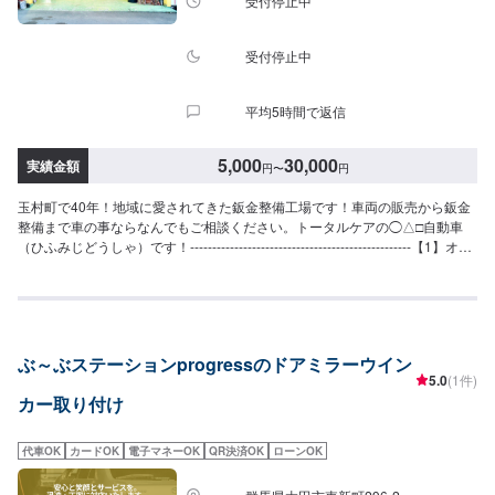
受付停止中
受付停止中
平均5時間で返信
5,000
30,000
実績金額
円
〜
円
玉村町で40年！地域に愛されてきた鈑金整備工場です！車両の販売から鈑金
整備まで車の事ならなんでもご相談ください。トータルケアの◯△□自動車
（ひふみじどうしゃ）です！--------------------------------------------------【1】オフ
ァーにてお問い合わせ【2】お見積り【3】お見積りにご納得いただければ作
業開始【4】仕上がり次第納車◯納期について◯通常1日〜2日程度で納車い
たします。車種や状態により納期が前後する場合がございます。予め、ご了
承ください。【定休日・営業時間】定休日：日曜日、祝日営業時間：
9:00~18:00
ぶ～ぶステーションprogressのドアミラーウイン
5.0
(1件)
カー取り付け
代車OK
カードOK
電子マネーOK
QR決済OK
ローンOK