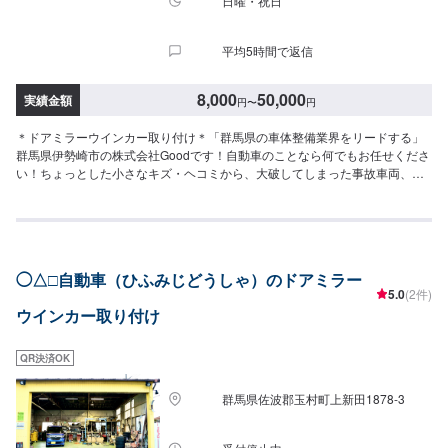
日曜・祝日
平均5時間で返信
8,000
50,000
実績金額
円
〜
円
＊ドアミラーウインカー取り付け＊「群馬県の車体整備業界をリードする」
群馬県伊勢崎市の株式会社Goodです！自動車のことなら何でもお任せくださ
い！ちょっとした小さなキズ・ヘコミから、大破してしまった事故車両、他
店では断られがちな高い技術を要する輸入車など、長年の経験があります。
どんなことでもお気軽にご相談ください！＊パーツ持ち込み＊新品・中古パ
ーツの持ち込み可！オファーの際、使用されるパーツのお写真や詳細などを
お送りください。＊代車について＊無料の代車をご用意しています。必要の
際は代車をご利用ください。※代車の燃料は満タンになってますので、返却の
◯△□自動車（ひふみじどうしゃ）のドアミラー
際は満タンでお願いします。【営業時間】平日9:00~18:00土曜日9:00～
5.0
(2件)
17:00【定休日】日曜日・祝祭日・当社規定カレンダー
ウインカー取り付け
QR決済OK
群馬県佐波郡玉村町上新田1878-3