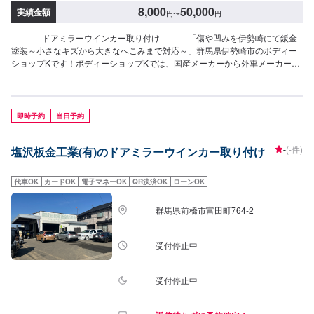
8,000
50,000
実績金額
円
〜
円
-----------ドアミラーウインカー取り付け----------「傷や凹みを伊勢崎にて鈑金
塗装～小さなキズから大きなへこみまで対応～」群馬県伊勢崎市のボディー
ショップKです！ボディーショップKでは、国産メーカーから外車メーカーま
で様々なお車を伊勢崎市にて対応してきた実績があり、他社で断られてしま
ったようなお車であっても鈑金塗装で修理いたします。線キズからへこみ・
塗装の色あせや剥げなどお客様の大切な愛車をプロの技でお直しいたしま
す。お困りのことがございましたらなんでもご相談ください！鈑金塗装のプ
即時予約
当日予約
ロフェッショナルがお車の状態をしっかりと判断し、適切な修理の方法をご
提案いたします。フロンガス交換機有！最新車種のエアコン修理も対応でき
-
(-件)
塩沢板金工業(有)のドアミラーウインカー取り付け
ます！全員業界歴20年以上の大ベテランの作業員です。お客様の愛車をご安
心してお任せください！--------------------------------------------------【1】オファー
にてお問い合わせ【2】お見積り【3】お見積りにご納得いただければ作業開
代車OK
カードOK
電子マネーOK
QR決済OK
ローンOK
始【4】仕上がり次第納車-----------パーツ持ち込みについて-----------パーツの
持ち込み可能です。オファーにて詳細をお願い致します。【定休日・営業時
群馬県前橋市富田町764-2
間】定休日：日曜日、祝日営業時間：8:30~17:30
受付停止中
受付停止中