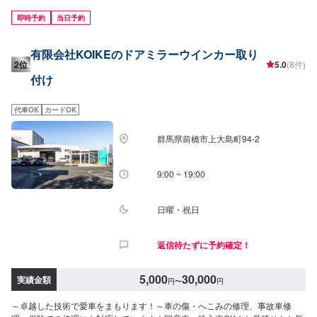
希望の時間に応じてプランをご提案！>★安く済ませたい…★時間があまり取
れない…★車が動かなくなってしまった…などのご相談もお気軽にどうぞ！
即時予約
当日予約
【1】オファーにてお問い合わせ【2】お見積り【3】お見積りにご納得いた
だければ作業開始【4】仕上がり次第納車-----納期について-----納期は通常2時
有限会社KOIKEのドアミラーウインカー取り
間程度で納車となります。(要相談)納期は前後する場合がございます。予めご
2位
5.0
(8件)
了承ください。-----代車について-----無料の代車をご用意しています。お車の
付け
作業中は代車をご利用ください。※代車の燃料代はお客様にご負担いただいて
おります。-----ご来店時の注意、受付方法-----入庫の際はお気をつけてお越し
ください。駐車スペースは事務所前の空いているスペースに駐車してくださ
代車OK
カードOK
い。受付はスタッフへ「メンテモで予約しました」とお伝えください。ご案
内いたします。【定休日・営業時間】定休日：月曜日営業時間：
群馬県前橋市上大島町94-2
9:00~19:00※日曜日のみ9:00~18:00
9:00 ~ 19:00
日曜・祝日
返信待たずに予約確定！
5,000
30,000
実績金額
円
〜
円
～卓越した技術で愛車をまもります！～車の傷・へこみの修理、事故車修