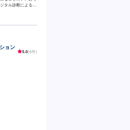
ジタル診断による正
スタッフの目視点
を行います！鈑金塗
検・メンテナンス、
々なサービスを展開
ッフよりお客様へ丁
----------------
ション
【2】お見積り【3】お見
5.0
(4件)
り次第納車〈納期に
種や状態などにより作
なる場合がございま
可能です！オファー
さい。〈代車につい
中は代車をご利用く
いております。【定
8:00