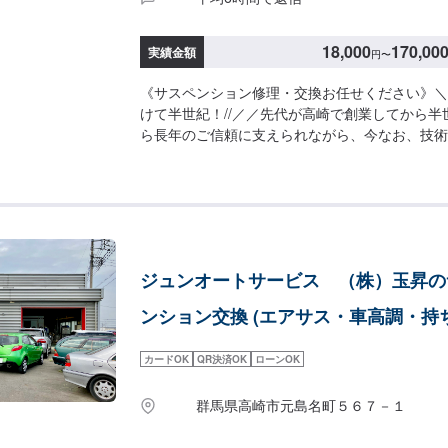
18,000
170,00
実績金額
円
〜
《サスペンション修理・交換お任せください》＼＼
けて半世紀！//／／先代が高崎で創業してから半
ら長年のご信頼に支えられながら、今なお、技術
を続けています。技術はもちろんの事、お客様の
が必要、移動が難しい（レッカーしてほしい）な
りごとについては何でもご相談ください。お困り
決する「対応力」で、お客様のカーライフのお役
います。基本的なことから、パーツの選択、仕上
つかのプランをご提示の上、お客様にご納得いた
ジュンオートサービス （株）玉昇の
を進めて参ります。常連さんから初めての方まで
待ちしております。------------------------------------
ンション交換 (エアサス・車高調・持
ファーにてお問い合わせ【2】お見積り【3】お
ければ作業開始【4】仕上がり次第納車《パーツ
カードOK
QR決済OK
ローンOK
品・中古パーツの持ち込みOK！オファーの際、
お写真や詳細などをお送りください。《代車につ
群馬県高崎市元島名町５６７－１
りしている間、ご入用のお客様には代車を無料で
す。詳しくはお気軽にお問い合わせください。※