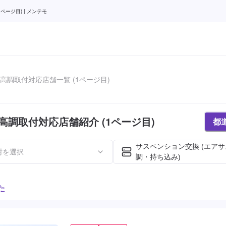
ージ目) | メンテモ
高調取付対応店舗一覧 (1ページ目)
高調取付対応店舗紹介 (1ページ目)
都
サスペンション交換 (エア
村を選択
調・持ち込み)
た