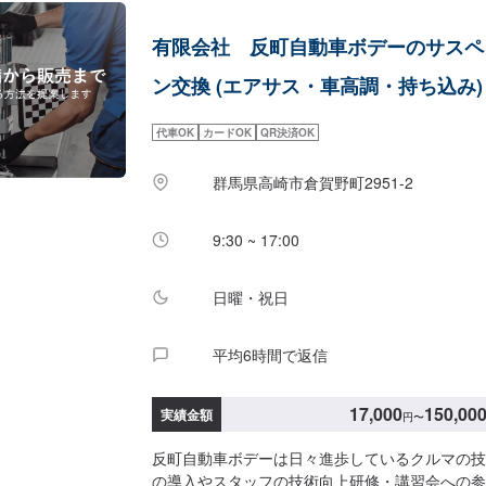
有限会社 反町自動車ボデーのサスペ
ン交換 (エアサス・車高調・持ち込み)
代車OK
カードOK
QR決済OK
群馬県高崎市倉賀野町2951‐2
9:30 ~ 17:00
日曜・祝日
平均6時間で返信
17,000
150,00
実績金額
円
〜
反町自動車ボデーは日々進歩しているクルマの技
の導入やスタッフの技術向上研修・講習会への参