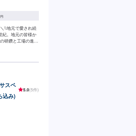
0
円
\\地元で愛され続
世紀。地元の皆様か
の研鑽と工場の進化
ご予算、納期、代車
どなど…お車のお困
ごとにお応えし、解
に立てればと考えて
がりの精度までいく
だけるプランで作業
サスペ
、ご来店を心からお
5.0
(5件)
--------------【1】オ
ち込み)
見積りにご納得いただ
の持ち込み》☑新
使用されるパーツの
いて》お車をお預か
ご用意しておりま
ガソリン代はお客様