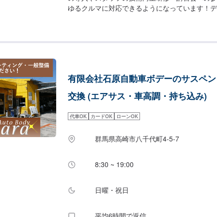
ゆるクルマに対応できるようになっています！デ
確な故障原因の究明はもちろん高い技術力を持つ
検・ミリ単位の骨格修正などで確実な修理・整備
装修理をメインに国家資格を持つ整備士による点
クルマのパーツ交換や取り付け・カスタムなど様
しており、すべてにおいてクルマに精通したスタ
寧な説明を行うことを心がけています。--------------------
有限会社石原自動車ボデーのサスペン
--------------【1】オファーにてお問い合わせ
積りにご納得いただければ作業開始【4】仕上が
交換 (エアサス・車高調・持ち込み)
ついて〉通常2~3日程度で納車いたします！車
業内容が異なる場合、納期が表示目安より変更と
代車OK
カードOK
ローンOK
す。〈パーツ持ち込みについて〉パーツ持ち込み
送信の際に、持ち込みパーツの詳細をご入力くだ
群馬県高崎市八千代町4-5-7
て〉無料の代車ご用意しております！愛車の作業
ださい！※代車の燃料代はお客様にご負担いただ
休日・営業時間】定休日：不定休営業時間：9:00~1
8:30 ~ 19:00
日曜・祝日
平均6時間で返信