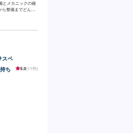
設備とメカニックの確
から整備までどんな
ールセンターを完備。
<お客様のご予算や
済ませたい…★時間
た…などのご相談も
せ【2】お見積り
4】仕上がり次第納
程度で納車となります。
サスペ
了承ください。----
ます。お車の作業中は代
・持ち
5.0
(11件)
ご負担いただいてお
入庫の際はお気をつけて
ているスペースに駐
予約しました」とお
業時間】定休日：月
00