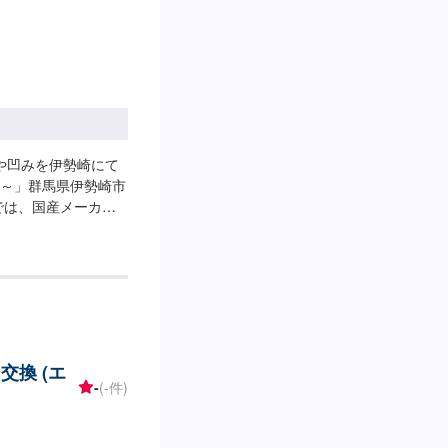
--「傷や凹みを伊勢崎にて
～」群馬県伊勢崎市
では、国産メーカー
対応してきた実績が
ても鈑金塗装で修理
剥げなどお客様の大
のことがございまし
ェッショナルがお車
ご提案いたします。
対応できます！全員
交換 (エ
客様の愛車をご安心し
-
(-件)
000円--------
【1】オファーにてお問い合わせ
れば作業開始【4】仕