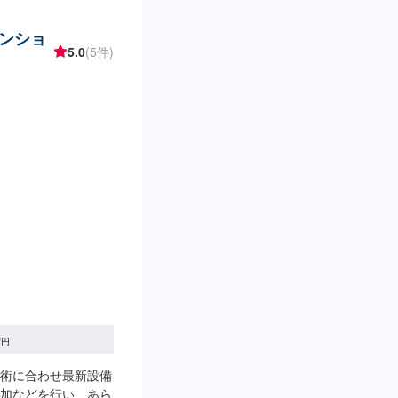
ンショ
5.0
(5件)
0
円
術に合わせ最新設備
加などを行い、あら