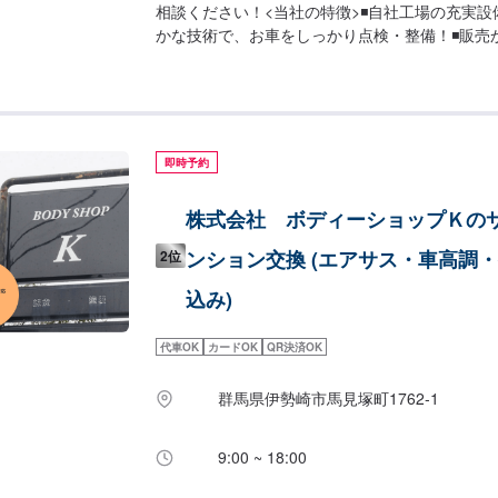
相談ください！<当社の特徴>◾自社工場の充実
かな技術で、お車をしっかり点検・整備！◾販売
ことでもご相談下さい！◾24時間対応の無料コ
おクルマのトラブルにいつでも対応いたします！
ご希望の時間に応じてプランをご提案！>★安く
があまり取れない…★車が動かなくなってしまっ
お気軽にどうぞ！【1】オファーにてお問い合わ
即時予約
【3】お見積りにご納得いただければ作業開始【
車-----納期について-----納期は通常3日～4日
株式会社 ボディーショップＫの
(要相談)納期は前後する場合がございます。予めご
-代車について-----無料の代車をご用意してい
ンション交換 (エアサス・車高調
2位
車をご利用ください。※代車の燃料代はお客様に
ります。-----ご来店時の注意、受付方法-----
込み)
お越しください。駐車スペースは事務所前の空い
車してください。受付はスタッフへ「メンテモで
代車OK
カードOK
QR決済OK
伝えください。ご案内いたします。【定休日・営
曜日営業時間：9:00~19:00※日曜日のみ9:00~18:
群馬県伊勢崎市馬見塚町1762‐1
9:00 ~ 18:00