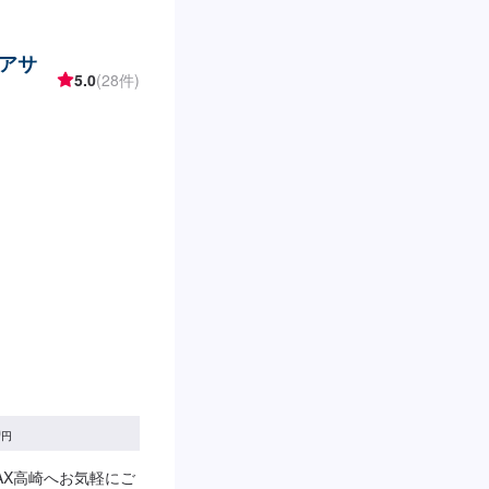
エアサ
5.0
(28件)
0
円
AX高崎へお気軽にご