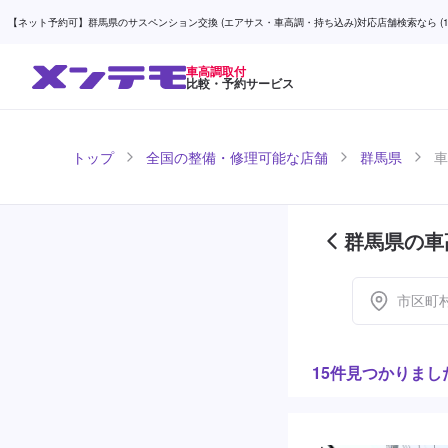
【ネット予約可】群馬県のサスペンション交換 (エアサス・車高調・持ち込み)対応店舗検索なら (1ペ
車高調取付
比較・予約サービス
トップ
全国の整備・修理可能な店舗
群馬県
車
群馬県の車
市区町
15件見つかりまし