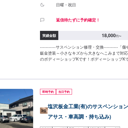
日曜・祝日
返信待たずに予約確定！
18,000
実績金額
円
〜
-----------サスペンション修理・交換--------
鈑金塗装～小さなキズから大きなへこみまで対応
のボディーショップKです！ボディーショップK
から外車メーカーまで様々なお車を伊勢崎市にて
あり、他社で断られてしまったようなお車であっ
いたします。線キズからへこみ・塗装の色あせや
切な愛車をプロの技でお直しいたします。お困り
たらなんでもご相談ください！鈑金塗装のプロフ
即時予約
当日予約
の状態をしっかりと判断し、適切な修理の方法を
フロンガス交換機有！最新車種のエアコン修理も
塩沢板金工業(有)のサスペンション
業界歴20年以上の大ベテランの作業員です。お
3位
てお任せください！【作業実績】日産エクストレイル28,
アサス・車高調・持ち込み)
------------------------------------------
【2】お見積り【3】お見積りにご納得いただけ