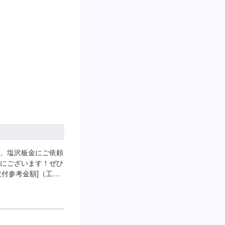
--------パーツの持
ます。【定休日・営
:30
、塩沢板金にご依頼
にございます！ぜひ
取付参考金額]（工
の入れ替え