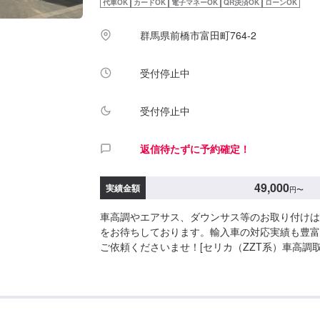
代車OK
カードOK
電子マネーOK
QR決済OK
ローンOK
上がり次第納車-----------パーツ持ち込みについて---
ち込み可能です。オファーにて詳細をお願い致し
群馬県前橋市富田町764-2
業時間】定休日：日曜日、祝日営業時間：8:30~17
受付停止中
受付停止中
返信待たずに予約確定！
49,000
実績金額
円
〜
車高調やエアサス、ダウンサス等のお取り付けは
をお待ちしております。輸入車の対応実績も豊富
ご依頼くださいませ！[セリカ（ZZT系）車高調
賃）49,000円/4本※アライメント別※純正サスと