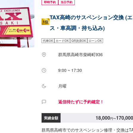
即時予約
当日予約
TAX高崎のサスペンション交換 (
1位
ス・車高調・持ち込み)
代車OK
カードOK
QR決済OK
ローンOK
群馬県高崎市柴崎町936
9:00 ~ 17:30
月曜
返信待たずに予約確定！
18,000
170,00
実績金額
円
〜
群馬県高崎市でのサスペンション修理・交換はT