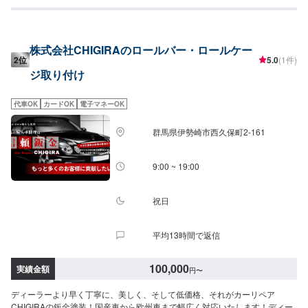
守るため、定期点検を実施しております。車検のお見積りは無料で行います
ので、お気軽にお問い合わせください。ブレーキパッドの交換や車内のクリ
ーニングまで、幅広いサービスを手掛けております。太田の地域密着で、ア
フターフォローにも素早く対応します。お客様に喜んでいただける的確なア
株式会社CHIGIRAのロールバー・ロールケー
ドバイスを心掛けております。--------------------------------------------------【1】オ
2位
5.0
(1件)
ファーにてお問い合わせ【2】お見積り【3】お見積りにご納得いただければ
ジ取り付け
作業開始【4】仕上がり次第納車-----納期について-----納期は通常3日～5日程
度で納車となります。納期は前後する場合がございます。予め、ご了承くだ
さい。-----代車について-----無料の代車をご用意しています。お車の作業中は
代車OK
カードOK
電子マネーOK
代車をご利用ください。※代車の燃料代はお客様にご負担いただいておりま
す。-----ご来店時の注意、受付方法-----当工場は太田桐生インターチェンジか
群馬県伊勢崎市西久保町2-161
ら５分入庫の際はお気をつけてお越しください。駐車スペースは工場前の空
いているスペースに駐車してください。受付はスタッフへ「メンテモで予約
しました」とお伝えください。ご案内いたします。【定休日・営業時間】定
9:00 ~ 19:00
休日：日曜日営業時間：9:00~19:00
祝日
平均13時間で返信
100,000
実績金額
円
〜
ディーラーより早く丁寧に、美しく、そして低価格、それがカーリペア
CHIGIRAの鈑金塗装！国産車から欧州車まで幅広く対応いたします！ディー