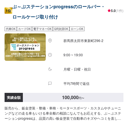
ぶ～ぶステーションprogressのロールバー・
1位
5.0
(1件)
ロールケージ取り付け
代車OK
カードOK
電子マネーOK
QR決済OK
ローンOK
群馬県太田市東新町296-2
9:00 ~ 19:00
月曜・日曜・祝日
平均7時間で返信
100,000
実績金額
円
〜
販売から、鈑金塗装・整備・車検・モータースポーツ・カスタムやチューニ
ングなどの走る車もいける車全般の相談になんでもお応えする、ぶ～ぶステ
ーションprogressは、品質の高い板金塗装で自動車のキズやヘコミを直しま
す。プロフェッショナルな技術と知識を持ったスタッフが、お客様の安全を