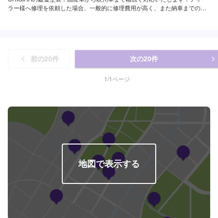
ラー様へ修理を依頼した場合、一般的に修理費用が高く、また納車までの時
間がかかるといった声がよく聞かれます。それはディーラー様が直接直すわ
けではなく、外部の下請け工場へ修理を委託し、基本的には不具合箇所の修
理を部品交換で対応してしまうから。私たちなら自社工場で即施工し、でき
るだけ部品交換をせず、修理対応いたします。私達は鈑金塗装のプロフェッ
ショナルです。大切なお車はぜひ、カーリペアCHIGIRAにおまかせくださ
前の
20
件
次の
20
件
い！--------------------------------------------------【1】オファーにてお問い合わせ
【2】お見積り【3】お見積りにご納得いただければ作業開始【4】仕上がり
次第納車□納期について□通常1週間程度で納車いたします。車種や状態によ
1
/
1
ページ
り納期が前後する場合がございます。予め、ご了承ください。□代車について
□作業中は無料の代車をご利用ください。※燃料代は、お客様負担となってお
ります。予め、ご了承ください。□パーツ持ち込みについて□パーツの持ち込
み可能です。オファーの際に持ち込みパーツの詳細をご入力ください。【定
休日・営業時間】定休日：祝日営業時間：9:00~19:00
地図で表示する