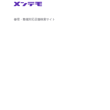
修理・整備対応店舗検索サイト
鈑金(板金)修理から車検・オイル交換・タイヤ交換などの整備もネットで簡単
に予約ができます。ドラレコやETCのパーツ持ち込み対応店舗も掲載中。
日々の洗車から、アライメント調整といったマニアックな作業まで対応可能
な店舗探しができ、来店予約まで対応しております。
ホーム
店舗を探す
会社概要
店舗様向け管理画面
SV様向け管理画面
お問い合わせ