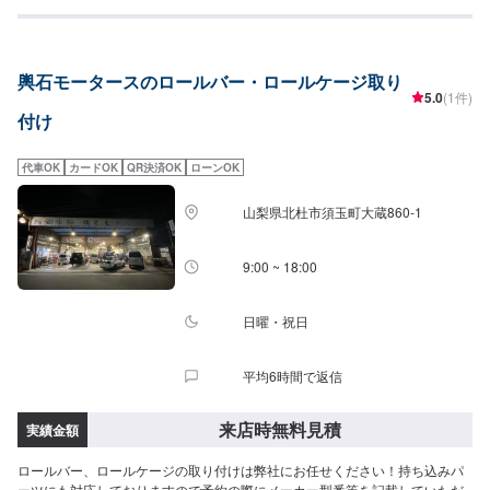
のお客さまも多く対応しております！当店では分かりづらい修理費用をわか
りやすくご説明し、納得の行く修理を行っていけるよう心がけております。
また、スタッフの知識・技術の教育にも力を入れておりますので、お客様の
疑問や不安にご納得いただくまでご説明いたします。ぜひお客様の大切なお
輿石モータースのロールバー・ロールケージ取り
車を私たちにお任せください。【1】オファーにてお問い合わせ【2】お見積
5.0
(1件)
り【3】お見積りにご納得いただければ作業開始【4】仕上がり次第納車《代
付け
車について》修理・メンテナンス期間中は代車を無料で手配しております。※
ガソリン代はお客様にご負担いただきます。※写真は見本です。状態や車種な
どにより金額が変わりますので、予めご了承ください。【定休日・営業時
代車OK
カードOK
QR決済OK
ローンOK
間】定休日：日曜日、祝日営業時間：9:00~18:00
山梨県北杜市須玉町大蔵860-1
9:00 ~ 18:00
日曜・祝日
平均6時間で返信
来店時無料見積
実績金額
ロールバー、ロールケージの取り付けは弊社にお任せください！持ち込みパ
ーツにも対応しておりますので予約の際にメーカー型番等を記載していただ