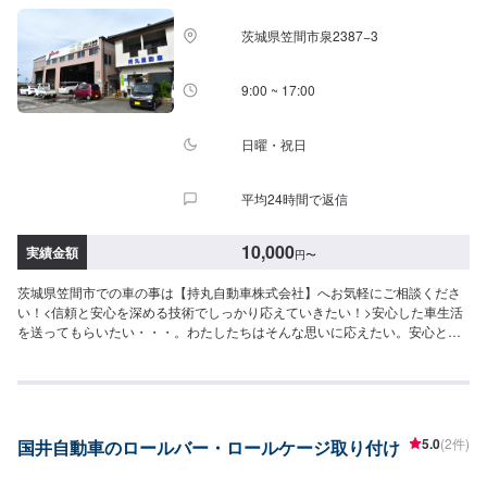
茨城県笠間市泉2387−3
9:00 ~ 17:00
日曜・祝日
平均24時間で返信
10,000
実績金額
円
〜
茨城県笠間市での車の事は【持丸自動車株式会社】へお気軽にご相談くださ
い！<信頼と安心を深める技術でしっかり応えていきたい！>安心した車生活
を送ってもらいたい・・・。わたしたちはそんな思いに応えたい。安心と
「快適な空間」を願うあなたのために、整備・修理をご提案していきます。
私たちの仕事は、お客様からいただいた「信頼」という目に見えない絆で繋
がっています。なぜならお客様には、仕事の内容のほとんどは見えないもの
だからです。だからこそひとつひとつ大切に愛情をかけていきたい！信頼を
深める技術でしっかり応えていきたい！そんな気持ちで仕事をしています。
5.0
(2件)
国井自動車のロールバー・ロールケージ取り付け
ご相談もお気軽にどうぞ！【1】オファーにてお問い合わせ【2】お見積り
【3】お見積りにご納得いただければ作業開始【4】仕上がり次第納車-----納