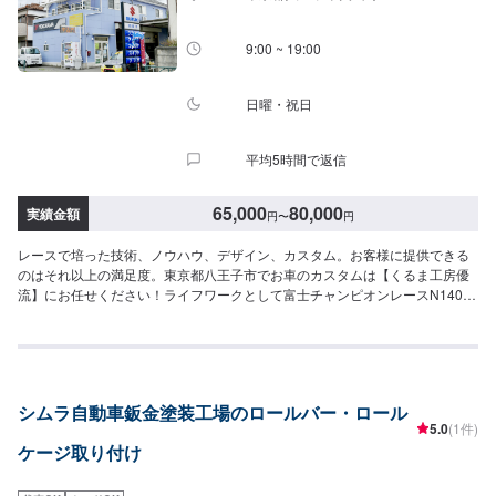
9:00 ~ 19:00
日曜・祝日
平均5時間で返信
65,000
80,000
実績金額
円
〜
円
レースで培った技術、ノウハウ、デザイン、カスタム。お客様に提供できる
のはそれ以上の満足度。東京都八王子市でお車のカスタムは【くるま工房優
流】にお任せください！ライフワークとして富士チャンピオンレースN1400
クラスに参戦しながら車両のカスタム、チューンアップを研究して自社の技
術へ取り込んできました。アマチュアレースからプロレースまで、参戦をし
てみたい方はご相談ください。パーツ持ち込みも対応しております。持ち込
みの際には、車種情報とパーツの詳細（型番やメーカーなど）をお送りいた
だきますと、スムーズにお見積をお出しできます。【くるま工房優流のモッ
シムラ自動車鈑金塗装工場のロールバー・ロール
トー】・お客さんのわがままにできる限り答える。・面倒くさいを仕事にす
5.0
(1件)
る。・おもてなしをすると言う謙虚な姿勢で応対する。私たちの企業理念は
ケージ取り付け
基本中の基本かもしれません。それでも実直に着実に真っすぐに基本へこだ
わりたいと思っています。【1】オファーにてお問い合わせ【2】ご入庫・ご
来店【3】ご要望を確認・お見積もりや相談【4】作業内容や見積にご納得い