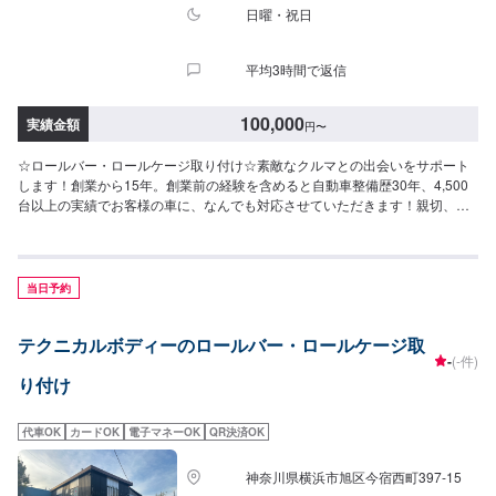
日曜・祝日
平均3時間で返信
100,000
実績金額
円
〜
☆ロールバー・ロールケージ取り付け☆素敵なクルマとの出会いをサポート
します！創業から15年。創業前の経験を含めると自動車整備歴30年、4,500
台以上の実績でお客様の車に、なんでも対応させていただきます！親切、丁
寧、安心安全のTOTALAUTORYUにぜひお越しください！--------------------------
------------------------【1】オファーにてお問い合わせ【2】お見積り【3】お見
積りにご納得いただければ作業開始【4】仕上がり次第納車☆持ち込みパーツ
への交換も可能です☆新品・中古パーツなどの持ち込みも可能です。オファ
当日予約
ーにて写真や詳細をご入力いただきますとスムーズです。☆代車について☆
修理時の代車は無料です。修理時は代車をご利用ください。燃料代はお客様
テクニカルボディーのロールバー・ロールケージ取
のご負担となります。予め、ご了承ください。【定休日・営業時間】定休
-
(-件)
日：日曜日、祝日営業時間：9:00~19:00
り付け
代車OK
カードOK
電子マネーOK
QR決済OK
神奈川県横浜市旭区今宿西町397-15