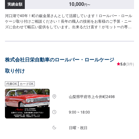
10,000
実績金額
円
〜
河口湖で40年！町の鈑金屋さんとして活躍しています！ロールバー・ロール
ケージ取り付けご相談ください！長年の職人の技術をお客様のご予算・ニー
ズに合わせて幅広い提供をしています。出来るだけ直す！がモットーの専務
をはじめ、鈑金・修理・交換車の事なら何でも承ります！県外のお客様も大
歓迎ですので、ご来店お待ちしております！--------------------------------------------
------【1】オファーにてお問い合わせ【2】お見積り【3】お見積りにご納得
いただければ作業開始【4】仕上がり次第納車-----納期について-----納期は通
常1日程度で納車となります。納期は前後する場合がございます。予め、ご了
株式会社日栄自動車のロールバー・ロールケージ
承ください。-----パーツ持ち込みについて-----パーツの持ち込み可能です。オ
5.0
(3件)
ファーにて詳細をお願い致します。-----代車について-----無料の代車をご用意
取り付け
しています。お車の作業中は代車をご利用ください。※代車の燃料代はお客様
にご負担いただいております。-----ご来店時の注意、受付方法-----当工場は河
口湖方面から１３７号線御坂みち沿いになります。入庫の際はお気をつけて
代車OK
カードOK
お越しください。駐車スペースは事務所前の空いているスペースに駐車して
ください。受付はスタッフへ「メンテモで予約しました」とお伝えくださ
山梨県甲府市上今井町2498
い。ご案内いたします。【定休日・営業時間】定休日：日曜日、祝日営業時
間：8:30~17:30
9:00 ~ 18:00
日曜・祝日