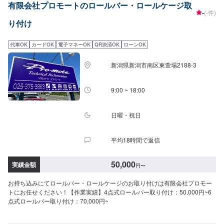
有限会社プロモートのロールバー・ロールケージ取
-
(-件)
り付け
代車OK
カードOK
電子マネーOK
QR決済OK
ローンOK
新潟県新潟市南区東萱場2188-3
9:00 ~ 18:00
日曜・祝日
平均18時間で返信
50,000
実績金額
円
〜
お持ち込みにてロールバー・ロールケージのお取り付けは有限会社プロモー
トにお任せください！【作業実績】4点式ロールバー取り付け：50,000円~6
点式ロールバー取り付け：70,000円~