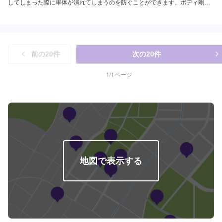
してしまった際に車体が潰れてしまうのを防ぐことができます。ボディ剛性
を高めることもできるのでサスペンション本来の性能を出し切ることもでき
ます。パーツの持ち込みも可能となっています。国産車でも外車でも対応可
能となっています。詳しいお見積りは実車を確認させていただいた後にご提
示させていただきます。--------------------------------------------------【1】オファー
を送信【2】承諾されたら予約日に入庫【3】入庫した後にお見積り【4】お
前の
20
件
次の
20
件
見積りにご納得いただければ作業開始【5】仕上がり次第納車
1
/
1
ページ
地図で表示する