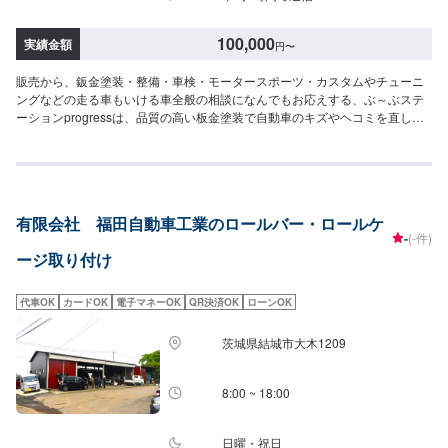
100,000
実績金額
円
〜
販売から、鈑金塗装・整備・車検・モータースポーツ・カスタムやチューニ
ングなどの走る車もいける車全般の相談になんでもお応えする、ぶ～ぶステ
ーションprogressは、品質の高い板金塗装で自動車のキズやヘコミを直しま
す。プロフェッショナルな技術と知識を持ったスタッフが、お客様の安全を
守るため、定期点検を実施しております。車検のお見積りは無料で行います
ので、お気軽にお問い合わせください。ブレーキパッドの交換や車内のクリ
ーニングまで、幅広いサービスを手掛けております。太田の地域密着で、ア
フターフォローにも素早く対応します。お客様に喜んでいただける的確なア
有限会社 福田自動車工業のロールバー・ロールケ
ドバイスを心掛けております。--------------------------------------------------【1】オ
-
(-件)
ファーにてお問い合わせ【2】お見積り【3】お見積りにご納得いただければ
ージ取り付け
作業開始【4】仕上がり次第納車-----納期について-----納期は通常3日～5日程
度で納車となります。納期は前後する場合がございます。予め、ご了承くだ
さい。-----代車について-----無料の代車をご用意しています。お車の作業中は
代車OK
カードOK
電子マネーOK
QR決済OK
ローンOK
代車をご利用ください。※代車の燃料代はお客様にご負担いただいておりま
す。-----ご来店時の注意、受付方法-----当工場は太田桐生インターチェンジか
茨城県結城市大木1209
ら５分入庫の際はお気をつけてお越しください。駐車スペースは工場前の空
いているスペースに駐車してください。受付はスタッフへ「メンテモで予約
しました」とお伝えください。ご案内いたします。【定休日・営業時間】定
8:00 ~ 18:00
休日：日曜日営業時間：9:00~19:00
日曜・祝日