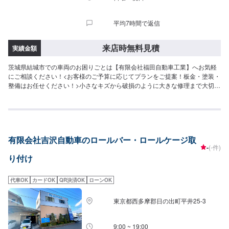
平均7時間で返信
来店時無料見積
実績金額
茨城県結城市での車両のお困りごとは【有限会社福田自動車工業】へお気軽
にご相談ください！<お客様のご予算に応じてプランをご提案！板金・塗装・
整備はお任せください！>小さなキズから破損のように大きな修理まで大切な
お車の鈑金は福田自動車にお任せ下さい。福田自動車では、キズや破損状況
に合わせて最適な修理方法をご提案します。お客様のご要望・ご予算をお聞
きし、最適な施工方法をご提案しますので、お気軽にお問い合わせ下さい。
【1】オファーにてお問い合わせ【2】お見積り【3】お見積りにご納得いた
だければ作業開始【4】仕上がり次第納車-----納期について-----納期は通常2日
有限会社吉沢自動車のロールバー・ロールケージ取
～3日程度で納車となります。(要相談)納期は前後する場合がございます。予
-
(-件)
めご了承ください。-----代車について-----代車をご用意しています。お車の作
り付け
業中は代車をご利用ください。※代車の燃料代はお客様にご負担いただいてお
ります。-----ご来店時の注意、受付方法-----入庫の際はお気をつけてお越しく
ださい。駐車スペースは事務所前の空いているスペースに駐車してくださ
代車OK
カードOK
QR決済OK
ローンOK
い。受付はスタッフへ「メンテモで予約しました」とお伝えください。ご案
内いたします。【定休日・営業時間】定休日：日曜、祝日営業時間：
東京都西多摩郡日の出町平井25-3
8:00~18:00
9:00 ~ 19:00