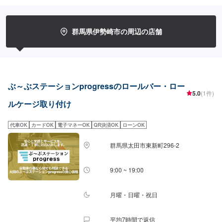
けではなく、外部の下請け工場へ修理を委託し、基本的には不具合箇所の修
理を部品交換で対応してしまうから。私たちなら自社工場で即施工し、でき
るだけ部品交換をせず、修理対応いたします。私達は鈑金塗装のプロフェッ
ショナルです。大切なお車はぜひ、カーリペアCHIGIRAにおまかせくださ
群馬県伊勢崎市の周辺の店舗
い！--------------------------------------------------【1】オファーにてお問い合わせ
【2】お見積り【3】お見積りにご納得いただければ作業開始【4】仕上がり
次第納車□納期について□通常1週間程度で納車いたします。車種や状態によ
り納期が前後する場合がございます。予め、ご了承ください。□代車について
□作業中は無料の代車をご利用ください。※燃料代は、お客様負担となってお
ります。予め、ご了承ください。□パーツ持ち込みについて□パーツの持ち込
ぶ～ぶステーションprogressのロールバー・ロー
み可能です。オファーの際に持ち込みパーツの詳細をご入力ください。【定
5.0
(1件)
休日・営業時間】定休日：祝日営業時間：9:00~19:00
ルケージ取り付け
代車OK
カードOK
電子マネーOK
QR決済OK
ローンOK
群馬県太田市東新町296-2
9:00 ~ 19:00
月曜・日曜・祝日
平均7時間で返信