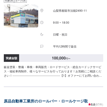
代車OK
カードOK
ただけた場合作業開始【5】納車・お支払い【定休日・営業時間】定休日：日
曜・祝日営業時間：9:00~19:00
山梨県都留市法能2490-11
9:00 ~ 18:00
日曜・祝日
平均12時間で返信
100,000
実績金額
円
〜
鈑金塗装・整備・車検・車両販売・ロードサービス・総合カードックサービ
ス・福祉車両制作、様々なサービスを行っております！お気軽にご相談くだ
さい！--------------------------------------------------【1】オファーにてお問い合わせ
【2】お見積り【3】お見積りにご納得いただければ作業開始【4】仕上がり
次第納車〇納期について〇通常1~2日程度で納車いたします。車種や状態に
より納期が前後する場合がございます。予め、ご了承ください。【定休日・
営業時間】定休日：日曜日、祝日営業時間：平日9:00~19:00、土曜日
9:00~18:00
原品自動車工業所のロールバー・ロールケージ取
5.0
(97件)