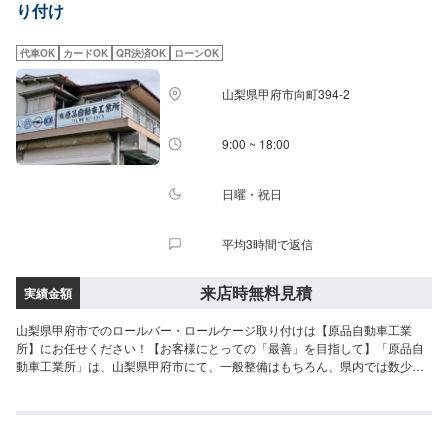
り付け
代車OK
カードOK
QR決済OK
ローンOK
山梨県甲府市向町394-2
9:00 ~ 18:00
日曜・祝日
平均3時間で返信
来店時無料見積
実績金額
山梨県甲府市でのロールバー・ロールケージ取り付けは【原品自動車工業
所】にお任せください！【お客様にとっての「最善」を目指して】「原品自
動車工業所」は、山梨県甲府市にて、一般整備はもちろん、県内では数少な
い一般車両を後付けにて福祉車両に改造する事業を行っております。車内パ
ネルやドアミラーカバーなどにリアルなプリントを施す【水圧転写】のサー
ビスなども扱っています。自分らしい車との付き合い方を全力でサポートい
たしますので、どうぞお気軽にお問い合わせください。《お気軽にご相談く