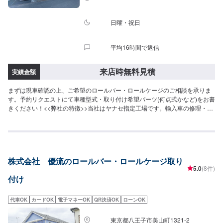
日曜・祝日
平均16時間で返信
来店時無料見積
実績金額
まずは現車確認の上、ご希望のロールバー・ロールケージのご相談を承りま
す。予約リクエストにて車種型式・取り付け希望パーツ(何点式かなど)をお書
きください！<<弊社の特徴>>当社はヤナセ指定工場です。輸入車の修理・整
備を強みとしております。日本車・ドイツ車・イタリア車・アメリカ車・電
気自動車のことならお任せください！<<代車について>>工場の代車を26台ご
用意しております。万が一の際にも安心です。<<国家資格を持った整備士が
多数在籍>>二級整備士・三級整備士が多数在籍しております。愛車の不具
合・気になるところはなんでもご相談ください！
株式会社 優流のロールバー・ロールケージ取り
5.0
(8件)
付け
代車OK
カードOK
電子マネーOK
QR決済OK
ローンOK
東京都八王子市美山町1321-2