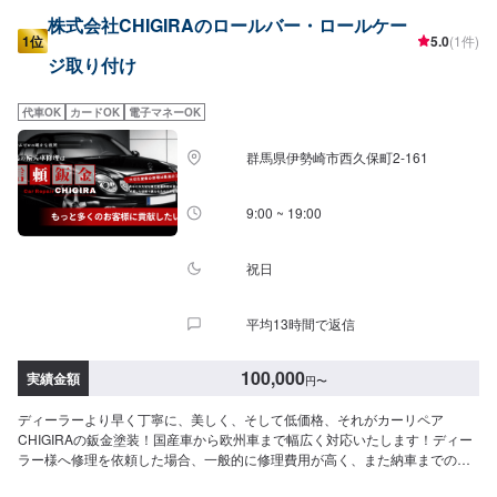
株式会社CHIGIRAのロールバー・ロールケー
1位
5.0
(1件)
ジ取り付け
代車OK
カードOK
電子マネーOK
群馬県伊勢崎市西久保町2-161
9:00 ~ 19:00
祝日
平均13時間で返信
100,000
実績金額
円
〜
ディーラーより早く丁寧に、美しく、そして低価格、それがカーリペア
CHIGIRAの鈑金塗装！国産車から欧州車まで幅広く対応いたします！ディー
ラー様へ修理を依頼した場合、一般的に修理費用が高く、また納車までの時
間がかかるといった声がよく聞かれます。それはディーラー様が直接直すわ