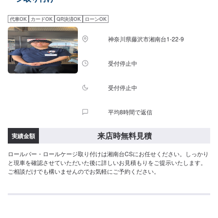
付はスタッフへ「メンテモで予約しました」とお伝えください。ご案内いた
します。【定休日・営業時間】定休日：第２、４土曜日、日曜日、祝日営業
代車OK
カードOK
QR決済OK
ローンOK
時間：8:00~17:00
神奈川県藤沢市湘南台1-22-9
受付停止中
受付停止中
平均8時間で返信
来店時無料見積
実績金額
ロールバー・ロールケージ取り付けは湘南台CSにお任せください。しっかり
と現車を確認させていただいた後に詳しいお見積もりをご提示いたします。
ご相談だけでも構いませんのでお気軽にご予約ください。