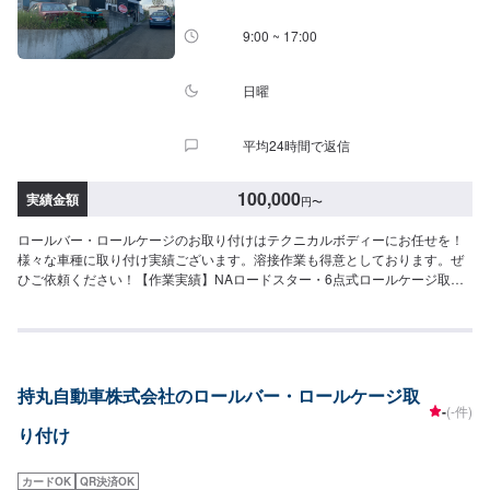
9:00 ~ 17:00
日曜
平均24時間で返信
100,000
実績金額
円
〜
ロールバー・ロールケージのお取り付けはテクニカルボディーにお任せを！
様々な車種に取り付け実績ございます。溶接作業も得意としております。ぜ
ひご依頼ください！【作業実績】NAロードスター・6点式ロールケージ取り
付け：200,000円
持丸自動車株式会社のロールバー・ロールケージ取
-
(-件)
り付け
カードOK
QR決済OK