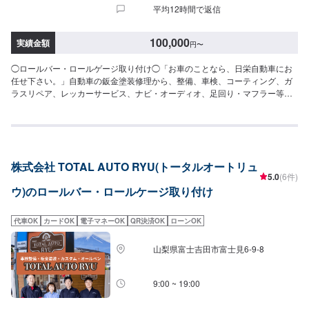
平均12時間で返信
100,000
実績金額
円
〜
◯ロールバー・ロールゲージ取り付け◯「お車のことなら、日栄自動車にお
任せ下さい。」自動車の鈑金塗装修理から、整備、車検、コーティング、ガ
ラスリペア、レッカーサービス、ナビ・オーディオ、足回り・マフラー等の
社外パーツ取り付けまで、自動車の事は何でもお任せ下さい！自動車鈑金塗
装・修理、国産車、外車の傷、へこみ、保険事故（車両保険、対物保険な
ど）も承ります。こすり傷、へこみ、クリア剥げを鈑金で修理いたします。--
------------------------------------------------【1】オファーにてお問い合わせ【2】お
見積り【3】お見積りにご納得いただければ作業開始【4】仕上がり次第納車
株式会社 TOTAL AUTO RYU(トータルオートリュ
◯パーツのお持ち込みについて◯新品・中古パーツのお持ち込み可能ですオ
5.0
(6件)
ファーにて詳細をお送り頂きますようお願い致します。◯代車について◯代
ウ)のロールバー・ロールケージ取り付け
車無料貸出しております。作業中は代車をご利用ください。燃料代はお客様
にご負担頂いております。【定休日・営業時間】定休日：日曜日、祝日営業
時間：9:00~18:00
代車OK
カードOK
電子マネーOK
QR決済OK
ローンOK
山梨県富士吉田市富士見6-9-8
9:00 ~ 19:00