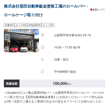
ださい》◆様々な整備に柔軟に対応いたします！◆細かいメニューやコース
株式会社窪田自動車鈑金塗装工場のロールバー・
が充実◆【水圧転写】で自分らしい車へ◆福祉住環境コーディネーターの資
4.9
(61件)
格も持ち合わせたエンジニア--------------------【1】オファーにてお問い合わせ
ロールケージ取り付け
【2】お見積り【3】お見積りにご納得いただければ作業開始【4】仕上がり
次第納車《パーツの持ち込み》●新品パーツ可●中古パーツ可パーツの詳細・
お写真など、オファーにて詳細をご入力ください。型番・取り扱い説明書の
代車OK
カードOK
QR決済OK
ローンOK
お写真をお送りいただきますと、スムーズにご案内可能です。《代車につい
て》●代車の無料貸し出し有り福祉車両の代車もございますので、福祉車両を
山梨県甲府市東光寺2-23-19
ご希望の場合はお申し付けください。《注意》※写真は見本です。※車種やグ
レードなどにより、金額・納車時期が変わります。予めご了承ください。
【定休日・営業時間】定休日：日曜日、祝日、第三土曜日営業時間：
10:00 ~ 17:30 他1件
9:00~18:00
日曜・祝日
平均6時間で返信
100,000
実績金額
円
〜
＼Googleの口コミ数山梨県内No.1！／山梨県甲府市のロールバー・ロールケ
ージ取り付けは【窪田自動車鈑金塗装】にお任せください！パーツ持ち込み
もOK！店頭でご購入をご希望の方はその旨をオファーにてお知らせくださ
い〜・ポルシェやベンツ、フォルクスワーゲンなど外車対応豊富・県外から