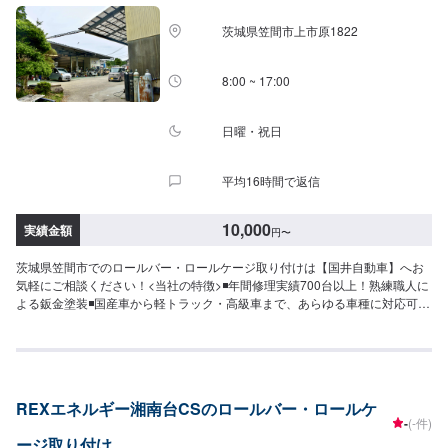
期について-----納期は通常1日～2日程度で納車となります。(要相談)納期は前
後する場合がございます。予めご了承ください。-----ご来店時の注意、受付方
茨城県笠間市上市原1822
法-----入庫の際はお気をつけてお越しください。駐車スペースは事務所前の空
いているスペースに駐車してください。受付はスタッフへ「メンテモで予約
しました」とお伝えください。ご案内いたします。【定休日・営業時間】定
8:00 ~ 17:00
休日：日曜日、祝日営業時間：9:00～17:00
日曜・祝日
平均16時間で返信
10,000
実績金額
円
〜
茨城県笠間市でのロールバー・ロールケージ取り付けは【国井自動車】へお
気軽にご相談ください！<当社の特徴>◾年間修理実績700台以上！熟練職人に
よる鈑金塗装◾国産車から軽トラック・高級車まで、あらゆる車種に対応可
能！◾YouTubeでも紹介されたホイールアライメントの設備も完備！<お客様
のご予算やご希望の時間に応じてプランをご提案！>★お安く済ませたい…★
お時間があまり取れない…などのご相談もお気軽にどうぞ！【1】オファーに
てお問い合わせ【2】お見積り【3】お見積りにご納得いただければ作業開始
【4】仕上がり次第納車-----納期について-----納期は通常1日～2日程度で納車
REXエネルギー湘南台CSのロールバー・ロールケ
となります。(要相談)納期は前後する場合がございます。予めご了承くださ
-
(-件)
い。-----ご来店時の注意、受付方法-----入庫の際はお気をつけてお越しくださ
ージ取り付け
い。駐車スペースは事務所前の空いているスペースに駐車してください。受