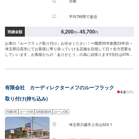
月曜
平均7時間で返信
6,200
45,700
実績金額
円
〜
円
お車の『ルーフラック取り付け』お任せください！〜職歴35年創業23年目～
埼玉県日高市にてお客様に寄り添っていける店舗を目指して日々全力営業を
していいます。お客様からの「ありがとう」の為に頑張ります‼当社はSTAFF
一同、お客様の大切なお車のカーコンサルタントとしてお客様にとって一番
良い方法をご提案・ご説明させて頂きます。部品の持ち込みも可能です。ご
希望のお客様は車種情報・車検証・パーツの詳細をオファー送信時にお送り
ください。【1】オファーにてお問い合わせ【2】ご入庫・お見積り【3】お
見積りにご納得いただければ作業開始【4】仕上がり次第納車<代車について
有限会社 カーディレクターメフのルーフラック
>自費修理、整備に限り代車の貸し出しを無料で行っております。有償でのレ
4.8
(5件)
ンタル貸出も行っております。お気軽にご相談下さい。※代車の燃料代はお客
取り付け(持ち込み)
様にご負担いただいております。<定休日・営業時間>定休日：月曜日営業時
間：9:00~18:00
代車OK
カードOK
QR決済OK
ローンOK
埼玉県川越市上寺山524-1