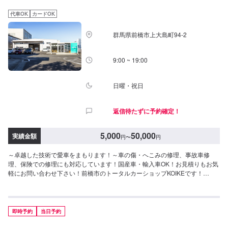
代車OK
カードOK
群馬県前橋市上大島町94-2
9:00 ~ 19:00
日曜・祝日
返信待たずに予約確定！
5,000
50,000
実績金額
円
〜
円
～卓越した技術で愛車をまもります！～車の傷・へこみの修理、事故車修
理、保険での修理にも対応しています！国産車・輸入車OK！お見積りもお気
軽にお問い合わせ下さい！前橋市のトータルカーショップKOIKEです！
KOIKEでは高い技術力を持っている職人のみならず自動車の歪みを3次元計測
できる世界初のコンピューター計測診断システムTOUCHや国内外を問わず多
種多様な自動車を骨格(フレーム)修正作業することができる3Dジグ修正機
SERIE100の両方を所有しており、全ての復元作業に妥協しない高い技術力
即時予約
当日予約
と最新設備を揃え完成度の高い修理をご提供します。国産車はもちろん、輸
入車修理もお任せください。他店に修理を断られてしまったお車でも、まず