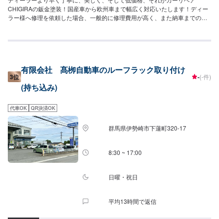
CHIGIRAの鈑金塗装！国産車から欧州車まで幅広く対応いたします！ディー
ラー様へ修理を依頼した場合、一般的に修理費用が高く、また納車までの時
間がかかるといった声がよく聞かれます。それはディーラー様が直接直すわ
けではなく、外部の下請け工場へ修理を委託し、基本的には不具合箇所の修
理を部品交換で対応してしまうから。私たちなら自社工場で即施工し、でき
るだけ部品交換をせず、修理対応いたします。私達は鈑金塗装のプロフェッ
ショナルです。大切なお車はぜひ、カーリペアCHIGIRAにおまかせくださ
有限会社 髙栁自動車のルーフラック取り付け
い！--------------------------------------------------【1】オファーにてお問い合わせ
3位
-
(-件)
【2】お見積り【3】お見積りにご納得いただければ作業開始【4】仕上がり
(持ち込み)
次第納車□納期について□通常1〜2日程度で納車いたします。車種や状態によ
り納期が前後する場合がございます。予め、ご了承ください。□代車について
□作業中は無料の代車をご利用ください。※燃料代は、お客様負担となってお
代車OK
QR決済OK
ります。予め、ご了承ください。□パーツ持ち込みについて□パーツの持ち込
み可能です。オファーの際に持ち込みパーツの詳細をご入力ください。【定
群馬県伊勢崎市下蓮町320-17
休日・営業時間】定休日：祝日営業時間：9:00~19:00
8:30 ~ 17:00
日曜・祝日
平均13時間で返信