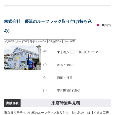
ださい！✔️部品の持ち込みも可能！オファーにて詳細情報と車種や型番など
をお送りください<作業の流れ>【1】オファーにてお問い合わせ【2】入庫・
ご相談【3】現社確認・入庫検査・お見積【4】お車の整備【5】整備代金の
お支払い【6】出庫（ご納車、またはご来店）<代車について>代車をご用意
株式会社 優流のルーフラック取り付け(持ち込
しています。お車の作業中は代車をご利用ください。※代車の燃料代はお客様
5.0
(8件)
にご負担いただいております。※状況により貸し出しできかねる場合もござい
み)
ます。<定休日・営業時間>【平日】8:30～19:00【土曜】8:30～18:00【日曜
（受付のみ可）】9:00～18:00祝日定休
代車OK
カードOK
電子マネーOK
QR決済OK
ローンOK
東京都八王子市美山町1321-2
9:00 ~ 19:00
日曜・祝日
平均5時間で返信
来店時無料見積
実績金額
東京都八王子市でお車のルーフラック取り付け（持ち込み）は【くるま工房