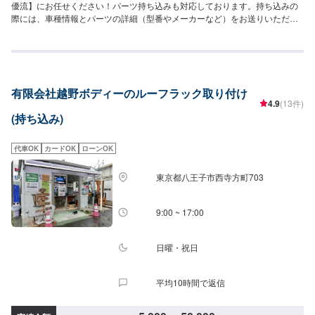
優流】にお任せください！パーツ持ち込みも対応しております。持ち込みの
際には、車種情報とパーツの詳細（型番やメーカーなど）をお送りいただき
ますと、スムーズにお見積をお出しできます。ライフワークとして富士チャ
ンピオンレースN1400クラスに参戦しながら車両のカスタム、チューンアッ
プを研究して自社の技術へ取り込んできました。アマチュアレースからプロ
レースまで、参戦をしてみたい方はご相談ください。【くるま工房優流のモ
ットー】・お客さんのわがままにできる限り答える。・面倒くさいを仕事に
有限会社越野ボディーのルーフラック取り付け
する。・おもてなしをすると言う謙虚な姿勢で応対する。私たちの企業理念
4.9
(13件)
は基本中の基本かもしれません。それでも実直に着実に真っすぐに基本へこ
(持ち込み)
だわりたいと思っています。【お客様のニーズをお聞きしながら、お客様の
夢を共に考えます。】お任せいただいた大切な車は、教育体制の行き届いた
スタッフと最新の環境で、ご相談窓口から実際の鈑金塗装施工、納車に至る
代車OK
カードOK
ローンOK
までを一人の職人が担当しています。それはお客様との信頼を築くためでも
あり、納車までの期間を短縮するためでもあります。専門性の高さやスキル
東京都八王子市西寺方町703
の高いサービスをお客様に提供し「また来るよ！」と言っていただくプロセ
スが優流のトータルサービスです。【1】オファーにてお問い合わせ【2】お
見積り【3】お見積りにご納得いただければ作業開始【4】仕上がり次第納車
9:00 ~ 17:00
【代車について】代車をご用意しています。お車の作業中は代車をご利用く
ださい。※代車の燃料代はお客様にご負担いただいております。【定休日・営
業時間】定休日：日曜・祝日営業時間：9:00~19:00
日曜・祝日
平均10時間で返信