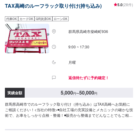
5.0
(28件)
TAX高崎のルーフラック取り付け(持ち込み)
はお気軽にご相談ください！--------------------------------------------------【1】オフ
ァーにてお問い合わせ【2】お見積り【3】お見積りにご納得いただければ作
業開始【4】仕上がり次第納車-----納期について-----納期は通常1日～2日程度
代車OK
カードOK
QR決済OK
ローンOK
で納車となります。(要相談)納期は前後する場合がございます。予めご了承く
ださい。-----パーツ持ち込みについて-----パーツの持ち込み可能です。オファ
群馬県高崎市柴崎町936
ーにて詳細をお願い致します。-----代車について-----無料の代車をご用意して
います。お車の作業中は代車をご利用ください。※代車の燃料代はお客様にご
負担いただいております。-----ご来店時の注意、受付方法-----JR前橋大島駅北
9:00 ~ 17:30
口から北西方向へ進み1つ目の交差点を右に次の交差点を左に進むと右側に工
場があります。駐車スペースは事務所がございますので事務所裏の空いてい
るスペースに駐車してください。事務所内に受付がいますのでメンテモで予
月曜
約しましたとお伝えください。【定休日・営業時間】定休日：日曜日、祝日
営業時間：9:00~19:00
返信待たずに予約確定！
5,000
50,000
実績金額
円
〜
円
群馬県高崎市でのルーフラック取り付け（持ち込み）はTAX高崎へお気軽に
ご相談ください！<当社の特徴>◾自社工場の充実設備とメカニックの確かな技
術で、お車をしっかり点検・整備！◾販売から整備までどんなことでもご相談
下さい！◾24時間対応の無料コールセンターを完備。おクルマのトラブルにい
つでも対応いたします！<お客様のご予算やご希望の時間に応じてプランをご
提案！>★安く済ませたい…★時間があまり取れない…★車が動かなくなって
しまった…などのご相談もお気軽にどうぞ！【1】オファーにてお問い合わせ