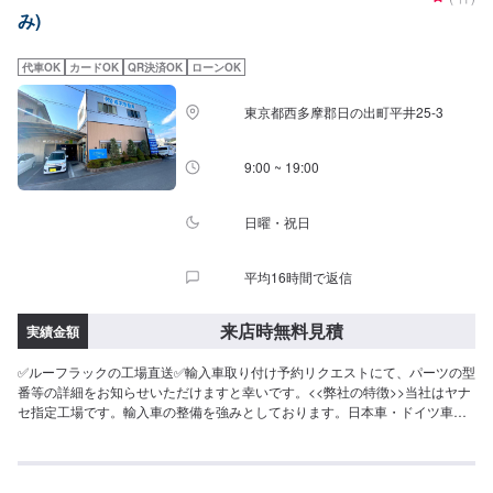
【2】車の確認・お見積もりの作成【3】車のお預かり【4】修理開始【5】修
み)
理終了・お支払い【6】アフターサポート【代車について】作業中にお車が必
要なお客様には、代車をお出しすることもできますので事前にご相談くださ
い。代車は、ご希望の車種がお選びいただけ、ほぼすべてにETC、ナビが付
代車OK
カードOK
QR決済OK
ローンOK
いております。※代車の燃料代はお客様にご負担いただいております。【定休
日・営業時間】定休日：不定休日曜日はお問い合わせください。営業時間：
東京都西多摩郡日の出町平井25-3
9:00~18:00
9:00 ~ 19:00
日曜・祝日
平均16時間で返信
来店時無料見積
実績金額
✅ルーフラックの工場直送✅輸入車取り付け予約リクエストにて、パーツの型
番等の詳細をお知らせいただけますと幸いです。<<弊社の特徴>>当社はヤナ
セ指定工場です。輸入車の整備を強みとしております。日本車・ドイツ車・
イタリア車・アメリカ車・電気自動車のことならお任せください！<<代車に
ついて>>工場の代車を26台ご用意しております。万が一の際にも安心です。
<<国家資格を持った整備士が多数在籍>>二級整備士・三級整備士が多数在籍
しております。愛車の不具合・気になるところはなんでもご相談ください！