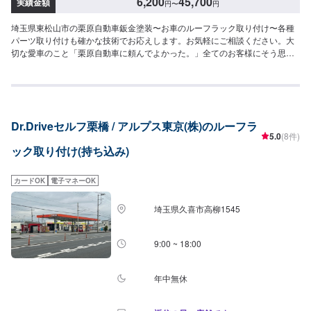
6,200
45,700
実績金額
円
〜
円
埼玉県東松山市の栗原自動車鈑金塗装〜お車のルーフラック取り付け〜各種
パーツ取り付けも確かな技術でお応えします。お気軽にご相談ください。大
切な愛車のこと「栗原自動車に頼んでよかった。」全てのお客様にそう思っ
ていただけるよう「親切・丁寧・誠意」をモットーに日々対応しておりま
す。【パーツ持ち込みについて】パーツ持ち込み可能です。ご希望の方はオ
ファー詳細にてパーツの情報やお車の情報をお送りください。【代車につい
て】作業中の代車貸し出しも可能です。入庫時やオファー時にお気軽にお声
がけください。【営業時間・休業日】営業時間：8:30~17:30休業日：第二土
Dr.Driveセルフ栗橋 / アルプス東京(株)のルーフラ
曜・日曜・祝日
5.0
(8件)
ック取り付け(持ち込み)
カードOK
電子マネーOK
埼玉県久喜市高柳1545
9:00 ~ 18:00
年中無休