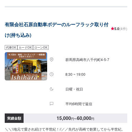
守るため、定期点検を実施しております。車検のお見積りは無料で行います
ので、お気軽にお問い合わせください。ブレーキパッドの交換や車内のクリ
ーニングまで、幅広いサービスを手掛けております。太田の地域密着で、ア
フターフォローにも素早く対応します。お客様に喜んでいただける的確なア
有限会社石原自動車ボデーのルーフラック取り付
ドバイスを心掛けております。--------------------------------------------------【1】オ
5.0
(4件)
ファーにてお問い合わせ【2】お見積り【3】お見積りにご納得いただければ
け(持ち込み)
作業開始【4】仕上がり次第納車-----納期について-----納期は通常1日～2日程
度で納車となります。納期は前後する場合がございます。予め、ご了承くだ
さい。-----代車について-----無料の代車をご用意しています。お車の作業中は
代車OK
カードOK
ローンOK
代車をご利用ください。※代車の燃料代はお客様にご負担いただいておりま
す。-----ご来店時の注意、受付方法-----当工場は太田桐生インターチェンジか
群馬県高崎市八千代町4-5-7
ら５分入庫の際はお気をつけてお越しください。駐車スペースは工場前の空
いているスペースに駐車してください。受付はスタッフへ「メンテモで予約
しました」とお伝えください。ご案内いたします。【定休日・営業時間】定
8:30 ~ 19:00
休日：日曜日営業時間：9:00~19:00
日曜・祝日
平均6時間で返信
15,000
60,000
実績金額
円
〜
円
＼＼\\地元で愛され続けて半世紀！//／／先代が高崎で創業してから半世紀。