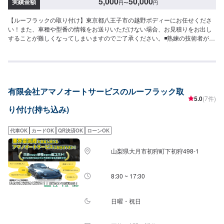
5,000
50,000
実績金額
円
〜
円
【ルーフラックの取り付け】東京都八王子市の越野ボディーにお任せくださ
い！また、車種や型番の情報をお送りいただけない場合、お見積りをお出し
することが難しくなってしまいますのでご了承ください。◾熟練の技術者がお
客様の大切なお車をお引き受けいたします。◾保険取扱店！どんなことでもご
相談ください。◾各種コーティング、特殊車両製作が得意な工場です。展示場
もございます。創業３５年、自動車に関するあらゆるトラブルや故障、車
検、鈑金塗装全ての分野で自社で対応します。自動車に関する全ての事お気
軽にご相談下さい。確かな技術を持った整備士がお客様の大切なお車のメン
有限会社アマノオートサービスのルーフラック取
テナンスを行います。【納期について】通常:3日〜5日※車種や状態などによ
5.0
(7件)
り前後することがあります。【お見積もり・代車無料】リサイクル部品を使
り付け(持ち込み)
った修理や、無料代車手配などお客様のニーズに応えるお見積もりを実現し
ます。※代車の燃料代はお客様にご負担いただいております。※内容などによ
り貸し出し出来かねる場合もございます。【定休日・営業時間】定休日：日
代車OK
カードOK
QR決済OK
ローンOK
曜日、祝日営業時間：9:00~18:00【1】オファーにてお問い合わせ【2】お見
積り【3】お見積りにご納得いただければ作業開始【4】仕上がり次第納車
山梨県大月市初狩町下初狩498-1
【ご注意】入庫の際はお気をつけてお越しください。駐車スペースは事務所
前の空いているスペースに駐車してください。受付はスタッフへ「メンテモ
で予約しました」とお伝えください。ご案内いたします。
8:30 ~ 17:30
日曜・祝日