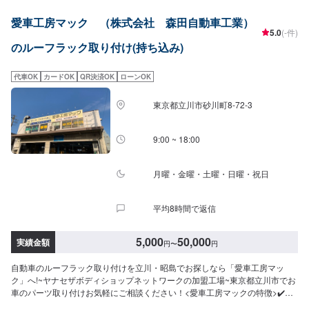
愛車工房マック （株式会社 森田自動車工業）
5.0
(-件)
のルーフラック取り付け(持ち込み)
代車OK
カードOK
QR決済OK
ローンOK
東京都立川市砂川町8-72-3
9:00 ~ 18:00
月曜・金曜・土曜・日曜・祝日
平均8時間で返信
5,000
50,000
実績金額
円
〜
円
自動車のルーフラック取り付けを立川・昭島でお探しなら「愛車工房マッ
ク」へ!~ヤナセザボディショップネットワークの加盟工場~東京都立川市でお
車のパーツ取り付けお気軽にご相談ください！<愛車工房マックの特徴>✔️見
積・代車無料！✔️保険修理OK！✔️お車のお手入れ・メンテナンスもお任せく