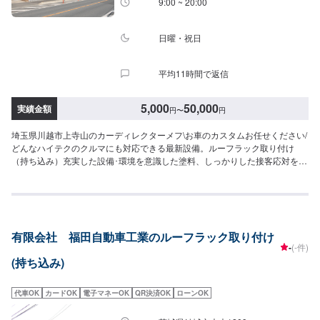
9:00 ~ 20:00
日曜・祝日
平均11時間で返信
5,000
50,000
実績金額
円
〜
円
埼玉県川越市上寺山のカーディレクターメフ\お車のカスタムお任せください/
どんなハイテクのクルマにも対応できる最新設備。ルーフラック取り付け
（持ち込み）充実した設備･環境を意識した塗料、しっかりした接客応対をい
たします！まずはお気軽にご相談ください。【パーツについて】パーツの持
ち込み・ご購入も可能です。ご希望のお客様は車種情報と、持ち込み・ご購
入希望の旨をオファー備考欄にご記載ください。【代車について】作業中は
代車の貸し出しが可能です。※燃料代はお客様負担となります【営業時間・定
休日】営業時間:9:00〜20:00定休日
有限会社 福田自動車工業のルーフラック取り付け
-
(-件)
(持ち込み)
代車OK
カードOK
電子マネーOK
QR決済OK
ローンOK