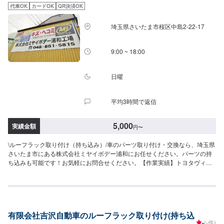
ださい。駐車スペースは事務所前の空いているスペースに駐車してくださ
代車OK
カードOK
QR決済OK
い。受付はスタッフへ「メンテモで予約しました」とお伝えください。ご案
内いたします。【定休日・営業時間】定休日：日曜、祝日営業時間：
埼玉県さいたま市桜区中島2-22-17
8:00~18:00
9:00 ~ 18:00
日曜
平均3時間で返信
5,000
実績金額
円
〜
\ルーフラック取り付け（持ち込み）/車のパーツ取り付け・交換なら、埼玉県
さいたま市にある株式会社ミヤイボデー浦和にお任せください。パーツの持
ち込みも可能です！お気軽にお問合せください。【作業実績】トヨタヴィッ
ツ22,000円<当社の特徴>◾お客様に安心・安全にお車に乗っていただけるよ
う、しっかりとお車を点検し、内容についてお客様に説明をして提案させて
いただきます。◾不安な点や、疑問に思うことなどは実務経験の長いスタッフ
が丁寧にわかりやすく説明いたしますので、その都度おっしゃっていただけ
れば幸いです。◾お客様一人一人に合わせた丁寧なご提案でお客様とお車の関
有限会社吉沢自動車のルーフラック取り付け(持ち込
係をより良好にさせていただきます。【作業の流れ】【1】お問い合わせ
-
(-件)