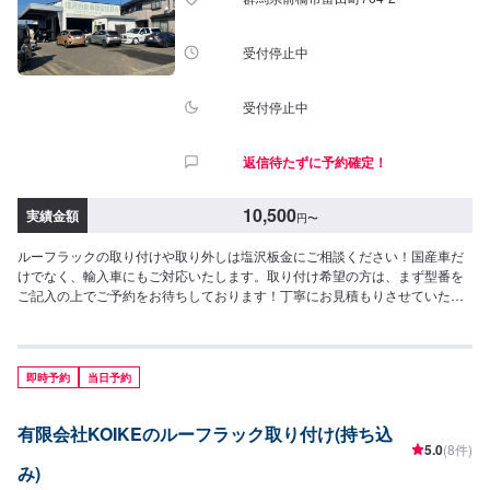
受付停止中
受付停止中
返信待たずに予約確定！
10,500
実績金額
円
〜
ルーフラックの取り付けや取り外しは塩沢板金にご相談ください！国産車だ
けでなく、輸入車にもご対応いたします。取り付け希望の方は、まず型番を
ご記入の上でご予約をお待ちしております！丁寧にお見積もりさせていただ
きます。[参考金額]（工賃）10,500円※車種・パーツによって変動いたしま
す。
即時予約
当日予約
有限会社KOIKEのルーフラック取り付け(持ち込
5.0
(8件)
み)