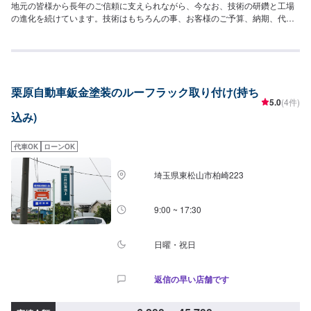
地元の皆様から長年のご信頼に支えられながら、今なお、技術の研鑽と工場
の進化を続けています。技術はもちろんの事、お客様のご予算、納期、代車
が必要、移動が難しい（レッカーしてほしい）などなど…お車のお困りごと
については何でもご相談ください。お困りごとにお応えし、解決する「対応
力」で、お客様のカーライフのお役に立てればと考えています。基本的なこ
とから、パーツの選択、仕上がりの精度までいくつかのプランをご提示の
上、お客様にご納得いただけるプランで作業を進めて参ります。常連さんか
栗原自動車鈑金塗装のルーフラック取り付け(持ち
ら初めての方まで、ご来店を心からお待ちしております。--------------------------
5.0
(4件)
------------------------【1】オファーにてお問い合わせ【2】お見積り【3】お見
込み)
積りにご納得いただければ作業開始【4】仕上がり次第納車《パーツの持ち込
み》☑新品・中古パーツの持ち込みOK！オファーの際、使用されるパーツの
お写真や詳細などをお送りください。《代車について》お車をお預かりして
代車OK
ローンOK
いる間、ご入用のお客様には代車を無料でご用意しております。詳しくはお
気軽にお問い合わせください。※ガソリン代はお客様にご負担いただきます。
埼玉県東松山市柏崎223
【定休日・営業時間】定休日：第二水曜日営業時間：8:30~19:00
9:00 ~ 17:30
日曜・祝日
返信の早い店舗です