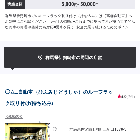
5,000
50,000
実績金額
円
〜
円
群馬県伊勢崎市でのルーフラック取り付け（持ち込み）は【髙柳自動車】へ
お気軽にご相談ください！<当社の特徴>◾これまでに培ってきた技術力でどん
なお車の修理や整備にも対応◾愛車を長く･安全に乗り続けるためのポイント
などを発信します◾地域密着のいつでも頼れる修理･整備工場として営業して
おります<お客様のご予算やご希望の時間に応じてプランをご提案！>★お安
く済ませたい…★お時間があまり取れない…などのご相談もお気軽にどう
ぞ！【1】オファーにてお問い合わせ【2】お見積り【3】お見積りにご納得
いただければ作業開始【4】仕上がり次第納車-----納期について-----納期は通
群馬県伊勢崎市の周辺の店舗
常1日～2日程度で納車となります。(要相談)納期は前後する場合がございま
す。予めご了承ください。-----代車について-----代車をご用意しています。お
車の作業中は代車をご利用ください。※代車の燃料代はお客様にご負担いただ
いております。-----ご来店時の注意、受付方法-----入庫の際はお気をつけてお
越しください。駐車スペースは事務所前の空いているスペースに駐車してく
ださい。受付はスタッフへ「メンテモで予約しました」とお伝えください。
◯△□自動車（ひふみじどうしゃ）のルーフラッ
ご案内いたします。【定休日・営業時間】定休日：日曜日、祝日営業時間：
5.0
(2件)
8:30~1７:00
ク取り付け(持ち込み)
QR決済OK
群馬県佐波郡玉村町上新田1878-3