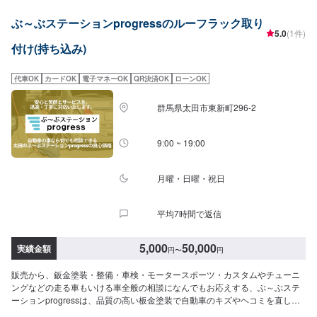
【2】お見積り【3】お見積りにご納得いただければ作業開始【4】仕上がり
ぶ～ぶステーションprogressのルーフラック取り
次第納車-----納期について-----納期は通常2時間程度で納車となります。(要相
5.0
(1件)
談)納期は前後する場合がございます。予めご了承ください。-----代車につい
付け(持ち込み)
て-----無料の代車をご用意しています。お車の作業中は代車をご利用くださ
い。※代車の燃料代はお客様にご負担いただいております。-----ご来店時の注
意、受付方法-----入庫の際はお気をつけてお越しください。駐車スペースは事
代車OK
カードOK
電子マネーOK
QR決済OK
ローンOK
務所前の空いているスペースに駐車してください。受付はスタッフへ「メン
テモで予約しました」とお伝えください。ご案内いたします。【定休日・営
群馬県太田市東新町296-2
業時間】定休日：月曜日営業時間：9:00~19:00※日曜日のみ9:00~18:00
9:00 ~ 19:00
月曜・日曜・祝日
平均7時間で返信
5,000
50,000
実績金額
円
〜
円
販売から、鈑金塗装・整備・車検・モータースポーツ・カスタムやチューニ
ングなどの走る車もいける車全般の相談になんでもお応えする、ぶ～ぶステ
ーションprogressは、品質の高い板金塗装で自動車のキズやヘコミを直しま
す。プロフェッショナルな技術と知識を持ったスタッフが、お客様の安全を