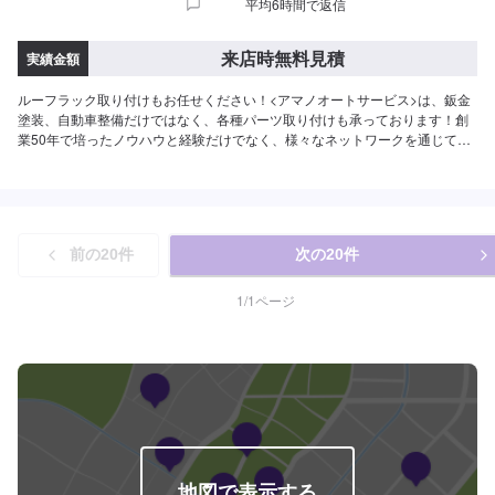
平均6時間で返信
来店時無料見積
実績金額
ルーフラック取り付けもお任せください！<アマノオートサービス>は、鈑金
塗装、自動車整備だけではなく、各種パーツ取り付けも承っております！創
業50年で培ったノウハウと経験だけでなく、様々なネットワークを通じて積
極的な技術向上に取組んでいますので、多くのお客様にご満足いただいてお
ります。ぜひお気軽にお問い合わせください。不意なトラブルが起きてもす
ぐに対応できるよう、メーカー・車種を問わず、多様な技術・知識を熟知し
ている当社にお任せ下さい！---------------------------【1】オファーにてお問い合
わせ【2】お見積り【3】お見積りにご納得いただければ作業開始【4】仕上
前の
20
件
次の
20
件
がり次第納車◆代車：有り◆ETC付車、禁煙車あり修理車両をお預かりする
際の、代車をご用意しております。ETC装置付きの車から禁煙使用の車まで
完備しております。※燃料はお客様にご負担頂いておりますので、予めご了承
1
/
1
ページ
くださいませ。◆部品について◆部品販売：可能購入をご希望の場合には、
車種・車検証などのお写真をお送りいただき、オファー備考欄にて事前にお
伝えいただきますとスムーズにご対応いたします。よろしくお願いいたしま
す。------------------------------------------------------◆注意（必ずご確認ください）
◆※写真は見本です。損傷具合等により価格、納車時期は変動します。予めご
了承ください。※輸入車の修理・メンテナンスの際に、部品の輸入が必要とな
る場合がございます。部品到着までにお時間がかかる場合には、納車までお
時間をいただいております。※内容などにより、代車の貸し出しが出来かねる
場合もございますので、予めご了承ください。【定休日・営業時間】定休
地図で表示する