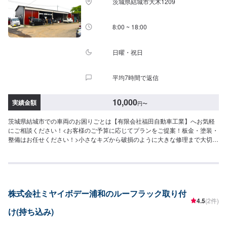
茨城県結城市大木1209
8:00 ~ 18:00
日曜・祝日
平均7時間で返信
10,000
実績金額
円
〜
茨城県結城市での車両のお困りごとは【有限会社福田自動車工業】へお気軽
にご相談ください！<お客様のご予算に応じてプランをご提案！板金・塗装・
整備はお任せください！>小さなキズから破損のように大きな修理まで大切な
お車の鈑金は福田自動車にお任せ下さい。福田自動車では、キズや破損状況
に合わせて最適な修理方法をご提案します。お客様のご要望・ご予算をお聞
きし、最適な施工方法をご提案しますので、お気軽にお問い合わせ下さい。
【1】オファーにてお問い合わせ【2】お見積り【3】お見積りにご納得いた
だければ作業開始【4】仕上がり次第納車-----納期について-----納期は通常2日
株式会社ミヤイボデー浦和のルーフラック取り付
～3日程度で納車となります。(要相談)納期は前後する場合がございます。予
4.5
(2件)
めご了承ください。-----代車について-----代車をご用意しています。お車の作
け(持ち込み)
業中は代車をご利用ください。※代車の燃料代はお客様にご負担いただいてお
ります。-----ご来店時の注意、受付方法-----入庫の際はお気をつけてお越しく