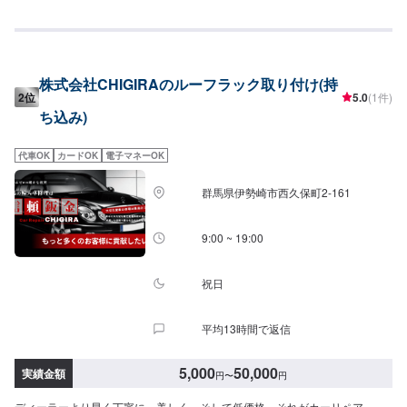
ります。最終予約受付は電話にてとなります。【参考価格】取り付け価格：
5,500円~
株式会社CHIGIRAのルーフラック取り付け(持
2位
5.0
(1件)
ち込み)
代車OK
カードOK
電子マネーOK
群馬県伊勢崎市西久保町2-161
9:00 ~ 19:00
祝日
平均13時間で返信
5,000
50,000
実績金額
円
〜
円
ディーラーより早く丁寧に、美しく、そして低価格、それがカーリペア