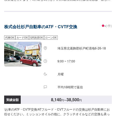
生まれ変わる車」お気軽にお問合せください！【1】オファーにてお問い合わ
せ【2】お見積り【3】お見積りにご納得いただければ作業開始【4】仕上が
り次第納車<パーツについて>パーツの持ち込み・販売も可能です！ご希望の
方はパーツ詳細やお車の情報をオファーにてお送りいただけますとスムーズ
に対応可能です。<代車について>代車をご用意しています。お車の作業中は
-
(-件)
株式会社杉戸自動車のATF・CVTF交換
代車をご利用ください。※代車の燃料代はお客様にご負担いただいておりま
す。<入庫受付可能日・営業時間>入庫受付可能日：水・木・金営業時間：
9:00~18:00
代車OK
カードOK
QR決済OK
ローンOK
埼玉県北葛飾郡杉戸町清地6-26-18
9:00 ~ 17:00
月曜
平均16時間で返信
8,140
38,500
実績金額
円
〜
円
\お車のATF・CVTF交換/ATフルード・CVTフルードの交換は杉戸自動車にお
任せください。ミッションオイルの他に、クラッチオイルなどの交換も承っ