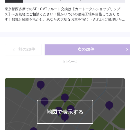
東京都西多摩でのAT・CVTフルード交換は【カートータルショップリップ
ス】へお気軽にご相談ください！掛かりつけの整備工場を目指しておりま
す！知識と経験を活かし、あなたの大切なお車を”安く・きれいに”修理いたし
ます。国産車はもちろん、輸入車も修理経験豊富です。修理内容やお見積も
りの金額内容について、丁寧にご説明いたしますので、車の修理に関しての
知識をお持ちでない方でも、ご安心ください。<当社の特徴>◾国産車はもちろ
ん、輸入車も修理経験豊富！◾修理内容やお見積もりの金額内容について、丁
寧にご説明いたします◾リサイクルパ−ツ使用により価格を安くすることも可
前の
20
件
次の
20
件
能です！【1】オファーにてお問い合わせ【2】お見積り【3】お見積りにご
納得いただければ作業開始【4】仕上がり次第納車【代車について】納得して
いただけるお見積りから、無料代車のご用意まで自社スタッフが責任をもっ
1
/
1
ページ
てお受けします。お車の作業中は代車をご利用ください。※代車の燃料代はお
客様にご負担いただいております。【定休日・営業時間】定休日：日曜、祭
日、第二土曜日営業時間：8:30〜17:30※看板犬が事務所内におりますので、
重度の犬アレルギーの方はお気をつけください。また、お客様が来店なさっ
た際に少し吠えることがございます。ご了承いただけますと幸いです。
地図で表示する