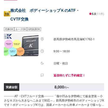
株式会社 ボディーショップＫのATF・
1位
5.0
(11件)
CVTF交換
代車OK
カードOK
QR決済OK
群馬県伊勢崎市馬見塚町1762‐1
9:00 ~ 18:00
日曜・祝日
返信待たずに予約確定！
8,000
実績金額
円
〜
-----------AT・CVTフルード交換----------「傷や凹みを伊勢崎にて鈑金塗装～小
さなキズから大きなへこみまで対応～」群馬県伊勢崎市のボディーショップK
です！ボディーショップKでは、国産メーカーから外車メーカーまで様々なお