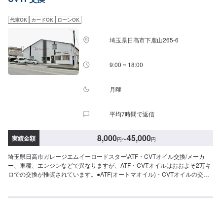
代車OK
カードOK
ローンOK
埼玉県日高市下鹿山265-6
9:00 ~ 18:00
月曜
平均7時間で返信
8,000
45,000
実績金額
円
〜
円
埼玉県日高市ガレージエムイーロードスター\ATF・CVTオイル交換/メーカ
ー、車種、エンジンなどで異なりますが、ATF・CVTオイルはおおよそ2万キ
ロでの交換が推奨されています。●ATF(オートマオイル)・CVTオイルの交
換！リフレッシュクリーニング機械トルコン太郎トルコン太郎は多彩な変換
モードでCVT／ATフルードの理想的な交換を実現した、多走行車にもお勧め
できるATオイルチェンジャーです。✔️過走行車、CVTオイルも交換可能で
す。✔️2ポンプ・2ホース方式で新油と廃油のホースが完全に分離。✔️オイル
クーラーの汚れ、付着したスラッジもクリーニング可能。<当店の特徴>●職