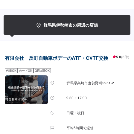
車を伊勢崎市にて対応してきた実績があり、他社で断られてしまったような
お車であっても鈑金塗装で修理いたします。線キズからへこみ・塗装の色あ
せや剥げなどお客様の大切な愛車をプロの技でお直しいたします。お困りの
ことがございましたらなんでもご相談ください！鈑金塗装のプロフェッショ
ナルがお車の状態をしっかりと判断し、適切な修理の方法をご提案いたしま
群馬県伊勢崎市の周辺の店舗
す。フロンガス交換機有！最新車種のエアコン修理も対応できます！全員業
界歴20年以上の大ベテランの作業員です。お客様の愛車をご安心してお任せ
ください！--------------------------------------------------【1】オファーにてお問い合
わせ【2】お見積り【3】お見積りにご納得いただければ作業開始【4】仕上
がり次第納車-----------パーツ持ち込みについて-----------パーツの持ち込み可能
です。オファーにて詳細をお願い致します。【定休日・営業時間】定休日：
5.0
(5件)
有限会社 反町自動車ボデーのATF・CVTF交換
日曜日、祝日営業時間：8:30~17:30
代車OK
カードOK
QR決済OK
群馬県高崎市倉賀野町2951‐2
9:30 ~ 17:00
日曜・祝日
平均6時間で返信