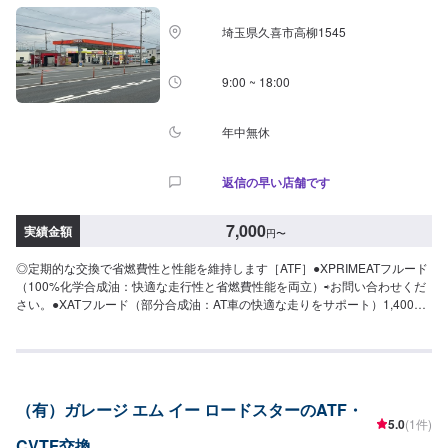
営業時間>定休日：なし営業時間：9:00~18:00クレジット・QR決済などをご
希望の方は事前にお申し付けください。
埼玉県久喜市高柳1545
9:00 ~ 18:00
年中無休
返信の早い店舗です
7,000
実績金額
円
〜
◎定期的な交換で省燃費性と性能を維持します［ATF］●XPRIMEATフルード
（100%化学合成油：快適な走行性と省燃費性能を両立）⇨お問い合わせくだ
さい。●XATフルード（部分合成油：AT車の快適な走りをサポート）1,400円
［CVTF］●XPRIMECVTフルード※（100%化学合成油：快適な走行性と省燃
費性能を両立）1,800円※トロイダル式CVT車を除く▶︎（上記料金に加えて）
交換技術料・・・1,500円
（有）ガレージ エム イー ロードスターのATF・
5.0
(1件)
CVTF交換