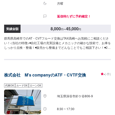
月曜
返信待たずに予約確定！
8,000
45,000
実績金額
円
〜
円
群馬県高崎市でのAT・CVTフルード交換はTAX高崎へお気軽にご相談くださ
い！<当社の特徴>◾自社工場の充実設備とメカニックの確かな技術で、お車を
しっかり点検・整備！◾販売から整備までどんなことでもご相談下さい！◾24
時間対応の無料コールセンターを完備。おクルマのトラブルにいつでも対応
いたします！<お客様のご予算やご希望の時間に応じてプランをご提案！>★
安く済ませたい…★時間があまり取れない…★車が動かなくなってしまっ
た…などのご相談もお気軽にどうぞ！【1】オファーにてお問い合わせ【2】
お見積り【3】お見積りにご納得いただければ作業開始【4】仕上がり次第納
-
(-件)
株式会社 M's companyのATF・CVTF交換
車-----納期について-----納期は通常1日～2日程度で納車となります。(要相談)
納期は前後する場合がございます。予めご了承ください。-----代車について---
--無料の代車をご用意しています。お車の作業中は代車をご利用ください。※
代車OK
カードOK
ローンOK
代車の燃料代はお客様にご負担いただいております。-----ご来店時の注意、受
付方法-----入庫の際はお気をつけてお越しください。駐車スペースは事務所前
埼玉県深谷市針ケ谷806‐9
の空いているスペースに駐車してください。受付はスタッフへ「メンテモで
予約しました」とお伝えください。ご案内いたします。【定休日・営業時
間】定休日：月曜日営業時間：9:00~19:00※日曜日のみ9:00~18:00
8:30 ~ 17:30