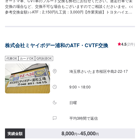
オートマ車、CVT車のフルード交換も弊社にお任せください。過走行車で未
交換の場合など、交換不可な場合もございますのでご相談くださいませ。<<
参考交換金額>>ATF：2,150円/L工賃：3,000円【作業実績】トヨタハイエー
スワゴン20,317円<<工場の特徴>>埼玉県さいたま市でキズ・凹みの修理や車
検なら当社にお任せお任せください。パーツの持ち込みも大歓迎でございま
す！軽自動車からトラックまで、幅広い車種に対応しております。お見積も
りだけでも大丈夫ですので、まずはメンテモからご予約くださいませ！<<整
備士が多数在籍で安心の工場>>2級整備士、車体整備士が多数在籍しており
4.5
(2件)
株式会社ミヤイボデー浦和のATF・CVTF交換
ます。お車の修理・整備の際も安心してご依頼くださいませ。<<無料の代車
のご用意ございます>>ダイハツミライースなどの代車をご用意しておりま
す。整備中に車が必要な場合にもご安心ください。
代車OK
カードOK
QR決済OK
埼玉県さいたま市桜区中島2-22-17
9:00 ~ 18:00
日曜
平均3時間で返信
8,000
45,000
実績金額
円
〜
円