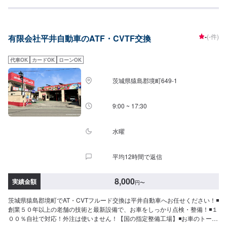
ス・異変を感じたら、AT・CVTフルードを交換！スムーズな加速・ドライブ
に！【1】オファーにてお問い合わせ【2】お見積り【3】お見積りにご納得
いただければ作業開始【4】仕上がり次第納車『パーツ持ち込みOK！⭕️』欲
しくて買ったけどうまく付けられない、そんなご経験はありませんか？ジェ
-
(-件)
有限会社平井自動車のATF・CVTF交換
イピットミナミでは、ネットでご購入いただいた部品・オイルなど持ち込む
ことが可能です。クルマ好きの皆さんのピットワーカーにおまかせくださ
い。『代車について』代車をご用意しています。お車の作業中は代車をご利
代車OK
カードOK
ローンOK
用ください。※代車の燃料代はお客様にご負担いただいております。『営業時
間・定休日』営業時間：8:30〜18:00定休日：日・祝・第一月曜
茨城県猿島郡境町649-1
9:00 ~ 17:30
水曜
平均12時間で返信
8,000
実績金額
円
〜
茨城県猿島郡境町でAT・CVTフルード交換は平井自動車へお任せください！◾
創業５０年以上の老舗の技術と最新設備で、お車をしっかり点検・整備！◾１
００％自社で対応！外注は使いません！【国の指定整備工場】◾お車のトータ