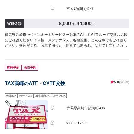
平均4時間で返信
8,000
44,300
実績金額
円
〜
円
群馬県高崎市〜ジュンオートサービス〜お車のAT・CVTフルード交換お気軽
にご相談ください！車検、メンテナンス、各種整備、どんな事でもご相談く
ださい。異音がする、お車で困った、他社では断られたなどでも当社メカニ
ックが親身になってアドバイス致します。プロのメカニックがお客様のお車
を大切に点検・整備致します。【当社の特徴】✅車種に応じたメンテナン
ス！✅お客様に応じた提案！✅コンピュータ診断機完備！まずはお気軽にご相
談ください。【1】オファーにてお問い合わせ【2】お見積り【3】お見積り
即時予約
当日予約
にご納得いただければ作業開始【4】仕上がり次第納車-----ご来店時の注意、
受付方法-----入庫の際はお気をつけてお越しください。駐車スペースは事務所
5.0
(28件)
TAX高崎のATF・CVTF交換
前の空いているスペースに駐車してください。受付はスタッフへ「メンテモ
で予約しました」とお伝えください。ご案内いたします。【定休日・営業時
間】定休日：日・月曜日の祝日受付時間：9:00~18:00
代車OK
カードOK
QR決済OK
ローンOK
群馬県高崎市柴崎町936
9:00 ~ 17:30