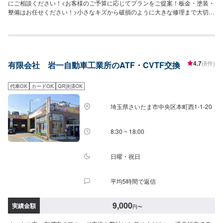
にご相談ください！<お客様のご予算に応じてプランをご提案！板金・塗装・
整備はお任せください！>小さなキズから破損のように大きな修理まで大切な
お車の鈑金は福田自動車にお任せ下さい。福田自動車では、キズや破損状況
に合わせて最適な修理方法をご提案します。お客様のご要望・ご予算をお聞
きし、最適な施工方法をご提案しますので、お気軽にお問い合わせ下さい。
【1】オファーにてお問い合わせ【2】お見積り【3】お見積りにご納得いた
だければ作業開始【4】仕上がり次第納車-----納期について-----納期は通常1日
4.7
(8件)
有限会社 岩一自動車工業所のATF・CVTF交換
～2日程度で納車となります。(要相談)納期は前後する場合がございます。予
めご了承ください。-----代車について-----代車をご用意しています。お車の作
業中は代車をご利用ください。※代車の燃料代はお客様にご負担いただいてお
代車OK
カードOK
QR決済OK
ります。-----ご来店時の注意、受付方法-----入庫の際はお気をつけてお越しく
ださい。駐車スペースは事務所前の空いているスペースに駐車してくださ
埼玉県さいたま市中央区本町西1-1-20
い。受付はスタッフへ「メンテモで予約しました」とお伝えください。ご案
内いたします。【定休日・営業時間】定休日：日曜、祝日営業時間：
8:00~18:00
8:30 ~ 18:00
日曜・祝日
平均5時間で返信
9,000
実績金額
円
〜