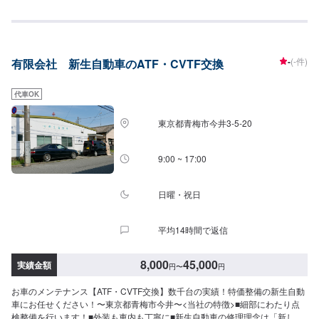
ルサポート！どんなことでもご相談下さい！★ハンドルを少し曲げないと車
がまっすぐ走らない…★タイヤの片減りが気になる…★他店で断られてしま
った…★保険を使えべきなのかわからない…などのご相談もお気軽にどう
ぞ！【定休日・営業時間】定休日：第一日曜日、水曜日営業時間：
9:00~17:30【1】オファーにてお問い合わせ【2】お見積り【3】お見積りに
-
(-件)
有限会社 新生自動車のATF・CVTF交換
ご納得いただければ作業開始【4】仕上がり次第納車-----納期について-----納
期は通常1日～2日程度で納車となります。車種や条件などにより、納期は前
後する場合がございます。予めご了承ください。-----代車について-----無料の
代車OK
代車をご用意しています。お車の作業中は代車をご利用ください。※代車の燃
料代はお客様にご負担いただいております。※内容などにより貸し出し出来か
東京都青梅市今井3-5-20
ねる場合もございます。-----ご来店時の注意、受付方法-----入庫の際はお気を
つけてお越しください。駐車スペースは事務所前のお客様駐車スペースに駐
車してください。受付はスタッフへ「メンテモで予約しました」とお伝えく
9:00 ~ 17:00
ださい。ご案内いたします。
日曜・祝日
平均14時間で返信
8,000
45,000
実績金額
円
〜
円
お車のメンテナンス【ATF・CVTF交換】数千台の実績！特価整備の新生自動
車にお任せください！〜東京都青梅市今井〜<当社の特徴>■細部にわたり点
検整備を行います！■外装も車内も丁寧に■新生自動車の修理理念は「新しく