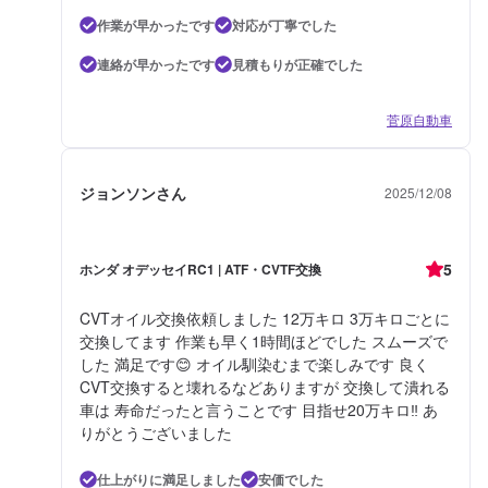
作業が早かったです
対応が丁寧でした
連絡が早かったです
見積もりが正確でした
菅原自動車
ジョンソンさん
2025/12/08
5
ホンダ オデッセイRC1 | ATF・CVTF交換
CVTオイル交換依頼しました 12万キロ 3万キロごとに
交換してます 作業も早く1時間ほどでした スムーズで
した 満足です😊 オイル馴染むまで楽しみです 良く
CVT交換すると壊れるなどありますが 交換して潰れる
車は 寿命だったと言うことです 目指せ20万キロ‼️ あ
りがとうございました
仕上がりに満足しました
安価でした