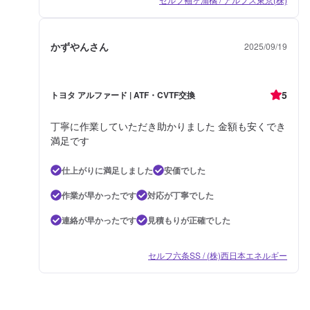
かずやんさん
2025/09/19
5
トヨタ アルファード | ATF・CVTF交換
丁寧に作業していただき助かりました 金額も安くでき
満足です
仕上がりに満足しました
安価でした
作業が早かったです
対応が丁寧でした
連絡が早かったです
見積もりが正確でした
セルフ六条SS / (株)西日本エネルギー