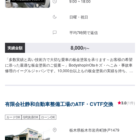
9:00 ~ 18:00
日曜・祝日
平均7時間で返信
8,000
実績金額
円
〜
「多数実績と高い技術力で大切な愛車の板金塗装を承ります～お客様の希望
に添った最適な板金塗装のご提案～」BodyshopinOtaキズ・へこみ・事故車
修理のイーグルジャパンです。10,000台以上もの板金塗装の実績を持ち、太
田市や太田市周辺の多くのお客様のお車の修理を行い、多くのお客様から感
謝とお喜びの声を頂いております。ご依頼を受けたお車は、1台1台それぞれ
にお客様の大切な思い出を乗せた日常を彩る大切な相棒であり、熟練の職人
が一つひとつの工程を丁寧に愛情をもって作業を行っております。お客様の
｢なるべく費用を抑えて修理をしたい｣というご要望に対しても、最大限尊重
3.0
(1件)
有限会社静和自動車整備工場のATF・CVTF交換
した上で、長年培った技術力を駆使して最適な方法のご提案をさせていただ
きます。スバル車に関しましては他社様でお断りされる様な内容でも承って
います。ぜひ、お問い合わせください！--------------------------------------------------
カードOK
QR決済OK
ローンOK
【1】オファーにてお問い合わせ【2】お見積り【3】お見積りにご納得いた
だければ作業開始【4】仕上がり次第納車-----納期について-----納期は通常1~2
栃木県栃木市岩舟町静戸1479
日程度で納車となります。納期は前後する場合がございます。予め、ご了承
ください。-----パーツ持ち込みについて-----パーツの持ち込み可能です。オフ