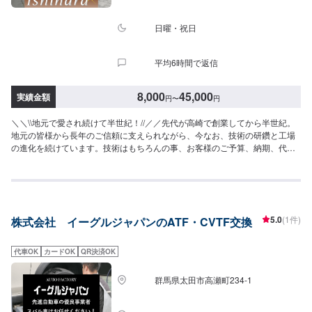
日曜・祝日
平均6時間で返信
8,000
45,000
実績金額
円
〜
円
＼＼\\地元で愛され続けて半世紀！//／／先代が高崎で創業してから半世紀。
地元の皆様から長年のご信頼に支えられながら、今なお、技術の研鑽と工場
の進化を続けています。技術はもちろんの事、お客様のご予算、納期、代車
が必要、移動が難しい（レッカーしてほしい）などなど…お車のお困りごと
については何でもご相談ください。お困りごとにお応えし、解決する「対応
力」で、お客様のカーライフのお役に立てればと考えています。基本的なこ
とから、パーツの選択、仕上がりの精度までいくつかのプランをご提示の
上、お客様にご納得いただけるプランで作業を進めて参ります。常連さんか
5.0
(1件)
株式会社 イーグルジャパンのATF・CVTF交換
ら初めての方まで、ご来店を心からお待ちしております。--------------------------
------------------------【1】オファーにてお問い合わせ【2】お見積り【3】お見
積りにご納得いただければ作業開始【4】仕上がり次第納車《パーツの持ち込
代車OK
カードOK
QR決済OK
み》☑新品・中古パーツの持ち込みOK！オファーの際、使用されるパーツの
お写真や詳細などをお送りください。《代車について》お車をお預かりして
群馬県太田市高瀬町234-1
いる間、ご入用のお客様には代車を無料でご用意しております。詳しくはお
気軽にお問い合わせください。※ガソリン代はお客様にご負担いただきます。
【定休日・営業時間】定休日：第二水曜日営業時間：8:30~19:00