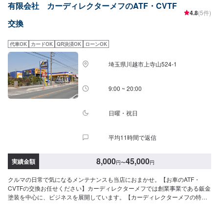
有限会社 カーディレクターメフのATF・CVTF
人による確かな施工●新品より美しく●品質には自信あり！技術ならどこにも
4.8
(5件)
負けません！●匠の技術で、お客様の車の不具合ももとどおりに修理。【1】
交換
オファーからお問合せ【2】入庫・お車の確認【3】お見積り【4】お見積り
にご納得いただけましたら作業開始【5】作業完了・お支払い【6】納車<代
車について>自費修理、整備に限り代車の貸し出しを無料で行っております。
代車OK
カードOK
QR決済OK
ローンOK
有償でのレンタル貸出も行っております。お気軽にご相談下さい。※代車の燃
料代はお客様にご負担いただいております。<定休日・営業時間>定休日：月
埼玉県川越市上寺山524-1
曜日営業時間：9:00~18:00
9:00 ~ 20:00
日曜・祝日
平均11時間で返信
8,000
45,000
実績金額
円
〜
円
クルマの日常で気になるメンテナンスも当店におまかせ。【お車のATF・
CVTFの交換お任せください】カーディレクターメフでは創業事業である鈑金
塗装を中心に、ビジネスを展開しています。【カーディレクターメフの特
徴】✔️いかに深く、そして長くお客様と付き合っていけるかを大切に。✔️自
動車販売、車検・点検などお客様のトータルカーライフをサポート。【パー