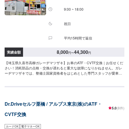
営業時間】定休日：日曜日、祝日営業時間：8:30~17:30
9:00 ~ 18:00
祝日
平均15時間で返信
8,000
44,300
実績金額
円
〜
円
【埼玉県久喜市高柳ガレーヂマツザキ】お車のATF・CVTF交換｜お任せくだ
さい！消耗部品の点検・交換が遅れると重大な故障になりかねません。ガレ
ーヂマツザキでは、整備士国家資格者をはじめとした専門スタッフが愛車の
隅々まできちんとチェック！簡単なチェック、気になる箇所の点検からエン
ジン着脱を要する整備まで承っております。また安全に作業を行う為、労働
安全衛生法に定められている教育を受けた整備士が整備を行っております。
お車の事でお困りでしたら、まずはガレーヂマツザキまでお気軽にお問い合
わせください！【1】オファーにてお問い合わせ【2】お見積り【3】お持ち
Dr.Driveセルフ栗橋 / アルプス東京(株)のATF・
込み・引き取り【4】正式なお見積り【5】作業開始【6】納車時のお支払い<
5.0
(8件)
代車について>ガレーヂマツザキでは、鈑金・塗装・修理等で愛車をお預かり
CVTF交換
している間、代車をお貸し致します。台数も豊富な20台ご用意しておりま
す。事前に予約が必要となる場合もございますので、まずはお気軽にご相談
ください。※代車の燃料代はお客様にご負担いただいております。<定休日・
カードOK
電子マネーOK