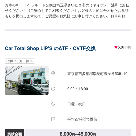
お車のAT・CVTフルード交換は埼玉県さいたま市のミヤイボデー浦和にお任
せください！【ご安心してご相談ください】お客様の目的に合わせたお見積
もりを提出しますので、ご要望をお気軽にお申し付けください。お車をお預
かりして、独自の判断で整備・修理をするようなことは一切ございません。
お客様お一人おひとりのカーライフに合わせた細かいお見積もりを作成いた
します。お車のことでご不明な点や、不安な点はしっかり伺い、丁寧に説明
させていただきますので、ご安心してご相談ください。【作業の流れ】【1】
お問い合わせ【2】車の確認・お見積もりの作成【3】車のお預かり【4】修
5.0
(1件)
Car Total Shop LIP'S のATF・CVTF交換
理開始【5】修理終了・お支払い【6】アフターサポート【代車について】作
業中にお車が必要なお客様には、代車をお出しすることもできますので事前
にご相談ください。代車は、ご希望の車種がお選びいただけ、ほぼすべてに
代車OK
カードOK
ETC、ナビが付いております。※代車の燃料代はお客様にご負担いただいてお
ります。【定休日・営業時間】定休日：不定休日曜日はお問い合わせくださ
東京都西多摩郡瑞穂町殿ケ谷539−10
い。営業時間：9:00~18:00
9:00 ~ 18:00
日曜・祝日
平均27時間で返信
8,000
45,000
実績金額
円
〜
円