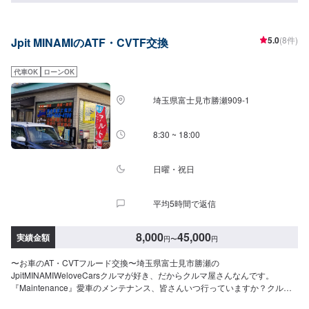
ツについて】パーツの持ち込み・ご購入も可能です。ご希望のお客様は車種
情報と、持ち込み・ご購入希望の旨をオファー備考欄にご記載ください。
【代車について】作業中は代車の貸し出しが可能です。※燃料代はお客様負担
5.0
(8件)
Jpit MINAMIのATF・CVTF交換
となります【営業時間・定休日】営業時間:9:00〜20:00定休日
代車OK
ローンOK
埼玉県富士見市勝瀬909‐1
8:30 ~ 18:00
日曜・祝日
平均5時間で返信
8,000
45,000
実績金額
円
〜
円
〜お車のAT・CVTフルード交換〜埼玉県富士見市勝瀬の
JpitMINAMIWeloveCarsクルマが好き、だからクルマ屋さんなんです。
『Maintenance』愛車のメンテナンス、皆さんいつ行っていますか？クルマ
の日常で気になるメンテナンスも当店におまかせ！ミッションのメンテナン