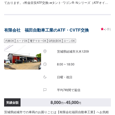
ております。<料金目安ATF交換>●タント･ワゴンR･Nシリーズ（ATFオイル
4Lの場合）：8,140円〜●ヴィッツ・フィット・マーチ（ATFオイル5Lの場
合）：9,350円〜●カローラ・レガシーティーダ（ATFオイル5Lの場合）：
9,350円〜●マークX・オデッセイ・ボクシー（ATFオイル6Lの場合）：
10,560円〜●アルファード・エルグランド（ATFオイル6Lの場合）：10,560
円〜●その他外車（ATFオイル6Lの場合）27,500円〜38,500円程度<料金目安
-
(-件)
有限会社 福田自動車工業のATF・CVTF交換
ミッションオイル交換>●国産車：6,600円〜8,250円●その他外車：11,000
円〜15,400円※ミッションオイル2〜3Lを使用した場合他店購入車の対応も、
輸入車の対応も、クルマの購入もいろいろ、説明力も対応力も！1969年に創
代車OK
カードOK
電子マネーOK
QR決済OK
ローンOK
業して以来、50年以上この地でお店を営業させていただいております。チェ
ーン店への加盟、地元の皆様の支えでここまで1歩ずつ成長をさせて頂きまし
茨城県結城市大木1209
た。これからもお客様に笑顔を届けられるよう、新しいお店のオープンも進
んでおります。
8:00 ~ 18:00
日曜・祝日
平均7時間で返信
8,000
45,000
実績金額
円
〜
円
茨城県結城市での車両のお困りごとは【有限会社福田自動車工業】へお気軽