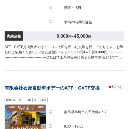
日曜・祝日
平均20時間で返信
9,000
45,000
実績金額
円
〜
円
ATF・CVTF交換弊社ではトルコン太郎を用いた交換を行っております。お気
軽にご依頼ください。<目安金額>フィット1,500円/L+工賃3,000円--------------
------------------------------------当社は埼玉県深谷市にある自動車整備工場です。
国産車から輸入車(特にドイツ車の修理を得意としています)、中古から最新の
車まで幅広く作業を承っております。キズヘコミ修理の鈑金塗装を1番得意と
しておりますが、車検やパーツ取り付け等まで幅広くご対応させていただき
ます。スタッフ全員が自動車整備士の国家資格を持っておりますのでお客様
の大切なお車の整備は是非私たちにお任せください！お客様にご満足してい
5.0
(4件)
有限会社石原自動車ボデーのATF・CVTF交換
ただけるよう、丁寧に作業に取り組ませていただきます。
代車OK
カードOK
ローンOK
群馬県高崎市八千代町4-5-7
8:30 ~ 19:00