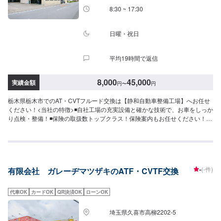
ァーにて詳細をお願い致します。-----代車について-----無料の代車をご用意し
8:30 ~ 17:30
ています。お車の作業中は代車をご利用ください。※代車の燃料代はお客様に
ご負担いただいております。-----ご来店時の注意、受付方法-----当工場は竹の
くら様を過ぎ左手にMMM様の看板がある所を右折していただければ工場があ
日曜・祝日
ります。旗竿地の為、分かりにくい場合がございます。ご不明な場合はお電
話いただければと思います。入庫の際はお気をつけてお越しください。駐車
平均19時間で返信
スペースは事務所前の空いているスペースに駐車してください。受付はスタ
ッフへ「メンテモで予約しました」とお伝えください。ご案内いたします。
【定休日・営業時間】定休日：日曜日、祝日営業時間：9:00~18:00
8,000
45,000
実績金額
円
〜
円
栃木県栃木市でのAT・CVTフルード交換は【静和自動車整備工場】へお任せ
ください！<当社の特徴>◾自社工場の充実設備と確かな技術で、お車をしっか
り点検・整備！◾保険の取扱数トップクラス！保険案内もお任せください！◾
車の購入から日々のメンテナンス、修理に至るまでトータルサポート！<お客
様のご予算やご希望の時間に応じてプランをご提案！>★お安く済ませたい…
★お時間があまり取れない…などのご相談もお気軽にどうぞ！【1】オファー
にてお問い合わせ【2】お見積り【3】お見積りにご納得いただければ作業開
始【4】仕上がり次第納車-----納期について-----納期は通常1日～2日程度で納
-
(-件)
有限会社 ガレーヂマツザキのATF・CVTF交換
車となります。納期は前後する場合がございます。予めご了承ください。-----
代車について-----代車をご用意しています。お車の作業中は代車をご利用くだ
さい。※代車の燃料代はお客様にご負担いただいております。-----ご来店時の
代車OK
カードOK
QR決済OK
ローンOK
注意、受付方法-----入庫の際はお気をつけてお越しください。駐車スペースは
事務所前の空いているスペースに駐車してください。受付はスタッフへ「メ
埼玉県久喜市高柳2202-5
ンテモで予約しました」とお伝えください。ご案内いたします。【定休日・