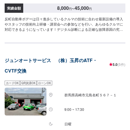
8,000
45,000
実績金額
円
〜
円
反町自動車ボデーは日々進歩しているクルマの技術に合わせ最新設備の導入
やスタッフの技術向上研修・講習会への参加などを行い、あらゆるクルマに
対応できるようになっています！デジタル診断による正確な故障原因の究明
はもちろん高い技術力を持つスタッフの目視点検・ミリ単位の骨格修正など
で確実な修理・整備を行います！鈑金塗装修理をメインに国家資格を持つ整
備士による点検・メンテナンス、クルマのパーツ交換や取り付け・カスタム
など様々なサービスを展開しており、すべてにおいてクルマに精通したスタ
ッフよりお客様へ丁寧な説明を行うことを心がけています。-----------------------
ジュンオートサービス （株）玉昇のATF・
---------------------------【1】オファーにてお問い合わせ【2】お見積り【3】お
5.0
(5件)
見積りにご納得いただければ作業開始【4】仕上がり次第納車〈納期につい
CVTF交換
て〉通常1~2日程度で納車いたします！車種や状態などにより作業内容が異
なる場合、納期が表示目安より変更となる場合がございます。〈代車につい
て〉無料の代車ご用意しております！愛車の作業中は代車をご利用くださ
カードOK
QR決済OK
ローンOK
い！※代車の燃料代はお客様にご負担いただいております。【定休日・営業時
間】定休日：不定休営業時間：9:00~18:00
群馬県高崎市元島名町５６７－１
9:00 ~ 17:30
日曜