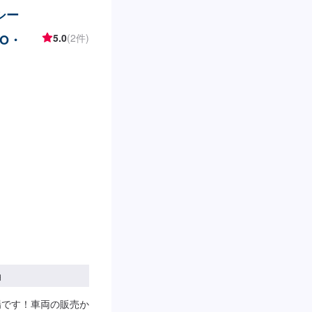
さい。※燃料代は、お
シー
い。□パーツ持ち込
ーの際に持ち込みパ
O・
5.0
(2件)
間】定休日：祝日営
円
場です！車両の販売か