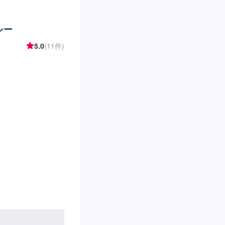
シー
5.0
(11件)