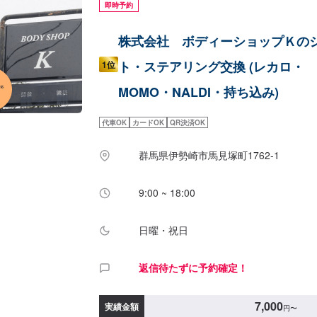
即時予約
株式会社 ボディーショップＫの
ト・ステアリング交換 (レカロ・
1位
MOMO・NALDI・持ち込み)
代車OK
カードOK
QR決済OK
群馬県伊勢崎市馬見塚町1762‐1
9:00 ~ 18:00
日曜・祝日
返信待たずに予約確定！
7,000
実績金額
円
〜