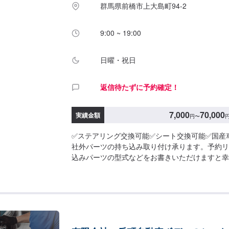
群馬県前橋市上大島町94-2
9:00 ~ 19:00
日曜・祝日
返信待たずに予約確定！
7,000
70,000
実績金額
円
〜
✅ステアリング交換可能✅シート交換可能✅国産
社外パーツの持ち込み取り付け承ります。予約リ
込みパーツの型式などをお書きいただけますと幸
カーの指定工場>>当社はダッジ・クライスラー
す！アメ車の難しい修理、整備もお任せください
の指定工場でもあります。国産車もご安心してご
料の代車のご用意>>整備にお時間かかる場合も
のご用意ございます。