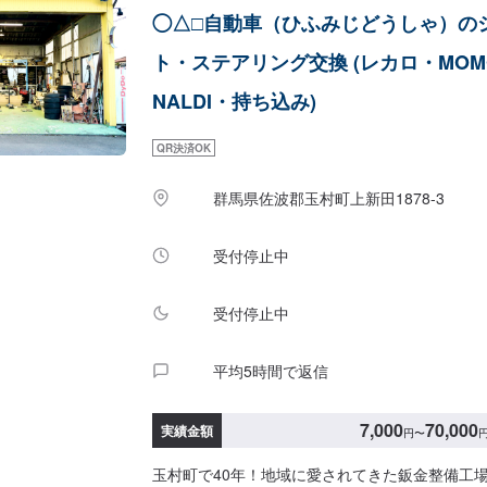
代車について□作業中は無料の代車をご利用くだ
◯△□自動車（ひふみじどうしゃ）の
客様負担となっております。予め、ご了承くださ
みについて□パーツの持ち込み可能です。オファ
ト・ステアリング交換 (レカロ・MOM
ーツの詳細をご入力ください。【定休日・営業時
業時間：9:00~19:00
NALDI・持ち込み)
QR決済OK
群馬県佐波郡玉村町上新田1878-3
受付停止中
受付停止中
平均5時間で返信
7,000
70,000
実績金額
円
〜
玉村町で40年！地域に愛されてきた鈑金整備工