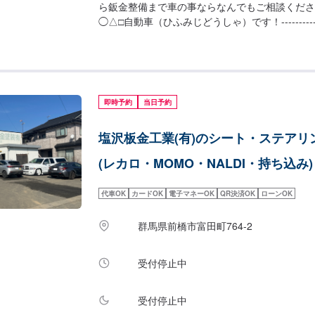
ら鈑金整備まで車の事ならなんでもご相談くださ
◯△□自動車（ひふみじどうしゃ）です！-------------------
---------------【1】オファーにてお問い合わ
積りにご納得いただければ作業開始【4】仕上が
ついて◯通常3日〜5日で納車いたします。車種
後する場合がございます。予め、ご了承ください
間】定休日：日曜日、祝日営業時間：9:00~18:0
即時予約
当日予約
塩沢板金工業(有)のシート・ステアリ
(レカロ・MOMO・NALDI・持ち込み)
代車OK
カードOK
電子マネーOK
QR決済OK
ローンOK
群馬県前橋市富田町764-2
受付停止中
受付停止中