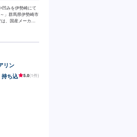
--「傷や凹みを伊勢崎にて
～」群馬県伊勢崎市
では、国産メーカー
対応してきた実績が
ても鈑金塗装で修理
剥げなどお客様の大
のことがございまし
ェッショナルがお車
ご提案いたします。
テアリン
対応できます！全員
客様の愛車をご安心し
・持ち込
5.0
(1件)
--------------【1】オ
見積りにご納得いただ
--パーツ持ち込みにつ
ファーにて詳細をお願い
、祝日営業時間：