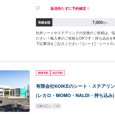
返信待たずに予約確定！
7,000
実績金額
円
〜
社外シートやステアリングの交換のご依頼は、塩
ださい！輸入車のご依頼もOKです！持ち込みを
下記事項をご記入ください！[シート]・シートの
ートレールの有無[ステアリング]・ステアリング
ボスの有無[参考金額]ボス・ステアリング交換工賃：
脚交換工賃：14,000円※車種・パーツによって
即時予約
当日予約
有限会社KOIKEのシート・ステアリ
(レカロ・MOMO・NALDI・持ち込み)
代車OK
カードOK