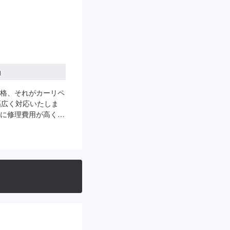
円
格、それがカーリペ
幅広く対応いたしま
に修理費用が高く、
かれます。それはデ
け工場へ修理を委託
応してしまうから。
交換をせず、修理対
ナルです。大切なお
--------------
ーにてお問い合わせ【2】お見
始【4】仕上がり次第
します。車種や状態
ご了承ください。□