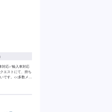
円
車対応✅輸入車対応
クエストにて、持ち
いです。<<多数メー
・ジープの指定工場で
ませ。また、トヨタ
依頼ください。<<無
ご安心ください。代車