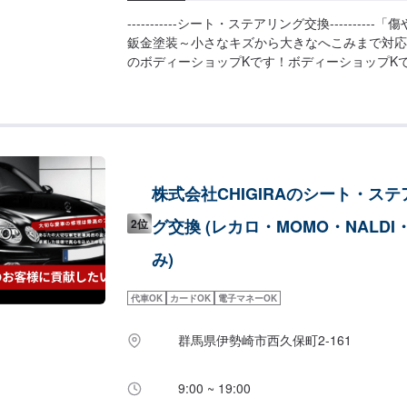
-----------シート・ステアリング交換--------
鈑金塗装～小さなキズから大きなへこみまで対応
のボディーショップKです！ボディーショップK
から外車メーカーまで様々なお車を伊勢崎市にて
あり、他社で断られてしまったようなお車であっ
いたします。線キズからへこみ・塗装の色あせや
切な愛車をプロの技でお直しいたします。お困り
たらなんでもご相談ください！鈑金塗装のプロフ
の状態をしっかりと判断し、適切な修理の方法を
株式会社CHIGIRAのシート・ス
フロンガス交換機有！最新車種のエアコン修理も
業界歴20年以上の大ベテランの作業員です。お
グ交換 (レカロ・MOMO・NALDI
2位
てお任せください！------------------------------------
ファーにてお問い合わせ【2】お見積り【3】お
み)
ければ作業開始【4】仕上がり次第納車---------
いて-----------パーツの持ち込み可能です。オ
代車OK
カードOK
電子マネーOK
致します。【定休日・営業時間】定休日：日曜日
8:30~17:30
群馬県伊勢崎市西久保町2-161
9:00 ~ 19:00