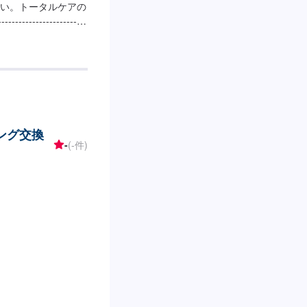
い。トータルケアの
----------------
せ【2】お見積り【3】お見
り次第納車◯納期に
や状態により納期が前
。【定休日・営業時
0
ング交換
-
(-件)