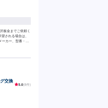
沢板金までご依頼く
希望される場合は、
メーカー、型番・シ
のメーカー、型番・
7,000円運転席1
変動いたします。
ング交換
5.0
(8件)