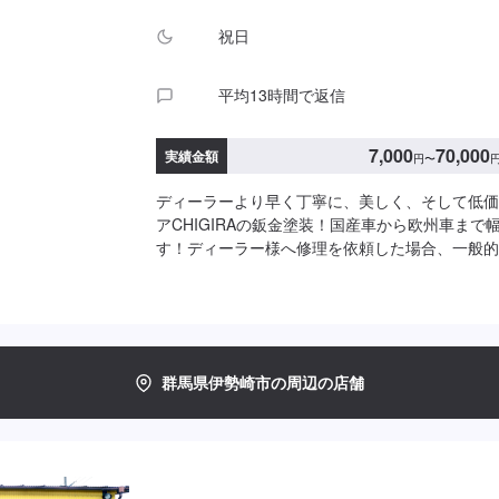
祝日
平均13時間で返信
7,000
70,000
実績金額
円
〜
ディーラーより早く丁寧に、美しく、そして低価
アCHIGIRAの鈑金塗装！国産車から欧州車まで
す！ディーラー様へ修理を依頼した場合、一般的
また納車までの時間がかかるといった声がよく聞
ィーラー様が直接直すわけではなく、外部の下請
し、基本的には不具合箇所の修理を部品交換で対
私たちなら自社工場で即施工し、できるだけ部品
応いたします。私達は鈑金塗装のプロフェッショ
群馬県伊勢崎市の周辺の店舗
車はぜひ、カーリペアCHIGIRAにおまかせください！-----
-------------------------------【1】オファ
積り【3】お見積りにご納得いただければ作業開
納車□納期について□通常3〜5日程度で納車いた
により納期が前後する場合がございます。予め、