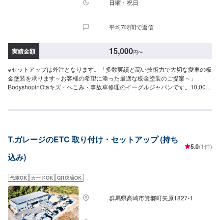
間：8:30~19:00
日曜・祝日
平均7時間で返信
15,000
実績金額
円
〜
※セットアップは外注となります。「多数実績と高い技術力で大切な愛車の板
金塗装を承ります～お客様の希望に添った最適な板金塗装のご提案～」
BodyshopinOtaキズ・へこみ・事故車修理のイーグルジャパンです。10,000
台以上もの板金塗装の実績を持ち、太田市や太田市周辺の多くのお客様のお
車の修理を行い、多くのお客様から感謝とお喜びの声を頂いております。ご
依頼を受けたお車は、1台1台それぞれにお客様の大切な思い出を乗せた日常
を彩る大切な相棒であり、熟練の職人が一つひとつの工程を丁寧に愛情をも
って作業を行っております。お客様の｢なるべく費用を抑えて修理をしたい｣
T.ガレージのETC 取り付け・セットアップ (持ち
というご要望に対しても、最大限尊重した上で、長年培った技術力を駆使し
5.0
(1件)
て最適な方法のご提案をさせていただきます。スバル車に関しましては他社
込み)
様でお断りされる様な内容でも承っています。ぜひ、お問い合わせくださ
い！--------------------------------------------------【1】オファーにてお問い合わせ
【2】お見積り【3】お見積りにご納得いただければ作業開始【4】仕上がり
代車OK
カードOK
QR決済OK
次第納車----納期について-----納期は通常1~2日程度で納車となります。納期
は前後する場合がございます。予め、ご了承ください。-----パーツ持ち込みに
群馬県高崎市箕郷町矢原1827-1
ついて-----パーツの持ち込み可能です。オファーにて詳細をお願い致しま
す。-----代車について-----無料の代車をご用意しています。お車の作業中は代
車をご利用ください。※代車の燃料代はお客様にご負担いただいておりま