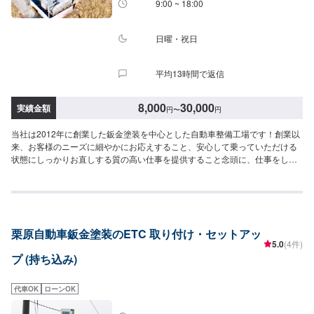
9:00 ~ 18:00
す。-----ご来店時の注意、受付方法-----当工場は竹のくら様を過ぎ左手に
MMM様の看板がある所を右折していただければ工場があります。旗竿地の
為、分かりにくい場合がございます。ご不明な場合はお電話いただければと
日曜・祝日
思います。入庫の際はお気をつけてお越しください。駐車スペースは事務所
前の空いているスペースに駐車してください。受付はスタッフへ「メンテモ
平均13時間で返信
で予約しました」とお伝えください。ご案内いたします。【定休日・営業時
間】定休日：日曜日、祝日営業時間：9:00~18:00
8,000
30,000
実績金額
円
〜
円
当社は2012年に創業した鈑金塗装を中心とした自動車整備工場です！創業以
来、お客様のニーズに細やかにお応えすること、安心して乗っていただける
状態にしっかりお直しする質の高い仕事を提供すること念頭に、仕事をして
まいりました！おかげさまでたくさんのご依頼をいただくこととなり、2019
年、工場を新設いたしました！工場の新設により、最新鋭の設備導入による
サービスの強化はもちろん、働くスタッフのストレスを軽減し、よりお客様
へのサービスに注力できる環境が整いました！これまで以上にお客様ニーズ
に寄り添った、品質・コストパフォーマンス・高い満足をいただける仕事を
栗原自動車鈑金塗装のETC 取り付け・セットアッ
追求し、全てのお客様からも頼みやすい、と言っていただける自動車整備工
5.0
(4件)
場となるよう努めてまいります！--------------------------------------------------【1】
プ (持ち込み)
オファーにてお問い合わせ【2】お見積り【3】お見積りにご納得いただけれ
ば作業開始【4】仕上がり次第納車◯納期について◯通常1~2日程度で納車い
たします。車種や状態により納期が前後する場合がございます。予め、ご了
代車OK
ローンOK
承ください。◯代車について◯作業中は無料の代車をご利用ください。※燃料
代は、お客様負担となっております。予め、ご了承ください。◯ETC車載器