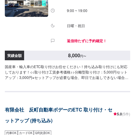
9:00 ~ 19:00
日曜・祝日
返信待たずに予約確定！
8,000
実績金額
円
〜
国産車・輸入車のETC取り付けお任せください！持ち込み取り付けにも対応
しております！<<取り付け工賃参考価格>>分離型取り付け：5,000円セット
アップ：3,000円※セットアップが必要な場合、即日でお返しできない場合が
ございます。※車種によって取り付け金額は左右する場合がございます。<<
多数メーカーの指定工場>>当社はダッジ・クライスラー・ジープの指定工場
です！アメ車の難しい修理、整備もお任せくださいませ。また、トヨタの指
定工場でもあります。国産車もご安心してご依頼ください。<<無料の代車の
ご用意>>取り付けにお時間かかる場合もご安心ください。代車のご用意いた
有限会社 反町自動車ボデーのETC 取り付け・セ
します。
5.0
(5件)
ットアップ (持ち込み)
代車OK
カードOK
QR決済OK