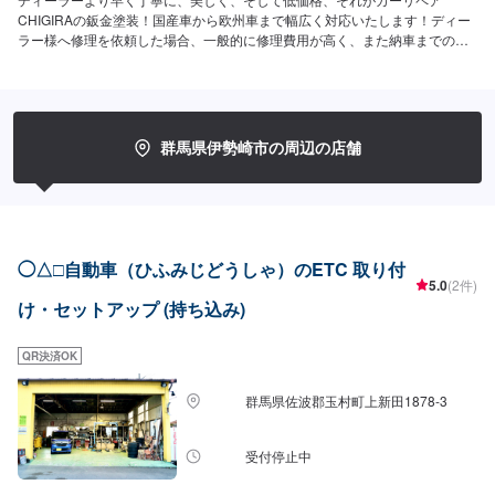
CHIGIRAの鈑金塗装！国産車から欧州車まで幅広く対応いたします！ディー
ラー様へ修理を依頼した場合、一般的に修理費用が高く、また納車までの時
間がかかるといった声がよく聞かれます。それはディーラー様が直接直すわ
けではなく、外部の下請け工場へ修理を委託し、基本的には不具合箇所の修
理を部品交換で対応してしまうから。私たちなら自社工場で即施工し、でき
るだけ部品交換をせず、修理対応いたします。私達は鈑金塗装のプロフェッ
ショナルです。大切なお車はぜひ、カーリペアCHIGIRAにおまかせくださ
群馬県伊勢崎市の周辺の店舗
い！--------------------------------------------------【1】オファーにてお問い合わせ
【2】お見積り【3】お見積りにご納得いただければ作業開始【4】仕上がり
次第納車□納期について□通常1~2日程度で納車いたします。車種や状態によ
り納期が前後する場合がございます。予め、ご了承ください。□代車について
□作業中は無料の代車をご利用ください。※燃料代は、お客様負担となってお
ります。予め、ご了承ください。□パーツ持ち込みについて□パーツの持ち込
◯△□自動車（ひふみじどうしゃ）のETC 取り付
み可能です。オファーの際に持ち込みパーツの詳細をご入力ください。【定
5.0
(2件)
休日・営業時間】定休日：祝日営業時間：9:00~19:00
け・セットアップ (持ち込み)
QR決済OK
群馬県佐波郡玉村町上新田1878-3
受付停止中