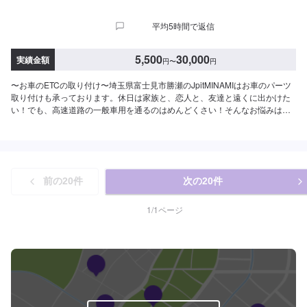
平均5時間で返信
5,500
30,000
実績金額
円
〜
円
〜お車のETCの取り付け〜埼玉県富士見市勝瀬のJpitMINAMIはお車のパーツ
取り付けも承っております。休日は家族と、恋人と、友達と遠くに出かけた
い！でも、高速道路の一般車用を通るのはめんどくさい！そんなお悩みは
ETC付ければ解決！<料金目安>取り付けのみ：5,500円〜セットアップは別途
費用がかかります。『パーツ持ち込みOK！⭕️』欲しくて買ったけどうまく付
けられない、そんなご経験はありませんか？ジェイピットミナミでは、ネッ
トでご購入いただいたパーツを取り付けることが可能です。クルマ好きの皆
さんのピットワーカーにおまかせください。【1】オファーにてお問い合わせ
前の
20
件
次の
20
件
【2】お見積り【3】お見積りにご納得いただければ作業開始【4】仕上がり
次第納車『代車について』代車をご用意しています。お車の作業中は代車を
ご利用ください。※代車の燃料代はお客様にご負担いただいております。『営
1
/
1
ページ
業時間・定休日』営業時間：8:30〜18:00定休日：日・祝・第一月曜高速で便
利なETC！平日空き有り！持ち込みの場合通常`○日`納車