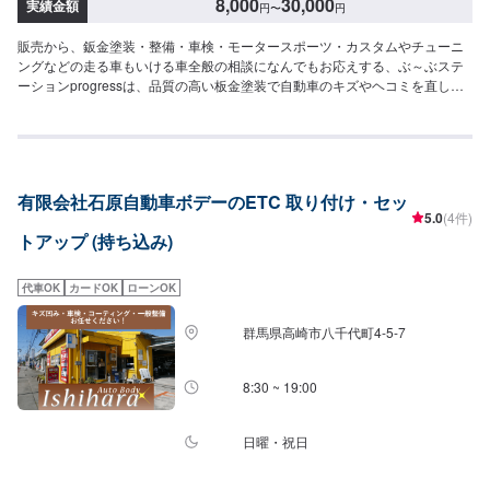
8,000
30,000
実績金額
円
〜
円
販売から、鈑金塗装・整備・車検・モータースポーツ・カスタムやチューニ
ングなどの走る車もいける車全般の相談になんでもお応えする、ぶ～ぶステ
ーションprogressは、品質の高い板金塗装で自動車のキズやヘコミを直しま
す。プロフェッショナルな技術と知識を持ったスタッフが、お客様の安全を
守るため、定期点検を実施しております。車検のお見積りは無料で行います
ので、お気軽にお問い合わせください。ブレーキパッドの交換や車内のクリ
ーニングまで、幅広いサービスを手掛けております。太田の地域密着で、ア
フターフォローにも素早く対応します。お客様に喜んでいただける的確なア
有限会社石原自動車ボデーのETC 取り付け・セッ
ドバイスを心掛けております。--------------------------------------------------【1】オ
5.0
(4件)
ファーにてお問い合わせ【2】お見積り【3】お見積りにご納得いただければ
トアップ (持ち込み)
作業開始【4】仕上がり次第納車-----納期について-----納期は通常1日～2日程
度で納車となります。納期は前後する場合がございます。予め、ご了承くだ
さい。-----代車について-----無料の代車をご用意しています。お車の作業中は
代車OK
カードOK
ローンOK
代車をご利用ください。※代車の燃料代はお客様にご負担いただいておりま
す。-----ご来店時の注意、受付方法-----当工場は太田桐生インターチェンジか
群馬県高崎市八千代町4-5-7
ら５分入庫の際はお気をつけてお越しください。駐車スペースは工場前の空
いているスペースに駐車してください。受付はスタッフへ「メンテモで予約
しました」とお伝えください。ご案内いたします。【定休日・営業時間】定
8:30 ~ 19:00
休日：日曜日営業時間：9:00~19:00
日曜・祝日