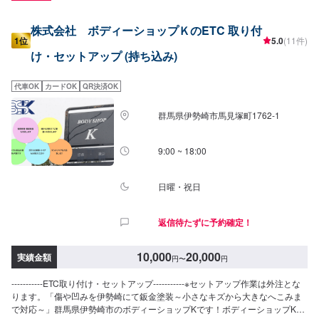
株式会社 ボディーショップＫのETC 取り付
1位
5.0
(11件)
け・セットアップ (持ち込み)
代車OK
カードOK
QR決済OK
群馬県伊勢崎市馬見塚町1762‐1
9:00 ~ 18:00
日曜・祝日
返信待たずに予約確定！
10,000
20,000
実績金額
円
〜
円
-----------ETC取り付け・セットアップ-----------※セットアップ作業は外注とな
ります。「傷や凹みを伊勢崎にて鈑金塗装～小さなキズから大きなへこみま
で対応～」群馬県伊勢崎市のボディーショップKです！ボディーショップKで