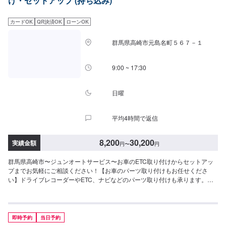
け・セットアップ (持ち込み)
て〉通常1~2日程度で納車いたします！車種や状態などにより作業内容が異
なる場合、納期が表示目安より変更となる場合がございます。〈ETC車載器
持ち込みについて〉ETC車載器の持ち込み可能です！オファー送信の際に、
カードOK
QR決済OK
ローンOK
持ち込みパーツの詳細をご入力ください。〈代車について〉無料の代車ご用
意しております！愛車の作業中は代車をご利用ください！※代車の燃料代はお
群馬県高崎市元島名町５６７－１
客様にご負担いただいております。【定休日・営業時間】定休日：不定休営
業時間：9:00~18:00
9:00 ~ 17:30
日曜
平均4時間で返信
8,200
30,200
実績金額
円
〜
円
群馬県高崎市〜ジュンオートサービス〜お車のETC取り付けからセットアッ
プまでお気軽にご相談ください！【お車のパーツ取り付けもお任せくださ
い】ドライブレコーダーやETC、ナビなどのパーツ取り付けも承ります。部
品販売が可能ですので、オファー時に車種情報をお送りください。入庫時に
お客様のご要望に合わせたご提案を致しますので、まずはお気軽にご相談く
ださい。【当社の特徴】✅車種に応じた対応！✅お客様のご要望に応じた提
案！✅輸入車の実績豊富で安心！【1】オファーにてお問い合わせ【2】お見
即時予約
当日予約
積り【3】お見積りにご納得いただければ作業開始【4】仕上がり次第納車----