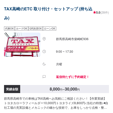
-ご来店時の注意、受付方法-----入庫の際はお気をつけてお越しください。駐
TAX高崎のETC 取り付け・セットアップ (持ち込
車スペースは事務所前の空いているスペースに駐車してください。受付はス
5.0
(28件)
タッフへ「メンテモで予約しました」とお伝えください。ご案内いたしま
み)
す。【定休日・営業時間】定休日：日・月曜日の祝日受付時間：9:00~18:00
代車OK
カードOK
QR決済OK
ローンOK
群馬県高崎市柴崎町936
9:00 ~ 17:30
月曜
返信待たずに予約確定！
8,000
30,000
実績金額
円
〜
円
群馬県高崎市での車検はTAX高崎へお気軽にご相談ください！【作業実績】
トヨタカローラフィールダー10,000円トヨタライズ8,800円<当社の特徴>◾自
社工場の充実設備とメカニックの確かな技術で、お車をしっかり点検・整
備！◾販売から整備までどんなことでもご相談下さい！◾24時間対応の無料コ