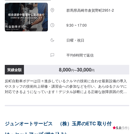
群馬県高崎市倉賀野町2951‐2
9:30 ~ 17:00
日曜・祝日
平均6時間で返信
8,000
30,000
実績金額
円
〜
円
反町自動車ボデーは日々進歩しているクルマの技術に合わせ最新設備の導入
やスタッフの技術向上研修・講習会への参加などを行い、あらゆるクルマに
対応できるようになっています！デジタル診断による正確な故障原因の究明
はもちろん高い技術力を持つスタッフの目視点検・ミリ単位の骨格修正など
で確実な修理・整備を行います！鈑金塗装修理をメインに国家資格を持つ整
備士による点検・メンテナンス、クルマのパーツ交換や取り付け・カスタム
など様々なサービスを展開しており、すべてにおいてクルマに精通したスタ
ッフよりお客様へ丁寧な説明を行うことを心がけています。-----------------------
ジュンオートサービス （株）玉昇のETC 取り付
---------------------------【1】オファーにてお問い合わせ【2】お見積り【3】お
5.0
(5件)
見積りにご納得いただければ作業開始【4】仕上がり次第納車〈納期につい