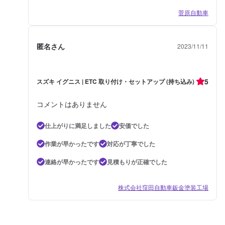
菅原自動車
匿名さん
2023/11/11
5
スズキ イグニス | ETC 取り付け・セットアップ (持ち込み)
コメントはありません
仕上がりに満足しました
安価でした
作業が早かったです
対応が丁寧でした
連絡が早かったです
見積もりが正確でした
株式会社窪田自動車鈑金塗装工場