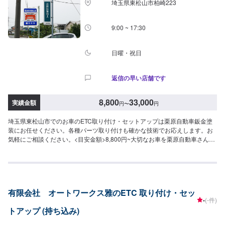
埼玉県東松山市柏崎223
持ち込みについて◯ETC車載器の持ち込み可能です。オファーの際に持ち込
みパーツの詳細をご入力ください。【定休日・営業時間】定休日：日曜日、
祝日営業時間：9:00~18:00
9:00 ~ 17:30
日曜・祝日
返信の早い店舗です
8,800
33,000
実績金額
円
〜
円
埼玉県東松山市でのお車のETC取り付け・セットアップは栗原自動車鈑金塗
装にお任せください。各種パーツ取り付けも確かな技術でお応えします。お
気軽にご相談ください。<目安金額>8,800円~大切なお車を栗原自動車さんへ
お任せしてよかったと思ってもらえるよう「親切・丁寧・誠意」をモットー
に日々対応させていただいております。専門の鈑金・塗装では、高い技術で
満足な仕上がりを常にご提供できるよう研鑽努力し、安心運転のための整
備・修理、車をもっと楽しむためのレストアやカスタムなどのサービスもご
提供しております。保険代理店業務にも力を入れ、お客様のカーライフを幅
有限会社 オートワークス雅のETC 取り付け・セッ
広く支えてまいります。オイル交換や車検、タイヤ交換などの基本的な車の
-
(-件)
メンテナンスも承っておりますのでお困りの際はお気軽にご相談ください！
トアップ (持ち込み)