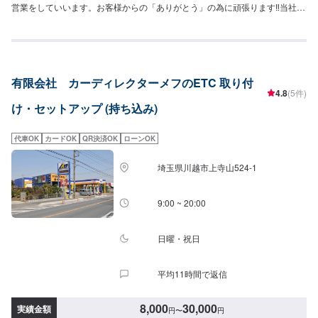
営業をしていいます。お客様からの「ありがとう」の為に頑張ります‼当社は
STAFF一同、お客様の大切なお車のカーコンサルタントとしてお客様にとっ
て一番良い方法をご提案・ご説明させて頂きます。部品の持ち込みも可能で
す。ご希望のお客様は車種情報・車検証・パーツの詳細をオファー送信時に
お送りください。【作業実績】ダイハツムーヴ12,540円【1】オファーにて
お問い合わせ【2】ご入庫・お見積り【3】お見積りにご納得いただければ作
有限会社 カーディレクターメフのETC 取り付
業開始【4】仕上がり次第納車<代車について>自費修理、整備に限り代車の
4.8
(5件)
貸し出しを無料で行っております。有償でのレンタル貸出も行っておりま
け・セットアップ (持ち込み)
す。お気軽にご相談下さい。※代車の燃料代はお客様にご負担いただいており
ます。<定休日・営業時間>定休日：月曜日営業時間：9:00~18:00
代車OK
カードOK
QR決済OK
ローンOK
埼玉県川越市上寺山524-1
9:00 ~ 20:00
日曜・祝日
平均11時間で返信
8,000
30,000
実績金額
円
〜
円