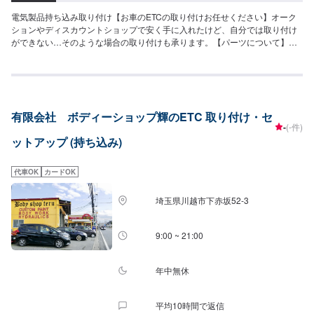
電気製品持ち込み取り付け【お車のETCの取り付けお任せください】オーク
ションやディスカウントショップで安く手に入れたけど、自分では取り付け
ができない…そのような場合の取り付けも承ります。【パーツについて】パ
ーツの持ち込み・ご購入も可能です。ご希望のお客様は車種情報と、持ち込
み・ご購入希望の旨をオファー備考欄にご記載ください。【代車について】
作業中は代車の貸し出しが可能です。※燃料代はお客様負担となります【営業
時間・定休日】営業時間:9:00〜20:00定休日
有限会社 ボディーショップ輝のETC 取り付け・セ
-
(-件)
ットアップ (持ち込み)
代車OK
カードOK
埼玉県川越市下赤坂52‐3
9:00 ~ 21:00
年中無休
平均10時間で返信