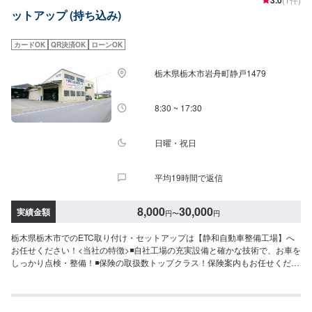
ットアップ (持ち込み)
カードOK
QR決済OK
ローンOK
栃木県栃木市岩舟町静戸1479
8:30 ~ 17:30
日曜・祝日
平均19時間で返信
8,000
30,000
実績金額
円
〜
円
栃木県栃木市でのETC取り付け・セットアップは【静和自動車整備工場】へ
お任せください！<当社の特徴>◾自社工場の充実設備と確かな技術で、お車を
しっかり点検・整備！◾保険の取扱数トップクラス！保険案内もお任せくださ
い！◾車の購入から日々のメンテナンス、修理に至るまでトータルサポート！
<お客様のご予算やご希望の時間に応じてプランをご提案！>★お安く済ませ
たい…★お時間があまり取れない…などのご相談もお気軽にどうぞ！【1】オ