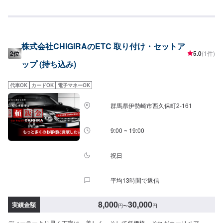
は、国産メーカーから外車メーカーまで様々なお車を伊勢崎市にて対応して
きた実績があり、他社で断られてしまったようなお車であっても鈑金塗装で
修理いたします。線キズからへこみ・塗装の色あせや剥げなどお客様の大切
な愛車をプロの技でお直しいたします。お困りのことがございましたらなん
でもご相談ください！鈑金塗装のプロフェッショナルがお車の状態をしっか
株式会社CHIGIRAのETC 取り付け・セットア
りと判断し、適切な修理の方法をご提案いたします。フロンガス交換機有！
2位
5.0
(1件)
最新車種のエアコン修理も対応できます！全員業界歴20年以上の大ベテラン
ップ (持ち込み)
の作業員です。お客様の愛車をご安心してお任せください！-----------------------
---------------------------【1】オファーにてお問い合わせ【2】お見積り【3】お
見積りにご納得いただければ作業開始【4】仕上がり次第納車-----------パーツ
代車OK
カードOK
電子マネーOK
持ち込みについて-----------パーツの持ち込み可能です。オファーにて詳細をお
願い致します。【定休日・営業時間】定休日：日曜日、祝日営業時間：
群馬県伊勢崎市西久保町2-161
8:30~17:30
9:00 ~ 19:00
祝日
平均13時間で返信
8,000
30,000
実績金額
円
〜
円
ディーラーより早く丁寧に、美しく、そして低価格、それがカーリペア