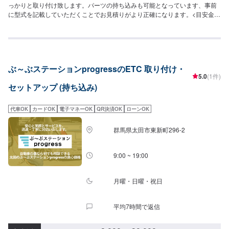
っかりと取り付け致します。パーツの持ち込みも可能となっています、事前
に型式を記載していただくことでお見積りがより正確になります。<目安金額
>・分離型取り付け工賃12,000円・セットアップ工賃15,000円(追加で本体料
金がかかります)--------------------------------------------------当社は埼玉県深谷市に
ある自動車整備工場です。国産車から輸入車(特にドイツ車の修理を得意とし
ています)、中古から最新の車まで幅広く作業を承っております。キズヘコミ
修理の鈑金塗装を1番得意としておりますが、車検やパーツ取り付け等まで幅
ぶ～ぶステーションprogressのETC 取り付け・
広くご対応させていただきます。スタッフ全員が自動車整備士の国家資格を
5.0
(1件)
持っておりますのでお客様の大切なお車の整備は是非私たちにお任せくださ
セットアップ (持ち込み)
い！お客様にご満足していただけるよう、丁寧に作業に取り組ませていただ
きます。
代車OK
カードOK
電子マネーOK
QR決済OK
ローンOK
群馬県太田市東新町296-2
9:00 ~ 19:00
月曜・日曜・祝日
平均7時間で返信