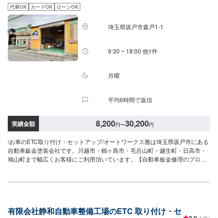
代車OK
カードOK
ローンOK
埼玉県坂戸市森戸1-1
9:30 ~ 18:00 他1件
月曜
平均6時間で返信
8,200
30,200
実績金額
円
〜
円
\お車のETC取り付け・セットアップ/オートワークス雅は埼玉県坂戸市にある
自動車鈑金塗装会社です。川越市・鶴ヶ島市・毛呂山町・越生町・日高市・
鳩山町まで幅広くお客様にご利用頂いています。【自動車板金修理のプロシ
ョップ】⭐️充実した設備⭐️様々なお客様のご要望に応じた修理⭐️安心と信頼を
売る地域に密着したサービス⭐️親切・丁寧をモットーに心がけ日々対応いたし
ております。保険適用の修理ももちろん承ります。お気軽にご相談くださ
い。【代車について】🚙代車の無料貸し出しを行なっております。ご希望の
方はお気軽にお問合せください。※燃料代はお客様負担となります。【営業時
有限会社静和自動車整備工場のETC 取り付け・セ
間・定休日】⏰営業時間：9時30分〜18時🗓定休日：月曜・祝日
3.0
(1件)