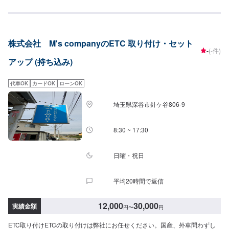
ールセンターを完備。おクルマのトラブルにいつでも対応いたします！<お客
様のご予算やご希望の時間に応じてプランをご提案！>★安く済ませたい…★
時間があまり取れない…★車が動かなくなってしまった…などのご相談もお
気軽にどうぞ！【1】オファーにてお問い合わせ【2】お見積り【3】お見積
株式会社 M's companyのETC 取り付け・セット
りにご納得いただければ作業開始【4】仕上がり次第納車-----納期について----
-
(-件)
-納期は通常1日～2日程度で納車となります。(要相談)納期は前後する場合が
アップ (持ち込み)
ございます。予めご了承ください。-----代車について-----無料の代車をご用意
しています。お車の作業中は代車をご利用ください。※代車の燃料代はお客様
にご負担いただいております。-----ご来店時の注意、受付方法-----入庫の際は
代車OK
カードOK
ローンOK
お気をつけてお越しください。駐車スペースは事務所前の空いているスペー
スに駐車してください。受付はスタッフへ「メンテモで予約しました」とお
埼玉県深谷市針ケ谷806‐9
伝えください。ご案内いたします。【定休日・営業時間】定休日：月曜日営
業時間：9:00~19:00※日曜日のみ9:00~18:00
8:30 ~ 17:30
日曜・祝日
平均20時間で返信
12,000
30,000
実績金額
円
〜
円
ETC取り付けETCの取り付けは弊社にお任せください。国産、外車問わずし