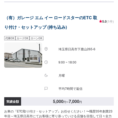
（有）ガレージ エム イー ロードスターのETC 取
5.0
(1件)
り付け・セットアップ (持ち込み)
代車OK
カードOK
ローンOK
埼玉県日高市下鹿山265-6
9:00 ~ 18:00
月曜
平均7時間で返信
5,000
7,000
実績金額
円
〜
円
お車の『ETC取り付け・セットアップ』お任せください！〜職歴35年創業23
年目～埼玉県日高市にてお客様に寄り添っていける店舗を目指して日々全力