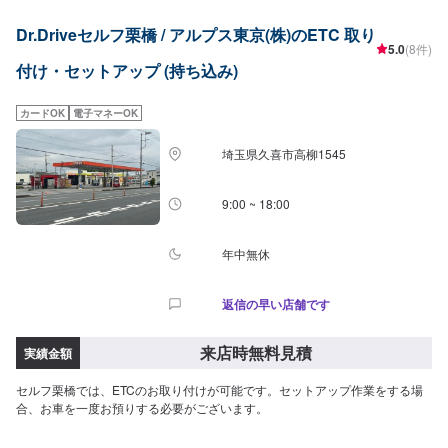
ファーにてお問い合わせ【2】お見積り【3】お見積りにご納得いただければ
作業開始【4】仕上がり次第納車-----納期について-----納期は通常1日～2日程
Dr.Driveセルフ栗橋 / アルプス東京(株)のETC 取り
度で納車となります。納期は前後する場合がございます。予めご了承くださ
5.0
(8件)
い。-----代車について-----代車をご用意しています。お車の作業中は代車をご
付け・セットアップ (持ち込み)
利用ください。※代車の燃料代はお客様にご負担いただいております。-----ご
来店時の注意、受付方法-----入庫の際はお気をつけてお越しください。駐車ス
ペースは事務所前の空いているスペースに駐車してください。受付はスタッ
カードOK
電子マネーOK
フへ「メンテモで予約しました」とお伝えください。ご案内いたします。
【定休日・営業時間】定休日：日曜日、祝日営業時間：8:30~17:30
埼玉県久喜市高柳1545
9:00 ~ 18:00
年中無休
返信の早い店舗です
来店時無料見積
実績金額
セルフ栗橋では、ETCのお取り付けが可能です。セットアップ作業をする場
合、お車を一度お預りする必要がございます。