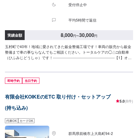
受付停止中
平均5時間で返信
8,000
30,000
実績金額
円
〜
円
玉村町で40年！地域に愛されてきた鈑金整備工場です！車両の販売から鈑金
整備まで車の事ならなんでもご相談ください。トータルケアの◯△□自動車
（ひふみじどうしゃ）です！--------------------------------------------------【1】オフ
ァーにてお問い合わせ【2】お見積り【3】お見積りにご納得いただければ作
業開始【4】仕上がり次第納車◯納期について◯通常1日〜2日程度で納車い
たします。車種や状態により納期が前後する場合がございます。予め、ご了
承ください。【定休日・営業時間】定休日：日曜日、祝日営業時間：
即時予約
当日予約
9:00~18:00
有限会社KOIKEのETC 取り付け・セットアップ
5.0
(8件)
(持ち込み)
代車OK
カードOK
群馬県前橋市上大島町94-2