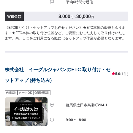
平均6時間で返信
8,000
30,000
実績金額
円
〜
円
《ETC取り付け・セットアップお任せください》★ETC本体の販売も承りま
す！★ETC本体の取り付け位置など、ご要望におこたえして取り付けいたし
ます。尚、ETCをご利用になる際にはセットアップ作業が必要となります
が、セットアップ作業は弊社ではなく提携の外部業者に委託しております。
予めご了承ください。＼＼\\地元で愛され続けて半世紀！//／／先代が高崎で
創業してから半世紀。地元の皆様から長年のご信頼に支えられながら、今な
お、技術の研鑽と工場の進化を続けています。技術はもちろんの事、お客様
のご予算、納期、代車が必要、移動が難しい（レッカーしてほしい）などな
株式会社 イーグルジャパンのETC 取り付け・セ
ど…お車のお困りごとについては何でもご相談ください。お困りごとにお応
5.0
(1件)
えし、解決する「対応力」で、お客様のカーライフのお役に立てればと考え
ットアップ (持ち込み)
ています。基本的なことから、パーツの選択、仕上がりの精度までいくつか
のプランをご提示の上、お客様にご納得いただけるプランで作業を進めて参
ります。常連さんから初めての方まで、ご来店を心からお待ちしておりま
代車OK
カードOK
QR決済OK
す。--------------------------------------------------【1】オファーにてお問い合わせ
【2】お見積り【3】お見積りにご納得いただければ作業開始【4】仕上がり
群馬県太田市高瀬町234-1
次第納車《パーツの持ち込み》☑新品・中古パーツの持ち込みOK！オファー
の際、使用されるパーツのお写真や詳細などをお送りください。《代車につ
いて》お車をお預かりしている間、ご入用のお客様には代車を無料でご用意
9:00 ~ 18:00
しております。詳しくはお気軽にお問い合わせください。※ガソリン代はお客
様にご負担いただきます。【定休日・営業時間】定休日：第二水曜日営業時