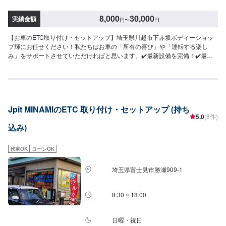
8,000
30,000
実績金額
円
〜
円
【お車のETC取り付け・セットアップ】埼玉県川越市下赤坂ボディーショッ
プ輝にお任せください！私たちはお車の「所有の喜び」や「運転する楽し
み」をサポートさせていただければと思います。✔️最新設備を完備！✔️最先
端のテクノロジー搭載のお車も対応可能ですセンサー搭載の車に乗られてい
るオーナー様、当店では法律改正前でもお客さまの安全を考えて、適切なご
提案をさせていただいております。【1】オファーにてお問い合わせ【2】お
見積り【3】お見積りにご納得いただければ作業開始【4】仕上がり次第納車
<パーツ持ち込みOK>パーツの持ち込み・販売が可能です。持ち込みをご希望
Jpit MINAMIのETC 取り付け・セットアップ (持ち
の方はオファーにて、車種情報と持ち込みパーツの詳細をお送りください。
5.0
(8件)
店頭でのパーツのご購入をご希望の方も車種情報と購入希望の旨をオファー
込み)
備考欄に誤入力ください。<代車について>代車をご用意しています。お車の
作業中は代車をご利用ください。※代車の燃料代はお客様にご負担いただいて
おります。<定休日・営業時間>定休日：年中無休（大型連休のみ休み）営業
代車OK
ローンOK
時間：9:00~21:00<輸入車のご注意>修理作業時に部品が必要な場合、一般的
に国内に流通している部品以外は本国取り寄せとなるため、作業完了までに
埼玉県富士見市勝瀬909‐1
お時間をいただく場合がございます。また車の性質上、追加部品・作業が必
要となるケースがあり、その場合は都度ご連絡をさせていただきます。
8:30 ~ 18:00
日曜・祝日