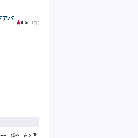
ドアバ
5.0
(11件)
------「傷や凹みを伊