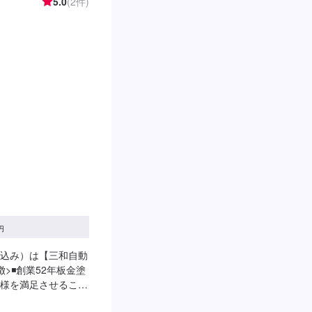
5.0
(2件)
ンダー
円
込み）は【三和自動
>◾創業52年板金塗
様を満足させること
理を行うので幅広い