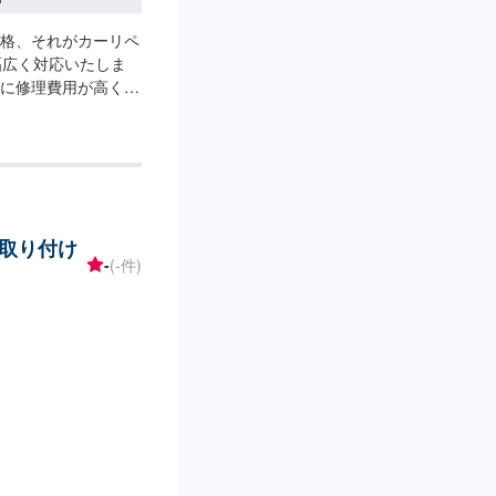
格、それがカーリペ
幅広く対応いたしま
に修理費用が高く、
かれます。それはデ
け工場へ修理を委託
応してしまうから。
交換をせず、修理対
ナルです。大切なお
--------------
取り付け
ーにてお問い合わせ【2】お見
-
(-件)
始【4】仕上がり次第
します。車種や状態
ご了承ください。□
さい。※燃料代は、お
い。□パーツ持ち込
ーの際に持ち込みパ
間】定休日：祝日営