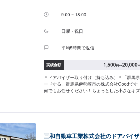
9:00 ~ 18:00
日曜・祝日
平均5時間で返信
1,500
20,000
実績金額
円
〜
＊ドアバイザー取り付け（持ち込み）＊「群馬県
ードする」群馬県伊勢崎市の株式会社Goodです
何でもお任せください！ちょっとした小さなキズ
してしまった事故車両、他店では断られがちな高
車など、長年の経験があります。どんなことでも
さい！＊パーツ持ち込み＊新品・中古パーツの持
の際、使用されるパーツのお写真や詳細などをお
車について＊無料の代車をご用意しています。必
用ください。※代車の燃料は満タンになってます
三和自動車工業株式会社のドアバイザ
タンでお願いします。【営業時間】平日9:00~18:0