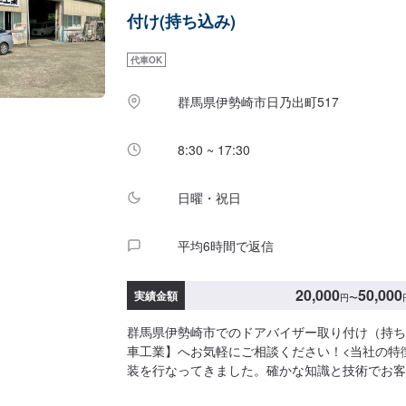
17:00【定休日】日曜日・祝祭日・当社規定カレ
付け(持ち込み)
代車OK
群馬県伊勢崎市日乃出町517
8:30 ~ 17:30
日曜・祝日
平均6時間で返信
20,000
50,000
実績金額
円
〜
群馬県伊勢崎市でのドアバイザー取り付け（持ち
車工業】へお気軽にご相談ください！<当社の特徴
装を行なってきました。確かな知識と技術でお客
ができると思います。◾交換を行うのではなく修