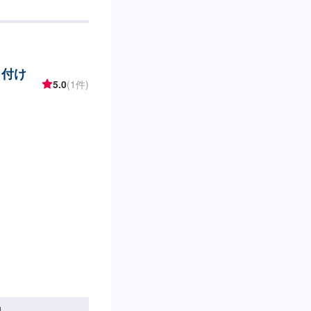
整備事業者ですの
算やご希望の時間に
★お時間があまり取
オファーにてお問い
ただければ作業開始
り付け
-納期は通常即日で納車と
5.0
(1件)
います。予めご了承く
しています。お車の作業
客様にご負担いただ
---入庫の際はお気を
の空いているスペー
テモで予約しまし
休日・営業時間】定
円