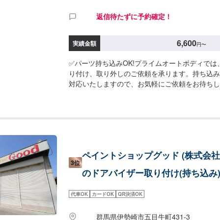
返信待たずに予約確定！
6,600
実績金額
円
〜
✅パーツ持ち込みOK!プライムオートボディでは
り付け、取り外しのご依頼を承ります。持ち込み
対応いたしますので、お気軽にご依頼をお待ちし
約受付は電話にてとなります。【参考価格(運転
け：6,600円取り外し：3,300円
ペイントショップグッド (株式会社G
3位
のドアバイザー取り付け(持ち込み
代車OK
カードOK
QR決済OK
群馬県伊勢崎市五目牛町431-3