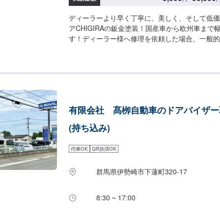
ディーラーより早く丁寧に、美しく、そして低価
アCHIGIRAの鈑金塗装！国産車から欧州車まで
す！ディーラー様へ修理を依頼した場合、一般的
また納車までの時間がかかるといった声がよく聞
ィーラー様が直接直すわけではなく、外部の下請
し、基本的には不具合箇所の修理を部品交換で対
私たちなら自社工場で即施工し、できるだけ部品
応いたします。私達は鈑金塗装のプロフェッショ
車はぜひ、カーリペアCHIGIRAにおまかせください！-----
有限会社 髙栁自動車のドアバイザー
-------------------------------【1】オファ
積り【3】お見積りにご納得いただければ作業開
(持ち込み)
納車□納期について□通常1〜2日程度で納車いた
により納期が前後する場合がございます。予め、
代車OK
QR決済OK
代車について□作業中は無料の代車をご利用くだ
客様負担となっております。予め、ご了承くださ
群馬県伊勢崎市下蓮町320-17
みについて□パーツの持ち込み可能です。オファ
ーツの詳細をご入力ください。【定休日・営業時
業時間：9:00~19:00
8:30 ~ 17:00