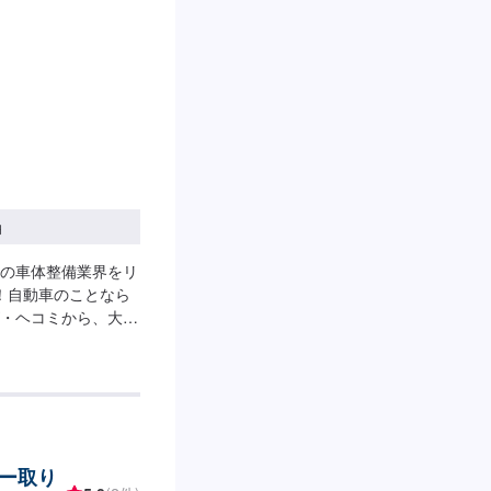
円
の車体整備業界をリ
！自動車のことなら
・ヘコミから、大破
い技術を要する輸入
お気軽にご相談くだ
ち込み可！オファー
送りください。＊代
要の際は代車をご利
ので、返却の際は満
ー取り
0土曜日9:00～