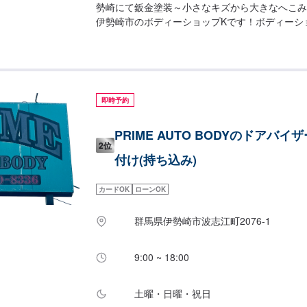
勢崎にて鈑金塗装～小さなキズから大きなへこみ
伊勢崎市のボディーショップKです！ボディーシ
メーカーから外車メーカーまで様々なお車を伊勢
た実績があり、他社で断られてしまったようなお
装で修理いたします。線キズからへこみ・塗装の
客様の大切な愛車をプロの技でお直しいたします
ざいましたらなんでもご相談ください！鈑金塗装
即時予約
ルがお車の状態をしっかりと判断し、適切な修理
します。フロンガス交換機有！最新車種のエアコ
PRIME AUTO BODYのドアバイ
す！全員業界歴20年以上の大ベテランの作業員
2位
ご安心してお任せください！-------------------------------
付け(持ち込み)
【1】オファーにてお問い合わせ【2】お見積り
得いただければ作業開始【4】仕上がり次第納車-----
カードOK
ローンOK
込みについて-----------パーツの持ち込み可能
をお願い致します。【定休日・営業時間】定休日
群馬県伊勢崎市波志江町2076-1
時間：8:30~17:30
9:00 ~ 18:00
土曜・日曜・祝日