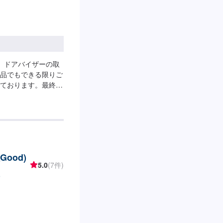
、ドアバイザーの取
品でもできる限りご
ております。最終予
席・助手席)】取り付
ood)
5.0
(7件)
)