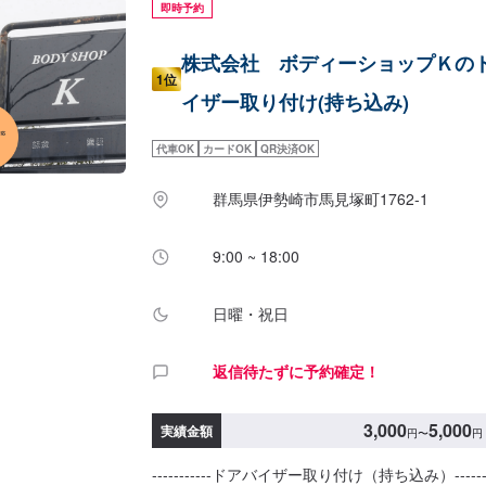
即時予約
株式会社 ボディーショップＫの
1位
イザー取り付け(持ち込み)
代車OK
カードOK
QR決済OK
群馬県伊勢崎市馬見塚町1762‐1
9:00 ~ 18:00
日曜・祝日
返信待たずに予約確定！
3,000
5,000
実績金額
円
〜
円
-----------ドアバイザー取り付け（持ち込み）----