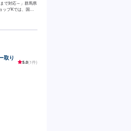
まで対応～」群馬県
ョップKでは、国産
崎市にて対応してき
車であっても鈑金塗
色あせや剥げなどお
。お困りのことがご
のプロフェッショナ
の方法をご提案いた
ン修理も対応できま
ザー取り
です。お客様の愛車を
5.0
(1件)
-------------------
【3】お見積りにご納
------パーツ持ち
です。オファーにて詳細
：日曜日、祝日営業