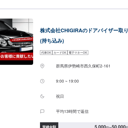
提案ができます。◾先進安全自動車対応優良車体
で、最新の車もお任せください！<お客様のご予
応じてプランをご提案！>★お安く済ませたい…
れない…などのご相談もお気軽にどうぞ！【1】
合わせ【2】お見積り【3】お見積りにご納得い
株式会社CHIGIRAのドアバイザー取
【4】仕上がり次第納車-----納期について----
なります。(要相談)納期は前後する場合がござ
(持ち込み)
ださい。-----代車について-----代車をご用意
中は代車をご利用ください。※代車の燃料代はお
代車OK
カードOK
電子マネーOK
いております。-----ご来店時の注意、受付方法--
つけてお越しください。駐車スペースは事務所前
群馬県伊勢崎市西久保町2-161
スに駐車してください。受付はスタッフへ「メン
た」とお伝えください。ご案内いたします。【定
休日：日曜日、祝日営業時間：8:30~17:30
9:00 ~ 19:00
祝日
平均13時間で返信
5,000
50,000
実績金額
円
〜