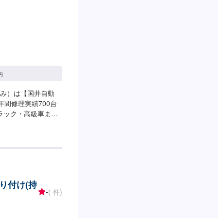
円
み）は【国井自動
年間修理実績700台
ラック・高級車ま
紹介されたホイールア
希望の時間に応じて
間があまり取れな
ァーにてお問い合わ
ければ作業開始【4】
通常1日～2日程度で納
り付け(持
ございます。予めご了
-
(-件)
--入庫の際はお気をつ
空いているスペース
モで予約しました」