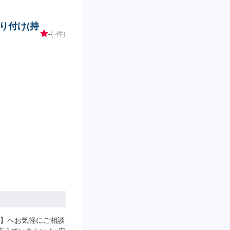
17:30【1】オファ
りにご納得いただけれ
り付け(持
-----納期は通常2
-
(-件)
により、納期は前後
代車について-----
代車をご利用くださ
おります。※内容など
--ご来店時の注意、
ださい。駐車スペース
さい。受付はスタッ
い。ご案内いたしま
】へお気軽にご相談