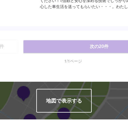
ください！<信頼と安心を深める技術でしっかり
心した車生活を送ってもらいたい・・・。わたし
応えたい。安心と「快適な空間」を願うあなたの
をご提案していきます。私たちの仕事は、お客様
頼」という目に見えない絆で繋がっています。な
仕事の内容のほとんどは見えないものだからです
ひとつ大切に愛情をかけていきたい！信頼を深め
えていきたい！そんな気持ちで仕事をしています
件
次の
20
件
どうぞ！【1】オファーにてお問い合わせ【2】
りにご納得いただければ作業開始【4】仕上がり次第
ついて-----納期は通常1日～2日程度で納車とな
1
/
1
ページ
は前後する場合がございます。予めご了承ください。
注意、受付方法-----入庫の際はお気をつけてお
ペースは事務所前の空いているスペースに駐車し
スタッフへ「メンテモで予約しました」とお伝え
たします。【定休日・営業時間】定休日：日曜日
9:00～17:00
地図で表示する