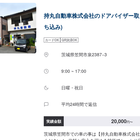
間】定休日：第一日曜日、水曜日営業時間：9:00~
ーにてお問い合わせ【2】お見積り【3】お見積
持丸自動車株式会社のドアバイザー取
ば作業開始【4】仕上がり次第納車-----納期について
日～3日程度で納車となります。車種や条件など
ち込み)
する場合がございます。予めご了承ください。-----
無料の代車をご用意しています。お車の作業中は
カードOK
QR決済OK
い。※代車の燃料代はお客様にご負担いただいて
により貸し出し出来かねる場合もございます。---
茨城県笠間市泉2387−3
受付方法-----入庫の際はお気をつけてお越しく
は事務所前のお客様駐車スペースに駐車してくだ
フへ「メンテモで予約しました」とお伝えくださ
9:00 ~ 17:00
す。
日曜・祝日
平均24時間で返信
20,000
実績金額
円
〜
茨城県笠間市での車の事は【持丸自動車株式会社