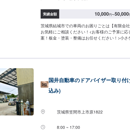
10,000
50,000
実績金額
円
〜
茨城県結城市での車両のお困りごとは【有限会社
お気軽にご相談ください！<お客様のご予算に応
案！板金・塗装・整備はお任せください！>小さ
うに大きな修理まで大切なお車の鈑金は福田自動
福田自動車では、キズや破損状況に合わせて最適
します。お客様のご要望・ご予算をお聞きし、最
案しますので、お気軽にお問い合わせ下さい。【
問い合わせ【2】お見積り【3】お見積りにご納
始【4】仕上がり次第納車-----納期について----
国井自動車のドアバイザー取り付け
程度で納車となります。(要相談)納期は前後す
3位
予めご了承ください。-----代車について-----
込み)
す。お車の作業中は代車をご利用ください。※代
にご負担いただいております。-----ご来店時の注意
庫の際はお気をつけてお越しください。駐車スペ
いているスペースに駐車してください。受付はス
茨城県笠間市上市原1822
で予約しました」とお伝えください。ご案内いた
営業時間】定休日：日曜、祝日営業時間：8:00~18
8:00 ~ 17:00