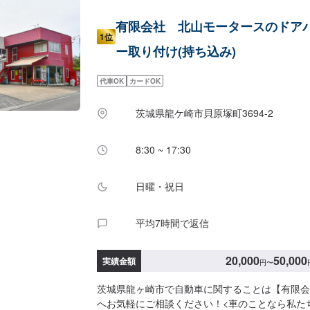
有限会社 北山モータースのドア
1位
ー取り付け(持ち込み)
代車OK
カードOK
茨城県龍ケ崎市貝原塚町3694-2
8:30 ~ 17:30
日曜・祝日
平均7時間で返信
20,000
50,000
実績金額
円
〜
茨城県龍ヶ崎市で自動車に関することは【有限会
へお気軽にご相談ください！<車のことなら私た