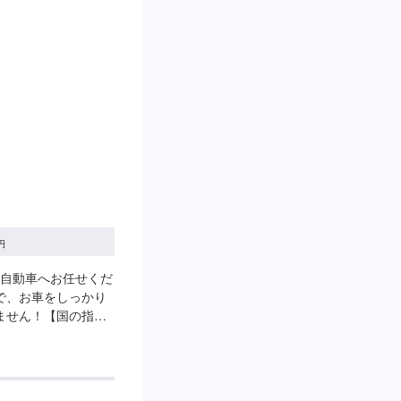
・営業時間】定休
17:00
円
自動車へお任せくだ
で、お車をしっかり
ません！【国の指定
とでもご相談下さ
らない…★タイヤの
★保険を使えべきな
！【定休日・営業時