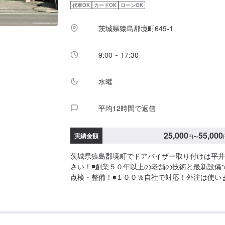
代車OK
カードOK
ローンOK
とお伝えください。ご案内いたします。【定休日
日：第２、４土曜日、日曜日、祝日営業時間：8:00~
茨城県猿島郡境町649-1
9:00 ~ 17:30
水曜
平均12時間で返信
25,000
55,000
実績金額
円
〜
茨城県猿島郡境町でドアバイザー取り付けは平井
さい！◾創業５０年以上の老舗の技術と最新設備
点検・整備！◾１００％自社で対応！外注は使い
整備工場】◾お車のトータルサポート！どんなこ
い！★ハンドルを少し曲げないと車がまっすぐ走
片減りが気になる…★他店で断られてしまった…
のかわからない…などのご相談もお気軽にどうぞ