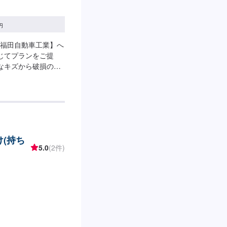
円
福田自動車工業】へ
じてプランをご提
なキズから破損のよ
車にお任せ下さい。
な修理方法をご提案
適な施工方法をご提
1】オファーにてお
得いただければ作業開
-納期は通常2日～3日
(持ち
る場合がございます。
5.0
(2件)
代車をご用意していま
車の燃料代はお客様
、受付方法-----入
ースは事務所前の空
タッフへ「メンテモ
します。【定休日・
:00