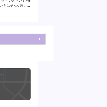
応えていきたい！>安
たちはそんな思いに
ために、整備・修理
からいただいた「信
ぜならお客様には、
。だからこそひとつ
る技術でしっかり応
。ご相談もお気軽に
お見積り【3】お見積
納車-----納期に
ります。(要相談)納期
-----ご来店時の
越しください。駐車ス
てください。受付は
ください。ご案内い
、祝日営業時間：