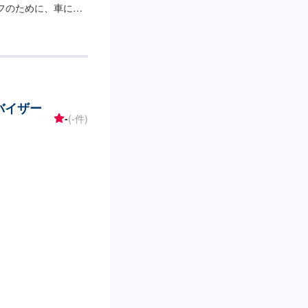
フのために、車に関
トップサービスを導
することが可能で
、保険相談まであら
るカーアドバイザー
まいります。【1】
お見積りにご納得いた
バイザー
について-----納期は
-
(-件)
納期は前後する場合が
の注意、受付方法---
車スペースは事務所前
はスタッフへ「メン
いたします。【定休
日営業時間：