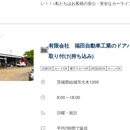
い！！>私たちはお客様の安心・安全なカーライ
するあらゆるご相談にお応えします。更にワンス
入している為、様々なサービスをスムーズに提供
す。お車の購入から日ごろのメンテナンス、修理
ゆるご要望にお応えします。これからも信頼され
であるよう、技術力とサービスの向上を目指して
オファーにてお問い合わせ【2】お見積り【3】
有限会社 福田自動車工業のドア
だければ作業開始【4】仕上がり次第納車-----納期
2位
通常1日～2日程度で納車となります。(要相談)
取り付け(持ち込み)
ございます。予めご了承ください。-----ご来店時
--入庫の際はお気をつけてお越しください。駐
代車OK
カードOK
電子マネーOK
QR決済OK
ローンOK
の空いているスペースに駐車してください。受付
テモで予約しました」とお伝えください。ご案内
茨城県結城市大木1209
日・営業時間】定休日：日曜日、祝日、第二土曜
8:30~17:30
8:00 ~ 18:00
日曜・祝日
平均7時間で返信