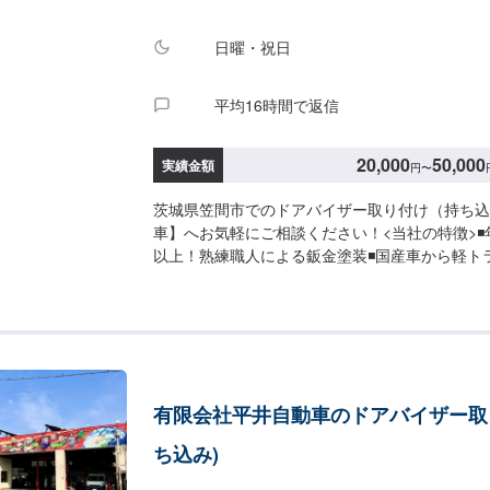
日曜・祝日
平均16時間で返信
20,000
50,000
実績金額
円
〜
茨城県笠間市でのドアバイザー取り付け（持ち込
車】へお気軽にご相談ください！<当社の特徴>◾
以上！熟練職人による鈑金塗装◾国産車から軽ト
で、あらゆる車種に対応可能！◾YouTubeでも
ライメントの設備も完備！<お客様のご予算やご
プランをご提案！>★お安く済ませたい…★お時
い…などのご相談もお気軽にどうぞ！【1】オフ
せ【2】お見積り【3】お見積りにご納得いただ
仕上がり次第納車-----納期について-----納期は
有限会社平井自動車のドアバイザー取
車となります。(要相談)納期は前後する場合が
承ください。-----ご来店時の注意、受付方法---
ち込み)
けてお越しください。駐車スペースは事務所前の
に駐車してください。受付はスタッフへ「メンテ