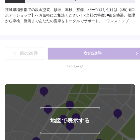
茨城県稲敷郡での鈑金塗装、修理、車検、整備、パーツ取り付けは【(株)滝口
ボデーショップ】へお気軽にご相談ください！<当社の特徴>◾鈑金塗装、修理
から車検、整備まであなたの愛車をトータルでサポート。「ワンストップ」
対応が『滝口ボデーショップ』の最大の強み。幅広いサービスメニューで、
どんな内容のご相談もトータルで承ります。車種を問わず、お車の事ならな
んでもお問い合わせください。◾プロの熟練の技が納得の仕上がりをお約束。
鈑金塗装のプロフェッショナルたちが、その持てる力の最大限を、お客様の
愛車に注ぎます。ディーラーと比べても遜色ない技術力から生まれる修理品
前の
20
件
次の
20
件
質への絶対の自信。とにかく安心してお任せください。<ご希望と条件に応じ
たパーソナルメニューを提案！>「技術的なクオリティの提供はもちろん、お
客様目線での最善のメニューと車輌価値をできる限り下げない処理をいかに
1
/
1
ページ
提案できるか。」それが「サービス業」としてのプライド。お客様それぞれ
のニーズや条件に確実に応えることにこだわります。【1】オファーにてお問
い合わせ【2】お見積り【3】お見積りにご納得いただければ作業開始【4】
仕上がり次第納車-----納期について-----納期は通常3日程度で納車となりま
す。(要相談)納期は前後する場合がございます。予めご了承ください。-----ご
来店時の注意、受付方法-----入庫の際はお気をつけてお越しください。駐車ス
ペースは事務所前の空いているスペースに駐車してください。受付はスタッ
フへ「メンテモで予約しました」とお伝えください。ご案内いたします。
【定休日・営業時間】定休日：日曜日祝日第二土曜日営業時間：8:30~17:30
地図で表示する