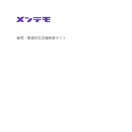
修理・整備対応店舗検索サイト
鈑金(板金)修理から車検・オイル交換・タイヤ交換などの整備もネットで簡単
に予約ができます。ドラレコやETCのパーツ持ち込み対応店舗も掲載中。
日々の洗車から、アライメント調整といったマニアックな作業まで対応可能
な店舗探しができ、来店予約まで対応しております。
ホーム
店舗を探す