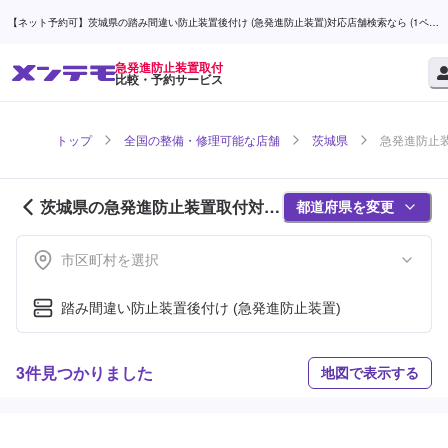
【ネット予約可】茨城県の踏み間違い防止装置後付け (急発進防止装置)対応店舗検索なら (1ペー
ジ目) | メンテモ
急発進防止装置取付
比較・予約サービス
トップ
全国の整備・修理可能な店舗
茨城県
急発進防止装
茨城県の急発進防止装置取付対応
都道府県を変更
店舗紹介 (1ページ目)
市区町村を選択
踏み間違い防止装置後付け (急発進防止装置)
3件見つかりました
地図で表示する