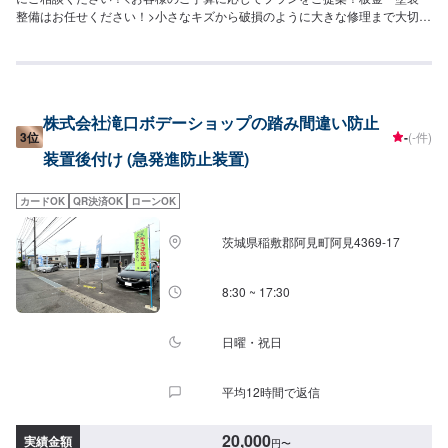
整備はお任せください！>小さなキズから破損のように大きな修理まで大切な
お車の鈑金は福田自動車にお任せ下さい。福田自動車では、キズや破損状況
に合わせて最適な修理方法をご提案します。お客様のご要望・ご予算をお聞
きし、最適な施工方法をご提案しますので、お気軽にお問い合わせ下さい。
【1】オファーにてお問い合わせ【2】お見積り【3】お見積りにご納得いた
だければ作業開始【4】仕上がり次第納車-----納期について-----納期は通常3日
株式会社滝口ボデーショップの踏み間違い防止
程度で納車となります。(要相談)納期は前後する場合がございます。予めご了
3位
-
(-件)
承ください。-----代車について-----代車をご用意しています。お車の作業中は
装置後付け (急発進防止装置)
代車をご利用ください。※代車の燃料代はお客様にご負担いただいておりま
す。-----ご来店時の注意、受付方法-----入庫の際はお気をつけてお越しくださ
い。駐車スペースは事務所前の空いているスペースに駐車してください。受
カードOK
QR決済OK
ローンOK
付はスタッフへ「メンテモで予約しました」とお伝えください。ご案内いた
します。【定休日・営業時間】定休日：日曜、祝日営業時間：8:00~18:00
茨城県稲敷郡阿見町阿見4369-17
8:30 ~ 17:30
日曜・祝日
平均12時間で返信
20,000
実績金額
円
〜