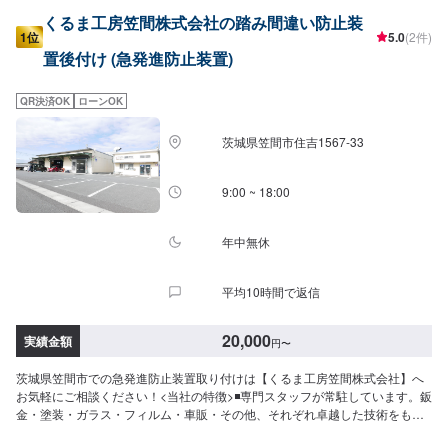
くるま工房笠間株式会社の踏み間違い防止装
1位
5.0
(2件)
置後付け (急発進防止装置)
QR決済OK
ローンOK
茨城県笠間市住吉1567-33
9:00 ~ 18:00
年中無休
平均10時間で返信
20,000
実績金額
円
〜
茨城県笠間市での急発進防止装置取り付けは【くるま工房笠間株式会社】へ
お気軽にご相談ください！<当社の特徴>◾専門スタッフが常駐しています。鈑
金・塗装・ガラス・フィルム・車販・その他、それぞれ卓越した技術をもつ
専門スタッフが２人１組で対応いたします。◾万全のアフターケアをいたしま