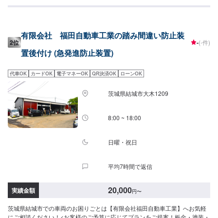
す。修理後に永久保証書を発行させて頂いております。お客様がそのお車を
乗っている間は保証します。◾土・日・祝も営業してるのでお客様がお休みで
も見積・修理ができます！お客様のご要望に併せて中古部品も準備できるの
でなんていっても低価格です。<お客様のご予算やご希望の時間に応じてプラ
有限会社 福田自動車工業の踏み間違い防止装
ンをご提案！>★お安く済ませたい…★お時間があまり取れない…などのご相
2位
-
(-件)
談もお気軽にどうぞ！【1】オファーにてお問い合わせ【2】お見積り【3】
置後付け (急発進防止装置)
お見積りにご納得いただければ作業開始【4】仕上がり次第納車-----納期につ
いて-----納期は通常3日～5日程度で納車となります。(要相談)納期は前後する
場合がございます。予めご了承ください。-----代車について-----代車をご用意
代車OK
カードOK
電子マネーOK
QR決済OK
ローンOK
しています。お車の作業中は代車をご利用ください。※代車の燃料代はお客様
にご負担いただいております。-----ご来店時の注意、受付方法-----入庫の際は
茨城県結城市大木1209
お気をつけてお越しください。駐車スペースは事務所前の空いているスペー
スに駐車してください。受付はスタッフへ「メンテモで予約しました」とお
伝えください。ご案内いたします。【定休日・営業時間】定休日：年中無休
8:00 ~ 18:00
（大型連休のみ休み）営業時間：9:00~18:00
日曜・祝日
平均7時間で返信
20,000
実績金額
円
〜
茨城県結城市での車両のお困りごとは【有限会社福田自動車工業】へお気軽
にご相談ください！<お客様のご予算に応じてプランをご提案！板金・塗装・