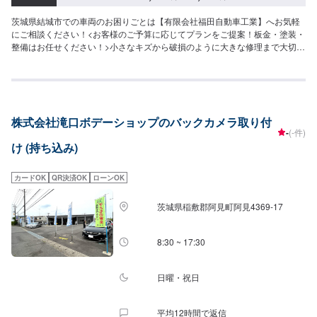
茨城県結城市での車両のお困りごとは【有限会社福田自動車工業】へお気軽
にご相談ください！<お客様のご予算に応じてプランをご提案！板金・塗装・
整備はお任せください！>小さなキズから破損のように大きな修理まで大切な
お車の鈑金は福田自動車にお任せ下さい。福田自動車では、キズや破損状況
に合わせて最適な修理方法をご提案します。お客様のご要望・ご予算をお聞
きし、最適な施工方法をご提案しますので、お気軽にお問い合わせ下さい。
【1】オファーにてお問い合わせ【2】お見積り【3】お見積りにご納得いた
だければ作業開始【4】仕上がり次第納車-----納期について-----納期は通常1日
株式会社滝口ボデーショップのバックカメラ取り付
～2日程度で納車となります。(要相談)納期は前後する場合がございます。予
-
(-件)
めご了承ください。-----代車について-----代車をご用意しています。お車の作
け (持ち込み)
業中は代車をご利用ください。※代車の燃料代はお客様にご負担いただいてお
ります。-----ご来店時の注意、受付方法-----入庫の際はお気をつけてお越しく
ださい。駐車スペースは事務所前の空いているスペースに駐車してくださ
カードOK
QR決済OK
ローンOK
い。受付はスタッフへ「メンテモで予約しました」とお伝えください。ご案
内いたします。【定休日・営業時間】定休日：日曜、祝日営業時間：
茨城県稲敷郡阿見町阿見4369-17
8:00~18:00
8:30 ~ 17:30
日曜・祝日
平均12時間で返信