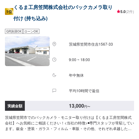
くるま工房笠間株式会社のバックカメラ取り
1位
5.0
(2件)
付け (持ち込み)
QR決済OK
ローンOK
茨城県笠間市住吉1567-33
9:00 ~ 18:00
年中無休
平均10時間で返信
13,000
実績金額
円
〜
茨城県笠間市でのバックカメラ・モニター取り付けは【くるま工房笠間株式
会社】へお気軽にご相談ください！<当社の特徴>◾専門スタッフが常駐してい
ます。鈑金・塗装・ガラス・フィルム・車販・その他、それぞれ卓越した技
術をもつ専門スタッフが２人１組で対応いたします。◾万全のアフターケアを