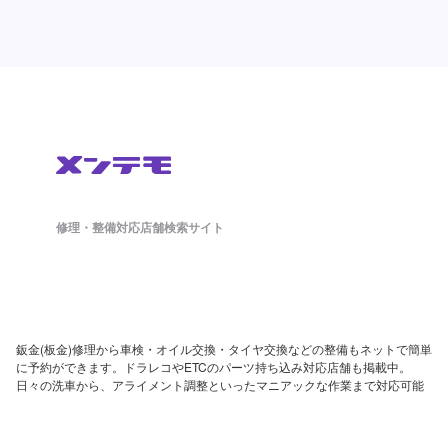
修理・整備対応店舗検索サイト
鈑金(板金)修理から車検・オイル交換・タイヤ交換などの整備もネットで簡単
に予約ができます。ドラレコやETCのパーツ持ち込み対応店舗も掲載中。
日々の洗車から、アライメント調整といったマニアックな作業まで対応可能
な店舗探しができ、来店予約まで対応しております。