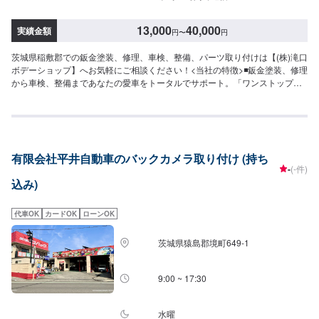
13,000
40,000
実績金額
円
〜
円
茨城県稲敷郡での鈑金塗装、修理、車検、整備、パーツ取り付けは【(株)滝口
ボデーショップ】へお気軽にご相談ください！<当社の特徴>◾鈑金塗装、修理
から車検、整備まであなたの愛車をトータルでサポート。「ワンストップ」
対応が『滝口ボデーショップ』の最大の強み。幅広いサービスメニューで、
どんな内容のご相談もトータルで承ります。車種を問わず、お車の事ならな
んでもお問い合わせください。◾プロの熟練の技が納得の仕上がりをお約束。
鈑金塗装のプロフェッショナルたちが、その持てる力の最大限を、お客様の
愛車に注ぎます。ディーラーと比べても遜色ない技術力から生まれる修理品
有限会社平井自動車のバックカメラ取り付け (持ち
質への絶対の自信。とにかく安心してお任せください。<ご希望と条件に応じ
-
(-件)
たパーソナルメニューを提案！>「技術的なクオリティの提供はもちろん、お
込み)
客様目線での最善のメニューと車輌価値をできる限り下げない処理をいかに
提案できるか。」それが「サービス業」としてのプライド。お客様それぞれ
のニーズや条件に確実に応えることにこだわります。【1】オファーにてお問
代車OK
カードOK
ローンOK
い合わせ【2】お見積り【3】お見積りにご納得いただければ作業開始【4】
仕上がり次第納車-----納期について-----納期は通常1日～2日程度で納車となり
茨城県猿島郡境町649-1
ます。(要相談)納期は前後する場合がございます。予めご了承ください。-----
ご来店時の注意、受付方法-----入庫の際はお気をつけてお越しください。駐車
スペースは事務所前の空いているスペースに駐車してください。受付はスタ
9:00 ~ 17:30
ッフへ「メンテモで予約しました」とお伝えください。ご案内いたします。
【定休日・営業時間】定休日：日曜日祝日第二土曜日営業時間：8:30~17:30
水曜