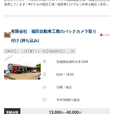
使用しています！◾ヤナセの指定工場！国産車だけでなく外車も幅広く対応い
たします！◾かすみがうら市の老舗自動車整備工場！どんなことでもご相談下
さい！<お客様のご予算やご希望の時間に応じてプランをご提案！>★お安く
済ませたい…★お時間があまり取れない…などのご相談もお気軽にどうぞ！
【1】オファーにてお問い合わせ【2】お見積り【3】お見積りにご納得いた
だければ作業開始【4】仕上がり次第納車-----納期について-----納期は通常2時
有限会社 福田自動車工業のバックカメラ取り
間程度で納車となります。(要相談)納期は前後する場合がございます。予めご
3位
-
(-件)
了承ください。-----代車について-----無料の代車をご用意しています。お車の
付け (持ち込み)
作業中は代車をご利用ください。※代車の燃料代はお客様にご負担いただいて
おります。-----ご来店時の注意、受付方法-----入庫の際はお気をつけてお越し
ください。駐車スペースは事務所前の空いているスペースに駐車してくださ
代車OK
カードOK
電子マネーOK
QR決済OK
ローンOK
い。受付はスタッフへ「メンテモで予約しました」とお伝えください。ご案
内いたします。【定休日・営業時間】定休日：日曜日、第2土曜日、祝日営業
茨城県結城市大木1209
時間：8:30~18:00
8:00 ~ 18:00
日曜・祝日
平均7時間で返信
13,000
40,000
実績金額
円
〜
円