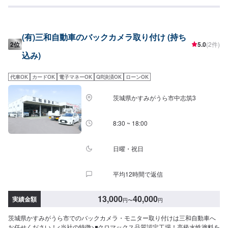
いたします。修理後に永久保証書を発行させて頂いております。お客様がそ
のお車を乗っている間は保証します。◾土・日・祝も営業してるのでお客様が
お休みでも見積・修理ができます！お客様のご要望に併せて中古部品も準備
できるのでなんていっても低価格です。<お客様のご予算やご希望の時間に応
(有)三和自動車のバックカメラ取り付け (持ち
じてプランをご提案！>★お安く済ませたい…★お時間があまり取れない…な
2位
5.0
(2件)
どのご相談もお気軽にどうぞ！【1】オファーにてお問い合わせ【2】お見積
込み)
り【3】お見積りにご納得いただければ作業開始【4】仕上がり次第納車-----
納期について-----納期は通常2日～3日程度で納車となります。(要相談)納期は
前後する場合がございます。予めご了承ください。-----代車について-----代車
代車OK
カードOK
電子マネーOK
QR決済OK
ローンOK
をご用意しています。お車の作業中は代車をご利用ください。※代車の燃料代
はお客様にご負担いただいております。-----ご来店時の注意、受付方法-----入
茨城県かすみがうら市中志筑3
庫の際はお気をつけてお越しください。駐車スペースは事務所前の空いてい
るスペースに駐車してください。受付はスタッフへ「メンテモで予約しまし
た」とお伝えください。ご案内いたします。【定休日・営業時間】定休日：
8:30 ~ 18:00
年中無休（大型連休のみ休み）営業時間：9:00~18:00
日曜・祝日
平均12時間で返信
13,000
40,000
実績金額
円
〜
円
茨城県かすみがうら市でのバックカメラ・モニター取り付けは三和自動車へ
お任せください！<当社の特徴>◾クロマックス品質認定工場！高級水性塗料を