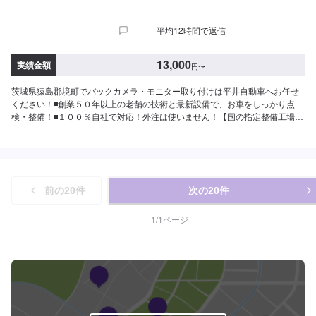
平均12時間で返信
13,000
実績金額
円
〜
茨城県猿島郡境町でバックカメラ・モニター取り付けは平井自動車へお任せ
ください！◾創業５０年以上の老舗の技術と最新設備で、お車をしっかり点
検・整備！◾１００％自社で対応！外注は使いません！【国の指定整備工場】
◾お車のトータルサポート！どんなことでもご相談下さい！★ハンドルを少し
曲げないと車がまっすぐ走らない…★タイヤの片減りが気になる…★他店で
断られてしまった…★保険を使えべきなのかわからない…などのご相談もお
気軽にどうぞ！【定休日・営業時間】定休日：第一日曜日、水曜日営業時
間：9:00~17:30【1】オファーにてお問い合わせ【2】お見積り【3】お見積
前の
20
件
次の
20
件
りにご納得いただければ作業開始【4】仕上がり次第納車-----納期について----
-納期は通常2日～3日程度で納車となります。車種や条件などにより、納期は
前後する場合がございます。予めご了承ください。-----代車について-----無料
1
/
1
ページ
の代車をご用意しています。お車の作業中は代車をご利用ください。※代車の
燃料代はお客様にご負担いただいております。※内容などにより貸し出し出来
かねる場合もございます。-----ご来店時の注意、受付方法-----入庫の際はお気
をつけてお越しください。駐車スペースは事務所前のお客様駐車スペースに
駐車してください。受付はスタッフへ「メンテモで予約しました」とお伝え
ください。ご案内いたします。