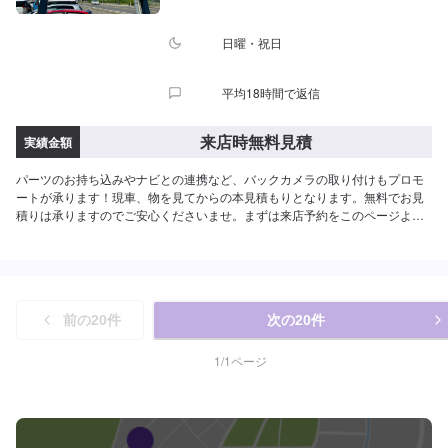
日曜・祝日
平均18時間で返信
来店時無料見積
実績金額
パーツのお持ち込みやナビとの連携など、バックカメラの取り付けもプロモ
ートが承ります！現車、物を見てからの本見積もりとなります。無料でお見
積りは承りますのでご安心くださいませ。まずは来店予約をこのページより
お願いいたします！
前の
20
件
次の
20
件
1
/
1
ページ