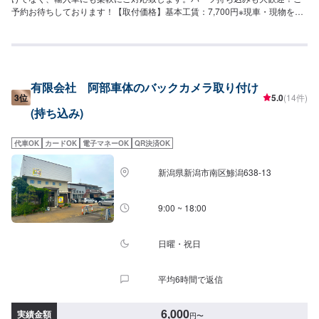
予約お待ちしております！【取付価格】基本工賃：7,700円※現車・現物をご
確認の上で本見積りをさせていただきます。※取付位置のご相談やナビ連携
は、ご来店時にご相談をお待ちしております。
有限会社 阿部車体のバックカメラ取り付け
3位
5.0
(14件)
(持ち込み)
代車OK
カードOK
電子マネーOK
QR決済OK
新潟県新潟市南区鯵潟638-13
9:00 ~ 18:00
日曜・祝日
平均6時間で返信
6,000
実績金額
円
〜