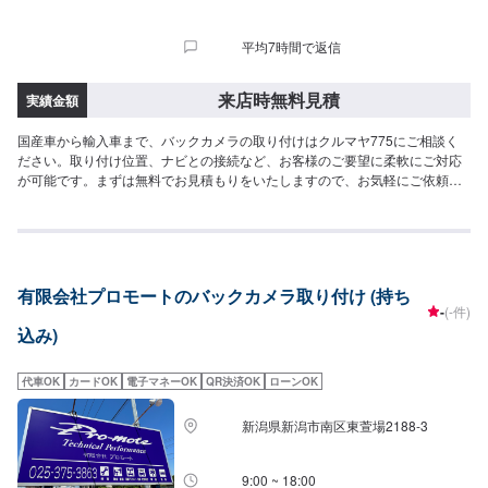
平均7時間で返信
来店時無料見積
実績金額
国産車から輸入車まで、バックカメラの取り付けはクルマヤ775にご相談く
ださい。取り付け位置、ナビとの接続など、お客様のご要望に柔軟にご対応
が可能です。まずは無料でお見積もりをいたしますので、お気軽にご依頼く
ださいませ。
有限会社プロモートのバックカメラ取り付け (持ち
-
(-件)
込み)
代車OK
カードOK
電子マネーOK
QR決済OK
ローンOK
新潟県新潟市南区東萱場2188-3
9:00 ~ 18:00