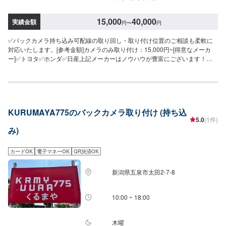
15,000
40,000
実績金額
円
〜
円
✅バックカメラ持ち込み可配線の取り回し・取り付け位置のご相談も柔軟に
対応いたします。[参考金額]カメラのみ取り付け：15,000円~[得意なメーカ
ー]✅トヨタ✅ホンダ✅日産上記メーカーはノウハウが豊富にございます！ど
んな小さな整備でも構いません！お気軽にお問い合わせくださいませ！[無料
の代車をご用意可能]突然の修理・整備のタイミングでもご安心ください。無
料の代車をご用意可能です。(代車参考車種)トヨタパッソダイハツムーブダイ
ハツミラココア
KURUMAYA775のバックカメラ取り付け (持ち込
5.0
(1件)
み)
カードOK
電子マネーOK
QR決済OK
新潟県五泉市太田2-7-8
10:00 ~ 18:00
木曜