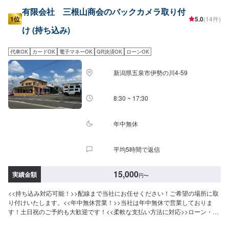
有限会社 三根山商会のバックカメラ取り付
1位
5.0
(14件)
け (持ち込み)
代車OK
カードOK
電子マネーOK
QR決済OK
ローンOK
新潟県五泉市伊勢の川4-59
8:30 ~ 17:30
年中無休
平均5時間で返信
15,000
実績金額
円
〜
<<持ち込み対応可能！>>配線まで当社にお任せください！ご希望の場所に取
り付けいたします。<<年中無休営業！>>当社は年中無休で営業しておりま
す！土日祝のご予約も大歓迎です！<<柔軟な支払い方法に対応>>ローン・ク
レジットカード決済(JCB・AmericanExpress・Diners)だけでなく、QR決済