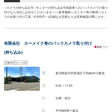
✅カメラの持ち込み可✅モニターの持ち込み可国産車へのバックカメラの取り
付けなら当社にお任せくださいませ！<<参考価格>>モニター有の車両へカメ
ラのみ取り付け工賃：6,000円～※詳細なお見積もりは現車確認の際にさせて
いただきます。<<無料の代車のご用意可能>>カメラ取り付けにお時間かかる
場合には無料の代車をご用意可能です。[参考車種]ラクティスライフウィッシ
ュ
有限会社 カーメイク巻のバックカメラ取り付け
5.0
(5件)
(持ち込み)
代車OK
カードOK
新潟県新潟市西蒲区下和納3412番地
9:00 ~ 17:00
日曜・祝日
平均8時間で返信