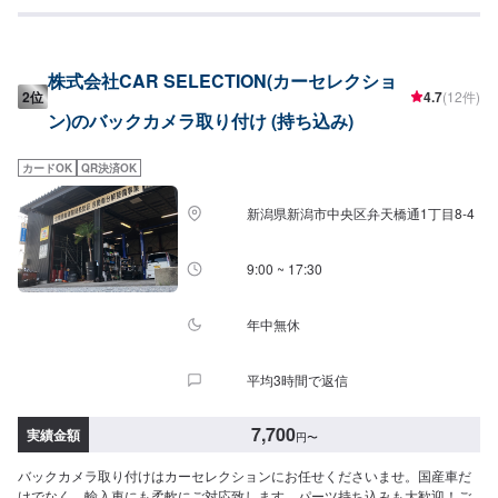
や電子マネーにも対応しております。お客様のお好みの支払い方法でどう
ぞ！
株式会社CAR SELECTION(カーセレクショ
2位
4.7
(12件)
ン)のバックカメラ取り付け (持ち込み)
カードOK
QR決済OK
新潟県新潟市中央区弁天橋通1丁目8-4
9:00 ~ 17:30
年中無休
平均3時間で返信
7,700
実績金額
円
〜
バックカメラ取り付けはカーセレクションにお任せくださいませ。国産車だ
けでなく、輸入車にも柔軟にご対応致します。パーツ持ち込みも大歓迎！ご