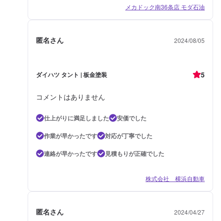
メカドック南36条店 モダ石油
匿名さん
2024/08/05
5
ダイハツ タント | 板金塗装
コメントはありません
仕上がりに満足しました
安価でした
作業が早かったです
対応が丁寧でした
連絡が早かったです
見積もりが正確でした
株式会社 横浜自動車
匿名さん
2024/04/27