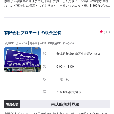
修理から事故車の修理まで是非当社にお任せください！<<当社の得意な車種
>>ホンダ車を特に得意としております！当社のマスコット車、N360などの旧
車から最新の車種までお任せください！<<代車無料貸出！>>事故や故障の際
にも安心！無料の代車をご用意可能です！<参考車種>日産ノート日産マーチ
ダイハツムーヴダイハツミライーストヨタハイエース
-
(-件)
有限会社プロモートの板金塗装
代車OK
カードOK
電子マネーOK
QR決済OK
ローンOK
新潟県新潟市南区東萱場2188-3
9:00 ~ 18:00
日曜・祝日
平均18時間で返信
来店時無料見積
実績金額
有限会社プロモートでは国産車から輸入車まで、幅広い修理をお任せくださ