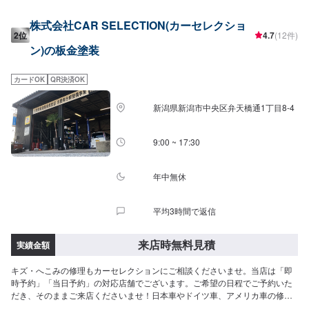
でなく、QR決済や電子マネーにも対応しております。お客様のお好みの支払
い方をお選びください！
株式会社CAR SELECTION(カーセレクショ
2位
4.7
(12件)
ン)の板金塗装
カードOK
QR決済OK
新潟県新潟市中央区弁天橋通1丁目8-4
9:00 ~ 17:30
年中無休
平均3時間で返信
来店時無料見積
実績金額
キズ・へこみの修理もカーセレクションにご相談くださいませ。当店は「即
時予約」「当日予約」の対応店舗でございます。ご希望の日程でご予約いた
だき、そのままご来店くださいませ！日本車やドイツ車、アメリカ車の修理
を得意としています。電気自動車でも対応可能です。詳しいお見積りは入庫