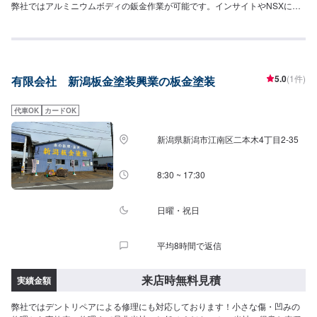
弊社ではアルミニウムボディの鈑金作業が可能です。インサイトやNSXにお
乗りの方は是非ご相談くださいませ！フェラーリの鈑金実績ございます。欧
州車にお乗りの方も弊社にご相談ください。まずはお見積もりでのご来店、
お待ちしております。[得意なメーカー]✅日本車全般どんなメーカーにも対応
いたします。どんな小さな傷でも構いません！お気軽にお問い合わせくださ
いませ！見積もりは無料です！[無料の代車をご用意可能]突然の修理・整備の
5.0
(1件)
有限会社 新潟板金塗装興業の板金塗装
タイミングでもご安心ください。無料の代車をご用意可能です。(代車参考車
種)トヨタパッソダイハツムーブダイハツミラココア
代車OK
カードOK
新潟県新潟市江南区二本木4丁目2-35
8:30 ~ 17:30
日曜・祝日
平均8時間で返信
来店時無料見積
実績金額
弊社ではデントリペアによる修理にも対応しております！小さな傷・凹みの