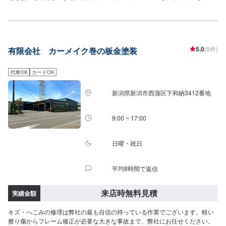
す。[無料の代車のご用意可能です]修理・整備の際には無料の代車をご用意可
能いたします。[参考車種]ラクティスライフウィッシュ
5.0
(5件)
有限会社 カーメイク巻の板金塗装
代車OK
カードOK
新潟県新潟市西蒲区下和納3412番地
9:00 ~ 17:00
日曜・祝日
平均8時間で返信
来店時無料見積
実績金額
キズ・へこみの修理は弊社の最も自信の持っている作業でございます。軽い
擦り傷からフレーム修正が必要な大きな事故まで、弊社にお任せください。