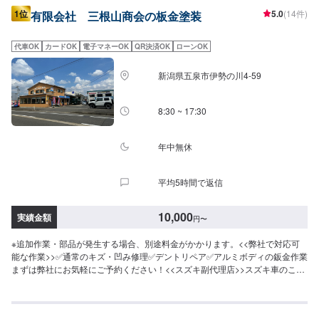
1位
5.0
(14件)
有限会社 三根山商会の板金塗装
代車OK
カードOK
電子マネーOK
QR決済OK
ローンOK
新潟県五泉市伊勢の川4-59
8:30 ~ 17:30
年中無休
平均5時間で返信
10,000
実績金額
円
〜
※追加作業・部品が発生する場合、別途料金がかかります。<<弊社で対応可
能な作業>>✅通常のキズ・凹み修理✅デントリペア✅アルミボディの鈑金作業
まずは弊社にお気軽にご予約ください！<<スズキ副代理店>>スズキ車のこと
なら小さい傷から大きな損傷までなんでも大丈夫！弊社にお任せください！
<<年中無休営業！>>当社は年中無休で営業しております！<<柔軟な支払い方
法>>ローン・クレジットカード決済(JCB・AmericanExpress・Diners)だけ