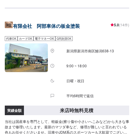
していただき、車の状態を直接ご確認した上でご提示させていただきます。
お見積りは無料ですのでご安心くださいませ。
3位
5.0
(14件)
有限会社 阿部車体の板金塗装
代車OK
カードOK
電子マネーOK
QR決済OK
新潟県新潟市南区鯵潟638-13
9:00 ~ 18:00
日曜・祝日
平均6時間で返信
来店時無料見積
実績金額
当社は国産車を専門として、軽鈑金(擦り傷や小さいへこみなど)から大きな事
故まで修理いたします。最新のマツダ車など、修理が難しいと言われている
色もお任せくださいませ。旧車やJDM系のスポーツカーも大歓迎でございま