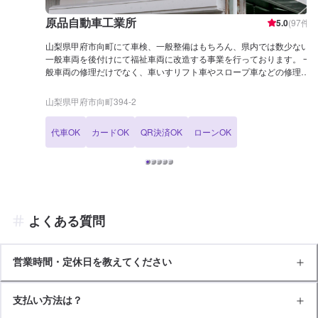
原品自動車工業所
5.0
(
97
件)
山梨県甲府市向町にて車検、一般整備はもちろん、県内では数少ない
一般車両を後付けにて福祉車両に改造する事業を行っております。 一
般車両の修理だけでなく、車いすリフト車やスロープ車などの修理も
お任せください。 おクルマの運転や乗降りなどに不安や不便を感じて
いる方、福祉住環境コーディネーターの資格も持ち合わせたエンジニ
山梨県甲府市向町394-2
アに是非ご相談下さい！ また、クルマの内装パネルにも利用される
「水圧転写」の技術を用いたカスタムプリントも行っております。 内
代車OK
カードOK
QR決済OK
ローンOK
装パネルやドアミラー、家電のカバーや小物まで自分好みのオリジナ
ルな一品の制作も致します。
よくある質問
営業時間・定休日を教えてください
支払い方法は？