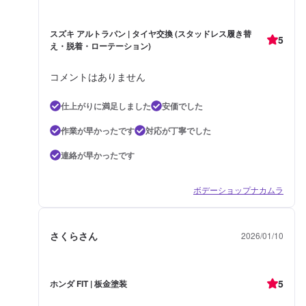
スズキ アルトラパン | タイヤ交換 (スタッドレス履き替
5
え・脱着・ローテーション)
コメントはありません
仕上がりに満足しました
安価でした
作業が早かったです
対応が丁寧でした
連絡が早かったです
ボデーショップナカムラ
さくらさん
2026/01/10
5
ホンダ FIT | 板金塗装