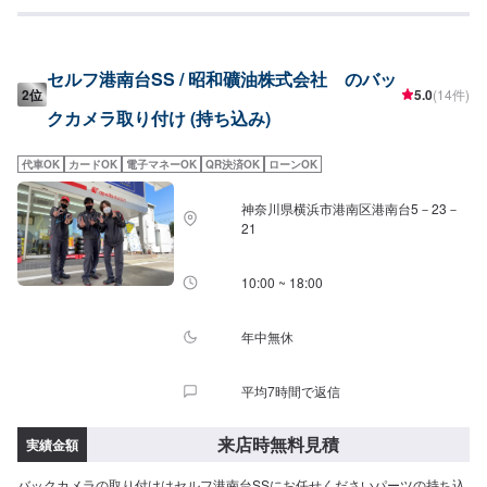
経験豊富な資格保持者が多数在籍>>自動車検査員が5名、二級整備士が5名、
車体整備士が1名と、多数の従業員が在籍しております。車検だけでなく、整
備や修理の際もお客さまのお車を受け入れる体制が整っております。ご予
約・ご来店を心よりお待ちしております！
セルフ港南台SS / 昭和礦油株式会社 のバッ
2位
5.0
(14件)
クカメラ取り付け (持ち込み)
代車OK
カードOK
電子マネーOK
QR決済OK
ローンOK
神奈川県横浜市港南区港南台5－23－
21
10:00 ~ 18:00
年中無休
平均7時間で返信
来店時無料見積
実績金額
バックカメラの取り付けはセルフ港南台SSにお任せくださいパーツの持ち込