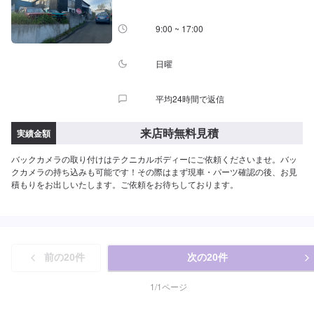
9:00 ~ 17:00
日曜
平均24時間で返信
来店時無料見積
実績金額
バックカメラの取り付けはテクニカルボディーにご依頼くださいませ。バッ
クカメラの持ち込みも可能です！その際はまず現車・パーツ確認の後、お見
積もりをお出しいたします。ご依頼をお待ちしております。
前の
20
件
次の
20
件
1
/
1
ページ