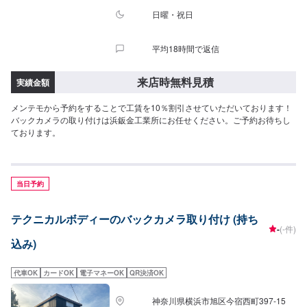
日曜・祝日
平均18時間で返信
来店時無料見積
実績金額
メンテモから予約をすることで工賃を10％割引させていただいております！
バックカメラの取り付けは浜鈑金工業所にお任せください。ご予約お待ちし
ております。
当日予約
テクニカルボディーのバックカメラ取り付け (持ち
-
(-件)
込み)
代車OK
カードOK
電子マネーOK
QR決済OK
神奈川県横浜市旭区今宿西町397-15