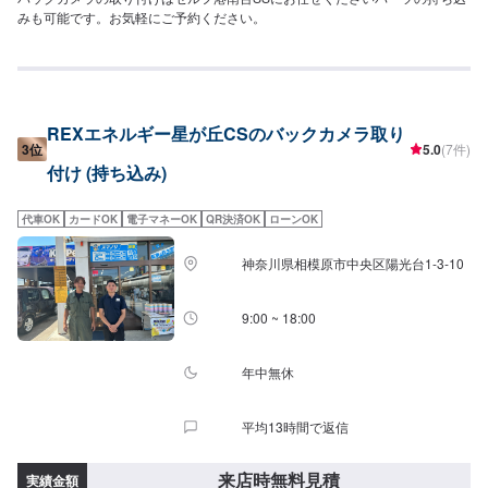
みも可能です。お気軽にご予約ください。
REXエネルギー星が丘CSのバックカメラ取り
3位
5.0
(7件)
付け (持ち込み)
代車OK
カードOK
電子マネーOK
QR決済OK
ローンOK
神奈川県相模原市中央区陽光台1-3-10
9:00 ~ 18:00
年中無休
平均13時間で返信
来店時無料見積
実績金額