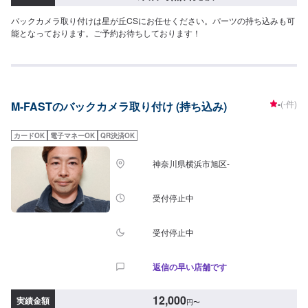
バックカメラ取り付けは星が丘CSにお任せください。パーツの持ち込みも可
能となっております。ご予約お待ちしております！
-
(-件)
M-FASTのバックカメラ取り付け (持ち込み)
カードOK
電子マネーOK
QR決済OK
神奈川県横浜市旭区-
受付停止中
受付停止中
返信の早い店舗です
12,000
実績金額
円
〜