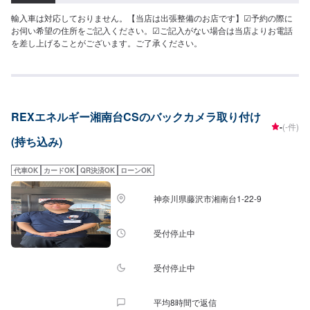
輸入車は対応しておりません。【当店は出張整備のお店です】☑︎予約の際に
お伺い希望の住所をご記入ください。☑︎ご記入がない場合は当店よりお電話
を差し上げることがございます。ご了承ください。
REXエネルギー湘南台CSのバックカメラ取り付け
-
(-件)
(持ち込み)
代車OK
カードOK
QR決済OK
ローンOK
神奈川県藤沢市湘南台1-22-9
受付停止中
受付停止中
平均8時間で返信