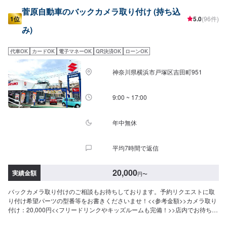
菅原自動車のバックカメラ取り付け (持ち込
1位
5.0
(96件)
み)
代車OK
カードOK
電子マネーOK
QR決済OK
ローンOK
神奈川県横浜市戸塚区吉田町951
9:00 ~ 17:00
年中無休
平均7時間で返信
20,000
実績金額
円
〜
バックカメラ取り付けのご相談もお待ちしております。予約リクエストに取
り付け希望パーツの型番等をお書きくださいませ！<<参考金額>>カメラ取り
付け：20,000円<<フリードリンクやキッズルームも完備！>>店内でお待ち頂
く場合や、家族連れの方にも快適にお過ごし頂けるよう努めております。<<