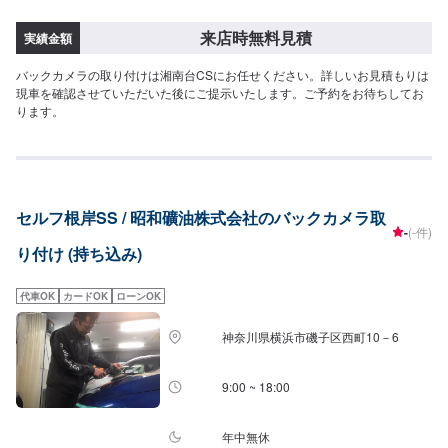
来店時無料見積
実績金額
バックカメラの取り付けは湘南台CSにお任せください。詳しいお見積もりは
現車を確認させていただいた後にご提示いたします。ご予約をお待ちしてお
ります。
セルフ根岸SS / 昭和礦油株式会社のバックカメラ取
-
(-件)
り付け (持ち込み)
代車OK
カードOK
ローンOK
神奈川県横浜市磯子区西町10－6
9:00 ~ 18:00
年中無休