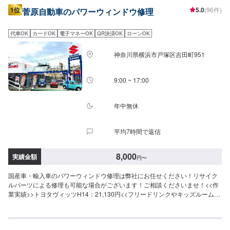
1位
5.0
(96件)
菅原自動車のパワーウィンドウ修理
代車OK
カードOK
電子マネーOK
QR決済OK
ローンOK
神奈川県横浜市戸塚区吉田町951
9:00 ~ 17:00
年中無休
平均7時間で返信
8,000
実績金額
円
〜
国産車・輸入車のパワーウィンドウ修理は弊社にお任せください！リサイク
ルパーツによる修理も可能な場合がございます！ご相談くださいませ！<<作
業実績>>トヨタヴィッツH14：21,130円<<フリードリンクやキッズルームも
完備>>お見積もりにお越しのお客さまや、家族連れの方にも快適に過ごすこ
とができるよう心がけております。<<経験豊富な資格保持者が多数在籍>>自
動車検査員が5名、二級整備士が5名、車体整備士が1名と、多数の工員が在