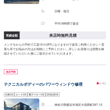
日曜・祝日
平均18時間で返信
来店時無料見積
実績金額
メンテモからの予約で工賃10％OFFになりますので是非ご利用ください！窓
落ち等でお悩みの方はお気軽にご予約ください。詳しいお見積りは状態を確
認させていただいた後にご提示させていただきます。
当日予約
-
(-件)
テクニカルボディーのパワーウィンドウ修理
代車OK
カードOK
電子マネーOK
QR決済OK
神奈川県横浜市旭区今宿西町397-15