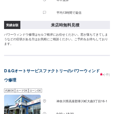
平均13時間で返信
来店時無料見積
実績金額
パワーウィンドウ修理はセルフ根岸にお任せください。窓が落ちてきてしま
うなどの症状がある方はお気軽にご相談ください。ご予約をお待ちしており
ます。
D＆Gオートサービスファクトリーのパワーウィンド
-
(-件)
ウ修理
代車OK
カードOK
ローンOK
神奈川県高座郡寒川町大曲3丁目16-1
9:00 ~ 18:30