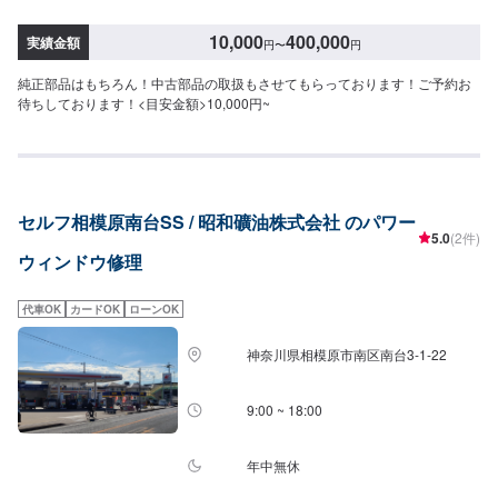
10,000
400,000
実績金額
円
〜
円
純正部品はもちろん！中古部品の取扱もさせてもらっております！ご予約お
待ちしております！<目安金額>10,000円~
セルフ相模原南台SS / 昭和礦油株式会社 のパワー
5.0
(2件)
ウィンドウ修理
代車OK
カードOK
ローンOK
神奈川県相模原市南区南台3-1-22
9:00 ~ 18:00
年中無休