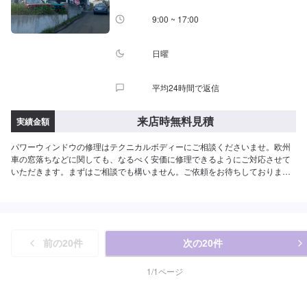
9:00 ~ 17:00
日曜
平均24時間で返信
来店時無料見積
実績金額
パワーウィンドウの修理はテクニカルボディーにご相談くださいませ。欧州
車の窓落ちなどに関しても、なるべく安価に修理できるようにご対応させて
いただきます。まずはご相談でも構いません。ご依頼をお待ちしておりま
す！
前の
20
件
次の
20
件
1
/
1
ページ