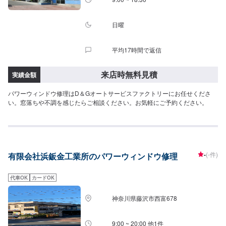
日曜
平均17時間で返信
来店時無料見積
実績金額
パワーウィンドウ修理はD＆Gオートサービスファクトリーにお任せくださ
い。窓落ちや不調を感じたらご相談ください。お気軽にご予約ください。
-
(-件)
有限会社浜鈑金工業所のパワーウィンドウ修理
代車OK
カードOK
神奈川県藤沢市西富678
9:00 ~ 20:00 他1件