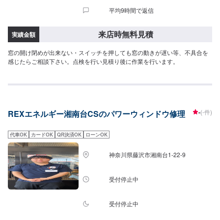
平均9時間で返信
来店時無料見積
実績金額
窓の開け閉めが出来ない・スイッチを押しても窓の動きが遅い等、不具合を
感じたらご相談下さい。点検を行い見積り後に作業を行います。
-
(-件)
REXエネルギー湘南台CSのパワーウィンドウ修理
代車OK
カードOK
QR決済OK
ローンOK
神奈川県藤沢市湘南台1-22-9
受付停止中
受付停止中