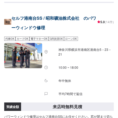
セルフ港南台SS / 昭和礦油株式会社 のパワ
3位
5.0
(14件)
ーウィンドウ修理
代車OK
カードOK
電子マネーOK
QR決済OK
ローンOK
神奈川県横浜市港南区港南台5－23－
21
10:00 ~ 18:00
年中無休
平均7時間で返信
来店時無料見積
実績金額
パワーウィンドウ修理はセルフ港南台SSにお任せください。窓が閉まり切ら