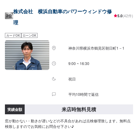
籍しております。整備や修理の際もお客さまのお車を受け入れる万全の体制
が整っております。ご予約・ご来店を心よりお待ちしております！
株式会社 横浜自動車のパワーウィンドウ修
2位
5.0
(42件)
理
カードOK
ローンOK
神奈川県横浜市鶴見区朝日町1－1
9:00 ~ 16:30
祝日
平均10時間で返信
来店時無料見積
実績金額
窓が動かない・動きが遅いなどの不具合があれば点検修理致します。無料点
検致しますのでお気軽にお問合せ下さい♪