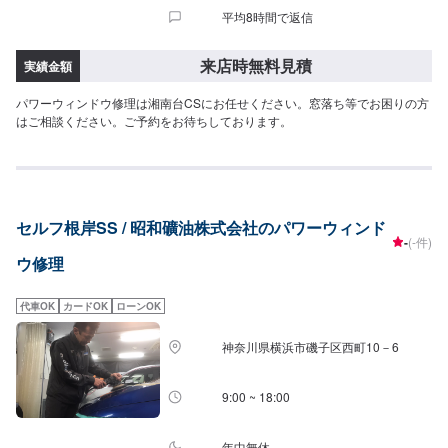
平均8時間で返信
来店時無料見積
実績金額
パワーウィンドウ修理は湘南台CSにお任せください。窓落ち等でお困りの方
はご相談ください。ご予約をお待ちしております。
セルフ根岸SS / 昭和礦油株式会社のパワーウィンド
-
(-件)
ウ修理
代車OK
カードOK
ローンOK
神奈川県横浜市磯子区西町10－6
9:00 ~ 18:00
年中無休