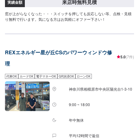
来店時無料見積
実績金額
窓が上がらなくなった・・・スイッチを押しても反応しない等、点検・見積
り無料で行います。気になる方はお気軽にオファー下さい！
REXエネルギー星が丘CSのパワーウィンドウ修
5.0
(7件)
理
代車OK
カードOK
電子マネーOK
QR決済OK
ローンOK
神奈川県相模原市中央区陽光台1-3-10
9:00 ~ 18:00
年中無休
平均12時間で返信