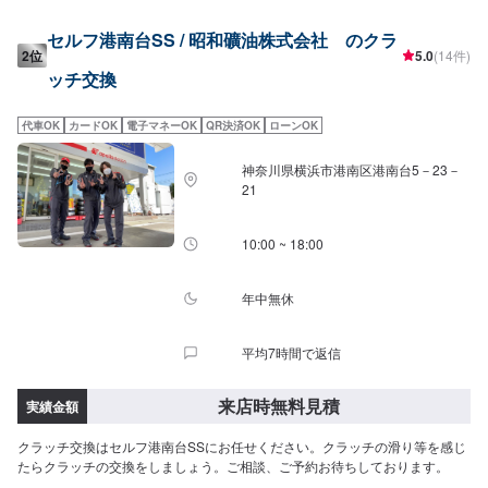
備士が1名と、多数の工員が在籍しております。車検だけでなく、整備や修理
の際もお客さまのお車を受け入れる万全の体制が整っております。皆様のご
セルフ港南台SS / 昭和礦油株式会社 のクラ
予約・ご来店を心よりお待ちしております！
2位
5.0
(14件)
ッチ交換
代車OK
カードOK
電子マネーOK
QR決済OK
ローンOK
神奈川県横浜市港南区港南台5－23－
21
10:00 ~ 18:00
年中無休
平均7時間で返信
来店時無料見積
実績金額
クラッチ交換はセルフ港南台SSにお任せください。クラッチの滑り等を感じ
たらクラッチの交換をしましょう。ご相談、ご予約お待ちしております。