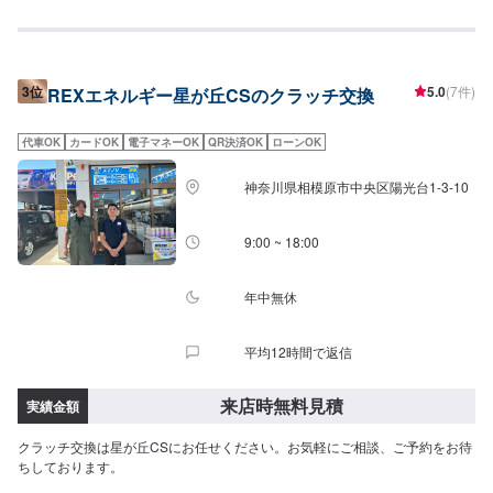
3位
5.0
(7件)
REXエネルギー星が丘CSのクラッチ交換
代車OK
カードOK
電子マネーOK
QR決済OK
ローンOK
神奈川県相模原市中央区陽光台1-3-10
9:00 ~ 18:00
年中無休
平均12時間で返信
来店時無料見積
実績金額
クラッチ交換は星が丘CSにお任せください。お気軽にご相談、ご予約をお待
ちしております。