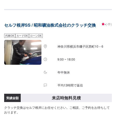
-
(-件)
セルフ根岸SS / 昭和礦油株式会社のクラッチ交換
代車OK
カードOK
ローンOK
神奈川県横浜市磯子区西町10－6
9:00 ~ 18:00
年中無休
平均13時間で返信
来店時無料見積
実績金額
クラッチ交換はセルフ根岸にお任せください。ご相談、ご予約をお待ちして
おります。