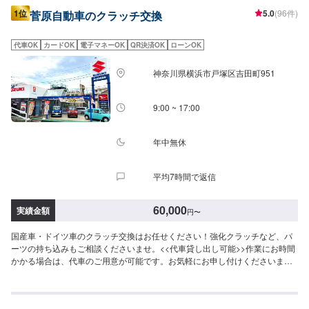
1位
5.0
(96件)
菅原自動車のクラッチ交換
代車OK
カードOK
電子マネーOK
QR決済OK
ローンOK
神奈川県横浜市戸塚区吉田町951
9:00 ~ 17:00
年中無休
平均7時間で返信
60,000
実績金額
円
〜
国産車・ドイツ車のクラッチ交換はお任せください！強化クラッチなど、パ
ーツの持ち込みもご相談くださいませ。<<代車貸し出し可能>>作業にお時間
かかる場合は、代車のご用意が可能です。お気軽にお申し付けくださいま
せ。<<フリードリンクやキッズルームも完備>>お見積もりのお客さまや、家
族連れの方にも快適に過ごすことができるよう心がけております。<<経験豊
富な資格保持者が多数在籍>>自動車検査員が5名、二級整備士が5名、車体整