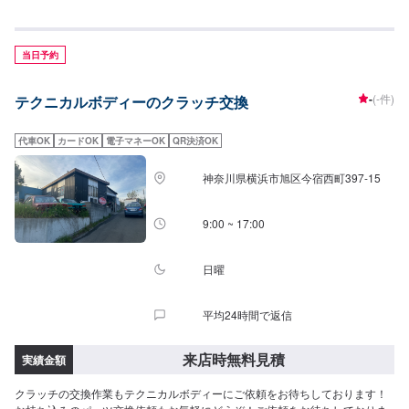
当日予約
-
(-件)
テクニカルボディーのクラッチ交換
代車OK
カードOK
電子マネーOK
QR決済OK
神奈川県横浜市旭区今宿西町397-15
9:00 ~ 17:00
日曜
平均24時間で返信
来店時無料見積
実績金額
クラッチの交換作業もテクニカルボディーにご依頼をお待ちしております！