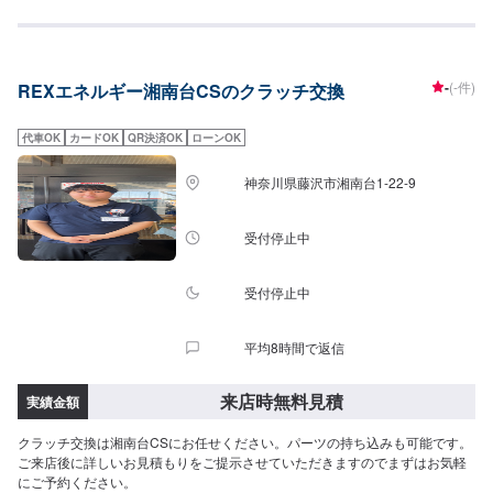
-
(-件)
REXエネルギー湘南台CSのクラッチ交換
代車OK
カードOK
QR決済OK
ローンOK
神奈川県藤沢市湘南台1-22-9
受付停止中
受付停止中
平均8時間で返信
来店時無料見積
実績金額
クラッチ交換は湘南台CSにお任せください。パーツの持ち込みも可能です。
ご来店後に詳しいお見積もりをご提示させていただきますのでまずはお気軽
にご予約ください。